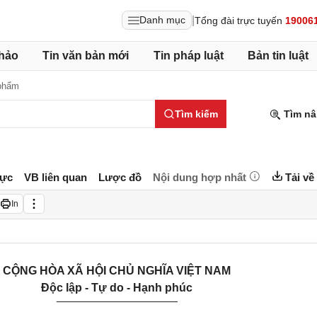
|
Danh mục
Tổng đài trực tuyến
19006
hảo
Tin văn bản mới
Tin pháp luật
Bản tin luật
phẩm
Tìm kiếm
Tìm nâ
lực
VB liên quan
Lược đồ
Nội dung hợp nhất
Tải về
In
CỘNG HÒA XÃ HỘI CHỦ NGHĨA VIỆT NAM
Độc lập - Tự do - Hạnh phúc
___________________