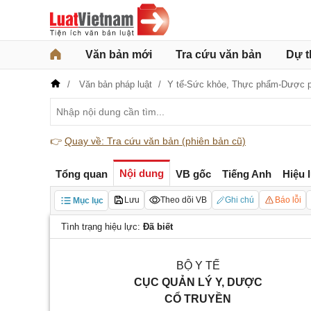
Văn bản mới
Tra cứu văn bản
Dự t
Văn bản pháp luật
Y tế-Sức khỏe,
Thực phẩm-Dược 
👉
Quay về: Tra cứu văn bản (phiên bản cũ)
Nội dung
Tổng quan
VB gốc
Tiếng Anh
Hiệu 
Lưu
Theo dõi VB
Ghi chú
Báo lỗi
Mục lục
Tình trạng hiệu lực:
Đã biết
BỘ Y TẾ
CỤC QUẢN LÝ Y, DƯỢC
CỔ TRUYỀN
________