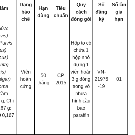
Dạng
Quy
Số
Số lần
 Hàm
Hạn
Tiêu
bào
cách
đăng
gia
dùng
chuẩn
chế
đóng gói
ký
hạn
hứa:
vis)
Pulvis
Hộp to có
us)
chứa 1
hus)
hộp nhỏ
ita)
đựng 1
is)
Viên
viên hoàn
VN-
50
CP
lgar)
hoàn
3 g đóng
21976
01
tháng
2015
zoma
cứng
trong vỏ
-19
 cầm
nhựa
 g; Chi
hình cầu
67 g;
bao
)
0,167
paraffin
m