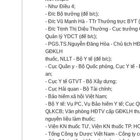
- Như Điều 4;
- Đ/c Bộ trưởng (để b/c);
- Đ/c Vũ Mạnh Hà - TTr Thường trực BYT (
- Đ/c Trịnh Thị Diệu Thường - Cục trưởng
Quản lý YDCT (để b/c);
- PGS.TS.Nguyễn Đăng Hòa - Chủ tịch H
GĐKLH
thuốc, NLLT - Bộ Y tế (để b/c);
- Cục Quân y - Bộ Quốc phòng, Cục Y tế -
an;
- Cục Y tế GTVT - Bộ Xây dựng;
- Cục Hải quan - Bộ Tài chính;
- Bảo hiểm xã hội Việt Nam;
- Bộ Y tế: Vụ PC, Vụ Bảo hiểm Y tế; Cục 
QLKCB; Văn phòng HĐTV cấp GĐKLH thu
nguyên liệu làm thuốc;
- Viện KN thuốc TƯ, Viện KN thuốc TP. H
- Tổng Công ty Dược Việt Nam - Công ty c