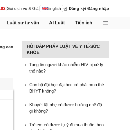
|
|
192
Gói dịch vụ & Giá
English
Đăng ký
/ Đăng nhập
Luật sư tư vấn
AI Luật
Tiện ích
HỎI ĐÁP PHÁP LUẬT VỀ Y TẾ-SỨC
ng cao
KHỎE
Tung tin người khác nhiễm HIV bị xử lý
thế nào?
Con bộ đội học đại học có phải mua thẻ
BHYT không?
Khuyết tật nhẹ có được hưởng chế độ
gì không?
Trẻ em có được tự ý đi mua thuốc theo