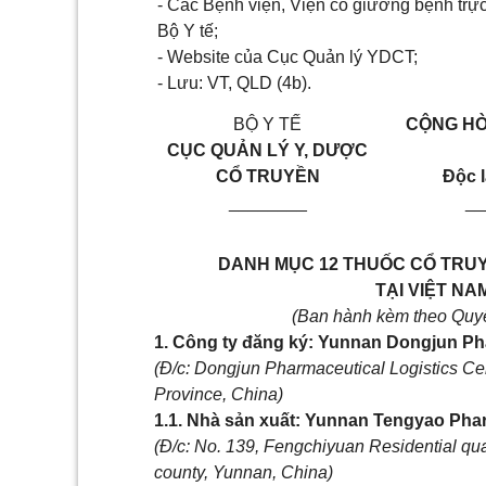
- Các Bệnh viện, Viện có giường bệnh trự
Bộ Y tế;
- Website của Cục Quản lý YDCT;
- Lưu: VT, QLD (4b).
BỘ Y TẾ
CỘNG HÒ
CỤC QUẢN LÝ Y, DƯỢC
CỔ TRUYỀN
Độc l
________
__
DANH MỤC 12 THUỐC CỔ TRUY
TẠI VIỆT NA
(Ban hành kèm theo Quy
1. Công ty đăng ký: Yunnan Dongjun Pha
(Đ/c: Dongjun Pharmaceutical Logistics Cen
Province, China)
1.1. Nhà sản xuất: Yunnan Tengyao Phar
(Đ/c: No. 139, Fengchiyuan Residential q
county, Yunnan, China)