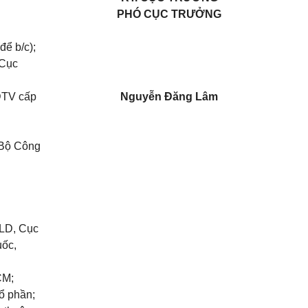
PHÓ CỤC TRƯỞNG
để b/c);
 Cục
ĐTV cấp
Nguyễn Đăng Lâm
 Bộ Công
QLD, Cục
ốc,
CM;
ổ phần;