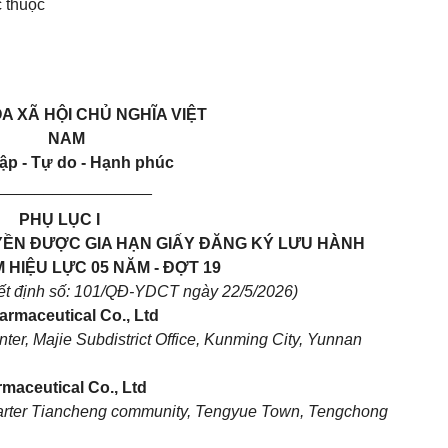
c thuộc
A XÃ HỘI CHỦ NGHĨA VIỆT
NAM
ập - Tự do - Hạnh phúc
_________________
PHỤ LỤC I
ỀN ĐƯỢC GIA HẠN GIẤY ĐĂNG KÝ LƯU HÀNH
M HIỆU LỰC 05 NĂM - ĐỢT 19
ết định số: 101/QĐ-YDCT ngày 22/5/2026)
rmaceutical Co., Ltd
ter, Majie Subdistrict Office, Kunming City, Yunnan
maceutical Co., Ltd
uarter Tiancheng community, Tengyue Town, Tengchong