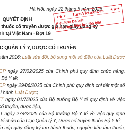
Hà Nội, ngày 22 tháng 5 năm 2026
QUYẾT ĐỊNH
Hiệu lực: Đã biết
Tình trạng hiệu lực: Đã biết
thuốc cổ truyền được gia hạn giấy đăng ký
h tại Việt Nam - Đợt 19
_____________________
 QUẢN LÝ Y, DƯỢC CỔ TRUYỀN
năm 2016;
Luật sửa đổi, bổ sung một số điều của Luật Dược
-CP
ngày 27/02/2025 của Chính phủ quy định chức năng,
 Bộ Y tế;
-CP
ngày 29/06/2025 của Chính phủ quy định chi tiết một số
hi hành
Luật Dược
;
YT
ngày 01/7/2025 của Bộ trưởng Bộ Y tế quy định về việc
cổ truyền, dược liệu;
 ngày 27/8/2025 của Bộ trưởng Bộ Y tế về việc quy định
tổ chức của Cục Quản lý Y, Dược cổ truyền thuộc Bộ Y tế;
n cấp giấy đăng ký lưu hành thuốc, nguyên liệu làm thuốc,