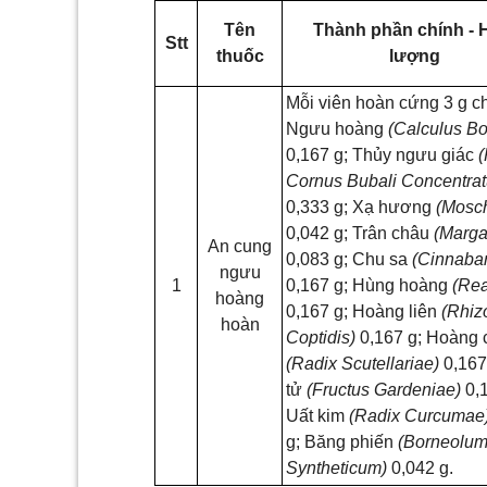
Tên
Thành phần chính -
Stt
thuốc
lượng
Mỗi viên hoàn cứng 3 g c
Ngưu hoàng
(Calculus Bo
0,167 g; Thủy ngưu giác
(
Cornus Bubali Concentrat
0,333 g; Xạ hương
(Mosc
0,042 g; Trân châu
(Margar
An cung
0,083 g; Chu sa
(Cinnabar
ngưu
1
0,167 g; Hùng hoàng
(Rea
hoàng
0,167 g; Hoàng liên
(Rhi
hoàn
Coptidis)
0,167 g; Hoàng
(Radix Scutellariae)
0,167
tử
(Fructus Gardeniae)
0,1
Uất kim
(Radix Curcumae
g; Băng phiến
(Borneolu
Syntheticum)
0,042 g.