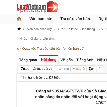
Văn bản mới
Tra cứu văn bản
Dự t
Văn bản pháp luật
Y tế-Sức khỏe,
Giao thông,
COVID
👉
Quay về: Tra cứu văn bản (phiên bản cũ)
Nội dung
Tổng quan
VB gốc
Tiếng Anh
Hiệu 
Lưu
Theo dõi VB
Ghi chú
Báo lỗi
In
Tình trạng hiệu lực:
Đã biết
Công văn 3534/SGTVT-VP của Sở Giao t
nhận bằng tin nhắn đối với hoạt động vậ
17/CT