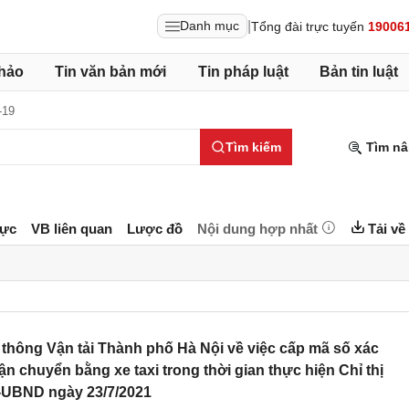
|
Danh mục
Tổng đài trực tuyến
19006
hảo
Tin văn bản mới
Tin pháp luật
Bản tin luật
-19
Tìm kiếm
Tìm nâ
lực
VB liên quan
Lược đồ
Nội dung hợp nhất
Tải về
hông Vận tải Thành phố Hà Nội về việc cấp mã số xác
n chuyển bằng xe taxi trong thời gian thực hiện Chỉ thị
-UBND ngày 23/7/2021