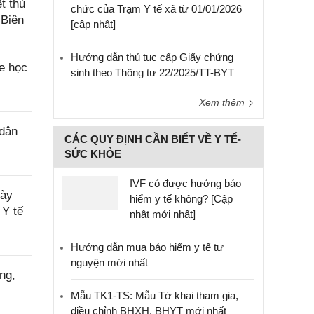
t thủ
chức của Trạm Y tế xã từ 01/01/2026
 Biên
[cập nhật]
Hướng dẫn thủ tục cấp Giấy chứng
e học
sinh theo Thông tư 22/2025/TT-BYT
Xem thêm
 dân
CÁC QUY ĐỊNH CẦN BIẾT VỀ Y TẾ-
SỨC KHỎE
IVF có được hưởng bảo
gày
hiểm y tế không? [Cập
 Y tế
nhật mới nhất]
Hướng dẫn mua bảo hiểm y tế tự
nguyện mới nhất
ng,
Mẫu TK1-TS: Mẫu Tờ khai tham gia,
điều chỉnh BHXH, BHYT mới nhất