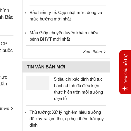
hính
Bảo hiểm y tế: Cập nhật mức đóng và
ỉnh Bắc
mức hưởng mới nhất
Mẫu Giấy chuyển tuyến khám chữa
bệnh BHYT mới nhất
Đ-CP
t buộc
Xem thêm
TIN VĂN BẢN MỚI
thực
5 tiêu chí xác định thủ tục
 dân
hành chính đủ điều kiện
thực hiện trên môi trường
điện tử
Yêu
cầu
 thêm
hỗ trợ
Thủ tướng: Xử lý nghiêm hiệu trưởng
để xảy ra lạm thu, ép học thêm trái quy
định