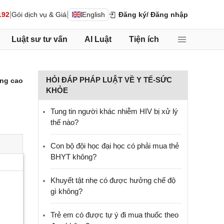
|
|
192
Gói dịch vụ & Giá
English
Đăng ký
/ Đăng nhập
Luật sư tư vấn
AI Luật
Tiện ích
HỎI ĐÁP PHÁP LUẬT VỀ Y TẾ-SỨC
ng cao
KHỎE
Tung tin người khác nhiễm HIV bị xử lý
thế nào?
Con bộ đội học đại học có phải mua thẻ
BHYT không?
Khuyết tật nhẹ có được hưởng chế độ
gì không?
Trẻ em có được tự ý đi mua thuốc theo