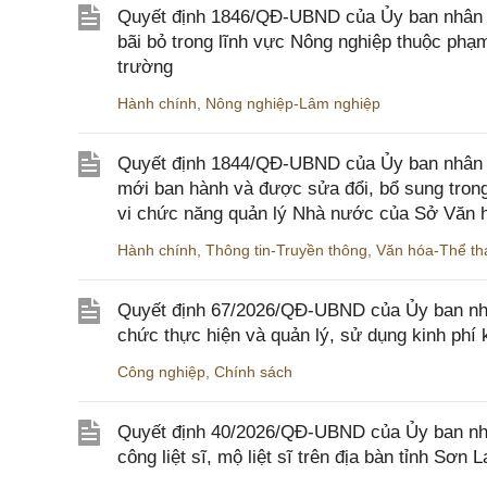
Quyết định 1846/QĐ-UBND của Ủy ban nhân dâ
bãi bỏ trong lĩnh vực Nông nghiệp thuộc ph
trường
Hành chính
,
Nông nghiệp-Lâm nghiệp
Quyết định 1844/QĐ-UBND của Ủy ban nhân d
mới ban hành và được sửa đổi, bổ sung trong
vi chức năng quản lý Nhà nước của Sở Văn h
Hành chính
,
Thông tin-Truyền thông
,
Văn hóa-Thể tha
Quyết định 67/2026/QĐ-UBND của Ủy ban nhâ
chức thực hiện và quản lý, sử dụng kinh phí 
Công nghiệp
,
Chính sách
Quyết định 40/2026/QĐ-UBND của Ủy ban nhân
công liệt sĩ, mộ liệt sĩ trên địa bàn tỉnh Sơn L