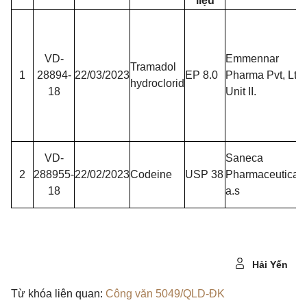
liệu
VD-
Emmennar
Tramadol
1
28894-
22/03/2023
EP 8.0
Pharma Pvt, Ltd-
hydroclorid
18
Unit II.
VD-
Saneca
2
288955-
22/02/2023
Codeine
USP 38
Pharmaceuticals
18
a.s
Hải Yến
Từ khóa liên quan:
Công văn 5049/QLD-ĐK