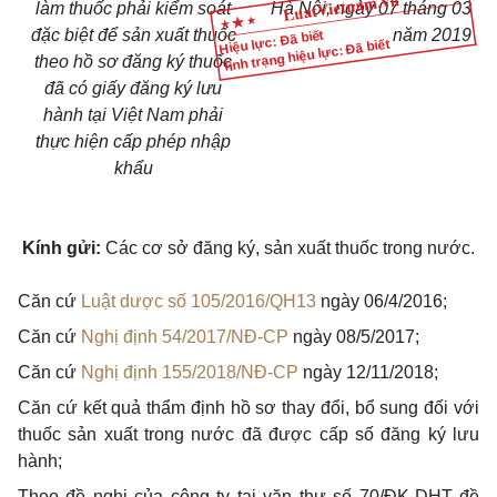
làm thuốc phải kiểm soát
Hà Nội, ngày 07 tháng 03
đặc biệt để sản xuất thuốc
năm 2019
Hiệu lực: Đã biết
Tình trạng hiệu lực: Đã biết
theo hồ sơ đăng ký thuốc
đã có giấy đăng ký lưu
hành tại Việt Nam phải
thực hiện cấp phép nhập
khẩu
Kính gửi:
Các cơ sở đăng ký, sản xuất thuốc trong nước.
Căn cứ
Luật dược số 105/2016/QH13
ngày 06/4/2016;
Căn cứ
Nghị định 54/2017/NĐ-CP
ngày 08/5/2017;
Căn cứ
Nghị định 155/2018/NĐ-CP
ngày 12/11/2018;
Căn cứ kết quả thẩm định hồ sơ thay đổi, bổ sung đối với
thuốc sản xuất trong nước đã được cấp số đăng ký lưu
hành;
Theo đề nghị của công ty tại văn thư số 70/ĐK-DHT đề