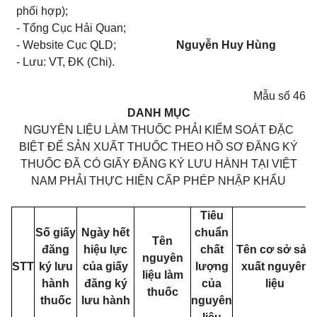
phối hợp);
- Tổng Cục Hải Quan;
- Website Cục QLD;
Nguyễn Huy Hùng
- Lưu: VT, ĐK (Chi).
Mẫu số 46
DANH MỤC
NGUYÊN LIỆU LÀM THUỐC PHẢI KIỂM SOÁT ĐẶC
BIỆT ĐỂ SẢN XUẤT THUỐC THEO HỒ SƠ ĐĂNG KÝ
THUỐC ĐÃ CÓ GIẤY ĐĂNG KÝ LƯU HÀNH TẠI VIỆT
NAM PHẢI THỰC HIỆN CẤP PHÉP NHẬP KHẨU
Tiêu
Số giấy
Ngày hết
chuẩn
Tên
đăng
hiệu lực
chất
Tên cơ sở sản
nguyên
STT
ký lưu
của giấy
lượng
xuất nguyên
liệu làm
hành
đăng ký
của
liệu
thuốc
thuốc
lưu hành
nguyên