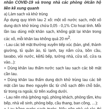
nhân
COVID-19
và
trong
nhà các phòng ở/căn hộ
liền kề
xung quanh
a) Làm sạch và khử trùng
Áp dụng
quy
trình
lau 2
xô: một xô nước sạch, một xô
dung
dịch khử trùng chứa
0,05 - 0,1% Clo
hoạt tính. Mỗi
lần
lau
dùng một khăn sạch, không giặt lại khăn
trong
2
các xô, mỗi khăn
lau
không quá
20 m
.
- Lau
các bề mặt thường xuyên tiếp xúc (bàn, ghế, thành
giường, tủ quần áo, tủ lạnh,
tay
nắm cửa, bồn cầu,
lavabo,
vòi nước, kệ/tủ bếp, tường nhà, cửa sổ, cửa ra
vào...):
+ Dùng khăn lau thấm nước sạch lau sạch các bề mặt
cần lau.
+ Dùng khăn lau thấm dung dịch khử trùng lau các bề
mặt cần lau theo nguyên tắc từ chỗ sạch đến chỗ bẩn,
từ trong ra ngoài, từ trên xuống dưới.
- Lau nền nhà (phòng ngủ, phòng khách, phòng tắm, khu
bếp, nhà vệ sinh, phòng bếp, cầu thang, ban công, …):
+ Lau bằng nước sạch trước. Nếu nền nhà có rác thì