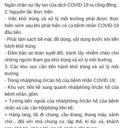
Ngăn chặn sự lây
lan
của dịch
COVID-19 ra
cộng đồng.
2. Nguyên tắc thực hiện
- Việc khử trùng và xử lý môi trường phải được thực
hiện sớm
sau khi
phát hiện có
ca
bệnh nhân
COVID-19
đầu tiên.
-
Phải làm sạch bề mặt, đồ dùng, vật dụng trước
khi
tiến
hành khử trùng.
-
Đảm bảo
an
toàn tuyệt đối, tránh lây nhiễm chéo
cho
những người
tham gia
khử trùng và xử lý môi trường.
3. Các
khu
vực cần tiến hành khử trùng và xử lý môi
trường
-
Trong
nhà/phòng ở/căn hộ của bệnh nhân
COVID-19;
- Khu
vực liền kề
xung quanh
nhà/phòng ở/căn hộ của
bệnh nhân, gồm:
+
Tường bên ngoài của nhà/phòng ở/căn hộ của bệnh
nhân và các căn hộ/phòng liền kề;
+
Hàng
lang,
lối đi
chung,
cầu
thang, thang
máy, sảnh
chờ
...
đối với nhà
chung
cư, tập thể, kí túc xá, khách