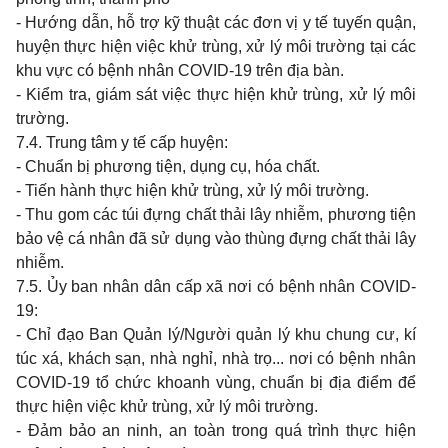
-
Hướng dẫn, hỗ trợ kỹ thuật các đơn vị
y
tế tuyến quận,
huyện thực hiện việc khử trùng, xử lý môi trường tại các
khu
vực có bệnh nhân
COVID-19
trên địa bàn.
-
Kiểm
tra,
giám sát việc thực hiện khử trùng, xử lý môi
trường.
7.4. Trung
tâm
y
tế cấp huyện:
-
Chuẩn bị phương tiện, dụng cụ, hóa chất.
-
Tiến hành thực hiện khử trùng, xử lý môi trường.
- Thu gom
các túi đựng chất thải lây nhiễm, phương tiện
bảo vệ cá nhân đã sử dụng vào thùng đựng chất thải lây
nhiễm.
7.5. Ủy
ban
nhân dân cấp xã nơi có bệnh nhân
COVID-
19:
-
Chỉ đạo
Ban
Quản lý/Người quản lý
khu chung
cư, kí
túc xá, khách sạn, nhà nghỉ, nhà trọ... nơi có bệnh nhân
COVID-19 tổ chức khoanh vùng, chuẩn bị địa điểm để
thực hiện việc khử trùng, xử lý môi trường.
- Đảm bảo an ninh, an toàn trong quá trình thực hiện