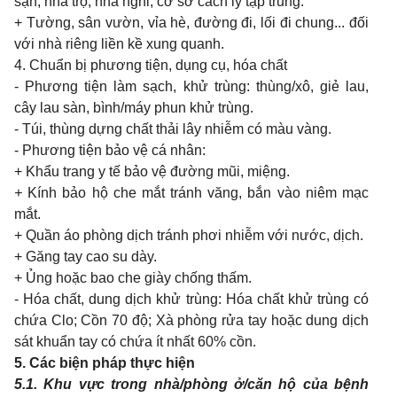
sạn, nhà trọ, nhà nghỉ, cơ sở cách
ly
tập
trung.
+
Tường, sân vườn, vỉa hè, đường đi, lối đi chung... đối
với nhà riêng liền kề xung quanh.
4. Chuẩn bị phương tiện, dụng cụ, hóa chất
- Phương tiện làm sạch, khử trùng: thùng/xô, giẻ lau,
cây lau sàn, bình/máy phun khử trùng.
- Túi, thùng dựng chất thải lây nhiễm có màu vàng.
- Phương tiện bảo vệ cá nhân:
+ Khẩu trang y tế bảo vệ đường mũi, miệng.
+
Kính bảo hộ che mắt tránh văng, bắn vào niêm mạc
mắt.
+ Quần áo phòng dịch tránh phơi nhiễm với nước, dịch.
+ Găng tay cao su dày.
+ Ủng hoặc bao che giày chống thấm.
- Hóa chất, dung dịch khử trùng: Hóa chất khử trùng có
chứa Clo; Cồn 70 độ; Xà phòng rửa tay hoặc dung dịch
sát khuẩn tay có chứa ít nhất 60% cồn.
5. Các biện pháp thực hiện
5.1. Khu
vực
trong
nhà/phòng ở/căn hộ của bệnh