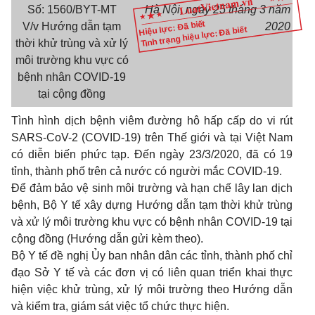
Số:
1560/BYT-MT
Hà Nội, ngày
25
tháng
3
năm
Hiệu lực: Đã biết
V/v
Hướng dẫn tạm
2020
Tình trạng hiệu lực: Đã biết
thời khử trùng và xử lý
môi trường
khu
vực có
bệnh nhân
COVID-19
tại cộng đồng
Tình hình dịch bệnh viêm đường hô hấp cấp
do vi
rút
SARS-CoV-2 (COVID-19)
trên Thế giới và tại Việt
Nam
có diễn biến phức tạp. Đến ngày
23/3/2020,
đã có
19
tỉnh, thành phố trên cả nước có người mắc
COVID-19.
Để đảm bảo vệ
sinh
môi trường và hạn chế lây
lan
dịch
bệnh, Bộ
Y
tế xây dựng Hướng dẫn tạm thời khử trùng
và xử lý môi trường
khu
vực có bệnh nhân
COVID-19
tại
cộng đồng (Hướng dẫn gửi kèm
theo).
Bộ
Y
tế đề nghị Ủy
ban
nhân dân các tỉnh, thành phố chỉ
đạo Sở
Y
tế và các đơn vị có liên
quan
triển
khai
thực
hiện việc khử trùng, xử lý môi trường
theo
Hướng dẫn
và kiểm
tra,
giám sát việc tổ chức thực hiện.