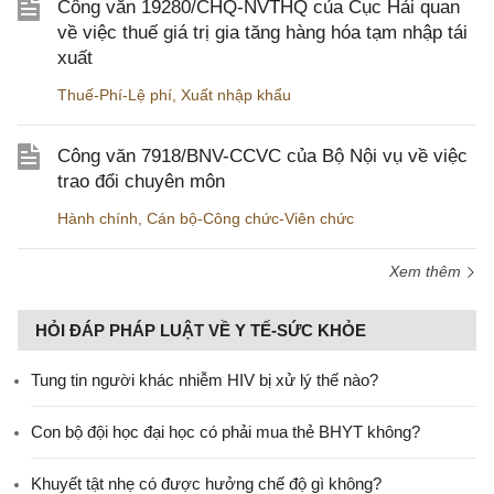
Công văn 19280/CHQ-NVTHQ của Cục Hải quan
về việc thuế giá trị gia tăng hàng hóa tạm nhập tái
xuất
Thuế-Phí-Lệ phí
,
Xuất nhập khẩu
Công văn 7918/BNV-CCVC của Bộ Nội vụ về việc
trao đổi chuyên môn
Hành chính
,
Cán bộ-Công chức-Viên chức
Xem thêm
HỎI ĐÁP PHÁP LUẬT VỀ Y TẾ-SỨC KHỎE
Tung tin người khác nhiễm HIV bị xử lý thế nào?
Con bộ đội học đại học có phải mua thẻ BHYT không?
Khuyết tật nhẹ có được hưởng chế độ gì không?