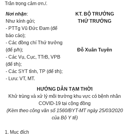
Trân trọng cảm ơn./.
Nơi nhận
:
KT.
BỘ TRƯỞNG
Như kính gửi;
THỨ TRƯỞNG
- PTTg
Vũ Đức Đam (để
báo cáo);
-
Các đồng chí Thứ trưởng
(để
p/h);
Đỗ Xuân Tuyên
-
Các Vụ, Cục,
TTrB, VPB
(để
t/h);
-
Các
SYT
tỉnh,
TP
(để
t/h);
-
Lưu:
VT, MT.
HƯỚNG DẪN TẠM THỜI
Khử trùng và xử lý môi trường
khu
vực có bệnh nhân
COVID-19
tại cộng đồng
(Kèm
theo
công văn số
1560/BYT-MT
ngày
25/03/2020
của Bộ
Y
tế)
1. Mục đích