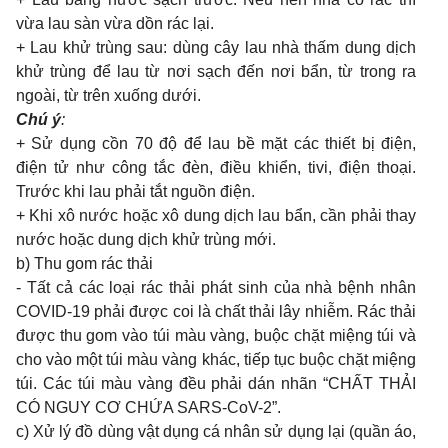
vừa lau sàn vừa dồn rác lại.
+ Lau khử trùng sau: dùng cây lau nhà thấm dung dịch
khử trùng để lau từ nơi sạch đến nơi bẩn, từ trong ra
ngoài, từ trên xuống dưới.
Chú ý
:
+ Sử dụng cồn 70 độ để lau bề mặt các thiết bị điện,
điện tử như công tắc đèn, điều khiển, tivi, điện thoại.
Trước khi lau phải tắt nguồn điện.
+ Khi xô nước hoặc xô dung dịch lau bẩn, cần phải thay
nước hoặc dung dịch khử trùng mới.
b) Thu gom rác thải
- Tất cả các loại rác thải phát sinh của nhà bệnh nhân
COVID-19 phải được coi là chất thải lây nhiễm. Rác thải
được thu gom vào túi màu vàng, buộc chặt miệng túi và
cho vào một túi màu vàng khác, tiếp tục buộc chặt miệng
túi. Các túi màu vàng đều phải dán nhãn “CHẤT THẢI
CÓ NGUY CƠ CHỨA SARS-CoV-2”.
c) Xử lý đồ dùng vật dụng cá nhân sử dụng lại (quần áo,