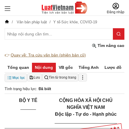
Đăng nhập
Văn bản pháp luật
Y tế-Sức khỏe,
COVID-19
Tìm nâng cao
👉
Quay về: Tra cứu văn bản (phiên bản cũ)
Tổng quan
Nội dung
VB gốc
Tiếng Anh
Lược đồ
Lưu
Tìm từ trong trang
Mục lục
Tình trạng hiệu lực:
Đã biết
BỘ
Y
TẾ
CỘNG HÒA XÃ HỘI CHỦ
______
NGHĨA VIỆT
NAM
Độc lập
-
Tự
do -
Hạnh phúc
________________________