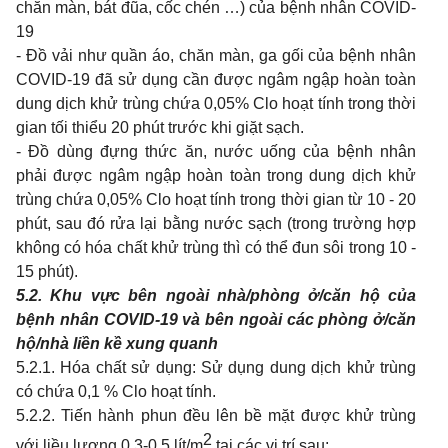
chăn màn, bát đũa, cốc chén …) của bệnh nhân COVID-
19
- Đồ vải như quần áo, chăn màn, ga gối của bệnh nhân
COVID-19 đã sử dụng cần được ngâm ngập hoàn toàn
dung dịch khử trùng chứa 0,05% Clo hoạt tính trong thời
gian tối thiểu 20 phút trước khi giặt sạch.
- Đồ dùng đựng thức ăn, nước uống của bệnh nhân
phải được ngâm ngập hoàn toàn trong dung dịch khử
trùng chứa 0,05% Clo hoạt tính trong thời gian từ 10 - 20
phút, sau đó rửa lại bằng nước sạch (trong trường hợp
không có hóa chất khử trùng thì có thể đun sôi trong 10 -
15 phút).
5.2. Khu
vực bên ngoài nhà/phòng ở/căn hộ của
bệnh nhân
COVID-19
và bên ngoài các phòng ở/căn
hộ/nhà liền kề
xung quanh
5.2.1. Hóa chất sử dụng: Sử dụng
dung
dịch khử trùng
có chứa
0,1 % Clo
hoạt tính.
5.2.2. Tiến hành
phun
đều lên bề mặt được khử trùng
2
với liều lượng
0,3-0,5
lít/m
tại các vị trí
sau: