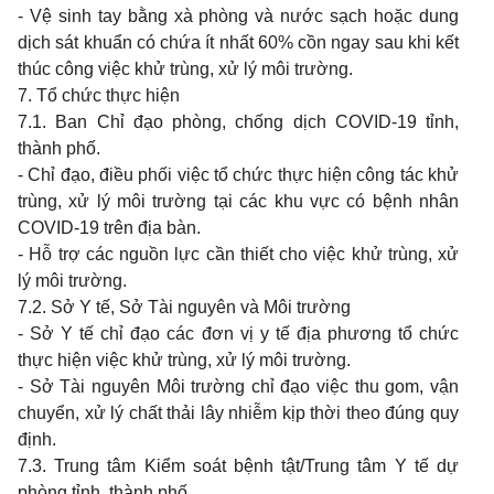
-
Vệ
sinh tay
bằng xà phòng và nước sạch hoặc
dung
dịch sát khuẩn có chứa ít nhất
60%
cồn
ngay sau khi
kết
thúc công việc khử trùng, xử lý môi trường.
7. Tổ chức thực hiện
7.1. Ban
Chỉ đạo phòng, chống dịch
COVID-19
tỉnh,
thành phố.
-
Chỉ đạo, điều phối việc tổ chức thực hiện công tác khử
trùng, xử lý môi trường tại các
khu
vực có bệnh nhân
COVID-19
trên địa bàn.
-
Hỗ trợ các nguồn lực cần thiết
cho
việc khử trùng, xử
lý môi trường.
7.2. Sở
Y
tế, Sở Tài nguyên và Môi trường
-
Sở
Y
tế chỉ đạo các đơn vị
y
tế địa phương tổ chức
thực hiện việc khử trùng, xử lý môi trường.
-
Sở Tài nguyên Môi trường chỉ đạo việc
thu gom,
vận
chuyển, xử lý chất thải lây nhiễm kịp thời
theo
đúng
quy
định.
7.3. Trung
tâm Kiểm soát bệnh tật/Trung tâm
Y
tế dự
phòng tỉnh, thành phố