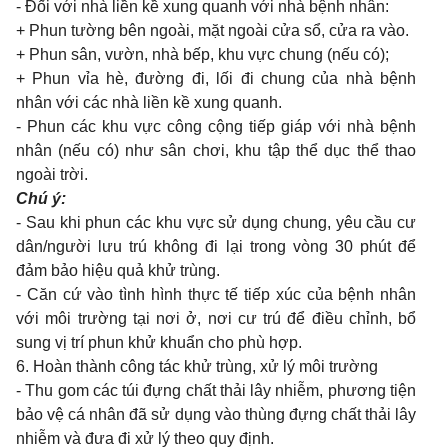
- Đối với nhà liền kề xung quanh với nhà bệnh nhân:
+ Phun tường bên ngoài, mặt ngoài cửa sổ, cửa ra vào.
+ Phun sân, vườn, nhà bếp, khu vực chung (nếu có);
+ Phun vỉa hè, đường đi, lối đi chung của nhà bệnh
nhân với các nhà liền kề xung quanh.
- Phun các khu vực công cộng tiếp giáp với nhà bệnh
nhân (nếu có) như sân chơi, khu tập thể dục thể thao
ngoài trời.
Chú ý:
- Sau khi phun các khu vực sử dụng chung, yêu cầu cư
dân/người lưu trú không đi lại trong vòng 30 phút để
đảm bảo hiệu quả khử trùng.
- Căn cứ vào tình hình thực tế tiếp xúc của bệnh nhân
với môi trường tại nơi ở, nơi cư trú để điều chỉnh, bổ
sung vị trí phun khử khuẩn cho phù hợp.
6. Hoàn thành công tác khử trùng, xử lý môi trường
- Thu gom các túi đựng chất thải lây nhiễm, phương tiện
bảo vệ cá nhân đã sử dụng vào thùng đựng chất thải lây
nhiễm và đưa đi xử lý theo quy định.