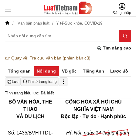
Đăng nhập
Văn bản pháp luật
Y tế-Sức khỏe,
COVID-19
Tìm nâng cao
👉
Quay về: Tra cứu văn bản (phiên bản cũ)
Tổng quan
Nội dung
VB gốc
Tiếng Anh
Lược đồ
Lưu
Tìm từ trong trang
Tình trạng hiệu lực:
Đã biết
BỘ VĂN HÓA, THỂ
CỘNG HÒA XÃ HỘI CHỦ
THAO
NGHĨA VIỆT NAM
VÀ DU LỊCH
Độc lập - Tự do - Hạnh phúc
__________
________________________
Số: 1435/BVHTTDL-
Hà Nội, ngày 14 tháng 4 năm