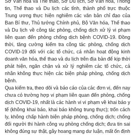
Sở Văn hóa và Thể thao, Sở Du lịch, Sở Văn hóa, Thông
tin, Thể thao và Du lịch các tỉnh, thành phố trực thuộc
Trung ương thực hiện nghiêm các văn bản chỉ đạo của
Ban Bí thư, Thủ tướng Chính phủ, Bộ Văn hóa, Thể thao
và Du lịch về công tác phòng, chống dịch xử lý vi phạm
liên quan đến phòng chống dịch bệnh COVID-19. Đồng
thời, tăng cường kiểm tra công tác phòng, chống dịch
COVID-19 đối với các tổ chức, cá nhân hoạt động kinh
doanh văn hóa, thể thao và du lịch trên địa bàn để kịp thời
phát hiện, ngăn chặn và xử lý nghiêm các tổ chức, cá
nhân không thực hiện các biện pháp phòng, chống dịch
bệnh.
Qua kiểm tra, theo dõi và báo cáo của các đơn vị, đến nay
chưa có trường hợp vi phạm liên quan đến phòng, chống
dịch COVID-19, nhất là các hành vi vi phạm về khai báo y
tế (không khai báo, khai báo không trung thực); trốn cách
ly, không chấp hành biện pháp phòng, chống dịch; chống
đối người thi hành công vụ phòng chống dịch; đưa tin sai
không đúng sự thật, gây hoang mang dư luận, mất ổn định