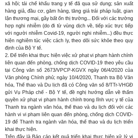
xã hội; tái chế khẩu trang y tế đã qua sử dụng; sản xuất
hàng giả, đầu cơ, găm hàng, tăng giá trái pháp luật, gian
lận thương mại, gây bất ổn thị trường... Đối với các trường
hợp nghi nhiễm (do đi từ vùng dịch về, tiếp xúc trực tiếp
với người nhiễm Covid-19, người nghi nhiễm...) đều thực
hiện nghiêm túc việc cách ly, theo dõi sức khỏe theo quy
định của Bộ Y tế.
2. Để triển khai thực hiện việc xử phạt vi phạm hành chính
liên quan đến phòng, chống dịch COVID-19 theo yêu cầu
tại Công văn số 2673/VPCP-KGVX ngày 06/4/2020 của
Văn phòng Chính phủ; ngày 10/4/2020, Thanh tra Bộ Văn
hóa, Thể thao và Du lịch đã có Công văn số 8/TTr-VHGĐ
gửi Vụ Pháp chế - Bộ Y tế, đề nghị hướng dẫn về thẩm
quyền xử phạt vi phạm hành chính trong lĩnh vực y tế của
Thanh tra ngành văn hóa, thể thao và du lịch đối với các
hành vi vi
phạm liên quan đến phòng, chống dịch COVID-
19 để Thanh tra ngành văn hóa, thể thao và du lịch triển
khai thực hiện.
Trên đây là Báo cáo kết quả triển khai thực hiện xử lý vi