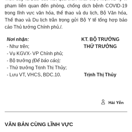
phạm liên quan đến phòng, chống dịch bệnh COVID-19
trong lĩnh vực văn hóa, thể thao và du lịch, Bộ Văn hóa,
Thể thao và Du lịch trân trọng gửi Bộ Y tế tổng hợp báo
cáo Thủ tướng Chính phủ./.
Nơi nhận:
KT. BỘ TRƯỞNG
-
Như trên;
THỨ TRƯỞNG
-
Vụ KGVX- VP Chính phủ;
-
Bộ trưởng
(Để báo cáo);
-
Thứ trưởng Trịnh Thị Thủy;
- Lưu VT,
VHCS,
BDC.10.
Trịnh Thị Thủy
Hải Yến
VĂN BẢN CÙNG LĨNH VỰC