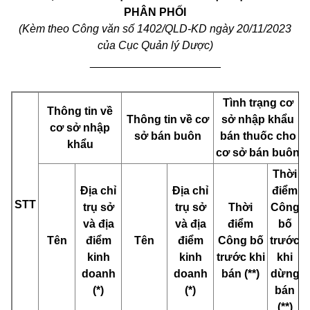
PHÂN PHỐI
(Kèm theo Công văn số
1402/QLD-KD ngày 20/11/2023
của Cục Quản lý Dược)
_____________________
Tình trạng cơ
Thông tin về
Thông tin về cơ
sở nhập khẩu
cơ sở nhập
sở bán buôn
bán thuốc cho
khẩu
cơ sở bán buôn
Thời
Địa chỉ
Địa chỉ
điểm
STT
trụ sở
trụ sở
Thời
Công
và địa
và địa
điểm
bố
Tên
điểm
Tên
điểm
Công bố
trước
kinh
kinh
trước khi
khi
doanh
doanh
bán (**)
dừng
(*)
(*)
bán
(**)