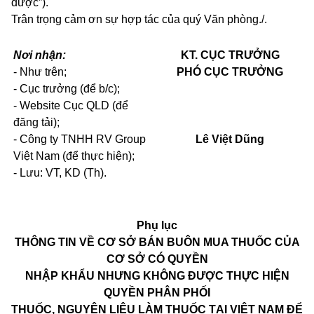
dược”).
Trân trọng cảm ơn sự hợp tác của quý Văn phòng./.
Nơi nhận:
KT. CỤC TRƯỞNG
- Như trên;
PHÓ CỤC TRƯỞNG
- Cục trưởng (để b/c);
- Website Cục QLD (để
đăng tải);
- Công ty TNHH RV Group
Lê Việt Dũng
Việt Nam (để thực hiện);
-
Lưu: VT, KD (Th
).
Phụ lục
THÔNG TIN VỀ CƠ SỞ BÁN BUÔN MUA THUỐC CỦA
CƠ SỞ CÓ QUYỀN
NHẬP KHẨU NHƯNG KHÔNG ĐƯỢC THỰC HIỆN
QUYỀN PHÂN PHỐI
THUỐC, NGUYÊN LIỆU LÀM THUỐC TẠI VIỆT NAM ĐỂ