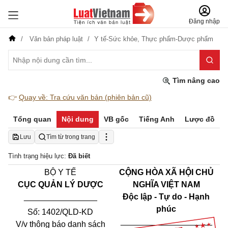
Đăng nhập
Văn bản pháp luật
Y tế-Sức khỏe,
Thực phẩm-Dược phẩm
Tìm nâng cao
👉
Quay về: Tra cứu văn bản (phiên bản cũ)
Tổng quan
Nội dung
VB gốc
Tiếng Anh
Lược đồ
Lưu
Tìm từ trong trang
Tình trạng hiệu lực:
Đã biết
BỘ Y TẾ
CỘNG HÒA XÃ HỘI CHỦ
CỤC QUẢN LÝ DƯỢC
NGHĨA VIỆT NAM
________________
Độc lập - Tự do - Hạnh
phúc
Số: 1402/QLD-KD
____________________
V/v thông báo danh sách