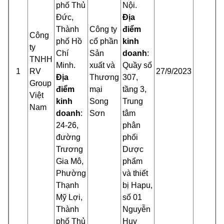
phố Thủ
Nội.
Đức,
Địa
Thành
Công ty
điểm
Công
phố Hồ
cổ phần
kinh
ty
Chí
Sản
doanh
:
TNHH
Minh.
xuất và
Quầy số
1
RV
27/9/2023
Địa
Thương
307,
Group
điểm
mại
tầng 3,
Việt
kinh
Song
Trung
Nam
doanh
:
Sơn
tâm
24-26,
phân
đường
phối
Trương
Dược
Gia Mô,
phẩm
Phường
và thiết
Thạnh
bị Hapu,
Mỹ Lợi,
số 01
Thành
Nguyễn
phố Thủ
Huy