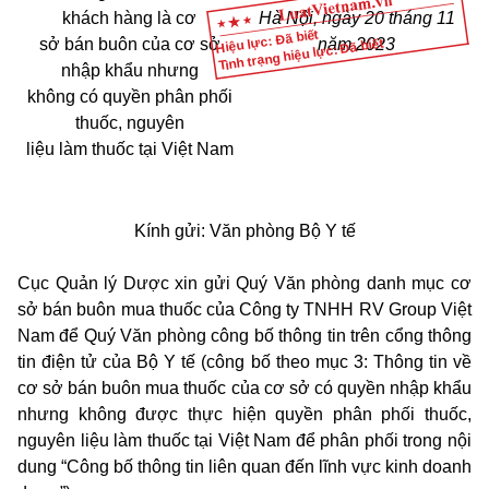
khách hàng là cơ
Hà Nội, ngày 20 tháng 11
Hiệu lực: Đã biết
Tình trạng hiệu lực: Đã biết
sở bán buôn của cơ sở
năm 2023
nhập khẩu nhưng
không có quyền phân phối
thuốc, nguyên
liệu làm thuốc tại Việt Nam
Kính gửi: Văn phòng Bộ Y tế
Cục Quản lý Dược xin gửi Quý Văn phòng danh mục cơ
sở bán buôn mua thuốc của Công ty TNHH RV Group Việt
Nam để Quý Văn phòng công bố thông tin trên cổng thông
tin điện tử của Bộ Y tế (công bố theo mục 3: Thông tin về
cơ sở bán buôn mua thuốc của cơ sở có quyền nhập khẩu
nhưng không được thực hiện quyền phân phối thuốc,
nguyên liệu làm thuốc tại Việt Nam để phân phối trong nội
dung “Công bố thông tin liên quan đến lĩnh vực kinh doanh