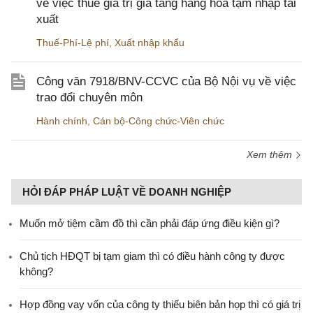
về việc thuế giá trị gia tăng hàng hóa tạm nhập tái
xuất
Thuế-Phí-Lệ phí
,
Xuất nhập khẩu
Công văn 7918/BNV-CCVC của Bộ Nội vụ về việc
trao đổi chuyên môn
Hành chính
,
Cán bộ-Công chức-Viên chức
Xem thêm
HỎI ĐÁP PHÁP LUẬT VỀ DOANH NGHIỆP
Muốn mở tiệm cầm đồ thì cần phải đáp ứng điều kiện gì?
Chủ tịch HĐQT bị tạm giam thì có điều hành công ty được
không?
Hợp đồng vay vốn của công ty thiếu biên bản họp thì có giá trị