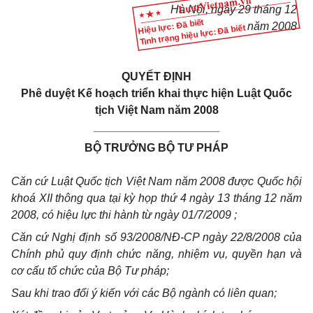
Hà Nội, ngày 29 tháng 12
Hiệu lực: Đã biết
năm 2008
Tình trạng hiệu lực: Đã biết
QUYẾT ĐỊNH
Phê duyệt
Kế hoạch triển khai thực hiện Luật Quốc
tịch Việt Nam năm 2008
____________________
BỘ TRƯỞNG BỘ TƯ PHÁP
Căn cứ Luật Quốc tịch Việt Nam năm 2008 được Quốc hội
khoá XII thông qua tại kỳ họp thứ 4 ngày 13 tháng 12 năm
2008, có hiệu lực thi hành từ ngày 01/7/2009 ;
Căn cứ Nghị định số 93/2008/NĐ-CP ngày 22/8/2008 của
Chính phủ quy định chức năng, nhiệm vụ, quyền hạn và
cơ cấu tổ chức của Bộ Tư pháp;
Sau khi trao đổi ý kiến với các Bộ ngành có liên quan;