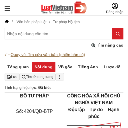
Đăng nhập
Văn bản pháp luật
Tư pháp-Hộ tịch
Tìm nâng cao
👉
Quay về: Tra cứu văn bản (phiên bản cũ)
Tổng quan
Nội dung
VB gốc
Tiếng Anh
Lược đồ
Lưu
Tìm từ trong trang
Tình trạng hiệu lực:
Đã biết
BỘ TƯ PHÁP
CỘNG HÒA XÃ HỘI CHỦ
______________
NGHĨA VIỆT NAM
Độc lập – Tự do – Hạnh
Số: 4204/QĐ-BTP
phúc
_____________________