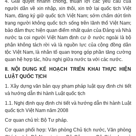
4. Giải quyết nhanh chóng, thuận lợi các yêu cầu của
người dân về xin nhập, xin thôi, xin trở lại quốc tịch Việt
Nam, đăng ký giữ quốc tịch Việt Nam; sớm chấm dứt tình
trạng người không quốc tịch sống trên lãnh thổ Việt Nam;
bảo đảm thực hiện quan điểm nhất quán của Đảng và Nhà
nước ta coi người Việt Nam định cư ở nước ngoài là bộ
phận không tách rời và là nguồn lực của cộng đồng dân
tộc Việt Nam, là nhân tố quan trọng góp phần tăng cường
quan hệ hợp tác, hữu nghị giữa nước ta với các nước.
II. NỘI DUNG KẾ HOẠCH TRIỂN KHAI THỰC HIỆN
LUẬT QUỐC TỊCH
1. Xây dựng văn bản quy phạm pháp luật quy định chi tiết
và hướng dẫn thi hành Luật quốc tịch
1.1. Nghị định quy định chi tiết và hướng dẫn thi hành Luật
quốc tịch Việt Nam năm 2008
Cơ quan chủ trì: Bộ Tư pháp.
Cơ quan phối hợp: Văn phòng Chủ tịch nước, Văn phòng