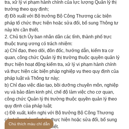
tra, xử lý vi phạm hành chính của lực lượng Quản lý thị
trường theo quy định;
đ) Đồ xuất với Bộ trưởng Bộ Công Thương các biện
pháp tổ chức thực hiện hoặc sửa đổi, bổ sung Thông tư
này khi cần thiết.
2. Chủ tịch Ủy ban nhân dân các tỉnh, thành phố trực
thuộc trung ương có trách nhiệm:
a) Chỉ đạo, theo dõi, đôn đốc, hướng dẫn, kiểm tra cơ
quan, công chức Quản lý thị trường thuộc quyền quản lý
thực hiện hoạt động kiểm tra, xử lý vi phạm hành chính
và thực hiện các biện pháp nghiệp vụ theo quy định của
pháp luật và Thông tư này;
b) Chỉ đạo việc đào tạo, bồi dưỡng chuyên môn, nghiệp
vụ và bảo đảm kinh phí, chế độ làm việc cho cơ quan,
công chức Quản lý thị trường thuộc quyền quản lý theo
quy định của pháp luật;
c) Đề xuất, kiến nghị với Bộ trưởng Bộ Công Thương
các biện pháp tổ chức thực hiện hoặc sửa đổi, bổ sung
Chú thích màu chỉ dẫn
Thông tư này khi cần thiết.