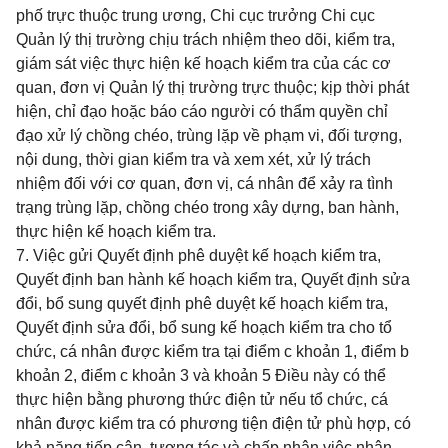
phố trực thuộc trung ương, Chi cục trưởng Chi cục
Quản lý thị trường chịu trách nhiệm theo dõi, kiểm tra,
giám sát việc thực hiện kế hoạch kiểm tra của các cơ
quan, đơn vị Quản lý thị trường trực thuộc; kịp thời phát
hiện, chỉ đạo hoặc báo cáo người có thẩm quyền chỉ
đạo xử lý chồng chéo, trùng lặp về phạm vi, đối tượng,
nội dung, thời gian kiểm tra và xem xét, xử lý trách
nhiệm đối với cơ quan, đơn vị, cá nhân để xảy ra tình
trạng trùng lặp, chồng chéo trong xây dựng, ban hành,
thực hiện kế hoạch kiểm tra.
7. Việc gửi Quyết định phê duyệt kế hoạch kiểm tra,
Quyết định ban hành kế hoạch kiểm tra, Quyết định sửa
đổi, bổ sung quyết định phê duyệt kế hoạch kiểm tra,
Quyết định sửa đổi, bổ sung kế hoạch kiểm tra cho tổ
chức, cá nhân được kiểm tra tại điểm c khoản 1, điểm b
khoản 2, điểm c khoản 3 và khoản 5 Điều này có thể
thực hiện bằng phương thức điện tử nếu tổ chức, cá
nhân được kiểm tra có phương tiện điện tử phù hợp, có
khả năng tiếp cận, tương tác và chấp nhận việc nhận