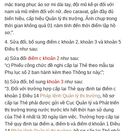
mặc trang phục áo sơ mi dài tay, đội mũ kê-pi đối với
nam và mũ mềm đối với nữ, đeo caravat, gắn đầy đủ
biển hiệu, cấp hiệu Quản lý thị trường. Ảnh chụp trong
thời gian không quá 01 năm tính đến thời điểm lập hồ
sơ;”.
4. Sửa đổi, bổ sung điểm
c khoản 2, khoản
3 và khoản
5
Điều 6 như sau:
a) Sửa đổi
điểm c khoản 2
như sau:
“c) Phiếu công chức đề nghị cấp lại Thẻ theo mẫu tại
Phụ lục số 2 ban hành kèm theo Thông tư này;”;
b) Sửa đổi, bổ sung
khoản 3
như sau:
“3. Đối với trường hợp cấp lại Thẻ quy định tại điểm c
khoản 1 Điều 14
Pháp lệnh Quản lý thị trường
, hồ sơ
cấp lại Thẻ phải được gửi về Cục Quản lý và Phát triển
thị trường trong nước trước khi hết thời hạn sử dụng
của Thẻ ít nhất là 30 ngày làm việc. Trường hợp cấp lại
Thẻ quy định tại điểm a, điểm b và điểm d khoản 1 Điều
14
Pháp lệnh Quản lý thị trường
, hồ sơ cấp lại Thẻ phải