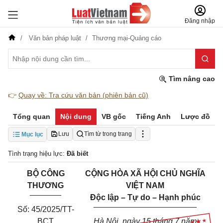
Đăng nhập
Văn bản pháp luật
Thương mại-Quảng cáo
Tìm nâng cao
👉
Quay về: Tra cứu văn bản (phiên bản cũ)
Tổng quan
Nội dung
VB gốc
Tiếng Anh
Lược đồ
Lưu
Tìm từ trong trang
Mục lục
Tình trạng hiệu lực:
Đã biết
BỘ CÔNG
CỘNG HÒA XÃ HỘI CHỦ NGHĨA
THƯƠNG
VIỆT NAM
_______
Độc lập – Tự do – Hạnh phúc
_______________________
Số: 45/2025/TT-
BCT
Hà Nội, ngày 15 tháng 7 năm