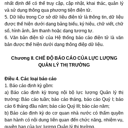
nhất định để có thể truy cập, cập nhật, khai thác, quản lý
và sử dụng thông qua phương tiện điện tử.
5. Dữ liệu trong Cơ sở dữ liệu điện tử là thông tin, dữ liệu
được thể hiện dưới dạng bảng biểu, ký hiệu, chữ viết, chữ
số, hình ảnh, âm thanh hoặc dạng tương tự.
6. Văn bản điện tử của Hệ thống báo cáo điện tử là văn
bản được thể hiện dưới dạng thông điệp dữ liệu.
Chương II.
CHẾ ĐỘ BÁO CÁO CỦA LỰC LƯỢNG
QUẢN LÝ THỊ TRƯỜNG
Điều 4. Các loại báo cáo
1. Báo cáo định kỳ gồm:
a) Báo cáo định kỳ trong nội bộ lực lượng Quản lý thị
trường: Báo cáo tuần; báo cáo tháng, báo cáo Quý I; báo
cáo 6 tháng đầu năm; báo cáo Quý III; báo cáo năm;
b) Báo cáo định kỳ do cơ quan nhà nước có thẩm quyền
ban hành có nội dung liên quan đến chức năng, nhiệm vụ,
quyền hạn của lực lượng Quản lý thị trường.