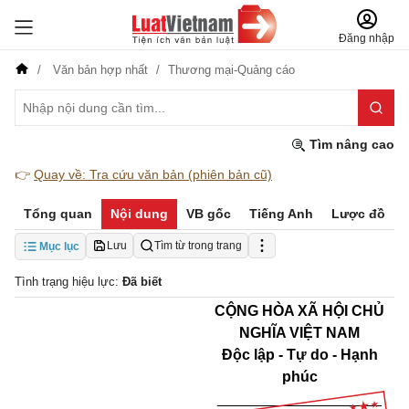
Đăng nhập
Văn bản hợp nhất
Thương mại-Quảng cáo
Tìm nâng cao
👉
Quay về: Tra cứu văn bản (phiên bản cũ)
Tổng quan
Nội dung
VB gốc
Tiếng Anh
Lược đồ
Lưu
Tìm từ trong trang
Mục lục
Tình trạng hiệu lực:
Đã biết
CỘNG HÒA XÃ HỘI CHỦ
NGHĨA VIỆT NAM
Độc lập - Tự do - Hạnh
phúc
____________________