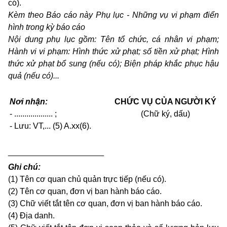
có).
Kèm theo Báo cáo này Phụ lục - Những vụ vi phạm điển
hình trong kỳ báo cáo
Nội dung phụ lục gồm: Tên tổ chức, cá nhân vi phạm;
Hành vi vi phạm: Hình thức xử phạt; số tiền xử phạt; Hình
thức xử phạt bổ sung (nếu có); Biện pháp khắc phục hậu
quả (nếu có)...
Nơi nhận:
CHỨC VỤ CỦA NGƯỜI KÝ
- ................... ;
(Chữ ký, dấu)
- Lưu: VT,... (5) A.xx(6).
_____________________
Ghi chú:
(1) Tên cơ quan chủ quản trực tiếp (nếu có).
(2) Tên cơ quan, đơn vị ban hành báo cáo.
(3) Chữ viết tắt tên cơ quan, đơn vị ban hành báo cáo.
(4) Địa danh.