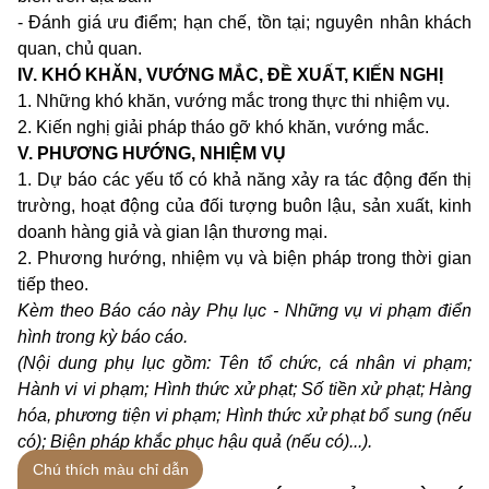
- Đánh giá ưu điểm; hạn chế, tồn tại; nguyên nhân khách
quan, chủ quan.
IV. KHÓ KHĂN, VƯỚNG MẮC, ĐỀ XUẤT, KIẾN NGHỊ
1. Những khó khăn, vướng mắc trong thực thi nhiệm vụ.
2. Kiến nghị giải pháp tháo gỡ khó khăn, vướng mắc.
V. PHƯƠNG HƯỚNG, NHIỆM VỤ
1. Dự báo các yếu tố có khả năng xảy ra tác động đến thị
trường, hoạt động của đối tượng buôn lậu, sản xuất, kinh
doanh hàng giả và gian lận thương mại.
2. Phương hướng, nhiệm vụ và biện pháp trong thời gian
tiếp theo.
Kèm theo Báo cáo này Phụ lục - Những vụ vi phạm điển
hình trong kỳ báo cáo.
(Nội dung phụ lục gồm: Tên tổ chức, cá nhân vi phạm;
Hành vi vi phạm; Hình thức xử phạt; Số tiền xử phạt; Hàng
hóa, phương tiện vi phạm; Hình thức xử phạt bổ sung (nếu
có); Biện pháp khắc phục hậu quả (nếu có)...).
Chú thích màu chỉ dẫn