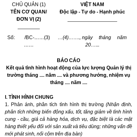
CHỦ QUẢN (1)
VIỆT NAM
TÊN CƠ QUAN/
Độc lập - Tự do - Hạnh phúc
ĐƠN VỊ (2)
__________________
________
Số: /BC-……(3)
…(4)……., ngày tháng năm
……
20…...
BÁO CÁO
Kết quả tình hình hoạt động của lực lượng Quản lý thị
trường tháng .... năm .... và phương hướng, nhiệm vụ
tháng .... năm ....
I.
TÌNH HÌNH CHUNG
1. Phản ánh, phân tích tình hình thị trường
(Nhận định,
phân tích những biến động xấu, tốt, tăng giảm về tình hình
cung - cầu, giá cả hàng hóa, dịch vụ, đặc biệt là các mặt
hàng thiết yếu đối với sản xuất và tiêu dùng; những vấn đề
mới phát sinh, nổi cộm trên địa bàn)