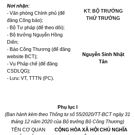
Nơi nhận:
KT. BỘ TRƯỞNG
- Văn phòng Chính phủ (để
THỨ TRƯỞNG
đăng Công báo);
- Bộ Tư pháp (để theo dõi);
- Bộ trưởng Nguyễn Hồng
Diên;
- Báo Công Thương (để đăng
Nguyễn Sinh Nhật
website BCT);
Tân
- Vụ Pháp chế (để đăng
CSDLQG);
- Lưu: VT, TTTN (PC).
Phụ lục I
(Ban hành kèm theo Thông tư số 55/2020/TT-BCT ngày 31
tháng 12 năm 2020 của Bộ trưởng Bộ Công Thương)
TÊN CƠ QUAN
CỘNG HÒA XÃ HỘI CHỦ NGHĨA