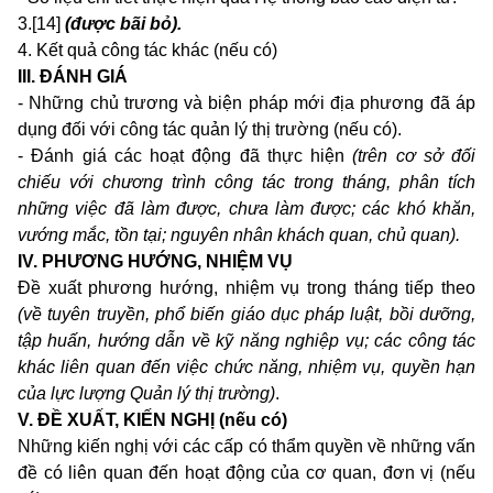
3.[14]
(được bãi bỏ).
4.
Kết quả công tác khác (nếu có)
III. ĐÁNH GIÁ
- Những chủ trương và biện pháp mới địa phương đã áp
dụng đối với công tác quản lý thị trường (nếu có).
- Đánh giá các hoạt động đã thực hiện
(trên cơ sở đối
chiếu với chương trình công tác trong tháng, phân tích
những việc đã làm được, chưa làm được; các khó khăn,
vướng mắc, tồn tại; nguyên nhân khách quan, chủ quan).
IV. PHƯƠNG HƯỚNG, NHIỆM VỤ
Đề xuất phương hướng, nhiệm vụ trong tháng tiếp theo
(về tuyên truyền, phổ biến giáo dục pháp luật, bồi dưỡng,
tập huấn, hướng dẫn về kỹ năng nghiệp vụ; các công tác
khác liên quan đến việc chức năng, nhiệm vụ, quyền hạn
của lực lượng Quản lý thị trường)
.
V. ĐỀ XUẤT, KIẾN NGHỊ (nếu có)
Những kiến nghị với các cấp có thẩm quyền về những vấn
đề có liên quan đến hoạt động của cơ quan, đơn vị (nếu