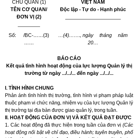
CHỦ QUẢN (1)
VIỆT NAM
TÊN CƠ QUAN/
Độc lập - Tự do - Hạnh phúc
ĐƠN VỊ (2)
____________________
________
Số: /BC-……(3)
…(4)……., ngày tháng năm
……
20…
BÁO CÁO
Kết quả tình hình hoạt động của lực lượng Quản lý thị
trường từ ngày .../.../... đến ngày .../.../...
I. TÌNH HÌNH CHUNG
Phản ánh tình hình thị trường, tình hình vi phạm pháp luật
thuộc phạm vi chức năng, nhiệm vụ của lực lượng Quản lý
thị trường tại địa bàn được giao quản lý, trong tuần.
II. HOẠT ĐỘNG CỦA ĐƠN VỊ VÀ KẾT QUẢ ĐẠT ĐƯỢC
1. Các hoạt động đã thực hiện trong tuần của đơn vị
(Các
hoạt động nổi bật về chỉ đạo, điều hành; tuyên truyền, phổ