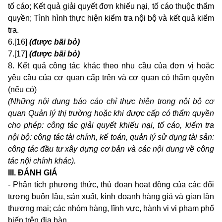
tố cáo; Kết quả giải quyết đơn khiếu nại, tố cáo thuộc thẩm
quyền; Tình hình thực hiện kiểm tra nội bộ và kết quả kiểm
tra.
6.[16]
(được bãi bỏ)
7.[17]
(được bãi bỏ)
8. Kết quả công tác khác theo nhu cầu của đơn vị hoặc
yêu cầu của cơ quan cấp trên và cơ quan có thẩm quyền
(nếu có)
(Những nội dung báo cáo chỉ thực hiện trong nội bộ cơ
quan Quản lý thị trường hoặc khi được cấp có thẩm quyền
cho phép: công tác giải quyết khiếu nại, tố cáo, kiểm tra
nội bộ: công tác tài chính, kế toán, quản lý sử dụng tài sản:
công tác đầu tư xây dựng cơ bản và các nội dung về công
tác nội chính khác).
III.
ĐÁNH GIÁ
- Phân tích phương thức, thủ đoạn hoạt động của các đối
tượng buôn lậu, sản xuất, kinh doanh hàng giả và gian lận
thương mại; các nhóm hàng, lĩnh vực, hành vi vi phạm phổ
biến trên địa bàn.