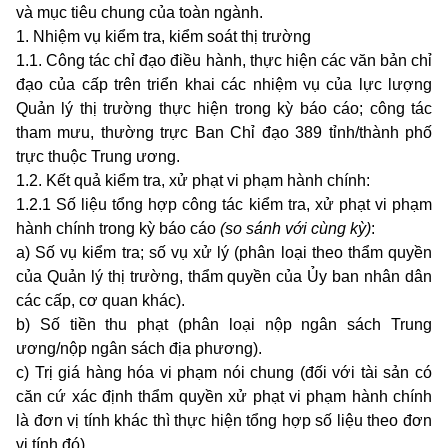
và mục tiêu chung của toàn ngành.
1.
Nhiệm vụ kiểm tra, kiểm soát thị trường
1.1. Công tác chỉ đạo điều hành, thực hiện các văn bản chỉ
đạo của cấp trên triển khai các nhiệm vụ của lực lượng
Quản lý thị trường thực hiện trong kỳ báo cáo; công tác
tham mưu, thường trực Ban Chỉ đạo 389 tỉnh/thành phố
trực thuộc Trung ương.
1.2. Kết quả kiểm tra, xử phạt vi phạm hành chính:
1.2.1 Số liệu tổng hợp công tác kiểm tra, xử phạt vi phạm
hành chính trong kỳ báo cáo
(so sánh với cùng kỳ)
:
a) Số vụ kiểm tra; số vụ xử lý (phân loại theo thẩm quyền
của Quản lý thị trường, thẩm quyền của Ủy ban nhân dân
các cấp, cơ quan khác).
b) Số tiền thu phạt (phân loại nộp ngân sách Trung
ương/nộp ngân sách địa phương).
c) Trị giá hàng hóa vi phạm nói chung (đối với tài sản có
căn cứ xác định thẩm quyền xử phạt vi phạm hành chính
là đơn vị tính khác thì thực hiện tổng hợp số liệu theo đơn
vị tính đó).