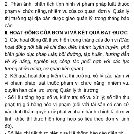
2. Phản ánh, phân tích tình hình vi phạm pháp luật thuộc
phạm vi chức năng, nhiệm vụ của cơ quan, đơn vị Quản lý
thị trường tại địa bàn được giao quản lý, trong tháng báo
cáo.
II.
HOẠT ĐỘNG CỦA ĐƠN VỊ VÀ KẾT QUẢ ĐẠT ĐƯỢC
1. Các hoạt động đã thực hiện trong tháng của đơn vị
(Các
hoạt động nổi bật về chỉ đạo, điều hành; tuyên truyền, phổ
biến giáo dục pháp luật; bồi dưỡng, tập huấn, hướng dẫn
về kỹ năng, nghiệp vụ; công tác phối hợp với các lực
lượng chức năng, cơ quan liên quan)
2. Kết quả hoạt động kiểm tra thị trường, xử lý các hành vi
vi phạm pháp luật thuộc phạm vi chức năng, nhiệm vụ,
quyền hạn của lực lượng Quản lý thị trường
- Số liệu tổng hợp: số vụ kiểm tra; số vụ xử lý; số tiền thu
phạt; trị giá hàng hóa vi phạm (đối với tài sản có căn cứ
xác định thẩm quyền xử phạt vi phạm hành chính là đơn vị
tính khác thì thực hiện tổng hợp số liệu theo đơn vị tính
đó).
- Số liệu chi tiết thực hiện qua Hệ thống báo cáo điện tử.