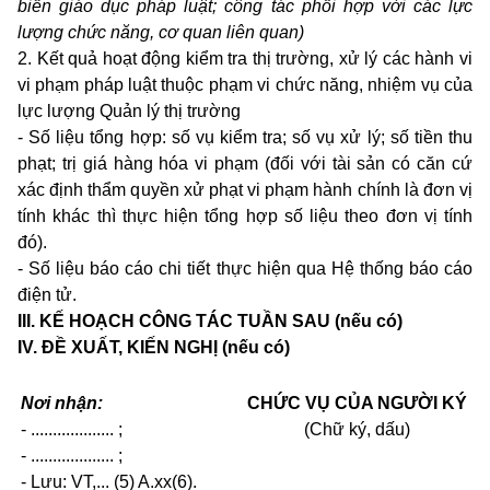
biến giáo dục pháp luật; công tác phối hợp với các lực
lượng chức năng, cơ quan liên quan)
2. Kết quả hoạt động kiểm tra thị trường, xử lý các hành vi
vi phạm pháp luật thuộc phạm vi chức năng, nhiệm vụ của
lực lượng Quản lý thị trường
- Số liệu tổng hợp: số vụ kiểm tra; số vụ xử lý; số tiền thu
phạt; trị giá hàng hóa vi phạm (đối với tài sản có căn cứ
xác định thẩm quyền xử phạt vi phạm hành chính là đơn vị
tính khác thì thực hiện tổng hợp số liệu theo đơn vị tính
đó).
- Số liệu báo cáo chi tiết thực hiện qua Hệ thống báo cáo
điện tử.
III. KẾ HOẠCH CÔNG TÁC TUẦN SAU (nếu có)
IV. ĐỀ XUẤT, KIẾN NGHỊ (nếu có)
Nơi nhận:
CHỨC VỤ CỦA NGƯỜI KÝ
- ................... ;
(Chữ ký, dấu)
- ................... ;
- Lưu: VT,... (5) A.xx(6).