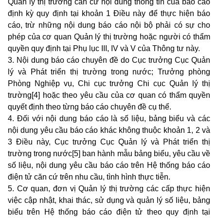
Quản lý thị trường căn cứ nội dung thông tin của báo cáo
định kỳ quy định tại khoản 1 Điều này để thực hiện báo
cáo, trừ những nội dung báo cáo nội bộ phải có sự cho
phép của cơ quan Quản lý thị trường hoặc người có thẩm
quyền quy định tại
Phụ lục III
,
IV
và
V
của Thông tư này.
3. Nội dung báo cáo chuyên đề do Cục trưởng Cục Quản
lý và Phát triển thị trường trong nước; Trưởng phòng
Phòng Nghiệp vụ, Chi cục trưởng Chi cục Quản lý thị
trường[4] hoặc theo yêu cầu của cơ quan có thẩm quyền
quyết định theo từng báo cáo chuyên đề cụ thể.
4. Đối với nội dung báo cáo là số liệu, bảng biểu và các
nội dung yêu cầu báo cáo khác không thuộc khoản 1, 2 và
3 Điều này, Cục trưởng Cục Quản lý và Phát triển thị
trường trong nước[5] ban hành mẫu bảng biểu, yêu cầu về
số liệu, nội dung yêu cầu báo cáo trên Hệ thống báo cáo
điện tử căn cứ trên nhu cầu, tình hình thực tiễn.
5. Cơ quan, đơn vị Quản lý thị trường các cấp thực hiện
việc cập nhật, khai thác, sử dụng và quản lý số liệu, bảng
biểu trên Hệ thống báo cáo điện tử theo quy định tại