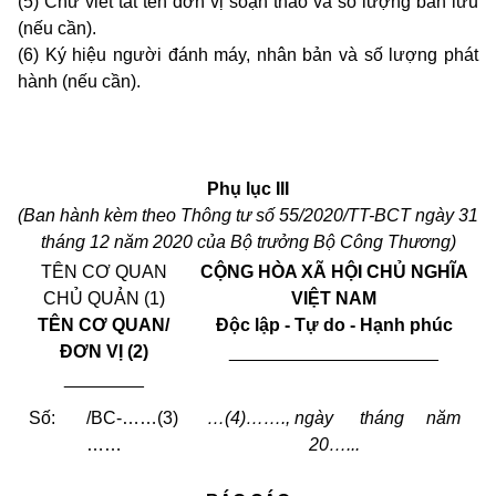
(5) Chữ viết tắt tên đơn vị soạn thảo và số lượng bản lưu
(nếu cần).
(6) Ký hiệu người đánh máy, nhân bản và số lượng phát
hành (nếu cần).
Phụ lục III
(Ban hành kèm theo Thông tư số 55/2020/TT-BCT ngày 31
tháng 12 năm 2020 của Bộ trưởng Bộ Công Thương)
TÊN CƠ QUAN
CỘNG HÒA XÃ HỘI CHỦ NGHĨA
CHỦ QUẢN (1)
VIỆT NAM
TÊN CƠ QUAN/
Độc lập - Tự do - Hạnh phúc
ĐƠN VỊ (2)
_____________________
________
Số: /BC-……(3)
…(4)……., ngày tháng năm
……
20…...