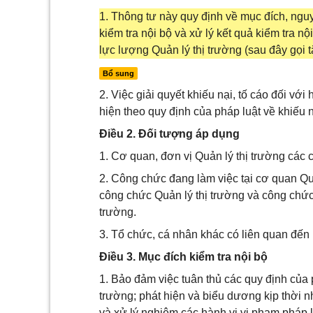
1. Thông tư này quy định về mục đích, nguyê
kiểm tra nội bộ và xử lý kết quả kiểm tra n
lực lượng Quản lý thị trường (sau đây gọi tắ
Bổ sung
2. Việc giải quyết khiếu nại, tố cáo đối vớ
hiện theo quy định của pháp luật về khiếu n
Điều 2. Đối tượng áp dụng
1. Cơ quan, đơn vị Quản lý thị trường các c
2. Công chức đang làm việc tại cơ quan Quả
công chức Quản lý thị trường và công chứ
trường.
3. Tổ chức, cá nhân khác có liên quan đến 
Điều 3. Mục đích kiểm tra nội bộ
1. Bảo đảm việc tuân thủ các quy định của 
trường; phát hiện và biểu dương kịp thời n
và xử lý nghiêm các hành vi vi phạm pháp l