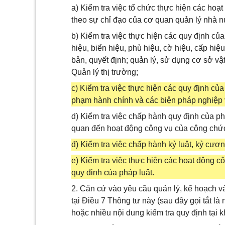
a) Kiểm tra việc tổ chức thực hiện các ho
theo sự chỉ đạo của cơ quan quản lý nhà n
b) Kiểm tra việc thực hiện các quy định của
hiệu, biển hiệu, phù hiệu, cờ hiệu, cấp hiệ
bản, quyết định; quản lý, sử dụng cơ sở vật 
Quản lý thị trường;
c) Kiểm tra việc thực hiện các quy định của
phạm hành chính và các biện pháp nghiệp v
d) Kiểm tra việc chấp hành quy định của pháp
quan đến hoạt động công vụ của công chức
đ) Kiểm tra việc chấp hành kỷ luật, kỷ cươ
e) Kiểm tra việc thực hiện các hoạt động c
quy định của pháp luật.
2. Căn cứ vào yêu cầu quản lý, kế hoạch và
tại Điều 7 Thông tư này (sau đây gọi tắt là 
hoặc nhiều nội dung kiểm tra quy định tại 