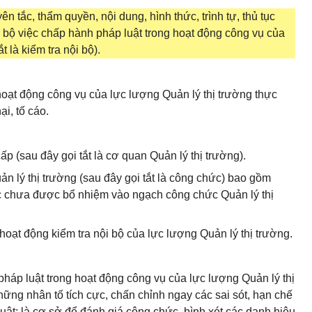
n tắc, thẩm quyền, nội dung, hình thức, trình tự, thủ tục
ội bộ việc chấp hành pháp luật trong hoạt động công vụ của
t là kiểm tra nội bộ).
i hoạt động công vụ của lực lượng Quản lý thị trường thực
ại, tố cáo.
ấp (sau đây gọi tắt là cơ quan Quản lý thị trường).
n lý thị trường (sau đây gọi tắt là công chức) bao gồm
c chưa được bổ nhiệm vào ngạch công chức Quản lý thị
hoạt động kiểm tra nội bộ của lực lượng Quản lý thị trường.
pháp luật trong hoạt động công vụ của lực lượng Quản lý thị
hững nhân tố tích cực, chấn chỉnh ngay các sai sót, hạn chế
uật; là cơ sở để đánh giá công chức, bình xét các danh hiệu