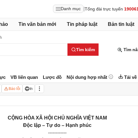
|
Danh mục
Tổng đài trực tuyến
19006
hảo
Tin văn bản mới
Tin pháp luật
Bản tin luật
h
Tìm kiếm
Tìm nâ
lực
VB liên quan
Lược đồ
Nội dung hợp nhất
Tải về
Báo lỗi
In
CỘNG HÒA XÃ HỘI CHỦ NGHĨA VIỆT NAM
Độc lập – Tự do – Hạnh phúc
------------