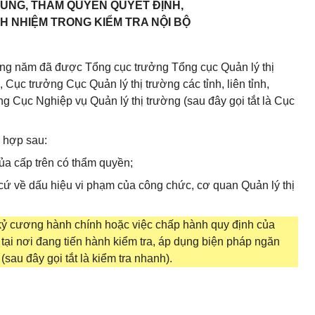
DUNG, THẨM QUYỀN QUYẾT ĐỊNH,
H NHIỆM TRONG KIỂM TRA NỘI BỘ
hằng năm đã được Tổng cục trưởng Tổng cục Quản lý thị
, Cục trưởng Cục Quản lý thị trường các tỉnh, liên tỉnh,
g Cục Nghiệp vụ Quản lý thị trường (sau đây gọi tắt là Cục
g hợp sau:
của cấp trên có thẩm quyền;
g cứ về dấu hiệu vi phạm của công chức, cơ quan Quản lý thị
, kỷ cương hành chính hoặc việc chấp hành quy định của
 tại nơi đang tiến hành kiểm tra, áp dụng biện pháp ngăn
sau đây gọi tắt là kiểm tra nhanh).