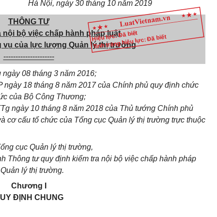
Hà Nội, ngày 30 tháng 10 năm 2019
THÔNG TƯ
a nội bộ việc chấp hành pháp luật
Hiệu lực: Đã biết
Tình trạng hiệu lực: Đã biết
 vụ của lực lượng Quản lý thị trường
---------------------
g ngày 08 tháng 3 năm 2016;
ngày 18 tháng 8 năm 2017 của Chính phủ quy định chức
chức của Bộ Công Thương;
TTg ngày 10 tháng 8 năm 2018 của Thủ tướng Chính phủ
à cơ cấu tổ chức của Tổng cục Quản lý thị trường trực thuộc
ổng cục Quản lý thị trường,
 Thông tư quy định kiểm tra nội bộ việc chấp hành pháp
Quản lý thị trường.
Chương I
UY ĐỊNH CHUNG