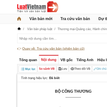
Văn bản mới
Tra cứu văn bản
Dự t
Văn bản pháp luật
Thương mại-Quảng cáo,
Hành chín
👉
Quay về: Tra cứu văn bản (phiên bản cũ)
Nội dung
Tổng quan
VB gốc
Tiếng Anh
Hiệu 
So sánh VB
Lưu
Theo dõi VB
Ghi chú
Mục lục
Tình trạng hiệu lực:
Đã biết
B
Ộ
CÔNG THƯƠNG
-------
------