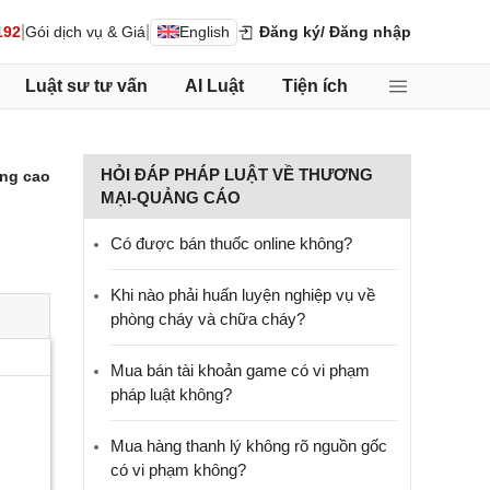
|
|
192
Gói dịch vụ & Giá
English
Đăng ký
/ Đăng nhập
Luật sư tư vấn
AI Luật
Tiện ích
HỎI ĐÁP PHÁP LUẬT VỀ THƯƠNG
ng cao
MẠI-QUẢNG CÁO
Có được bán thuốc online không?
Khi nào phải huấn luyện nghiệp vụ về
phòng cháy và chữa cháy?
Mua bán tài khoản game có vi phạm
pháp luật không?
Mua hàng thanh lý không rõ nguồn gốc
có vi phạm không?