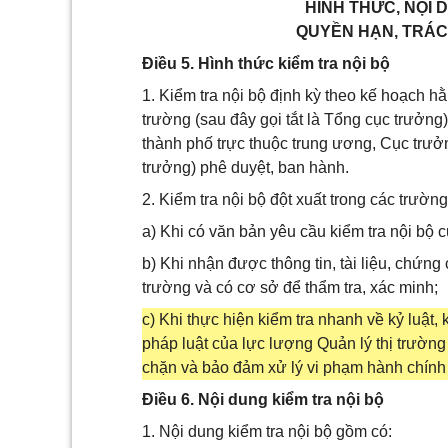
HÌNH THỨC, NỘI 
QUYỀN HẠN, TRÁC
Điều 5. Hình thức kiểm tra nội bộ
1. Kiểm tra nội bộ định kỳ theo kế hoạch 
trường (sau đây gọi tắt là Tổng cục trưởng)
thành phố trực thuộc trung ương, Cục trưởn
trưởng) phê duyệt, ban hành.
2. Kiểm tra nội bộ đột xuất trong các trườn
a) Khi có văn bản yêu cầu kiểm tra nội bộ 
b) Khi nhận được thông tin, tài liệu, chứn
trường và có cơ sở để thẩm tra, xác minh;
c) Khi thực hiện kiểm tra nhanh về kỷ luật
pháp luật của lực lượng Quản lý thị trường
chặn và bảo đảm xử lý vi phạm hành chính (
Điều 6. Nội dung kiểm tra nội bộ
1. Nội dung kiểm tra nội bộ gồm có: