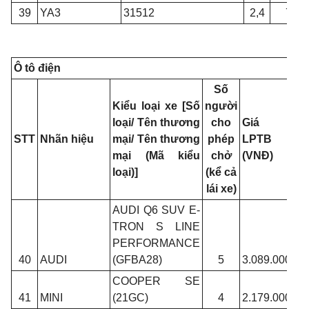
39
YA3
31512
2,4
7
Ô tô điện
Số
Kiểu loại xe [Số
người
loại/ Tên thương
cho
Giá tín
STT
Nhãn hiệu
mại/ Tên thương
phép
LPTB
mại (Mã kiểu
chở
(VNĐ)
loại)]
(kể cả
lái xe)
AUDI Q6 SUV E-
TRON S LINE
PERFORMANCE
40
AUDI
(GFBA28)
5
3.089.000.00
COOPER SE
41
MINI
(21GC)
4
2.179.000.00