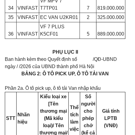
VF MPV 7
34
VINFAST
T7TP01
7
819.000.000
35
VINFAST
EC VAN U2KR01
2
325.000.000
VF 7 PLUS
36
VINFAST
K5CF01
5
889.000.000
PHỤ LỤC II
Ban hành kèm theo Quyết định số /QĐ-UBND
ngày / /2026 của UBND thành phố Hà Nội
BẢNG 2: Ô TÔ PICK UP, Ô TÔ TẢI VAN
Phần 2a. Ô tô pick up, ô tô tải Van nhập khẩu
Kiểu loại xe
Số
[Tên
người
Thể
thương mại
cho
Giá tính
Nhãn
tích
STT
(Mã kiểu
phép
LPTB
hiệu
làm
loại)/ Tên
chở
(VNĐ)
việc
thương mại/
(kể cả