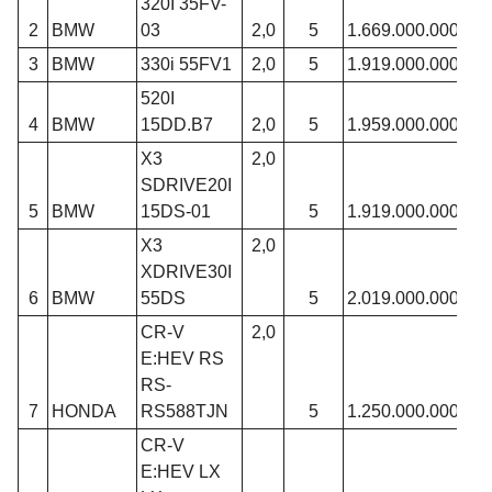
320I 35FV-
2
BMW
03
2,0
5
1.669.000.000
3
BMW
330i 55FV1
2,0
5
1.919.000.000
520I
4
BMW
15DD.B7
2,0
5
1.959.000.000
X3
2,0
SDRIVE20I
5
BMW
15DS-01
5
1.919.000.000
X3
2,0
XDRIVE30I
6
BMW
55DS
5
2.019.000.000
CR-V
2,0
E:HEV RS
RS-
7
HONDA
RS588TJN
5
1.250.000.000
CR-V
E:HEV LX