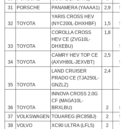
31
PORSCHE
PANAMERA (YAAAA1)
2,9
5
YARIS CROSS HEV
32
TOYOTA
(NYC200L-DHXHBF)
1,5
5
COROLLA CROSS
1,8
HEV CE (ZVG10L-
33
TOYOTA
DHXEBU)
5
CAMRY HEV TOP CE
2,5
34
TOYOTA
(AXVH80L-JEXVBT)
5
LAND CRUISER
2,4
PRADO CE (TJA250L-
35
TOYOTA
GNZLZ)
7
INNOVA CROSS 2.0G
CF (MAGA10L-
36
TOYOTA
BRXLBU)
2
8
37
VOLKSWAGEN
TOUAREG (RC85BJ)
2
5
38
VOLVO
XC90 ULTRA (LFL5)
2
7