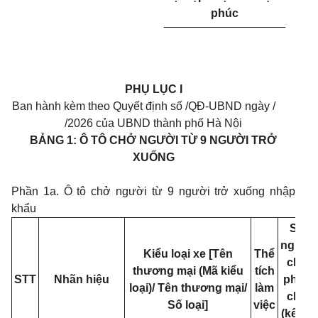
phúc
___________________
PHỤ LỤC I
Ban hành kèm theo Quyết định số /QĐ-UBND ngày /
/2026 của UBND thành phố Hà Nội
BẢNG 1: Ô TÔ CHỞ NGƯỜI TỪ 9 NGƯỜI TRỞ
XUỐNG
Phần 1a. Ô tô chở người từ 9 người trở xuống nhập
khẩu
Số
người
Kiểu loại xe [Tên
Thể
cho
thương mại (Mã kiểu
tích
STT
Nhãn hiệu
phép
loại)/ Tên thương mại/
làm
chở
Số loại]
việc
(kể cả