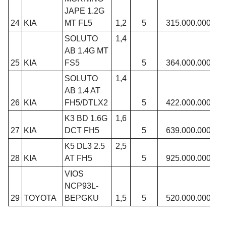
JAPE 1.2G
24
KIA
MT FL5
1,2
5
315.000.000
SOLUTO
1,4
AB 1.4G MT
25
KIA
FS5
5
364.000.000
SOLUTO
1,4
AB 1.4 AT
26
KIA
FH5/DTLX2
5
422.000.000
K3 BD 1.6G
1,6
27
KIA
DCT FH5
5
639.000.000
K5 DL3 2.5
2,5
28
KIA
AT FH5
5
925.000.000
VIOS
NCP93L-
29
TOYOTA
BEPGKU
1,5
5
520.000.000