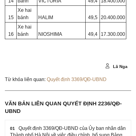
14
bánh
VICTORIA
49,4
18.400.000
Xe hai
15
bánh
HALIM
49,5
20.400.000
Xe hai
16
bánh
NIOSHIMA
49,4
17.300.000
Lã Nga
Từ khóa liên quan:
Quyết định 3369/QĐ-UBND
VĂN BẢN LIÊN QUAN QUYẾT ĐỊNH 2236/QĐ-
UBND
Quyết định 3369/QĐ-UBND của Ủy ban nhân dân
01
Thành phố Hà Nội về việc điều chỉnh, bổ sung Bảng