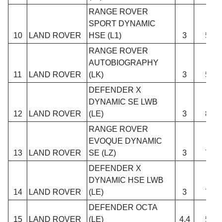
RANGE ROVER
SPORT DYNAMIC
10
LAND ROVER
HSE (L1)
3
5
RANGE ROVER
AUTOBIOGRAPHY
11
LAND ROVER
(LK)
3
5
DEFENDER X
DYNAMIC SE LWB
12
LAND ROVER
(LE)
3
8
RANGE ROVER
EVOQUE DYNAMIC
13
LAND ROVER
SE (LZ)
3
7
DEFENDER X
DYNAMIC HSE LWB
14
LAND ROVER
(LE)
3
7
DEFENDER OCTA
15
LAND ROVER
(LE)
4,4
5