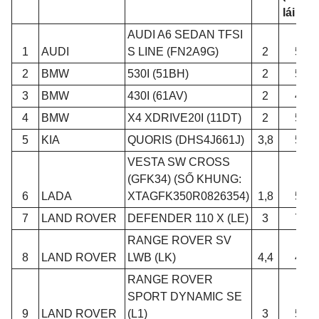
lái xe)
AUDI A6 SEDAN TFSI
1
AUDI
S LINE (FN2A9G)
2
5
2
BMW
530I (51BH)
2
5
3
BMW
430I (61AV)
2
4
4
BMW
X4 XDRIVE20I (11DT)
2
5
5
KIA
QUORIS (DHS4J661J)
3,8
5
VESTA SW CROSS
(GFK34) (SỐ KHUNG:
6
LADA
XTAGFK350R0826354)
1,8
5
7
LAND ROVER
DEFENDER 110 X (LE)
3
7
RANGE ROVER SV
8
LAND ROVER
LWB (LK)
4,4
4
RANGE ROVER
SPORT DYNAMIC SE
9
LAND ROVER
(L1)
3
5