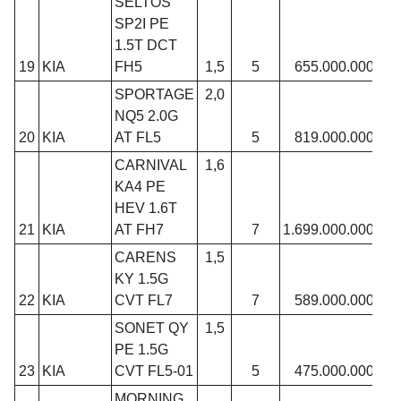
SELTOS
SP2I PE
1.5T DCT
19
KIA
FH5
1,5
5
655.000.000
SPORTAGE
2,0
NQ5 2.0G
20
KIA
AT FL5
5
819.000.000
CARNIVAL
1,6
KA4 PE
HEV 1.6T
21
KIA
AT FH7
7
1.699.000.000
CARENS
1,5
KY 1.5G
22
KIA
CVT FL7
7
589.000.000
SONET QY
1,5
PE 1.5G
23
KIA
CVT FL5-01
5
475.000.000
MORNING