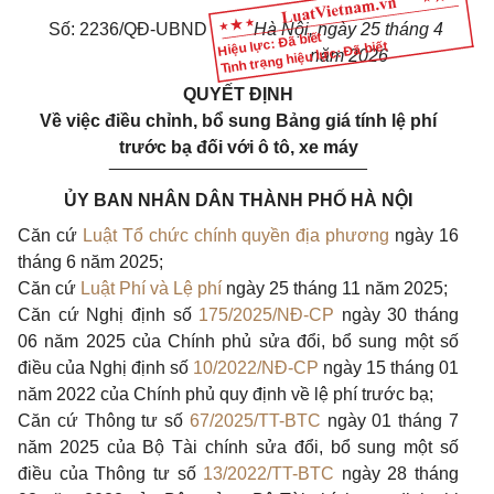
Số: 2236/QĐ-UBND
Hà Nội, ngày 25 tháng 4
Hiệu lực: Đã biết
Tình trạng hiệu lực: Đã biết
năm 202
6
QUYẾT ĐỊNH
Về việc điều chỉnh, bổ sung Bảng giá tính lệ phí
trước bạ đối với ô tô, xe máy
__________________________
ỦY BAN NHÂN DÂN THÀNH PHỐ HÀ NỘI
Căn cứ
Luật Tổ chức chính quyền địa phương
ngày 16
tháng 6 năm 2025;
Căn cứ
Luật Phí và Lệ phí
ngày 25 tháng 11 năm 2025;
Căn cứ Nghị định số
175/2025/NĐ-CP
ngày 30 tháng
06 năm 2025 của Chính phủ sửa đổi, bổ sung một số
điều của Nghị định số
10/2022/NĐ-CP
ngày 15 tháng 01
năm 2022 của Chính phủ quy định về lệ phí trước bạ;
Căn cứ Thông tư số
67/2025/TT-BTC
ngày 01 tháng 7
năm 2025 của Bộ Tài chính sửa đổi, bổ sung một số
điều của Thông tư số
13/2022/TT-BTC
ngày 28 tháng