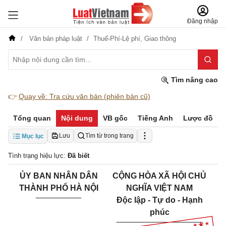
Đăng nhập
Văn bản pháp luật
Thuế-Phí-Lệ phí,
Giao thông
Tìm nâng cao
👉
Quay về: Tra cứu văn bản (phiên bản cũ)
Tổng quan
Nội dung
VB gốc
Tiếng Anh
Lược đồ
Lưu
Tìm từ trong trang
Mục lục
Tình trạng hiệu lực:
Đã biết
ỦY BAN
NHÂN DÂN
CỘNG HÒA XÃ HỘI CHỦ
THÀNH PHỐ HÀ NỘI
NGHĨA VIỆT NAM
__________
Độc lập - Tự do - Hạnh
phúc
___________________