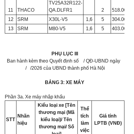
TV25A32R122-
11
THACO
QA.DLFR1
2
518.000.0
12
SRM
X30L-V5
1,6
5
304.000.0
13
SRM
M80-V5
1,6
5
403.000.0
PHỤ LỤC III
Ban hành kèm theo Quyết định số
/
QĐ-UBND
ngày
/
/
2026 của UBND thành phố Hà Nội
BẢNG 3: XE MÁY
P
hần 3a. Xe máy nhập khẩu
Kiểu loại xe [Tên
Thể
thương mại (Mã
Nhãn
tích
Giá tính
STT
kiểu loại)/ Tên
hiệu
làm
LPTB (VNĐ)
thương mại/ Số
việc
loại]