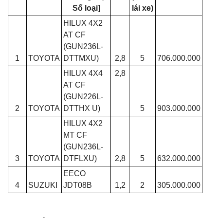
Số loại]
lái xe)
HILUX 4X2
AT CF
(GUN236L-
1
TOYOTA
DTTMXU)
2,8
5
706.000.000
HILUX 4X4
2,8
AT CF
(GUN226L-
2
TOYOTA
DTTHX U)
5
903.000.000
HILUX 4X2
MT CF
(GUN236L-
3
TOYOTA
DTFLXU)
2,8
5
632.000.000
EECO
4
SUZUKI
JDT08B
1,2
2
305.000.000