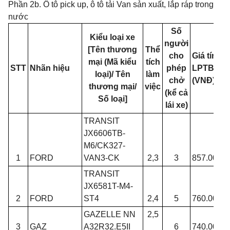
Phần 2b. Ô tô pick up, ô tô tải Van sản xuất, lắp ráp trong
nước
Số
Kiểu loại xe
người
[Tên thương
Thể
cho
Giá tính
mại (Mã kiểu
tích
STT
Nhãn hiệu
phép
LPTB
loại)/ Tên
làm
chở
(VNĐ)
thương mại/
việc
(kể cả
Số loại]
lái xe)
TRANSIT
JX6606TB-
M6/CK327-
1
FORD
VAN3-CK
2,3
3
857.000.0
TRANSIT
JX6581T-M4-
2
FORD
ST4
2,4
5
760.000.0
GAZELLE NN
2,5
3
GAZ
A32R32.E5II
6
740.000.0