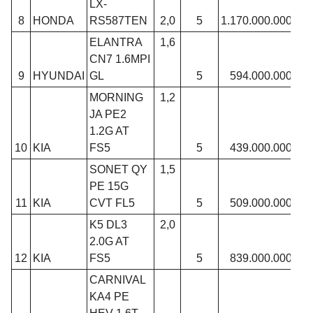
LX-
8
HONDA
RS587TEN
2,0
5
1.170.000.000
ELANTRA
1,6
CN7 1.6MPI
9
HYUNDAI
GL
5
594.000.000
MORNING
1,2
JA PE2
1.2G AT
10
KIA
FS5
5
439.000.000
SONET QY
1,5
PE 15G
11
KIA
CVT FL5
5
509.000.000
K5 DL3
2,0
2.0G AT
12
KIA
FS5
5
839.000.000
CARNIVAL
KA4 PE