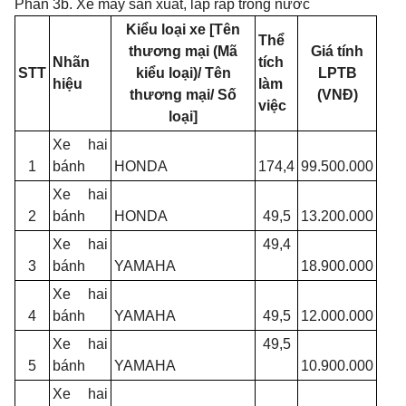
Phần 3b. Xe máy sản xuất, lắp ráp trong nước
Kiểu loại xe [Tên
Thể
thương mại (Mã
Giá tính
Nhãn
tích
STT
kiểu loại)/ Tên
LPTB
hiệu
làm
thương mại/ Số
(VNĐ)
việc
loại]
Xe hai
1
bánh
HONDA
174,4
99.500.000
Xe hai
2
bánh
HONDA
49,5
13.200.000
Xe hai
49,4
3
bánh
YAMAHA
18.900.000
Xe hai
4
bánh
YAMAHA
49,5
12.000.000
Xe hai
49,5
5
bánh
YAMAHA
10.900.000
Xe hai