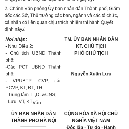
2. Chánh Văn phòng Ủy ban nhân dân Thành phố, Giám
đốc các Sở, Thủ trưởng các ban, ngành và các tổ chức,
cá nhân có liên quan chịu trách nhiệm thi hành Quyết
định này./.
Nơi nhận:
TM. ỦY BAN NHÂN DÂN
- Như Điều 2;
KT. CHỦ TỊCH
- Chủ tịch UBND Thành
P
HÓ CHỦ TỊCH
phố;
-Các PCT UBND Thành
phố;
Nguyễn Xuân Lưu
- VPUBTP: CVP, các
PCVP, KT, ĐT, TH;
- Trung tâm TT,DL&CNS;
- Lưu: VT, KT
V
ân
ỦY BAN
NHÂN DÂN
CỘNG HÒA XÃ HỘI CHỦ
THÀNH PHỐ HÀ NỘI
NGHĨA VIỆT NAM
__________
Độc lập - Tự do - Hạnh