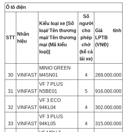
Ô tô điện
Số
Kiểu loại xe [Số
người
loại/ Tên thương
cho
Giá tính
Nhãn
STT
mại/ Tên thương
phép
LPTB
hiệu
mại (Mã kiểu
chở
(VNĐ)
loại)]
(kể cả
lái xe)
MINIO GREEN
30
VINFAST
M4SN01
4
269.000.000
VF 7 PLUS
31
VINFAST
N5BE01
5
916.000.000
VF 3 ECO
32
VINFAST
94KL04
4
302.000.000
VF 3 PLUS
33
VINFAST
94KL05
4
315.000.000