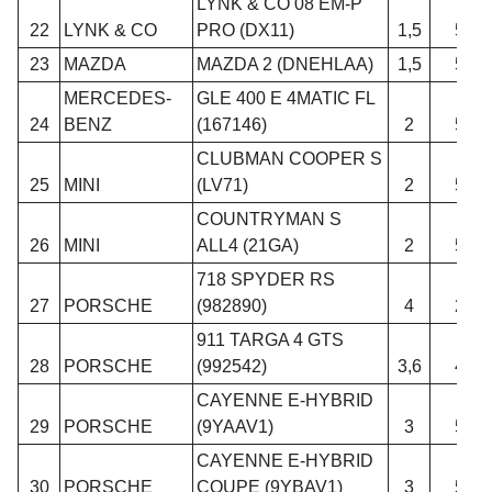
LYNK & CO 08 EM-P
22
LYNK & CO
PRO (DX11)
1,5
5
23
MAZDA
MAZDA 2 (DNEHLAA)
1,5
5
MERCEDES-
GLE 400 E 4MATIC FL
24
BENZ
(167146)
2
5
CLUBMAN COOPER S
25
MINI
(LV71)
2
5
COUNTRYMAN S
26
MINI
ALL4 (21GA)
2
5
718 SPYDER RS
27
PORSCHE
(982890)
4
2
911 TARGA 4 GTS
28
PORSCHE
(992542)
3,6
4
CAYENNE E-HYBRID
29
PORSCHE
(9YAAV1)
3
5
CAYENNE E-HYBRID
30
PORSCHE
COUPE (9YBAV1)
3
5