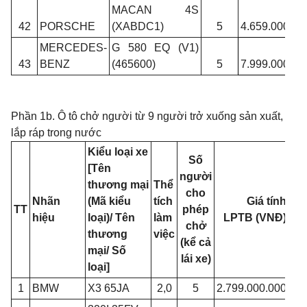
MACAN 4S
42
PORSCHE
(XABDC1)
5
4.659.000.00
MERCEDES-
G 580 EQ (V1)
43
BENZ
(465600)
5
7.999.000.00
Phần 1b. Ô tô chở người từ 9 người trở xuống sản xuất,
lắp ráp trong nước
Kiểu loại xe
Số
[Tên
người
thương mại
Thể
cho
Nhãn
(Mã kiểu
tích
Giá tính
TT
phép
hiệu
loại)/ Tên
làm
LPTB (VNĐ)
chở
thương
việc
(kể cả
mại/ Số
lái xe)
loại]
1
BMW
X3 65JA
2,0
5
2.799.000.000