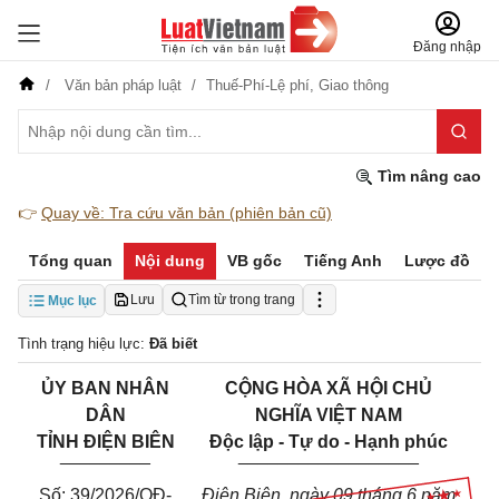
Đăng nhập
Văn bản pháp luật
Thuế-Phí-Lệ phí,
Giao thông
Tìm nâng cao
👉
Quay về: Tra cứu văn bản (phiên bản cũ)
Tổng quan
Nội dung
VB gốc
Tiếng Anh
Lược đồ
Lưu
Tìm từ trong trang
Mục lục
Tình trạng hiệu lực:
Đã biết
ỦY
BAN
NHÂN
CỘNG
HÒA
XÃ
HỘI
CHỦ
DÂN
NGHĨA
VIỆT
NAM
TỈNH
ĐIỆN
BIÊN
Độc
lập
-
Tự
do
-
Hạnh
phúc
_________
__________________
Số: 39/2026/QĐ-
Điện
Biên,
ngày
09
tháng
6
năm