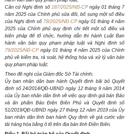
Căn
cứ
Nghị
định
số
187/2025/NĐ-CP
ngày
01
tháng
7
năm
2025
của
Chính
phủ
sửa
đổi,
bổ
sung
một
số
điều
của
Nghị
định
số
78/2025/NĐ-CP
ngày
01
tháng
4
năm
2025
của
Chính
phủ
quy
định
chi
tiết
một
số
điều
và
biện
pháp
để
tổ
chức,
hướng
dẫn
thi
hành
Luật
Ban
hành
văn
bản
quy
phạm
pháp
luật
và
Nghị
định
số
79/2025/NĐ-CP
ngày
01
tháng
4
năm
2025
của
Chính
phủ
về
kiểm
tra,
rà
soát,
hệ
thống
hóa
và
xử
lý
văn
bản
quy
phạm
pháp
luật;
Theo
đề
nghị
của
Giám
đốc
Sở
Tài
chính;
Ủy
ban
nhân
dân
ban
hành
Quyết
định
bãi
bỏ
Quyết
định
số
24/2014/
QĐ-UBND
ngày
12
tháng
9
năm
2014
của
Ủy
ban
nhân
dân
tỉnh
về
việc
quy
định
giá
bán
Báo
và
ấn
phẩm
Báo
Điện
Biên
Phủ
và
Quyết
định
số
51/2019/
QĐ-UBND
ngày
27
tháng
12
năm
2019
của
Ủy
ban
nhân
dân
tỉnh
ban
hành
Quy
định
về
giá
cước
vận
tải
hàng
hóa
bằng
ô
tô
trên
địa
bàn
tỉnh
Điện
Biên.
Điều 1. Bãi bỏ toàn bộ các Quyết định