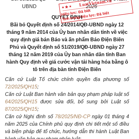
UBND
2026
Hiệu lực: Đã biết
Tình trạng hiệu lực: Đã biết
QUYẾT
ĐỊNH
Bãi
bỏ
Quyết
định
số
24/2014/QĐ-UBND
ngày
12
tháng
9
năm
2014
của
Ủy
ban
nhân
dân
tỉnh
về
việc
quy
định
giá
bán
Báo
và
ấn
phẩm
Báo
Điện
Biên
Phủ
và
Quyết
định
số
51/2019/QĐ-UBND
ngày
27
tháng
12
năm
2019
của
Ủy
ban
nhân
dân
tỉnh
Ban
hành
Quy
định
về
giá
cước
vận
tải
hàng
hóa
bằng
ô
tô
trên
địa
bàn
tỉnh
Điện
Biên
Căn
cứ
Luật
Tổ
chức
chính
quyền
địa
phương
số
72/2025/QH15
;
Căn
cứ
Luật
Ban
hành
văn
bản
quy
phạm
pháp
luật
số
64/2025/QH15
được
sửa
đổi,
bổ
sung
bởi
Luật
số
87/2025/QH15
;
Căn
cứ
Nghị
định
số
78/2025/NĐ-CP
ngày
01
tháng
4
năm
2025
của
Chính
phủ
quy
định
chi
tiết
một
số
điều
và
biện
pháp
để
tổ
chức,
hướng
dẫn
thi
hành
Luật
Ban
hành
văn
bản
quy
phạm
pháp
luật;