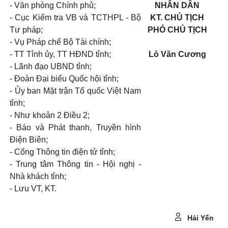
- Văn phòng Chính phủ;
NHÂN
DÂN
- Cục Kiểm tra VB và TCTHPL - Bộ
KT.
CHỦ
TỊCH
Tư pháp;
PHÓ
CHỦ
TỊCH
- Vụ Pháp chế Bộ Tài chính;
- TT Tỉnh ủy, TT HĐND tỉnh;
Lò
Văn
Cương
- Lãnh đạo UBND tỉnh;
- Đoàn Đại biểu Quốc hội tỉnh;
- Ủy ban Mặt trận Tổ quốc Việt Nam
tỉnh;
- Như khoản 2 Điều 2;
- Báo và Phát thanh, Truyền hình
Điện Biên;
- Cổng Thông tin điện tử tỉnh;
- Trung tâm Thông tin - Hội nghị -
Nhà khách tỉnh;
- Lưu VT, KT.
Hải Yến