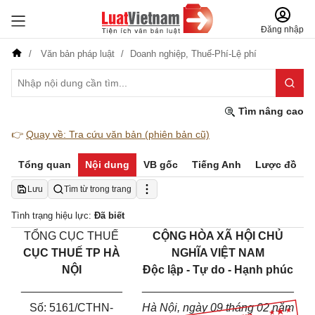
Đăng nhập
Văn bản pháp luật
Doanh nghiệp,
Thuế-Phí-Lệ phí
Tìm nâng cao
👉
Quay về: Tra cứu văn bản (phiên bản cũ)
Tổng quan
Nội dung
VB gốc
Tiếng Anh
Lược đồ
Lưu
Tìm từ trong trang
Tình trạng hiệu lực:
Đã biết
TỔNG CỤC THUẾ
CỘNG HÒA XÃ HỘI CHỦ
CỤC THUẾ TP HÀ
NGHĨA VIỆT NAM
NỘI
Độc lập - Tự do - Hạnh phúc
________________
________________________
Số: 5161
/CTHN-
Hà Nội, ngày
09
tháng
02
năm