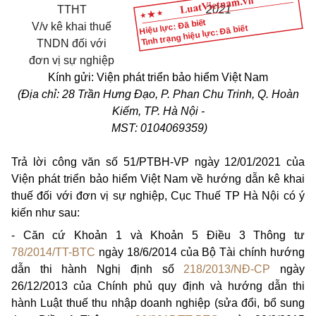
TTHT
20
21
Hiệu lực: Đã biết
V/v kê khai thuế
Tình trạng hiệu lực: Đã biết
TNDN đối với
đơn vị sự nghiệp
Kính gửi: Viện phát triển bảo hiểm Việt Nam
(Địa chỉ: 28 Trần Hưng Đạo, P. Phan Chu Trinh, Q. Hoàn
Kiếm, TP. Hà Nội -
MST: 0104069359)
Trả lời công văn số 51/PTBH-VP ngày 12/01/2021 của
Viện phát triển bảo hiểm Việt Nam về hướng dẫn kê khai
thuế đối với đơn vị sự nghiệp, Cục Thuế TP Hà Nội có ý
kiến như sau:
- Căn cứ Khoản 1 và Khoản 5 Điều 3 Thông tư
78/2014/TT-BTC
ngày 18/6/2014 của Bộ Tài chính hướng
dẫn thi hành Nghị định số
218/2013/NĐ-CP
ngày
26/12/2013 của Chính phủ quy định và hướng dẫn thi
hành Luật thuế thu nhập doanh nghiệp (sửa đổi, bổ sung