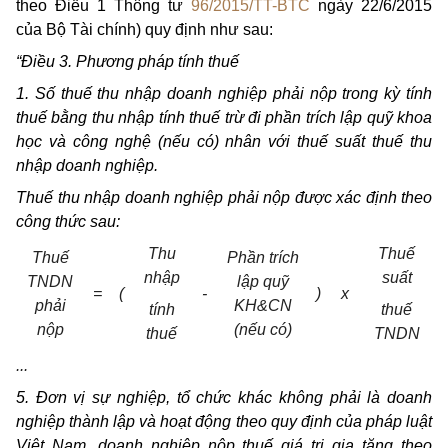
theo Điều 1 Thông tư
96/2015/TT-BTC
ngày 22/6/2015
của Bộ Tài chính) quy định như sau:
“Điều 3. Phương pháp tính thuế
1. Số thuế thu nhập doanh nghiệp phải nộp trong kỳ tính
thuế bằng thu nhập tính thuế trừ đi phần trích lập quỹ khoa
học và công nghệ (nếu có) nhân với thuế suất thuế thu
nhập doanh nghiệp.
Thuế thu nhập doanh nghiệp phải nộp được xác định theo
công thức sau:
Thu
Thuế
Thuế
Phần trích
nhập
suất
TNDN
lập quỹ
=
(
-
)
x
phải
KH&CN
tính
thuế
nộp
(nếu có)
thuế
TNDN
...
5. Đơn vị sự nghiệp, tổ chức khác không phải là doanh
nghiệp thành lập và hoạt động theo quy định của pháp luật
Việt Nam, doanh nghiệp nộp thuế giá trị gia tăng theo