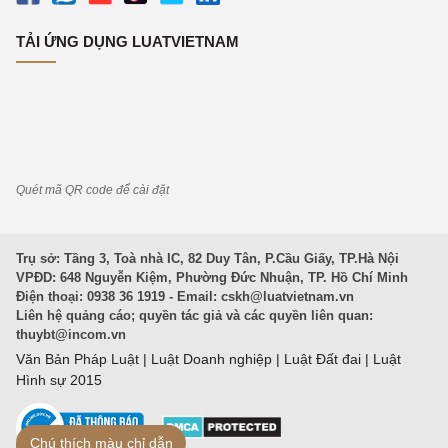
TẢI ỨNG DỤNG LUATVIETNAM
Quét mã QR code để cài đặt
Trụ sở: Tầng 3, Toà nhà IC, 82 Duy Tân, P.Cầu Giấy, TP.Hà Nội
VPĐD: 648 Nguyễn Kiệm, Phường Đức Nhuận, TP. Hồ Chí Minh
Điện thoại: 0938 36 1919 - Email:
cskh@luatvietnam.vn
Liên hệ quảng cáo; quyền tác giả và các quyền liên quan:
thuybt@incom.vn
Văn Bản Pháp Luật
|
Luật Doanh nghiệp
|
Luật Đất đai
|
Luật
Hình sự 2015
Chú thích màu chỉ dẫn