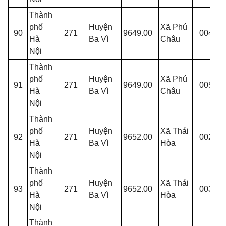
Thành
phố
Huyện
Xã Phú
P
90
271
9649.00
004
Hà
Ba Vì
Châu
X
Nội
Thành
phố
Huyện
Xã Phú
P
91
271
9649.00
005
Hà
Ba Vì
Châu
X
Nội
Thành
phố
Huyện
Xã Thái
C
92
271
9652.00
002
Hà
Ba Vì
Hòa
H
Nội
Thành
phố
Huyện
Xã Thái
T
93
271
9652.00
003
Hà
Ba Vì
Hòa
A
Nội
Thành