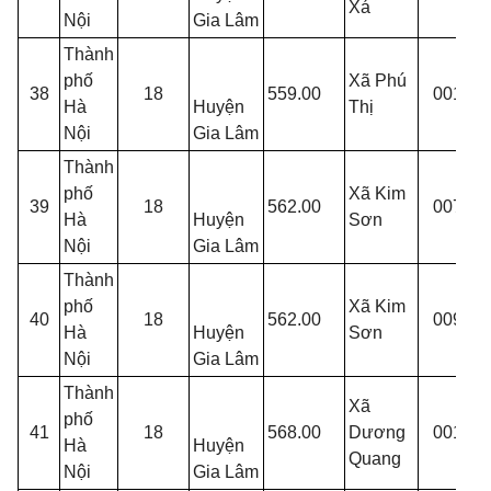
Xá
Nội
Gia Lâm
Thành
phố
Xã Phú
T
38
18
559.00
001
Hà
Huyện
Thị
T
Nội
Gia Lâm
Thành
T
phố
Xã Kim
39
18
562.00
007
G
Hà
Huyện
Sơn
T
Nội
Gia Lâm
Thành
T
phố
Xã Kim
40
18
562.00
009
G
Hà
Huyện
Sơn
T
Nội
Gia Lâm
Thành
Xã
T
phố
41
18
568.00
Dương
001
Đ
Hà
Huyện
Quang
8
Nội
Gia Lâm