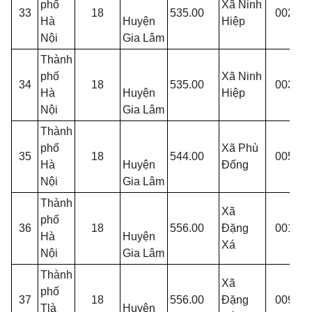
phố
Xã Ninh
33
18
535.00
002
T
Hà
Huyện
Hiệp
Nội
Gia Lâm
Thành
phố
Xã Ninh
34
18
535.00
003
T
Hà
Huyện
Hiệp
Nội
Gia Lâm
Thành
phố
Xã Phù
P
35
18
544.00
005
Hà
Huyện
Đổng
Đ
Nội
Gia Lâm
Thành
Xã
phố
T
36
18
556.00
Đặng
001
Hà
Huyện
L
Xá
Nội
Gia Lâm
Thành
Xã
phố
T
37
18
556.00
Đặng
009
Tlà
Huyện
A