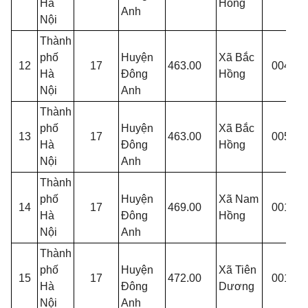
Hà
Hồng
Anh
L
Nội
Thành
T
phố
Huyện
Xã Bắc
12
17
463.00
004
Q
Hà
Đông
Hồng
Nội
Anh
Thành
T
phố
Huyện
Xã Bắc
13
17
463.00
005
T
Hà
Đông
Hồng
P
Nội
Anh
Thành
T
phố
Huyện
Xã Nam
14
17
469.00
001
T
Hà
Đông
Hồng
Nội
Anh
Thành
T
phố
Huyện
Xã Tiên
15
17
472.00
001
L
Hà
Đông
Dương
Nội
Anh