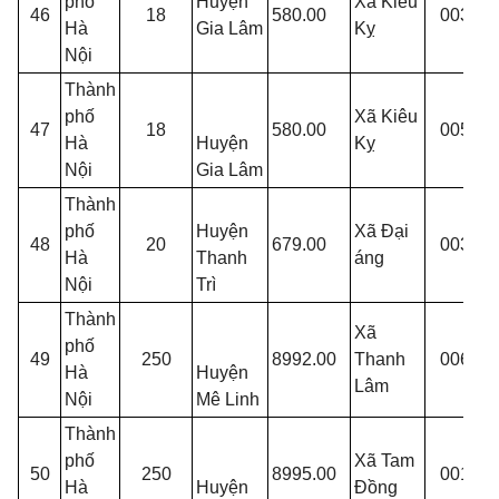
phố
Huyện
Xã Kiêu
46
18
580.00
003
X
Hà
Gia Lâm
Kỵ
T
Nội
Thành
T
phố
Xã Kiêu
47
18
580.00
005
B
Hà
Huyện
Kỵ
Đ
Nội
Gia Lâm
Thành
phố
Huyện
Xã Đại
T
48
20
679.00
003
Hà
Thanh
áng
Đ
Nội
Trì
Thành
Xã
T
phố
49
250
8992.00
Thanh
006
T
Hà
Huyện
Lâm
V
Nội
Mê Linh
Thành
phố
Xã Tam
t
50
250
8995.00
001
Hà
Huyện
Đồng
v