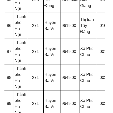
Hà
Đông
Giang
C
Nội
Thành
Thị trấn
phố
Huyện
T
86
271
9619.00
Tây
010
Hà
Ba Vì
P
Đằng
Nội
Thành
phố
Huyện
Xã Phú
P
87
271
9649.00
001
Hà
Ba Vì
Châu
C
Nội
Thành
phố
Huyện
Xã Phú
P
88
271
9649.00
002
Hà
Ba Vì
Châu
X
Nội
Thành
phố
Huyện
Xã Phú
P
89
271
9649.00
003
Hà
Ba Vì
Châu
X
Nội