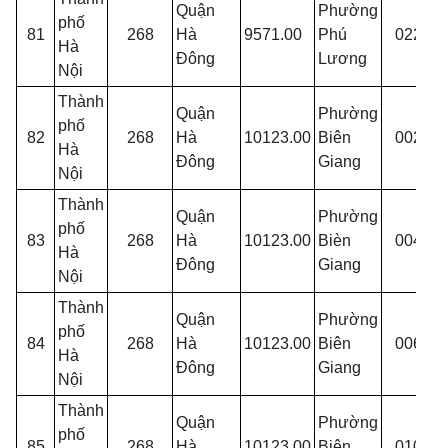
Quận
Phường
phố
T
81
268
Hà
9571.00
Phú
022
Hà
p
Đông
Lương
Nội
Thành
Quận
Phường
phố
82
268
Hà
10123.00
Biên
002
Đ
Hà
Đông
Giang
K
Nội
Thành
Quận
Phường
phố
83
268
Hà
10123.00
Bièn
004
Y
Hà
Đông
Giang
P
Nội
Thành
Quận
Phường
phố
84
268
Hà
10123.00
Biên
006
R
Hà
Đông
Giang
Đ
Nội
Thành
Quận
Phường
phố
85
268
Hà
10123.00
Biên
010
G