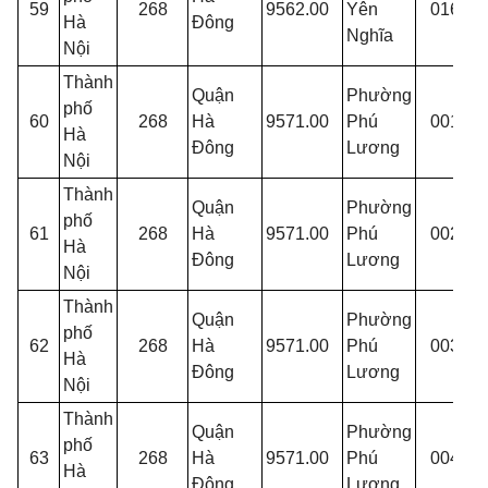
59
268
9562.00
Yên
016
Hà
Đông
p
Nghĩa
Nội
Thành
Quận
Phường
phố
T
60
268
Hà
9571.00
Phú
001
Hà
p
Đông
Lương
Nội
Thành
Quận
Phường
phố
T
61
268
Hà
9571.00
Phú
002
Hà
p
Đông
Lương
Nội
Thành
Quận
Phường
phố
T
62
268
Hà
9571.00
Phú
003
Hà
p
Đông
Lương
Nội
Thành
Quận
Phường
phố
T
63
268
Hà
9571.00
Phú
004
Hà
p
Đông
Lương