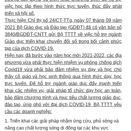
việc học tập theo hình thức trực tuyến, thúc đẩy phát
triển xã hội số.
Thực hiện Chỉ thị số 24/CT-TTg, ngày 07 tháng 09 năm
2021 Bộ Giáo dục và Đào tạo (GDĐT) đã có văn bản số
3840/BGDĐT-CNTT gửi Bộ TTTT về việc hỗ trợ ngành
Giáo dục triển khai chuyển đổi số trong bối cảnh phức
tạp của dịch COVID-19.
Hiện nay, đã bước vào năm học mới 2021-2022, các địa
phương vừa phải thực hiện nhiệm vụ phòng chống dịch
Covid19 vừa phải bảo đảm nhiệm vụ dạy và học cho
thầy cô giáo và học sinh thông qua hình thức dạy, học
trực tuyến. Để hỗ trợ ngành giáo dục đẩy mạnh triển
khai các nhiệm vụ, giải pháp tổ chức dạy học an toàn,
bảo đảm chương trình và mục tiêu chất lượng giáo dục,
đào tạo, ứng phó với đại dịch COVID-19, Bộ TTTT yêu
cầu các doanh nghiệp:
1. Triển khai các giải pháp nhằm ứng cứu, phủ sóng và
nâng cao chất lượng sóng di động tại các khu vực