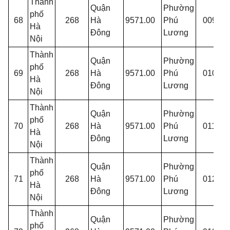
Thành
Quận
Phường
phố
T
68
268
Hà
9571.00
Phú
009
Hà
p
Đông
Lương
Nội
Thành
Quận
Phường
phố
T
69
268
Hà
9571.00
Phú
010
Hà
p
Đông
Lương
Nội
Thành
Quận
Phường
phố
T
70
268
Hà
9571.00
Phú
011
Hà
p
Đông
Lương
Nội
Thành
Quận
Phường
phố
T
71
268
Hà
9571.00
Phú
012
Hà
p
Đông
Lương
Nội
Thành
Quận
Phường
phố
T