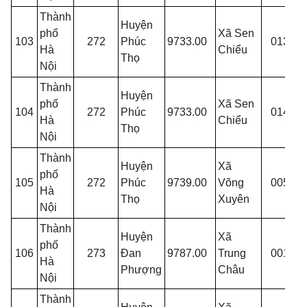
Thành
Huyện
phố
Xã Sen
103
272
Phúc
9733.00
013
C
Hà
Chiểu
Thọ
Nội
Thành
Huyện
phố
Xã Sen
104
272
Phúc
9733.00
014
C
Hà
Chiểu
Thọ
Nội
Thành
Huyện
Xã
phố
105
272
Phúc
9739.00
Võng
005
C
Hà
Thọ
Xuyên
Nội
Thành
Huyện
Xã
phố
106
273
Đan
9787.00
Trung
001
T
Hà
Phượng
Châu
Nội
Thành