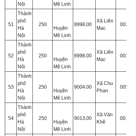
Nội
Mê Linh
Thành
T
phố
Xã Liên
51
250
8998.00
002
Y
Hà
Huyện
Mạc
M
Nội
Mê Linh
Thành
T
phố
Xã Liên
52
250
8998.00
003
B
Hà
Huyện
Mạc
M
Nội
Mê Linh
Thành
T
phố
Xã Chu
53
250
9004.00
005
C
Hà
Huyện
Phan
P
Nội
Mê Linh
Thành
T
phố
Xã Văn
54
250
9013.00
001
K
Hà
Huyện
Khê
N
Nội
Mê Linh