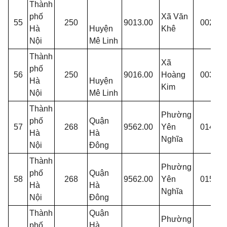
Thành
T
phố
Xã Văn
55
250
9013.00
002
V
Hà
Huyện
Khê
Q
Nội
Mê Linh
Thành
Xã
phố
56
250
9016.00
Hoàng
003
T
Hà
Huyện
Kim
Nội
Mê Linh
Thành
Phường
phố
Quận
T
57
268
9562.00
Yên
014
Hà
Hà
p
Nghĩa
Nội
Đông
Thành
Phường
phố
Quận
T
58
268
9562.00
Yên
015
Hà
Hà
p
Nghĩa
Nội
Đông
Thành
Quận
Phường
phố
Hà
T