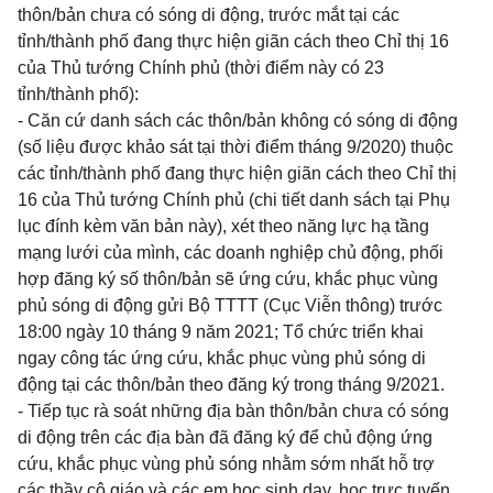
thôn/bản chưa có sóng di động, trước mắt tại các
tỉnh/thành phố đang thực hiện giãn cách theo Chỉ thị 16
của Thủ tướng Chính phủ (thời điểm này có 23
tỉnh/thành phố):
- Căn cứ danh sách các thôn/bản không có sóng di động
(số liệu được khảo sát tại thời điểm tháng 9/2020) thuộc
các tỉnh/thành phố đang thực hiện giãn cách theo Chỉ thị
16 của Thủ tướng Chính phủ (chi tiết danh sách tại Phụ
lục đính kèm văn bản này), xét theo năng lực hạ tầng
mạng lưới của mình, các doanh nghiệp chủ động, phối
hợp đăng ký số thôn/bản sẽ ứng cứu, khắc phục vùng
phủ sóng di động gửi Bộ TTTT (Cục Viễn thông) trước
18:00 ngày 10 tháng 9 năm 2021; Tổ chức triển khai
ngay công tác ứng cứu, khắc phục vùng phủ sóng di
động tại các thôn/bản theo đăng ký trong tháng 9/2021.
- Tiếp tục rà soát những địa bàn thôn/bản chưa có sóng
di động trên các địa bàn đã đăng ký để chủ động ứng
cứu, khắc phục vùng phủ sóng nhằm sớm nhất hỗ trợ
các thầy cô giáo và các em học sinh dạy, học trực tuyến.