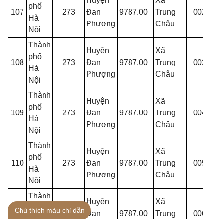
Huyện
Xã
phố
107
273
Đan
9787.00
Trung
002
T
Hà
Phượng
Châu
Nội
Thành
Huyện
Xã
phố
108
273
Đan
9787.00
Trung
003
T
Hà
Phượng
Châu
Nội
Thành
Huyện
Xã
phố
109
273
Đan
9787.00
Trung
004
T
Hà
Phượng
Châu
Nội
Thành
Huyện
Xã
phố
110
273
Đan
9787.00
Trung
005
T
Hà
Phượng
Châu
Nội
Thành
Huyện
Xã
phố
Chú thích màu chỉ dẫn
111
273
Đan
9787.00
Trung
006
T