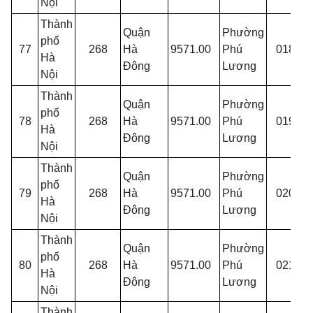
Nội
Thành
Quận
Phường
phố
T
77
268
Hà
9571.00
Phú
018
Hà
p
Đông
Lương
Nội
Thành
Quận
Phường
phố
T
78
268
Hà
9571.00
Phú
019
Hà
p
Đông
Lương
Nội
Thành
Quận
Phường
phố
T
79
268
Hà
9571.00
Phú
020
Hà
p
Đông
Lương
Nội
Thành
Quận
Phường
phố
T
80
268
Hà
9571.00
Phú
021
Hà
p
Đông
Lương
Nội
Thành