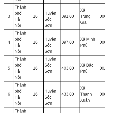
Thành
Xã
phố
Huyện
3
16
391.00
Trung
006
A
Hà
Sóc
Giã
Nội
Sơn
Thành
phố
Huyện
Xã Minh
4
16
397.00
008
Hà
Sóc
Phú
T
Nội
Sơn
Thành
Huyện
phố
Sóc
Xã Bắc
Y
5
16
403.00
002
Hà
Sơn
Phú
T
Nội
Thành
Xã
phố
Huyện
Đ
6
16
433.00
Thanh
008
Hà
Sóc
G
Xuân
Nội
Sơn
Thành