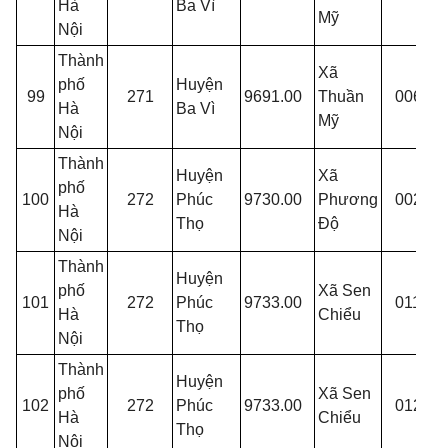
Hà
Ba Vì
Mỹ
Nội
Thành
Xã
phố
Huyện
99
271
9691.00
Thuần
006
T
Hà
Ba Vì
Mỹ
Nội
Thành
Huyện
Xã
phố
100
272
Phúc
9730.00
Phương
002
C
Hà
Thọ
Độ
Nội
Thành
Huyện
phố
Xã Sen
101
272
Phúc
9733.00
011
C
Hà
Chiểu
Thọ
Nội
Thành
Huyện
phố
Xã Sen
102
272
Phúc
9733.00
012
C
Hà
Chiểu
Thọ
Nội