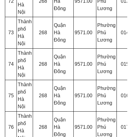
72
268
Hà
9571.00
Phú
013
Hà
p
Đông
Lương
Nội
Thành
Quận
Phường
phố
T
73
268
Hà
9571.00
Phú
014
Hà
p
Đông
Lương
Nội
Thành
Quận
Phường
phố
T
74
268
Hà
9571.00
Phú
015
Hà
p
Đông
Lương
Nội
Thành
Quận
Phường
phố
T
75
268
Hà
9571.00
Phú
016
Hà
p
Đông
Lương
Nội
Thành
Quận
Phường
phố
T
76
268
Hà
9571.00
Phú
017
Hà
p
Đông
Lương