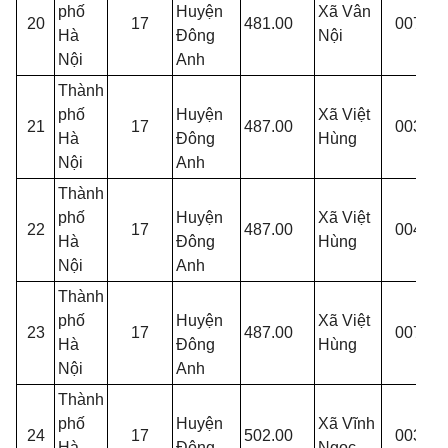
phố
Huyện
Xã Vân
20
17
481.00
007
V
Hà
Đông
Nội
N
Nội
Anh
Thành
phố
Huyện
Xã Việt
T
21
17
487.00
003
Hà
Đông
Hùng
Đ
Nội
Anh
Thành
phố
Huyện
Xã Việt
T
22
17
487.00
004
Hà
Đông
Hùng
T
Nội
Anh
Thành
phố
Huyện
Xã Việt
T
23
17
487.00
007
Hà
Đông
Hùng
Đ
Nội
Anh
Thành
T
phố
Huyện
Xã Vĩnh
24
17
502.00
003
V
Hà
Đông
Ngọc