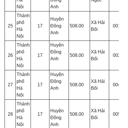
T
Nội
Anh
Thành
Huyện
phố
Xã Hải
25
17
Đông
508.00
001
T
Hà
Bối
Anh
L
Nội
Thành
Huyện
phố
Đông
Xã Hải
T
26
17
508.00
002
Hà
Anh
Bối
C
Nội
Thành
Huyện
phố
Đông
Xã Hải
T
27
17
508.00
004
Hà
Anh
Bối
H
Nội
Thành
phố
Huyện
Xã Hải
T
28
17
508.00
005
Hà
Đông
Bối
Y
Nội
Anh