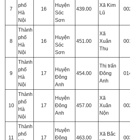
phố
Huyện
Xã Kim
K
7
16
439.00
002
Hà
Sóc
Lũ
T
Nội
Sơn
Thành
Xã
phố
Huyện
T
8
16
451.00
Xuân
001
Hà
Sóc
T
Thu
Nội
Sơn
Thành
Thị trấn
phố
Huyện
9
17
454.00
Đông
014
T
Hà
Đông
Anh
Nội
Anh
Thành
Huyện
Xã
T
phố
10
17
Đông
457.00
Xuân
002
Hà
Anh
Nộn
N
Nội
Thành
Huyện
T
phố
Xã Bắc
11
17
Đông
463.00
003
P