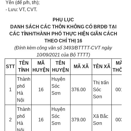
Yên (để p/h, t/h);
- Lưu: VT, CVT.
PHỤ LỤC
DANH SÁCH CÁC THÔN KHÔNG CÓ BRDĐ TẠI
CÁC TỈNH/THÀNH PHỐ THỰC HIỆN GIÃN CÁCH
THEO CHỈ THỊ 16
(Đính kèm công văn số 3493/BTTTT-CVT ngày
10/09/2021 của Bộ TTTT)
TÊN
MÃ
TÊN
MÃ
STT
MÃ XÃ
TÊN XÃ
TỈNH
HUYỆN
HUYỆN
THÔN
Thành
Huyện
Thị trấn
phố
Sóc
1
16
376.00
Sóc
001
Hà
Sơn
S
Sơn
Nội
Thành
Huyện
phố
Sóc
Xã Bắc
P
2
16
379.00
003
Hà
Sơn
Sơn
X
Nội