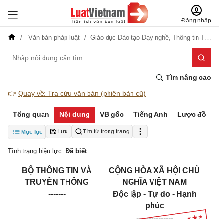
Đăng nhập
Văn bản pháp luật
Giáo dục-Đào tạo-Dạy nghề,
Thông tin-Truyền thông,
Tìm nâng cao
👉
Quay về: Tra cứu văn bản (phiên bản cũ)
Tổng quan
Nội dung
VB gốc
Tiếng Anh
Lược đồ
Lưu
Tìm từ trong trang
Mục lục
Tình trạng hiệu lực:
Đã biết
BỘ THÔNG TIN VÀ
CỘNG HÒA XÃ HỘI CHỦ
TRUYỀN THÔNG
NGHĨA VIỆT NAM
-------
Độc lập - Tự do - Hạnh
phúc
---------------