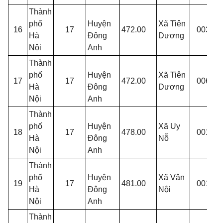
Thành
T
phố
Huyện
Xã Tiên
16
17
472.00
003
T
Hà
Đông
Dương
O
Nội
Anh
Thành
phố
Huyện
Xã Tiên
T
17
17
472.00
006
Hà
Đông
Dương
P
Nội
Anh
Thành
phố
Huyện
Xã Uy
T
18
17
478.00
001
Hà
Đông
Nỗ
K
Nội
Anh
Thành
phố
Huyện
Xã Vân
T
19
17
481.00
001
Hà
Đông
Nội
N
Nội
Anh
Thành
T