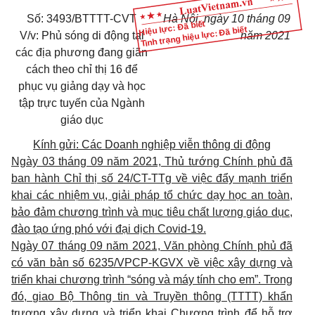
Số: 3493/BTTTT-CVT
Hà Nội, ngày 10 tháng 09
Hiệu lực: Đã biết
Tình trạng hiệu lực: Đã biết
V/v:
Phủ sóng di động tại
năm 2021
các địa phương đang giãn
cách theo chỉ thị 16
để
phục vụ giảng dạy và học
tập trực tuyến của Ngành
giáo dục
Kính gửi: Các Doanh nghiệp viễn thông di động
Ngày 03 tháng 09 năm 2021, Thủ tướng Chính phủ đã
ban hành Chỉ thị số 24/CT-TTg về việc đẩy mạnh triển
khai các nhiệm vụ, giải pháp tổ chức dạy học an toàn,
bảo đảm chương trình và mục tiêu chất lượng giáo dục,
đào tạo ứng phó với đại dịch Covid-19.
Ngày 07 tháng 09 năm 2021, Văn phòng Chính phủ đã
có văn bản số 6235/VPCP-KGVX về việc xây dựng và
triển khai chương trình “sóng và máy tính cho em”. Trong
đó, giao Bộ Thông tin và Truyền thông (TTTT) khẩn
trương xây dựng và triển khai Chương trình để hỗ trợ