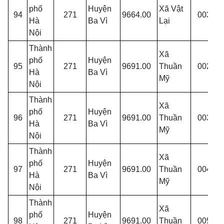
phố
Huyện
Xã Vật
94
271
9664.00
003
V
Hà
Ba Vì
Lại
Nội
Thành
Xã
phố
Huyện
95
271
9691.00
Thuần
002
T
Hà
Ba Vì
Mỹ
Nội
Thành
Xã
phố
Huyện
96
271
9691.00
Thuần
003
T
Hà
Ba Vì
Mỹ
Nội
Thành
Xã
phố
Huyện
97
271
9691.00
Thuần
004
T
Hà
Ba Vì
Mỹ
Nội
Thành
Xã
phố
Huyện
98
271
9691.00
Thuần
005
T