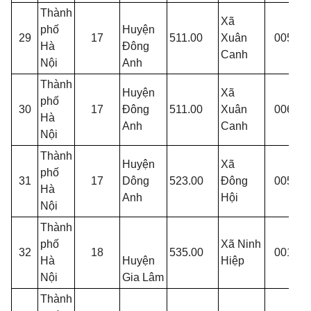
Thành
Xã
T
phố
Huyện
29
17
511.00
Xuân
005
X
Hà
Đông
Canh
C
Nội
Anh
Thành
Huyện
Xã
T
phố
30
17
Đông
511.00
Xuân
006
X
Hà
Anh
Canh
T
Nội
Thành
Huyện
Xã
T
phố
31
17
Dông
523.00
Đông
005
Đ
Hà
Anh
Hội
T
Nội
Thành
phố
Xã Ninh
32
18
535.00
001
T
Hà
Huyện
Hiệp
Nội
Gia Lâm
Thành