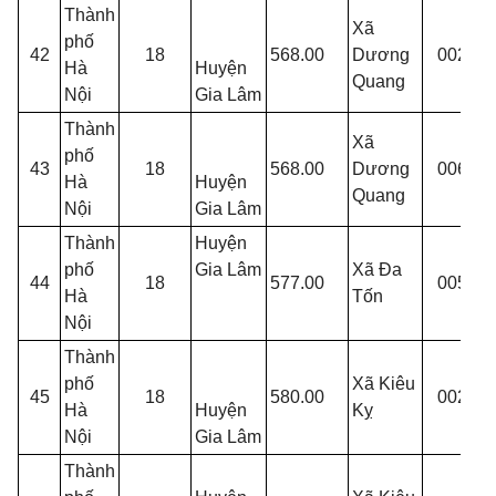
Thành
Xã
T
phố
42
18
568.00
Dương
002
Đ
Hà
Huyện
Quang
7
Nội
Gia Lâm
Thành
Xã
phố
T
43
18
568.00
Dương
006
Hà
Huyện
T
Quang
Nội
Gia Lâm
Thành
Huyện
T
phố
Gia Lâm
Xã Đa
44
18
577.00
005
K
Hà
Tốn
t
Nội
Thành
phố
Xã Kiêu
T
45
18
580.00
002
Hà
Huyện
Kỵ
K
Nội
Gia Lâm
Thành
T