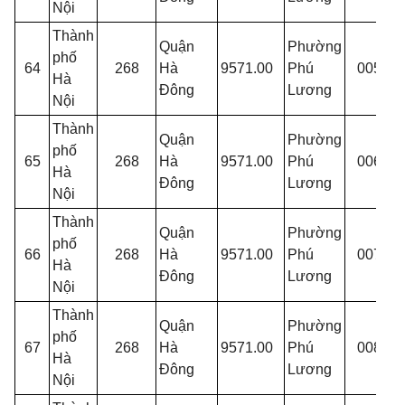
Nội
Thành
Quận
Phường
phố
T
64
268
Hà
9571.00
Phú
005
Hà
p
Đông
Lương
Nội
Thành
Quận
Phường
phố
T
65
268
Hà
9571.00
Phú
006
Hà
p
Đông
Lương
Nội
Thành
Quận
Phường
phố
T
66
268
Hà
9571.00
Phú
007
Hà
p
Đông
Lương
Nội
Thành
Quận
Phường
phố
T
67
268
Hà
9571.00
Phú
008
Hà
p
Đông
Lương
Nội