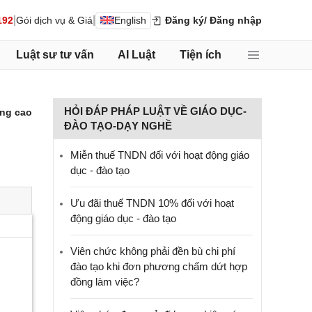
|
|
192
Gói dịch vụ & Giá
English
Đăng ký
/ Đăng nhập
Luật sư tư vấn
AI Luật
Tiện ích
HỎI ĐÁP PHÁP LUẬT VỀ GIÁO DỤC-
ng cao
ĐÀO TẠO-DẠY NGHỀ
Miễn thuế TNDN đối với hoạt động giáo
dục - đào tạo
Ưu đãi thuế TNDN 10% đối với hoạt
động giáo dục - đào tạo
Viên chức không phải đền bù chi phí
đào tạo khi đơn phương chấm dứt hợp
đồng làm việc?