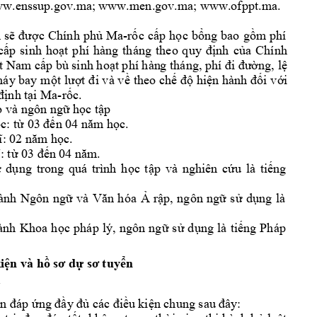
ww
.enssup.gov.m
a; www.men.gov.m
a; www.ofppt.m
a. 
 
s
c 
Chính 
ph
Ma
-r
c 
c
p 
h
c 
b
ng 
bao 
g
m 
phí 
ẽ
đư
ợ
ủ
ố
ấ
ọ
ổ
ồ
c
p 
sinh 
ho
t 
phí 
hàng 
tháng 
nh 
c
a 
Ch
ính 
ấ
ạ
theo 
quy 
đ
ị
ủ
t Nam c
p bù sinh ho
t phí hàn
g tháng, ph
ng, l
ấ
ạ

đi đườ
ệ
máy bay 
m
 v
theo 
ch
hi
n hành 
i v
i 
ột lượt 
đi v
à
ề
ế
độ
ệ
đố
ớ
nh t
i Ma-r
c.
đị
ạ
ố
o và ngôn ng
 h
c 
t
p 
ữ
ọ
ậ
c: t
c. 
ọ
ừ
03 đến 0
4 năm họ
c.
sĩ: 02 năm
 họ
. 
ĩ: từ
03 đến 
04 năm
d
ng 
trong 
quá 
trình 
h
c 
t
p 
và 
nghiên 
c
u 
là 
ti
ng 
ử
ụ
ọ
ậ
ứ
ế
ành 
Ngôn 
ng
và 
V
r
p, 
ngôn 
ng
s
d
ng 
là 
ữ
ăn 
hóa 
Ả
ậ
ữ
ử
ụ
ành 
Khoa 
h
c 
pháp 
lý, 
ngôn 
ng
s
d
ng
là
ti
ng 
Pháp 
ọ
ữ
ử
ụ
ế
i
n và h
n
ệ
ồ
sơ dự
sơ tuyể
 
u 
ki
ần đáp ứng đầy
 đủ
các điề
ện chung sau 
đây: