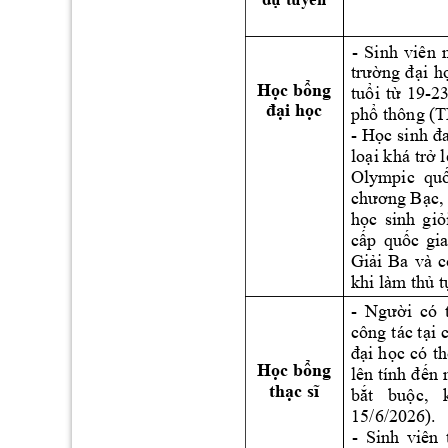
- 
Sinh 
viên 
i 
h
trường 
đạ
H
c b
ng 
ọ
ổ
tu
i 
t
19
-23
ổ
ừ
i h
c 
đạ
ọ
ph
 thông (
ổ
- 
H
ọc 
sinh 
đ
lo
i 
k
há
tr
 l
ạ
ở
Olym
pic  qu
chương B
ạc,
h
c 
sinh 
gi
ọ
ỏ
c
p 
qu
ấ
ốc 
gia
Gi
i 
Ba
và 
c
ả
khi làm
 th
 t
ủ
- 
i 
có
N
gườ
công t
ác t
ại
 
i 
h
c 
có 
th
đạ
ọ
H
c b
ng 
ọ
ổ
n 
lên tnh đ
ế
th
ạc sĩ
b
t 
bu
c, 
ắ
ộ
15
/6/2026). 
- 
Sinh 
viên 