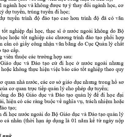
c t
i ngành h
01 ngành học và không đượ
ự
ý thay đổ
ọc, cơ 
 tuy
n, trúng tuy
c;
ký 
dự
ể
ển đi 
họ
tuy
dự
ển 
trình 
độ
đào 
t
ạo 
cao 
hơn 
trình 
đ
ộ
đã 
có 
văn 
 
t
t 
nghi
i 
h
c, 
th
c 
ngoài 
k
hông 
do 
B
ố
ệp 
đạ
ọ
ạc 
sĩ 
ở
nư
ớ
ộ
c 
ho
c 
t
t 
nghi
o 
ph
i 
h
p 
họ
ặ
ố
ệp 
các 
ch
ương 
trình 
đào 
t
ạ
ố
ợ
m
c
n 
có 
gi
y 
công 
nh
ng 
do 
C
c 
Qu
n lý
 ch
t 
ầ
ấ
ận 
văn b
ằ
ụ
ả
ấ
o c
p.
o 
tạ
ấ
g v
iên thu
ng 
h
p sau: 
ộc các trườ
ợ
Giáo 
d
o 
c
c 
ục 
và 
Đào 
tạ
ử
đi 
họ
ở
nư
ớc 
ngoài 
nhưng 
 ho
c không 
th
c hi
n vi
c báo 
cáo t
t nghi
p t
heo quy 
ặ
ự
ệ
ệ
ố
ệ
c
 giáo d
ơ quan nhà nư
ớc, các cơ sở
ục nhưng trong hồ
sơ 
 c
c ti
p 
qu
n lý ch
o phép d
tuy
n;
ủa cơ 
quan trự
ế
ả
ự
ể
b
ng 
do 
B
Giáo 
d
o 
qu
i 
ổ
ộ
ục 
và 
Đào 
tạ
ản 
lý 
để
đi 
học 
đạ
ài, hi
n có các ràng bu
c v
 n
, 
trách nhi
m 
ho
c 
ệ
ộ
ề
ghĩa vụ
ệ
ặ
o;
đào tạ
c ngoài do B
 Giáo d
o qu
n lý 
n đi học nướ
ộ
ục và Đào tạ
ả
o 
cá 
nh
ân 
(th
i 
h
n
áp 
d
t
ngày 
n
p 
ờ
ạ
ụng 
là 
01 
nă
m
kể
ừ
ộ
i ng
ữ