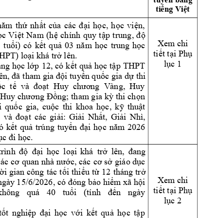
ti
ng Vi
t 
ế
ệ
nh
t 
c
i 
h
c, 
h
c 
v
i
n, 
năm
th
ứ
ấ
ủa 
các 
đ
ạ
ọ
ọ
ệ
c 
Vi
t 
Na
m
(h
ch
ính 
quy 
t
p 
t
rung, 
ọ
ệ
ệ
ậ
độ
Xem chi 
 
tu
i) 
có 
k
t 
qu
c 
trung 
h
c 
ổ
ế
ả
03 
năm 
họ
ọ
ti
t t
i Ph
ế
ạ
ụ
TH
PT) 
lo
i k
há
tr
 lên
. 
ạ
ở
l
c 1 
ụ
c 
l
p 
12, 
có k
t 
qu
h
c 
t
p 
THPT 
ang 
họ
ớ
ế
ả
ọ
ậ
ên, 
i 
tuy
n qu
c gia 
d
thi 
đã t
ham gia 
độ
ể
ố
ự
c  t
ố
ế
và  đoạt  Huy
  chương  V
àng,  Huy 
ng; tham gia 
k
 thi
 ch
n 
 Huy chương
 Đ
ồ
ỳ
ọ
i 
qu
c 
gia, 
cu
c 
thi 
khoa 
h
c, 
k
thu
t 
ố
ộ
ọ
ỹ
ậ
t 
các 
gi
i: 
Gi
i
Nh
t, 
Gi
i 
Nhì, 
 
và 
đo
ạ
ả
ả
ấ
ả
ó 
k
t 
qu
trúng 
tuy
i 
h
c 
6 
ế
ả
ển 
đạ
ọ
năm
202
c. 
ục đi họ
i 
h
c 
lo
i 
khá 
tr
lên, 
tr
ình 
độ
đạ
ọ
ạ
ở
đan
g 
giáo d
c 
các 
cơ 
quan nhà 
nư
ớc, các 
cơ 
sở
ụ
i 
gian 
công 
tác 
t
i 
thi
u 
t
12 
thán
g 
t
r
ờ
ố
ể
ừ
ở
Xem chi 
ngày 15/6/2026
, 
o hi
m xã h
i 
có 
đóng bả
ể
ộ
ti
t t
i Ph
ế
ạ
ụ
không 
quá 
40 
tu
n 
ngày 
ổi 
(tnh 
đế
l
c 
2
ụ
t
t 
nghi
i
h
c 
v
i 
k
t 
qu
h
c 
t
p  
ố
ệp 
đạ
ọ
ớ
ế
ả
ọ
ậ