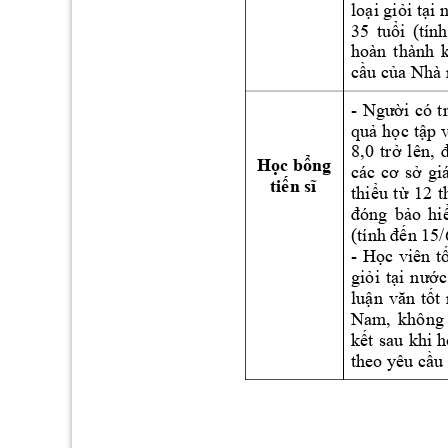
lo
i gi
i 
t
i 
ạ
ỏ
ạ
35 
tu
ổi
(tnh
hoàn 
t
hành 
c
u c
ầ
ủa Nhà
- 
Người 
có 
t
qu
 h
c 
t
p 
ả
ọ
ậ
8,
0 
tr
lên
ở
, 
H
c b
ng 
ọ
ổ
gi
các 
cơ 
sở
ti
ến sĩ
thi
u 
t
12 
t
ể
ừ
o 
hi
đóng 
bả
n 
15
/
(tnh đế
- 
H
c 
viên 
t
ọ
gi
i 
t
i 
c
ỏ
ạ
nư
ớ
lu
t 
ận 
văn 
tố
Nam, 
không
k
t 
sau 
khi 
h
ế
theo yêu c
u
ầ