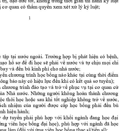
 
tr
c 
t
t, 
không 
trong 
th
i 
gian 
thi 
hành 
k
lu
t 
ị, 
đ
ạo 
đứ
ố
ờ
ỷ
ậ
m
 quy
n xem
 xét x
 lý k
lu
t;
ị
cơ quan có thẩ
ề
ử
ỷ
ậ
1 
c 
t
p 
t
ng 
h
p 
b
phát 
hi
n 
có 
b
nh,
ậ
ại 
nước 
ngoài. 
Trườ
ợ
ị
ệ
ệ
m
o 
h
c 
s
ph
i 
v
c 
và 
t
ch
u 
m
i 
chi 
ạ
ồ
sơ 
để
đi 
họ
ẽ
ả
ề
nư
ớ
ự
ị
ọ
c;
 bay và đền bù kin
h ph cho nhà 
nướ
uy
c b
ng nào khác 
t
i cùng
 th
m 
ển chương trình h
ọ
ổ
ạ
ời điể
hôn
g báo này
 có hi
u l
n khi có k
t q
u
n); 
ệ
ực đế
ế
ả
sơ tuyể
o 
và 
tr
v
ph
c 
v
t
 
chương 
trình 
đào 
t
ạ
ở
ề
ụ
ụ
ại 
cơ 
quan 
c
ử
c. 
Nh
ủ
a 
Nhà 
nướ
ững 
ng
ười 
không 
hoàn 
thành 
chương 
c 
thôi 
h
c 
ho
c 
sau 
khi 
t
t 
nghi
p 
không 
tr
v
c, 
ộ
ọ
ặ
ố
ệ
ở
ề
nư
ớ
ách 
nh
i
m 
c
c 
c
p 
h
c 
b
ng 
ph
n 
bù 
ệ
ủa 
người 
đượ
ấ
ọ
ổ
ải 
đề
nh hi
n hành; 
ị
ệ
tuy
n 
ph
i 
phù 
h
p 
v
i 
kh
i 
ý 
dự
ể
ả
ợ
ớ
ối 
ngành 
đang 
h
ọc 
đạ
ng 
viên 
h
c 
b
i 
h
c), 
phù 
h
p 
v
c 
ứ
ọ
ổng 
đ
ạ
ọ
ợ
ới 
ngành 
đã 
họ
i v
i 
ng viên 
h
c b
ng th
a
ng làm (đố
ớ
ứ
ọ
ổ
ạc sĩ
/tiến sĩ);