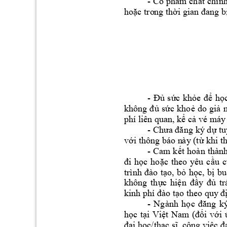
- 
Có 
ph
m ch
t 
chính
ẩ
ấ
ho
c tro
ng th
ặ
ời gian đa
ng b
- 
s
c 
kh
h
Đủ
ứ
ỏe 
để
ọ
s
c 
kho
do 
gi
không 
đủ
ứ
ẻ
ả
phí liên qua
n, k
 c
ể
ả
vé máy
- 
 t
Chưa đăng 
ký d
ự
v
i thông báo n
ày (t
 khi t
ớ
ừ
- 
Cam 
k
ết 
hoàn 
thành
c 
ho
c 
theo 
yêu 
c
u 
c
đi 
họ
ặ
ầ
o, 
b
h
c, 
b
bu
trình 
đào 
tạ
ỏ
ọ
ị
không 
th
c 
hi
tr
ự
ện 
đầy 
đủ
kinh ph đà
o tạo theo quy
 đ
- 
Ngành 
h
ọ
c 
đăng 
k
h
c 
t
i 
Vi
i 
v
i 
ọ
ạ
ệt 
Nam 
(đố
ớ
i h
c/th
vi
đạ
ọ
ạc sĩ, c
ông
ệc đ