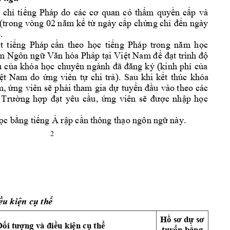
 
ch
ti
m 
quy
n 
c
p 
và 
ỉ
ếng 
Pháp 
do 
các 
cơ 
quan 
có 
thẩ
ề
ấ
t
ngày c
p
 ch
ng ch
n 
ngày 
(trong 
vòng 02 n
ăm
 k
ể
ừ
ấ
ứ
ỉ
đế
)
.
t 
ti
ng 
Pháp c
n 
theo 
h
c 
ti
ng 
Pháp 
m
h
c 
ế
ế
ầ
ọ
ế
trong 
nă
ọ
âm
 Ngôn 
ng
i 
Vi
ữ
Văn hóa 
Pháp tạ
ệt Nam để
đạt trình độ
u 
c
a 
khóa 
h
a 
ủ
ọc 
chuyên 
n
gành 
đã 
đăng 
ký 
(kinh 
ph 
c
ủ
t 
Nam 
do
ng 
viên 
t
chi 
tr
).
Sau 
kh
i 
k
t
thúc 
khóa
ệ
ứ
ự
ả
ế
, 
ng 
viên s
ph
i 
tham 
gia 
d
tuy
u 
vào th
eo 
các 
ứ
ẽ
ả
ự
ển 
đầ
ng 
h
t 
yêu 
c
u, 
ng 
viên 
s
c 
nh
p 
h
c 
 
Trư
ờ
ợp 
đ
ạ
ầ
ứ
ẽ
đư
ợ
ậ
ọ
c b
ng ti
ng 
 r
p c
n t
hông th
o ngôn 
ng
 này. 
ọ
ằ
ế
Ả
ậ
ầ
ạ
ữ
2 
u ki
n c
th
ề
ệ
ụ
ể
H
ồ
sơ dự
sơ 
u 
ki
n c
th
Đố
i tư
ợng và điề
ệ
ụ
ể
tuy
n b
ng 
ể
ằ