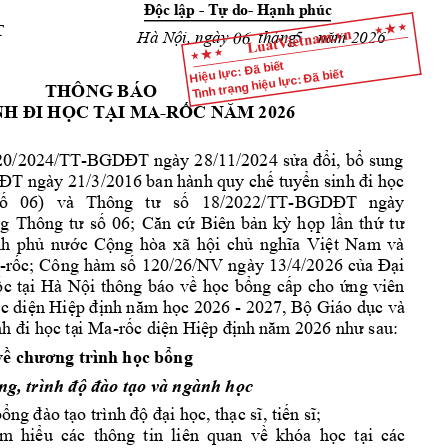
c l
p 
- T
do
- H
nh phúc 
Độ
ậ
ự
ạ
T
           Hà N
6
ội, ngày     
  tháng     năm 20
2
06
5
Hiệu lực: Đã biết
Tình trạng hiệu lực: Đã biết
THÔNG BÁO  
C T
I 
MA
-R
C 
26 
NH ĐI HỌ
Ạ
Ố
NĂM
 20
2
0/2024/TT-
i, 
b
sung 
BGDĐ
T 
ngày 
28/11/2024 
s
ửa 
đổ
ổ
 ban hành quy ch
 tuy
c 
ĐT ngày 21/3/20
16
ế
ển sinh đi họ
18/2022/T
T-
số
06) 
và 
Thông 
tư 
số
BGDĐT 
ngày 
06; 
Biên 
b
n 
k
h
p 
l
n 
th
g 
Thông 
tư 
số
Căn 
cứ
ả
ỳ
ọ
ầ
ứ
tư
h 
ph
c 
C
ng 
hòa 
xã 
h
i 
ch
t 
Nam
và 
ủ
nư
ớ
ộ
ộ
ủ
nghĩa 
Vi
ệ
-r
c
; 
Công 
hàm 
s
1
20
/
26/NV 
ngày 
13/4/2026 
c
i 
ố
ố
ủ
a 
Đạ
c 
t
i 
Hà 
N
i 
thông 
báo 
v
h
c 
b
ng 
c
p 
cho 
ng 
viên 
ố
ạ
ộ
ề
ọ
ổ
ấ
ứ
c 
di
n Hi
nh n
c 
2026 
- 
202
7, 
B
 Giáo d
c 
và 
ố
ệ
ệp đị
ăm họ
ộ
ụ
c t
i Ma-r
c 
di
n Hi
26 
nh đi họ
ạ
ố
ệ
ệp định 
năm
 20
như sau:
v
c b
ng
ề
chương tr
ình họ
ổ
o 
và ngành h
c 
ng, 
trình độ
đào tạ
ọ
b
i h
c, t
h
ổng đào 
tạo trình độ
đạ
ọ
ạc sĩ, tiến sĩ;
ìm
hi
u 
các 
thông 
tin 
liên 
q
uan
v
khóa 
h
c 
t
i 
c
ác 
ể
ề
ọ
ạ