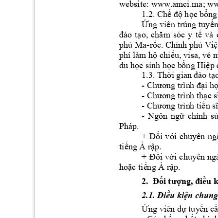
website: www.am
ci.ma; w
1.2. Ch
 h
c b
ng
ế
độ
ọ
ổ
ng 
viên 
trúng 
tuy
n
Ứ
ể
o
, 
và
đào 
tạ
chăm 
s
óc 
y 
t
ế
ph
Ma
-r
c
. 
Chí
nh 
ph
Vi
ủ
ố
ủ
ệ
phí làm h
 chi
u, 
visa, v
é 
ộ
ế
du h
c sinh h
c b
ng Hi
ọ
ọ
ổ
ệp 
1.3
. 
Th
ời gian 
đào tạ
- 
i h
Chương trìn
h đạ
- 
Chương trìn
h thạc 
- 
Chương trìn
h tiến s
- 
Ngôn 
ng
chính 
s
ữ
Pháp. 
i 
v
i 
chuyên 
ng
+ 
Đố
ớ
ti
n
g 
 r
p
. 
ế
Ả
ậ
+ 
i 
v
i 
chuyên 
ng
Đố
ớ
ho
c ti
ng 
 r
p.
ặ
ế
Ả
ậ
2
ng
u k
.  Đ
ối tượ
, điề
2
u ki
n chun
g
.1. Điề
ệ
ng viên d
 tuy
n c
Ứ
ự
ể