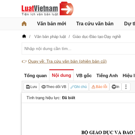
Văn bản mới
Tra cứu văn bản
Dự t
Văn bản pháp luật
Giáo dục-Đào tạo-Dạy nghề
👉
Quay về: Tra cứu văn bản (phiên bản cũ)
Nội dung
Tổng quan
VB gốc
Tiếng Anh
Hiệu 
Lưu
Theo dõi VB
Ghi chú
Báo lỗi
In
Tình trạng hiệu lực:
Đã biết
B
 GIÁO D
Ộ
ỤC VÀ ĐÀO 