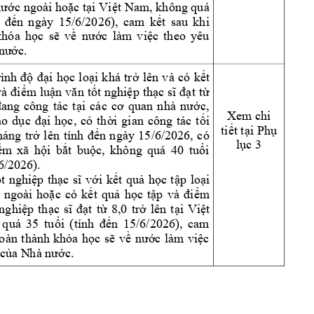
c ngoài 
ho
c t
i 
Vi
t Nam
, 
không quá 
nư
ớ
ặ
ạ
ệ
n 
ngày 
15
/6/2026)
, 
cam 
k
t
sau 
khi 
 
đế
ế
khóa 
h
c 
s
v
c 
làm 
vi
c 
theo 
yêu 
ọ
ẽ
ề
nư
ớ
ệ
c.
 nướ
i 
h
c 
lo
i 
khá 
tr
lên 
và 
có 
k
t 
rình 
đ
ộ
đạ
ọ
ạ
ở
ế
m lu
t 
nghi
p 
th
t
t
v
à 
điể
ận 
văn 
tố
ệ
ạc 
sĩ 
đạ
ừ
c
, 
đang 
công 
tác 
t
ại 
các 
cơ 
quan 
n
hà 
nướ
Xem chi 
áo 
d
i 
h
c
, 
có 
th
i 
gian 
công 
tác 
t
i 
ục 
đạ
ọ
ờ
ố
ti
t t
i Ph
ế
ạ
ụ
háng 
tr
n 
ngày 
15
/6/2026, 
có 
ở
lên 
tnh 
đế
l
c 3
ụ
m 
xã 
h
i 
b
t 
bu
c,
không 
quá 
40 
tu
i 
ể
ộ
ắ
ộ
ổ
6/202
6). 
t 
nghi
p 
th
v
i 
k
t 
qu
h
c 
t
p 
lo
i 
ố
ệ
ạc 
s
ĩ
ớ
ế
ả
ọ
ậ
ạ
 
ngoài 
ho
c 
có 
k
t 
qu
h
c 
t
p 
m 
ặ
ế
ả
ọ
ậ
và 
đi
ể
nghi
p 
th
t 
t
8,0 
tr
lên 
t
i 
Vi
t 
ệ
ạc 
sĩ 
đạ
ừ
ở
ạ
ệ
 
quá 
35 
tu
n 
15
/6/2026), 
cam 
ổi 
(tnh 
đ
ế
o
àn 
thành 
khóa 
h
c 
s
v
c 
làm 
vi
c 
ọ
ẽ
ề
nư
ớ
ệ
 c
c.
ủa N
hà nướ