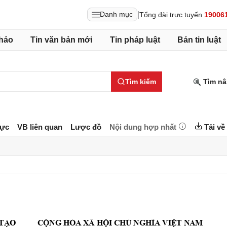
|
Danh mục
Tổng đài trực tuyến
19006
hảo
Tin văn bản mới
Tin pháp luật
Bản tin luật
Tìm kiếm
Tìm nâ
lực
VB liên quan
Lược đồ
Nội dung hợp nhất
Tải về
O 
C
NG HÒA XÃ H
I CH
T NAM 
TẠ
Ộ
Ộ
Ủ
NGHĨA VIỆ