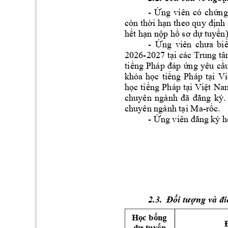
- 
n
g 
viên 
có 
ch
ng
Ứ
ứ
còn th
i
 h
nh 
ờ
ạn 
theo quy 
đị
h
t h
n n
p h
tuy
n
ế
ạ
ộ
ồ
sơ dự
ể
- 
Ứng 
viên 
chưa 
bi
2026-
202
7 
t
i các 
Trung t
ạ
ti
ng 
yêu 
c
ếng 
Pháp 
đáp 
ứ
ầ
khóa 
h
c 
ti
ng 
Pháp 
t
i 
Vi
ọ
ế
ạ
h
c 
ti
ng 
Pháp 
t
i 
Vi
t 
Nam
ọ
ế
ạ
ệ
chuyên 
n
gành 
đ
ã 
đăng 
ký.
chuyên ngành t
i Ma-
r
c.
ạ
ố
- 
Ứng viên đăn
g ký h
2
.3
.
ng và 
Đối tượ
đi
H
c b
ng 
ọ
ổ
d
 tuy
n 
ự
ể