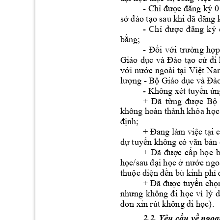
- 
Ch
ỉ
đư
ợc đăng ký 
s
ở
đào tạo sau kh
i đã đăng 
- 
Ch
ỉ
đư
ợc 
đ
ăng 
ký 
b
ng; 
ằ
- 
i 
v
ng 
h
p
Đố
ới 
trườ
ợ
Giáo 
d
o 
c
ục 
và 
Đào 
tạ
ử
đi 
v
c 
ngoài t
i 
Vi
t 
Na
ới 
nướ
ạ
ệ
ng - B
 Giáo d
lư
ợ
ộ
ục và Đà
- Không xét t
uy
n 
n
ể
ứ
c 
B
+ 
Đã 
từng 
đượ
ộ
không hoàn thành khóa h
c
ọ
nh; 
đị
c t
i 
+ Đang làm việ
ạ
d
 tuy
n
ự
ển không c
ó văn bả
c 
c
p
h
c 
+ 
Đã 
đượ
ấ
ọ
h
i h
c 
c ngo
ọc/sau đạ
ọ
ở
nư
ớ
thu
c di
ộ
ện đền 
bù kinh ph 
+ 
c tuy
n ch
Đã đượ
ể
ọ
c 
vì 
lý 
d
nhưng 
không 
đi 
h
ọ
c).
đơn xin rút k
hông đi họ
2.2. Yêu c
u v
 n
go
ầ
ề
ạ