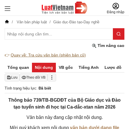
Đăng nhập
Văn bản pháp luật
Giáo dục-Đào tạo-Dạy nghề
Tìm nâng cao
👉
Quay về: Tra cứu văn bản (phiên bản cũ)
Tổng quan
Nội dung
VB gốc
Tiếng Anh
Lược đồ
Lưu
Theo dõi VB
Tình trạng hiệu lực:
Đã biết
Thông báo 739/TB-BGDĐT của Bộ Giáo dục và Đào
tạo tuyển sinh đi học tại Ca-dắc-xtan năm 2026
Văn bản này đang cập nhật nội dung.
Mời quý khách xem nội dung
văn bản dưới dạng file