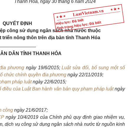
Thanh Hóa, ngày 30 tháng 6 năm 2024
Hiệu lực: Đã biết
Tình trạng hiệu lực: Đã biết
QUYẾT ĐỊNH
hiệp công sử dụng ngân sách nhà nước thuộc
 triển nông thôn trên địa bàn tỉnh Thanh Hóa
______________
ÂN DÂN TỈNH THANH HÓA
 địa phương
ngày 19/6/2015;
Luật sửa đổi, bổ sung một số
Tổ chức chính quyền địa phương
ngày 22/11/2019;
 phạm pháp luật
ngày 22/6/2015;
số điều của Luật Ban hành văn bản quy phạm pháp luật
ngày
ản công
ngày 21/6/2017;
CP
ngày 10/4/2019 của Chính phủ quy định giao nhiệm vụ,
m, dịch vụ công sử dụng ngân sách nhà nước từ nguồn kinh