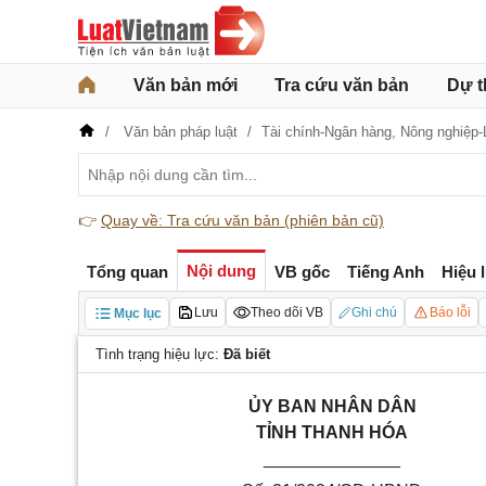
Văn bản mới
Tra cứu văn bản
Dự t
Văn bản pháp luật
Tài chính-Ngân hàng,
Nông nghiệp-
👉
Quay về: Tra cứu văn bản (phiên bản cũ)
Nội dung
Tổng quan
VB gốc
Tiếng Anh
Hiệu 
Lưu
Theo dõi VB
Ghi chú
Báo lỗi
Mục lục
Tình trạng hiệu lực:
Đã biết
ỦY BAN NHÂN DÂN
TỈNH THANH HÓA
______________