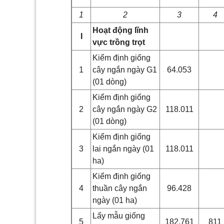
1
2
3
4
Hoạt động lĩnh
I
vực trồng trọt
Kiểm định giống
1
cây ngắn ngày G1
64.053
(01 dòng)
Kiểm định giống
2
cây ngắn ngày G2
118.011
(01 dòng)
Kiểm định giống
3
lai ngắn ngày (01
118.011
ha)
Kiểm định giống
4
thuần cây ngắn
96.428
ngày (01 ha)
Lấy mẫu giống
5
182.761
811