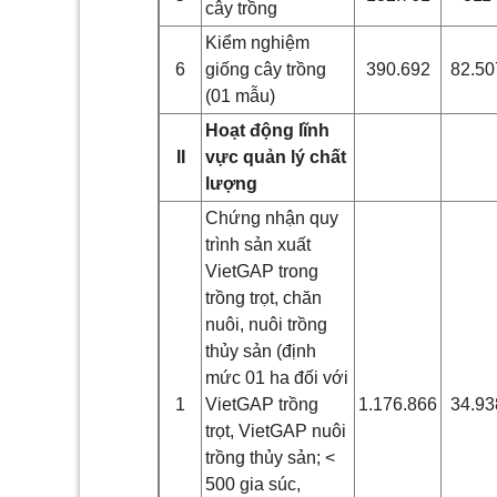
cây trồng
Kiểm nghiệm
6
giống cây trồng
390.692
82.50
(01 mẫu)
Hoạt động lĩnh
II
vực quản lý chất
lượng
Chứng nhận quy
trình sản xuất
VietGAP trong
trồng trọt, chăn
nuôi, nuôi trồng
thủy sản (định
mức 01 ha đối với
1
VietGAP trồng
1.176.866
34.93
trọt, VietGAP nuôi
trồng thủy sản; <
500 gia súc,