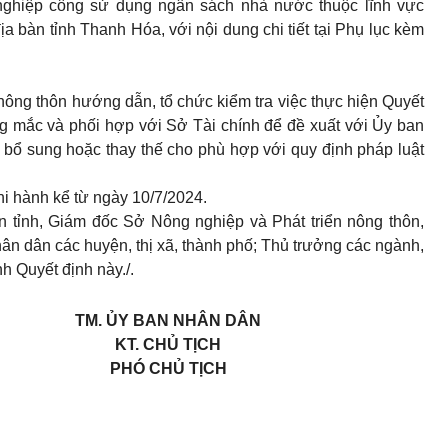
nghiệp công sử dụng ngân sách nhà nước thuộc lĩnh vực
ịa bàn tỉnh Thanh Hóa, với nội dung chi tiết tại Phụ lục kèm
nông thôn hướng dẫn, tổ chức kiểm tra việc thực hiện Quyết
g mắc và phối hợp với Sở Tài chính để đề xuất với Ủy ban
, bổ sung hoặc thay thế cho phù hợp với quy định pháp luật
hi hành kể từ ngày 10/7/2024.
tỉnh, Giám đốc Sở Nông nghiệp và Phát triển nông thôn,
ân dân các huyện, thị xã, thành phố; Thủ trưởng các ngành,
nh Quyết định này./.
TM. ỦY BAN NHÂN DÂN
KT. CHỦ TỊCH
PHÓ CHỦ TỊCH