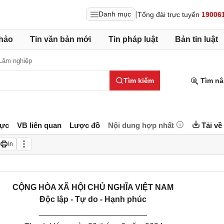
|
Danh mục
Tổng đài trực tuyến
19006
hảo
Tin văn bản mới
Tin pháp luật
Bản tin luật
Lâm nghiệp
Tìm kiếm
Tìm nâ
lực
VB liên quan
Lược đồ
Nội dung hợp nhất
Tải về
In
CỘNG HÒA XÃ HỘI CHỦ NGHĨA VIỆT NAM
Độc lập - Tự do - Hạnh phúc
________________________