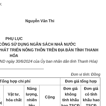
;
Nguyễn Văn Thi
PHỤ LỤC
P CÔNG SỬ DỤNG NGÂN SÁCH NHÀ NƯỚC
PHÁT TRIỂN NÔNG THÔN TRÊN ĐỊA BÀN TỈNH THANH
HÓA
ND ngày 30/6/2024 của Ủy ban nhân dân tỉnh Thanh Hóa)
_____________________
Đơn vị tính: Đồng
Tổng hợp chi phí
Đơn giá tổng hợp
Năng
Đơn giá
Đơn giá
Vật tư,
lượng,
không
có tính
,
Cộng
hóa chất
nhiên
tính khấu
khấu hao
bị
liệu
hao TSCĐ
TSCĐ