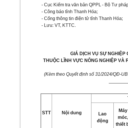
- Cục Kiểm tra văn bản QPPL - Bộ Tư pháp
- Công báo tỉnh Thanh Hóa;
- Cổng thông tin điện tử tỉnh Thanh Hóa;
- Lưu: VT, KTTC.
GIÁ DỊCH VỤ SỰ NGHIỆ
THUỘC LĨNH VỰC NÔNG NGHIỆP VÀ 
(Kèm theo Quyết định số 31/2024/QĐ-UB
_______
Máy
STT
Nội dung
Lao
móc
động
thiết 