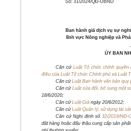
Số: 31/2024/QĐ-UBND
Ban hành giá dịch vụ sự ng
lĩnh vực Nông nghiệp và Phát
ỦY BAN NH
Căn cứ
Luật Tổ chức chính quyền
điều của Luật Tổ chức Chính phủ và Luật 
Căn cứ
Luật Ban hành văn bản quy
Căn cứ
Luật sửa đổi, bổ sung một 
18/6/2020;
Căn cứ
Luật Giá
ngày 20/6/2012;
Căn cứ
Luật Quản lý, sử dụng tài s
Căn cứ Nghị định số
32/2019/NĐ-
đặt hàng hoặc đấu thầu cung cấp sản phẩ
phí thường xuyên;