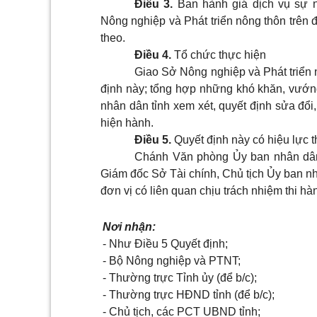
Điều 3.
Ban hành giá dịch vụ sự 
Nông nghiệp và Phát triển nông thôn trên đ
theo.
Điều 4.
Tổ chức thực hiện
Giao Sở Nông nghiệp và Phát triển 
định này; tổng hợp những khó khăn, vướn
nhân dân tỉnh xem xét, quyết định sửa đổi
hiện hành.
Điều 5.
Quyết định này có hiệu lực t
Chánh Văn phòng Ủy ban nhân dân 
Giám đốc Sở Tài chính, Chủ tịch Ủy ban nh
đơn vị có liên quan chịu trách nhiệm thi hà
Nơi nhận:
- Như Điều 5 Quyết định;
- Bộ Nông nghiệp và PTNT;
- Thường trực Tỉnh ủy (để b/c);
- Thường trực HĐND tỉnh (để b/c);
- Chủ tịch, các PCT UBND tỉnh;