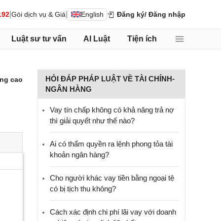
|
|
192
Gói dịch vụ & Giá
English
Đăng ký
/ Đăng nhập
Luật sư tư vấn
AI Luật
Tiện ích
HỎI ĐÁP PHÁP LUẬT VỀ TÀI CHÍNH-
ng cao
NGÂN HÀNG
Vay tín chấp không có khả năng trả nợ
thì giải quyết như thế nào?
Ai có thẩm quyền ra lệnh phong tỏa tài
khoản ngân hàng?
Cho người khác vay tiền bằng ngoại tệ
có bị tịch thu không?
Cách xác định chi phí lãi vay với doanh