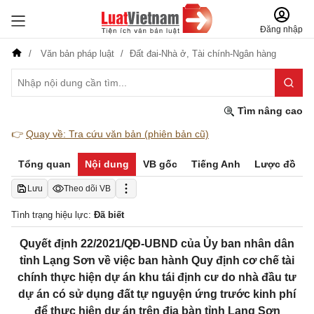
Đăng nhập
Văn bản pháp luật
Đất đai-Nhà ở,
Tài chính-Ngân hàng
Tìm nâng cao
👉
Quay về: Tra cứu văn bản (phiên bản cũ)
Tổng quan
Nội dung
VB gốc
Tiếng Anh
Lược đồ
Lưu
Theo dõi VB
Tình trạng hiệu lực:
Đã biết
Quyết định 22/2021/QĐ-UBND của Ủy ban nhân dân
tỉnh Lạng Sơn về việc ban hành Quy định cơ chế tài
chính thực hiện dự án khu tái định cư do nhà đầu tư
dự án có sử dụng đất tự nguyện ứng trước kinh phí
để thực hiện dự án trên địa bàn tỉnh Lạng Sơn