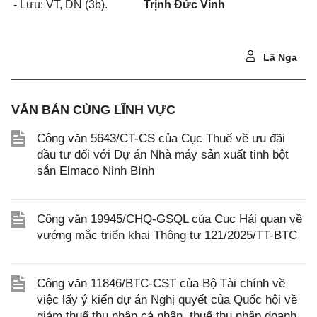
- Lưu: VT, DN (3b).
Trịnh Đức Vinh
Lã Nga
VĂN BẢN CÙNG LĨNH VỰC
Công văn 5643/CT-CS của Cục Thuế về ưu đãi
đầu tư đối với Dự án Nhà máy sản xuất tinh bột
sắn Elmaco Ninh Bình
Công văn 19945/CHQ-GSQL của Cục Hải quan về
vướng mắc triển khai Thông tư 121/2025/TT-BTC
Công văn 11846/BTC-CST của Bộ Tài chính về
việc lấy ý kiến dự án Nghị quyết của Quốc hội về
giảm thuế thu nhập cá nhân, thuế thu nhập doanh