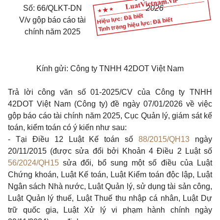
Số: 66/QLKT-DN
2026
Hiệu lực: Đã biết
Tình trạng hiệu lực: Đã biết
V/v gộp báo cáo tài
chính năm 2025
Kính gửi: Công ty TNHH 42DOT Việt Nam
Trả lời công văn số 01-2025/CV của Công ty TNHH
42DOT Việt Nam (Công ty) đề ngày 07/01/2026 về việc
gộp báo cáo tài chính năm 2025, Cục Quản lý, giám sát kế
toán, kiểm toán có ý kiến như sau:
- Tại Điều 12 Luật
Kế
toán số
88/2015/QH13
ngày
20/11/2015 (được sửa đổi bởi Khoản 4 Điều 2 Luật số
56/2024/QH15
sửa đổi, bổ sung một số điều của Luật
Chứng khoán, Luật
Kế
toán, Luật Kiểm toán độc lập, Luật
Ngân sách Nhà nước, Luật Quản lý, sử dụng tài sản công,
Luật Quản lý thuế, Luật Thuế thu nhập cá nhân, Luật Dự
trữ quốc gia, Luật Xử lý vi phạm hành chính ngày