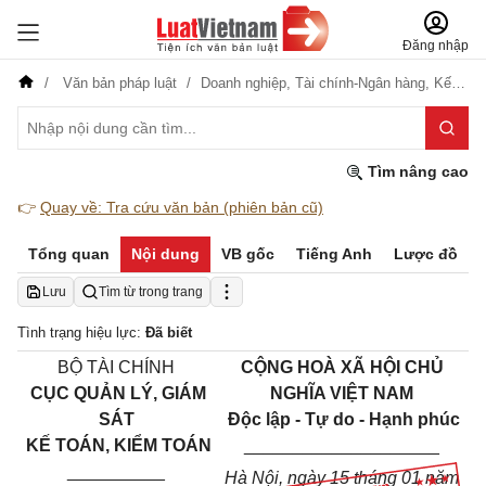
Đăng nhập
Văn bản pháp luật
Doanh nghiệp,
Tài chính-Ngân hàng,
Kế toán-Kiểm toán
Tìm nâng cao
👉
Quay về: Tra cứu văn bản (phiên bản cũ)
Tổng quan
Nội dung
VB gốc
Tiếng Anh
Lược đồ
Lưu
Tìm từ trong trang
Tình trạng hiệu lực:
Đã biết
BỘ TÀI CHÍNH
CỘNG HOÀ XÃ HỘI CHỦ
CỤC QUẢN LÝ, GIÁM
NGHĨA VIỆT NAM
SÁT
Độc lập - Tự do - Hạnh phúc
KẾ TOÁN, KIỂM TOÁN
____________________
__________
Hà Nội, ngày 15 tháng 01 năm