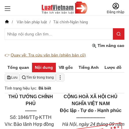
Đăng nhập
Văn bản pháp luật
Tài chính-Ngân hàng
Tìm nâng cao
👉
Quay về: Tra cứu văn bản (phiên bản cũ)
Tổng quan
Nội dung
VB gốc
Tiếng Anh
Lược đồ
Lưu
Tìm từ trong trang
Tình trạng hiệu lực:
Đã biết
THỦ TƯỚNG CHÍNH
CỘNG HOÀ XÃ HỘI CHỦ
PHỦ
NGHĨA VIỆT NAM
--------
Độc lập - Tự do - Hạnh phúc
Số: 1846/TTg-KTTH
--------------------
V/v: Bảo lãnh Hợp đồng
Hà Nội, ngày 24 tháng 09 năm