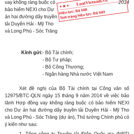
vay không ràng buộc có
2014
bảo hiểm NEXI cho Dự
Hiệu lực: Đã biết
Tình trạng hiệu lực: Đã biết
án hai đường dây truyền
tải Duyên Hải - Mỹ Tho
và Long Phú - Sóc Trăng
Kính gửi:
- Bộ Tài chính;
- Bộ Tư pháp;
- Bộ Công Thương;
- Ngân hàng Nhà nước Việt Nam
Xét đề nghị của Bộ Tài chính tại Công văn số
12975/BTC-QLN ngày 15 tháng 9 năm 2014 về việc bảo
lãnh Hợp đồng vay không ràng buộc có bảo hiểm NEXI
cho Dự án hai đường dây truyền tải Duyên Hải - Mỹ Tho
và Long Phú - Sóc Trăng (dự án), Thủ tướng Chính phủ có
ý kiến như sau:
1. Tổng công ty Truyền tải Điện Quốc gia (NPT)