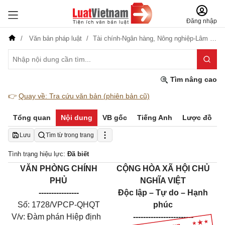
Đăng nhập
Văn bản pháp luật
Tài chính-Ngân hàng,
Nông nghiệp-Lâm nghiệp
Tìm nâng cao
👉
Quay về: Tra cứu văn bản (phiên bản cũ)
Tổng quan
Nội dung
VB gốc
Tiếng Anh
Lược đồ
Lưu
Tìm từ trong trang
Tình trạng hiệu lực:
Đã biết
VĂN PHÒNG CHÍNH
CỘNG HÒA XÃ HỘI CHỦ
PHỦ
NGHĨA VIỆT
----------------
Độc lập – Tự do – Hạnh
Số: 1728/VPCP-QHQT
phúc
V/v: Đàm phán Hiệp định
------------------------