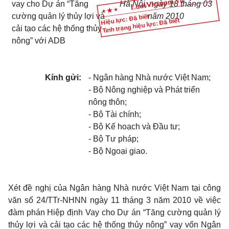
vay cho Dự án “Tăng
Hà Nội, ngày 18 tháng 03
cường quản lý thủy lợi và
năm 2010
Hiệu lực: Đã biết
Tình trạng hiệu lực: Đã biết
cải tạo các hệ thống thủy
nông” với ADB
Kính gửi:
- Ngân hàng Nhà nước Việt Nam;
- Bộ Nông nghiệp và Phát triển
nông thôn;
- Bộ Tài chính;
- Bộ Kế hoạch và Đầu tư;
- Bộ Tư pháp;
- Bộ Ngoại giao.
Xét đề nghị của Ngân hàng Nhà nước Việt Nam tại công
văn số 24/TTr-NHNN ngày 11 tháng 3 năm 2010 về việc
đàm phán Hiệp định Vay cho Dự án “Tăng cường quản lý
thủy lợi và cải tạo các hệ thống thủy nông” vay vốn Ngân