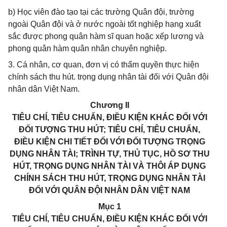
b) Học viên đào tạo tại các trường Quân đội, trường
ngoài Quân đội và ở nước ngoài tốt nghiệp hạng xuất
sắc được phong quân hàm sĩ quan hoặc xếp lương và
phong quân hàm quân nhân chuyên nghiệp.
3. Cá nhân, cơ quan, đơn vị có thẩm quyền thực hiện
chính sách thu hút. trọng dụng nhân tài đối với Quân đội
nhân dân Việt Nam.
Chương II
TIÊU CHÍ, TIÊU CHUẨN, ĐIỀU KIỆN KHÁC ĐỐI VỚI
ĐỐI TƯỢNG THU HÚT; TIÊU CHÍ, TIÊU CHUẨN,
ĐIỀU KIỆN CHI TIẾT ĐỐI VỚI ĐỐI TƯỢNG TRỌNG
DỤNG NHÂN TÀI; TRÌNH TỰ, THỦ TỤC, HỒ SƠ THU
HÚT, TRỌNG DỤNG NHÂN TÀI VÀ THÔI ÁP DỤNG
CHÍNH SÁCH THU HÚT, TRỌNG DỤNG NHÂN TÀI
ĐỐI VỚI QUÂN ĐỘI NHÂN DÂN VIỆT NAM
Mục 1
TIÊU CHÍ, TIÊU CHUẨN, ĐIỀU KIỆN KHÁC ĐỐI VỚI