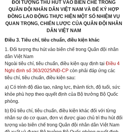
ĐỐI TƯỢNG THU HÚT VÀO BIÊN CHẾ TRONG
QUÂN ĐỘI NHÂN DÂN VIỆT NAM VÀ ĐỂ KÝ HỢP
ĐỒNG LAO ĐỘNG THỰC HIỆN MỘT SỐ NHIỆM VỤ
QUAN TRỌNG, CHIẾN LƯỢC CỦA QUÂN ĐỘI NHÂN
DÂN VIỆT NAM
Điều 3. Tiêu chí, tiêu chuẩn, điều kiện khác
1. Đối tượng thu hút vào biên chế trong Quân đội nhân
dân Việt Nam
Ngoài tiêu chí, tiêu chuẩn, điều kiện quy định tại
Điều 4
Nghị định số 363/2025/NĐ-CP
còn phải đáp ứng các
tiêu chí, tiêu chuẩn, điều kiện sau:
a) Có trình độ đào tạo, năng lực, thành tích, độ tuổi, sức
khỏe phù hợp theo quyết định của Bộ trưởng Bộ Quốc
phòng.
b) Đủ tiêu chí, tiêu chuẩn, điều kiện khác đối với từng
nhân sự do cơ quan, đơn vị được giao chủ trì thu hút đối
tượng vào biên chế trong Quân đội nhân dân Việt Nam
đề xuất và được Bộ trưởng Bộ Quốc phòng quyết định.