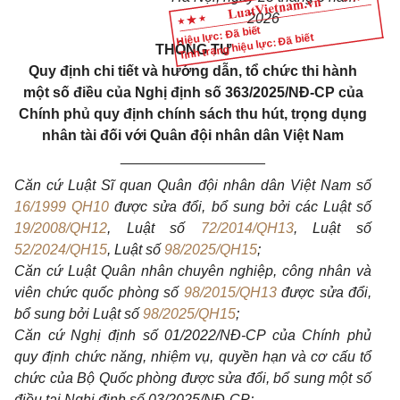
2026
Hiệu lực: Đã biết
Tình trạng hiệu lực: Đã biết
THÔNG TƯ
Quy định chi tiết và hướng dẫn, tổ chức thi hành
một số điều của Nghị định số 363/2025/NĐ-CP của
Chính phủ quy định chính sách thu hút, trọng dụng
nhân tài đối với Quân đội nhân dân Việt Nam
__________________
Căn cứ Luật Sĩ quan Quân đội nhân dân Việt Nam số
16/1999 QH10
được sửa đổi, bổ sung bởi các Luật số
19/2008/QH12
, Luật số
72/2014/QH13
, Luật số
52/2024/QH15
, Luật số
98/2025/QH15
;
Căn cứ Luật Quân nhân chuyên nghiệp, công nhân và
viên chức quốc phòng số
98/2015/QH13
được sửa đổi,
bổ sung bởi Luật số
98/2025/QH15
;
Căn cứ Nghị định số 01/2022/NĐ-CP của Chính phủ
quy định chức năng, nhiệm vụ, quyền hạn và cơ cấu tổ
chức của Bộ Quốc phòng được sửa đổi, bổ sung một số
điều tại Nghị định số 03/2025/NĐ-CP;