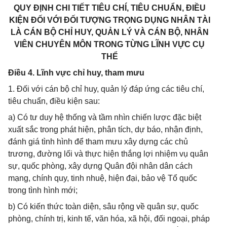
QUY ĐỊNH CHI TIẾT TIÊU CHÍ, TIÊU CHUẨN, ĐIỀU
KIỆN ĐỐI VỚI ĐỐI TƯỢNG TRỌNG DỤNG NHÂN TÀI
LÀ CÁN BỘ CHỈ HUY, QUẢN LÝ VÀ CÁN BỘ, NHÂN
VIÊN CHUYÊN MÔN TRONG TỪNG LĨNH VỰC CỤ
THỂ
Điều 4. Lĩnh vực chỉ huy, tham mưu
1. Đối với cán bộ chỉ huy, quản lý đáp ứng các tiêu chí,
tiêu chuẩn, điều kiện sau:
a) Có tư duy hệ thống và tầm nhìn chiến lược đặc biệt
xuất sắc trong phát hiện, phân tích, dự báo, nhận định,
đánh giá tình hình để tham mưu xây dựng các chủ
trương, đường lối và thực hiện thắng lợi nhiệm vụ quân
sự, quốc phòng, xây dựng Quân đội nhân dân cách
mạng, chính quy, tinh nhuệ, hiện đại, bảo vệ Tổ quốc
trong tình hình mới;
b) Có kiến thức toàn diện, sâu rộng về quân sự, quốc
phòng, chính trị, kinh tế, văn hóa, xã hội, đối ngoại, pháp