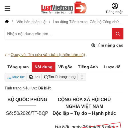
Đăng nhập
Văn bản pháp luật
Lao động-Tiền lương,
Cán bộ-Công chức-Viên chức,
Tìm nâng cao
👉
Quay về: Tra cứu văn bản (phiên bản cũ)
Tổng quan
Nội dung
VB gốc
Tiếng Anh
Lược đồ
Lưu
Tìm từ trong trang
Mục lục
Tình trạng hiệu lực:
Đã biết
BỘ QUỐC PHÒNG
CỘNG HÒA XÃ HỘI CHỦ
_______
NGHĨA VIỆT NAM
Số: 50/2026/TT-BQP
Độc lập – Tự do – Hạnh phúc
_________________
Hà Nội, ngày 25 tháng 5 năm