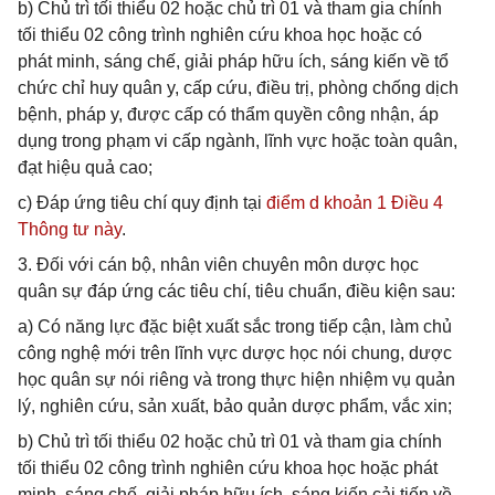
b) Chủ trì tối thiểu 02 hoặc chủ trì 01 và tham gia chính
tối thiểu 02 công trình nghiên cứu khoa học hoặc có
phát minh, sáng chế, giải pháp hữu ích, sáng kiến về tổ
chức chỉ huy quân y, cấp cứu, điều trị, phòng chống dịch
bệnh, pháp y, được cấp có thẩm quyền công nhận, áp
dụng trong phạm vi cấp ngành, lĩnh vực hoặc toàn quân,
đạt hiệu quả cao;
c) Đáp ứng tiêu chí quy định tại
điểm d khoản 1 Điều 4
Thông tư này
.
3. Đối với cán bộ, nhân viên chuyên môn dược học
quân sự đáp ứng các tiêu chí, tiêu chuẩn, điều kiện sau:
a) Có năng lực đặc biệt xuất sắc trong tiếp cận, làm chủ
công nghệ mới trên lĩnh vực dược học nói chung, dược
học quân sự nói riêng và trong thực hiện nhiệm vụ quản
lý, nghiên cứu, sản xuất, bảo quản dược phẩm, vắc xin;
b) Chủ trì tối thiểu 02 hoặc chủ trì 01 và tham gia chính
tối thiểu 02 công trình nghiên cứu khoa học hoặc phát
minh, sáng chế, giải pháp hữu ích, sáng kiến cải tiến về