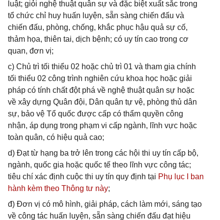
luật; giỏi nghệ thuật quân sự và đặc biệt xuất sắc trong
tổ chức chỉ huy huấn luyện, sẵn sàng chiến đấu và
chiến đấu, phòng, chống, khắc phục hậu quả sự cố,
thảm họa, thiên tai, dịch bệnh; có uy tín cao trong cơ
quan, đơn vị;
c) Chủ trì tối thiểu 02 hoặc chủ trì 01 và tham gia chính
tối thiểu 02 công trình nghiên cứu khoa học hoặc giải
pháp có tính chất đột phá về nghệ thuật quân sự hoặc
về xây dựng Quân đội, Dân quân tự vệ, phòng thủ dân
sự, bảo vệ Tổ quốc được cấp có thẩm quyền công
nhận, áp dụng trong phạm vi cấp ngành, lĩnh vực hoặc
toàn quân, có hiệu quả cao;
d) Đạt từ hạng ba trở lên trong các hội thi uy tín cấp bộ,
ngành, quốc gia hoặc quốc tế theo lĩnh vực công tác;
tiêu chí xác định cuộc thi uy tín quy định tại
Phụ lục I ban
hành kèm theo Thông tư này
;
đ) Đơn vị có mô hình, giải pháp, cách làm mới, sáng tạo
về công tác huấn luyện, sẵn sàng chiến đấu đạt hiệu