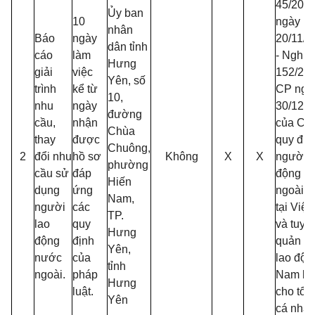
45/201
Ủy ban
10
ngày
nhân
Báo
ngày
20/11/2
dân tỉnh
cáo
làm
- Nghị 
Hưng
giải
việc
152/20
Yên, số
trình
kể từ
CP ngà
10,
nhu
ngày
30/12/2
đường
cầu,
nhận
của Chí
Chùa
thay
được
quy địn
Chuông,
2
đổi nhu
hồ sơ
Không
X
X
người l
phường
cầu sử
đáp
động n
Hiến
dụng
ứng
ngoài l
Nam,
người
các
tại Việ
TP.
lao
quy
và tuyể
Hưng
động
định
quản lý
Yên,
nước
của
lao độn
tỉnh
ngoài.
pháp
Nam là
Hưng
luật.
cho tổ 
Yên
cá nhâ