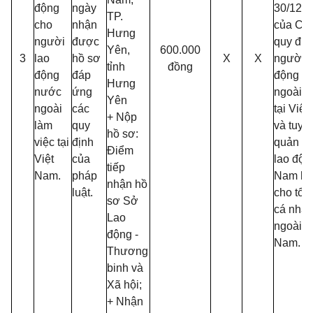
động
ngày
30/12/2
TP.
cho
nhận
của Chí
Hưng
người
được
quy địn
Yên,
600.000
3
lao
hồ sơ
X
X
người l
tỉnh
đồng
động
đáp
động n
Hưng
nước
ứng
ngoài l
Yên
ngoài
các
tại Việ
+ Nộp
làm
quy
và tuyể
hồ sơ:
việc tại
định
quản lý
Điểm
Việt
của
lao độn
tiếp
Nam.
pháp
Nam là
nhận hồ
luật.
cho tổ 
sơ Sở
cá nhâ
Lao
ngoài tạ
động -
Nam.
Thương
binh và
Xã hội;
+ Nhận