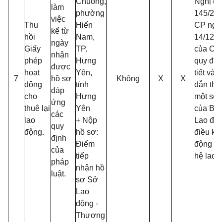
Chuông,
Nghị đị
làm
phường
145/20
việc
Thu
Hiến
CP ngà
kể từ
hồi
Nam,
14/12/2
ngày
Giấy
TP.
của Chí
nhận
phép
Hưng
quy địn
được
hoạt
Yên,
tiết và
7
hồ sơ
Không
X
X
động
tỉnh
dẫn thi
đáp
cho
Hưng
một số 
ứng
thuê lại
Yên
của Bộ 
các
lao
+ Nộp
Lao độn
quy
động.
hồ sơ:
điều kiệ
định
Điểm
động v
của
tiếp
hệ lao 
pháp
nhận hồ
luật.
sơ Sở
Lao
động -
Thương