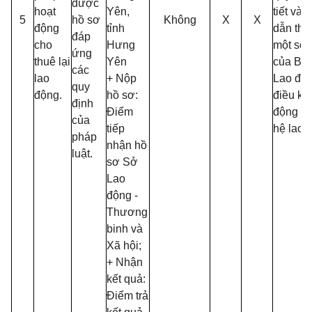
được
hoạt
Yên,
tiết và
5
hồ sơ
Không
X
X
động
tỉnh
dẫn thi
đáp
cho
Hưng
một số 
ứng
thuê lại
Yên
của Bộ 
các
lao
+ Nộp
Lao độn
quy
động.
hồ sơ:
điều kiệ
định
Điểm
động v
của
tiếp
hệ lao 
pháp
nhận hồ
luật.
sơ Sở
Lao
động -
Thương
binh và
Xã hội;
+ Nhận
kết quả:
Điểm trả