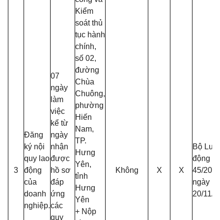
Kiểm
soát thủ
tục hành
chính,
số 02,
đường
07
Chùa
ngày
Chuông,
làm
phường
việc
Hiến
kể từ
Nam,
Đăng
ngày
TP.
ký nội
nhận
Bộ Luật
Hưng
quy lao
được
động s
Yên,
3
động
hồ sơ
Không
X
X
45/201
tỉnh
của
đáp
ngày
Hưng
doanh
ứng
20/11/2
Yên
nghiệp.
các
+ Nộp
quy