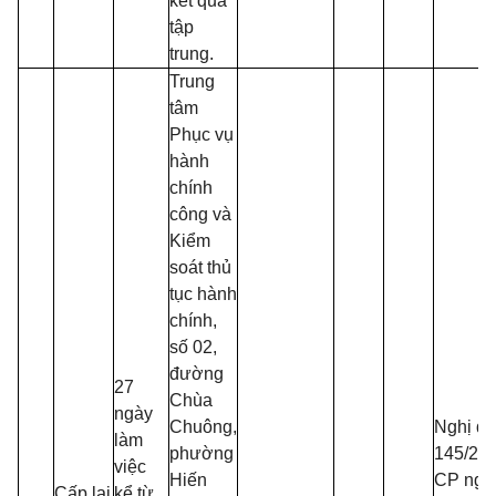
kết quả
tập
trung.
Trung
tâm
Phục vụ
hành
chính
công và
Kiểm
soát thủ
tục hành
chính,
số 02,
đường
27
Chùa
ngày
Chuông,
Nghị đị
làm
phường
145/20
việc
Hiến
CP ngà
Cấp lại
kể từ