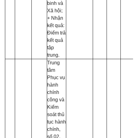
binh và
Xã hội;
+ Nhận
kết quả:
Điểm trả
kết quả
tập
trung.
Trung
tâm
Phục vụ
hành
chính
công và
Kiểm
soát thủ
tục hành
chính,
số 02,