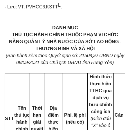
L
- Lưu: VT, PVHCC&KSTT
.
DANH MỤC
THỦ TỤC HÀNH CHÍNH THUỘC PHẠM VI CHỨC
NĂNG QUẢN LÝ NHÀ NƯỚC CỦA SỞ LAO ĐỘNG -
THƯƠNG BINH VÀ XÃ HỘI
(Ban hành kèm theo Quyết định số: 2150/QĐ-UBND ngày
09/09/2021 của Chủ tịch UBND tỉnh Hưng Yên)
Hình thức
thực hiện
TTHC qua
dịch vụ
bưu chính
Tên
Thời
Địa
công ích
thủ tục
hạn
điểm
Phí, lệ phí
Căn c
STT
(Điền dấu
hành
giải
thực
(nếu có)
l
"X" vào ô
chính
quyết
hiện