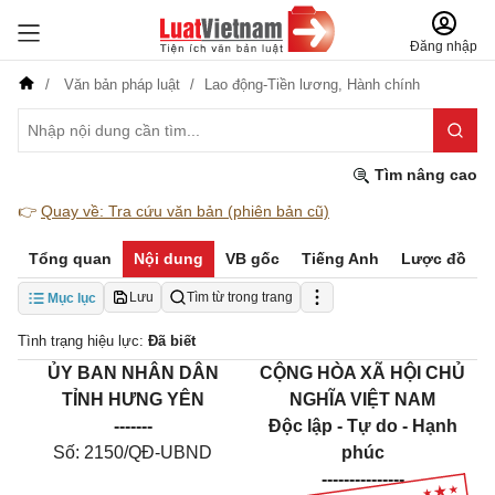
Đăng nhập
Văn bản pháp luật
Lao động-Tiền lương,
Hành chính
Tìm nâng cao
👉
Quay về: Tra cứu văn bản (phiên bản cũ)
Tổng quan
Nội dung
VB gốc
Tiếng Anh
Lược đồ
Lưu
Tìm từ trong trang
Mục lục
Tình trạng hiệu lực:
Đã biết
ỦY BAN NHÂN DÂN
CỘNG HÒA XÃ HỘI CHỦ
TỈNH HƯNG YÊN
NGHĨA VIỆT NAM
-------
Độc lập - Tự do - Hạnh
Số: 2150/QĐ-UBND
phúc
---------------