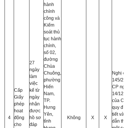
hành
chính
công và
Kiểm
soát thủ
tục hành
chính,
số 02,
đường
27
Chùa
ngày
Chuông,
Nghị đị
làm
phường
145/20
việc
Hiến
CP ngà
Cấp
kể từ
Nam,
14/12/2
Giấy
ngày
TP.
của Chí
phép
nhận
Hưng
quy địn
hoạt
được
Yên,
tiết và
4
động
hồ sơ
Không
X
X
tỉnh
dẫn thi
cho
đáp
Hưng
một số 