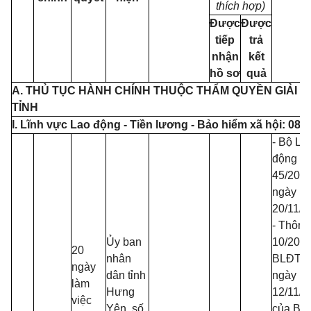
thích hợp)
Được
Được
tiếp
trả
nhận
kết
hồ sơ
quả
A. THỦ TỤC HÀNH CHÍNH THUỘC THẨM QUYỀN GIẢI 
TỈNH
I. Lĩnh vực Lao động - Tiền lương - Bảo hiểm xã hội: 08
- Bộ Lu
động s
45/201
ngày
20/11/2
- Thông
Ủy ban
10/2020
20
nhân
BLĐTB
ngày
dân tỉnh
ngày
làm
Hưng
12/11/2
việc
Yên, số
của Bộ