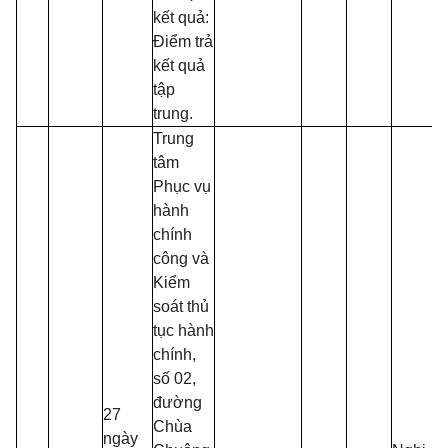
kết quả:
Điểm trả
kết quả
tập
trung.
Trung
tâm
Phục vụ
hành
chính
công và
Kiểm
soát thủ
tục hành
chính,
số 02,
đường
27
Chùa
ngày