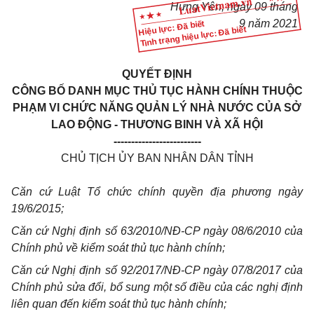
Hưng Yên, ngày 09 tháng
9 năm 2021
Hiệu lực: Đã biết
Tình trạng hiệu lực: Đã biết
QUYẾT ĐỊNH
CÔNG BỐ DANH MỤC THỦ TỤC HÀNH CHÍNH THUỘC
PHẠM VI CHỨC NĂNG QUẢN LÝ NHÀ NƯỚC CỦA SỞ
LAO ĐỘNG - THƯƠNG BINH VÀ XÃ HỘI
-------------------------
CHỦ TỊCH ỦY BAN NHÂN DÂN TỈNH
Căn cứ Luật Tổ chức chính quyền địa phương ngày
19/6/2015;
Căn cứ Nghị định số 63/2010/NĐ-CP ngày 08/6/2010 của
Chính phủ về kiểm soát thủ tục hành chính;
Căn cứ Nghị định số 92/2017/NĐ-CP ngày 07/8/2017 của
Chính phủ sửa đổi, bổ sung một số điều của các nghị định
liên quan đến kiểm soát thủ tục hành chính;