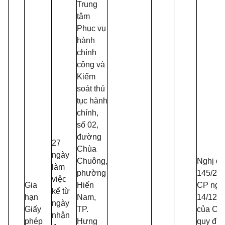
Trung
tâm
Phục vụ
hành
chính
công và
Kiểm
soát thủ
tục hành
chính,
số 02,
đường
27
Chùa
ngày
Chuông,
Nghị đị
làm
phường
145/20
việc
Gia
Hiến
CP ngà
kể từ
hạn
Nam,
14/12/2
ngày
Giấy
TP.
của Chí
nhận
phép
Hưng
quy địn