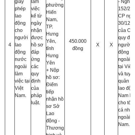
giấy
làm
- Nghị 
phường
phép
việc
152/20
Hiến
lao
kể từ
CP ngà
Nam,
động
ngày
30/12/2
TP.
cho
nhận
của Chí
Hưng
người
được
quy địn
Yên,
450.000
4
lao
hồ sơ
X
X
người l
tỉnh
đồng
động
đáp
động n
Hưng
nước
ứng
ngoài l
Yên
ngoài
các
tại Việ
+ Nộp
làm
quy
và tuyể
hồ sơ:
việc tại
định
quản lý
Điểm
Việt
của
lao độn
tiếp
Nam.
pháp
Nam là
nhận hồ
luật.
cho tổ 
sơ Sở
cá nhâ
Lao
ngoài tạ
động -
Nam.
Thương