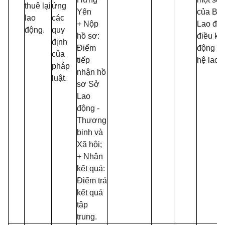
thuê lại
ứng
Yên
của Bộ 
lao
các
+ Nộp
Lao độn
động.
quy
hồ sơ:
điều kiệ
định
Điểm
động v
của
tiếp
hệ lao 
pháp
nhận hồ
luật.
sơ Sở
Lao
động -
Thương
binh và
Xã hội;
+ Nhận
kết quả:
Điểm trả
kết quả
tập
trung.