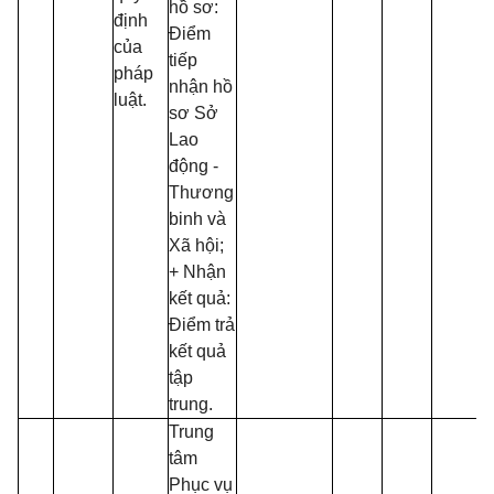
hồ sơ:
định
Điểm
của
tiếp
pháp
nhận hồ
luật.
sơ Sở
Lao
động -
Thương
binh và
Xã hội;
+ Nhận
kết quả:
Điểm trả
kết quả
tập
trung.
Trung
tâm
Phục vụ