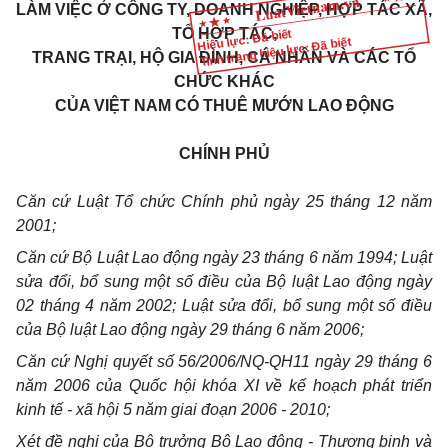
LÀM VIỆC Ở CÔNG TY, DOANH NGHIỆP, HỢP TÁC XÃ,
TỔ HỢP TÁC,
Hiệu lực: Đã biết
Tình trạng hiệu lực: Đã biết
TRANG TRẠI, HỘ GIA ĐÌNH, CÁ NHÂN VÀ CÁC TỔ
CHỨC KHÁC
CỦA VIỆT NAM CÓ THUÊ MƯỚN LAO ĐỘNG
CHÍNH PHỦ
Căn cứ Luật Tổ chức Chính phủ ngày 25 tháng 12 năm
2001;
Căn cứ Bộ Luật Lao động ngày 23 tháng 6 năm 1994; Luật
sửa đổi, bổ sung một số điều của Bộ luật Lao động ngày
02 tháng 4 năm 2002; Luật sửa đổi, bổ sung một số điều
của Bộ luật Lao động ngày 29 tháng 6 năm 2006;
Căn cứ Nghị quyết số 56/2006/NQ-QH11 ngày 29 tháng 6
năm 2006 của Quốc hội khóa XI về kế hoạch phát triển
kinh tế - xã hội 5 năm giai đoạn 2006 - 2010;
Xét đề nghị của Bộ trưởng Bộ Lao động - Thương binh và