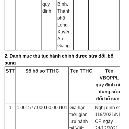
quy
Bình,
định
Thành
phố
Long
Xuyên,
An
Giang
2. Danh mục thủ tục hành chính được sửa đổi, bổ
sung
STT
Số hồ sơ TTHC
Tên TTHC
Tên
VBQPPL
quy định nội
dung sửa
đổi bổ sung
1
1.001577.000.00.00.H01
Gia hạn
Nghị định số
Đ
thời gian
119/2021/NĐ-
lưu hành
CP ngày
tại Việt
24/12/2021