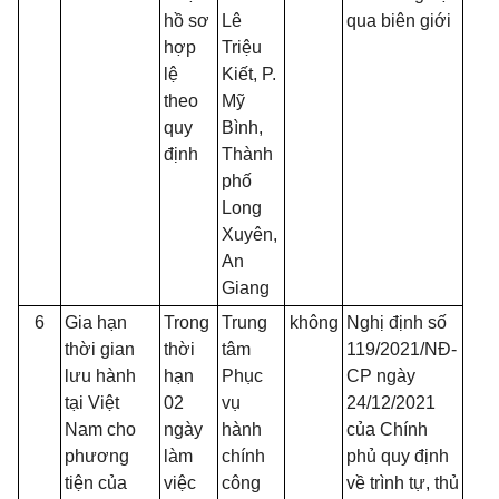
hồ sơ
Lê
qua biên giới
hợp
Triệu
lệ
Kiết, P.
theo
Mỹ
quy
Bình,
định
Thành
phố
Long
Xuyên,
An
Giang
6
Gia hạn
Trong
Trung
không
Nghị định số
thời gian
thời
tâm
119/2021/NĐ-
lưu hành
hạn
Phục
CP ngày
tại Việt
02
vụ
24/12/2021
Nam cho
ngày
hành
của Chính
phương
làm
chính
phủ quy định
tiện của
việc
công
về trình tự, thủ