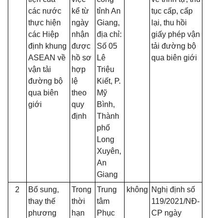
các nước
kể từ
tỉnh An
tục cấp, cấp
thực hiện
ngày
Giang,
lại, thu hồi
các Hiệp
nhận
địa chỉ:
giấy phép vận
định khung
được
Số 05
tải đường bộ
ASEAN về
hồ sơ
Lê
qua biên giới
vận tải
hợp
Triệu
đường bộ
lệ
Kiết, P.
qua biên
theo
Mỹ
giới
quy
Bình,
định
Thành
phố
Long
Xuyên,
An
Giang
2
Bổ sung,
Trong
Trung
không
Nghị định số
thay thế
thời
tâm
119/2021/NĐ-
phương
hạn
Phục
CP ngày