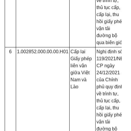
về trình tự,
thủ tục cấp,
cấp lại, thu
hồi giấy phép
vận tải
đường bộ
qua biên giới
6
1.002852.000.00.00.H01
Cấp lại
Nghị định số
Đ
Giấy phép
119/2021/NĐ-
liên vận
CP ngày
giữa Việt
24/12/2021
Nam và
của Chính
Lào
phủ quy định
về trình tự,
thủ tục cấp,
cấp lại, thu
hồi giấy phép
vận tải
đường bộ