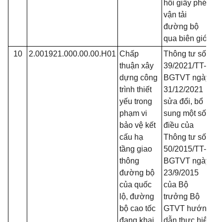
hồi giấy phép
vận tải
đường bộ
qua biên giới
10
2.001921.000.00.00.H01
Chấp
Thông tư số
Đ
thuận xây
39/2021/TT-
dựng công
BGTVT ngày
trình thiết
31/12/2021
yếu trong
sửa đổi, bổ
phạm vi
sung một số
bảo vệ kết
điều của
cấu hạ
Thông tư số
tầng giao
50/2015/TT-
thông
BGTVT ngày
đường bộ
23/9/2015
của quốc
của Bộ
lộ, đường
trưởng Bộ
bộ cao tốc
GTVT hướng
đang khai
dẫn thực hiện