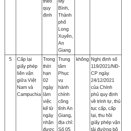
theo
Mỹ
quy
Bình,
định
Thành
phố
Long
Xuyên,
An
Giang
5
Cấp lại
Trong
Trung
không
Nghị định số
giấy phép
thời
tâm
119/2021/NĐ-
liên vận
hạn
Phục
CP ngày
giữa Việt
02
vụ
24/12/2021
Nam và
ngày
hành
của Chính
Campuchia
làm
chính
phủ quy định
việc
công
về trình tự, thủ
kể từ
tỉnh An
tục cấp, cấp
ngày
Giang,
lại, thu hồi
nhận
địa chỉ:
giấy phép vận
được
Số 05
tải đường bộ