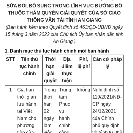
SỬA ĐỔI, BỔ SUNG TRONG LĨNH VỰC ĐƯỜNG BỘ
THUỘC THẨM QUYỀN GIẢI QUYẾT CỦA SỞ GIAO
THÔNG VẬN TẢI TỈNH AN GIANG
(Ban hành kèm theo Quyết định số 463/QĐ-UBND ngày
15 tháng 3 năm 2022 của Chủ tịch Ủy ban nhân dân tỉnh
An Giang )
1. Danh mục thủ tục hành chính mới ban hành
STT
Tên thủ
Thời
Địa
Phí,
Căn cứ pháp
tục hành
hạn
điểm
lệ phí
lý
chính
giải
thực
quyết
hiện
1
Gia hạn
Trong
Trung
không
Nghị định số
thời gian
thời
tâm
119/2021/NĐ-
lưu hành
hạn
Phục
CP ngày
tại Việt
02
vụ
24/12/2021
Nam cho
ngày
hành
của Chính
phương
làm
chính
phủ quy định
tiện của
việc
công
về trình tự, thủ