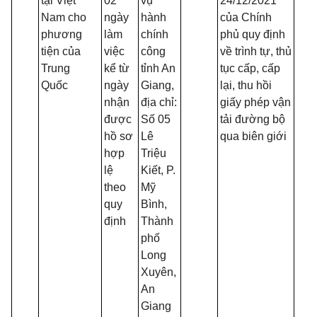
tại Việt
02
vụ
24/12/2021
Nam cho
ngày
hành
của Chính
phương
làm
chính
phủ quy định
tiện của
việc
công
về trình tự, thủ
Trung
kể từ
tỉnh An
tục cấp, cấp
Quốc
ngày
Giang,
lại, thu hồi
nhận
địa chỉ:
giấy phép vận
được
Số 05
tải đường bộ
hồ sơ
Lê
qua biên giới
hợp
Triệu
lệ
Kiết, P.
theo
Mỹ
quy
Bình,
định
Thành
phố
Long
Xuyên,
An
Giang