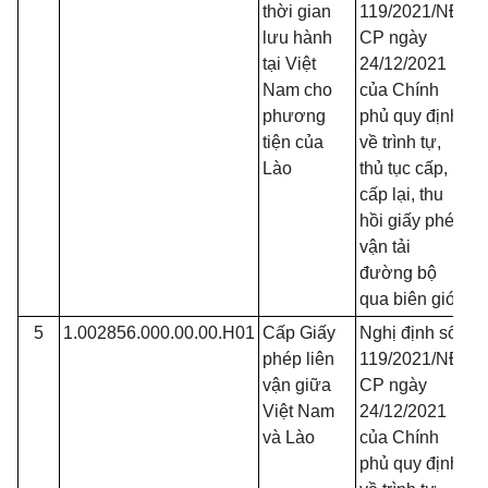
thời gian
119/2021/NĐ-
lưu hành
CP ngày
tại Việt
24/12/2021
Nam cho
của Chính
phương
phủ quy định
tiện của
về trình tự,
Lào
thủ tục cấp,
cấp lại, thu
hồi giấy phép
vận tải
đường bộ
qua biên giới
5
1.002856.000.00.00.H01
Cấp Giấy
Nghị định số
Đ
phép liên
119/2021/NĐ-
vận giữa
CP ngày
Việt Nam
24/12/2021
và Lào
của Chính
phủ quy định