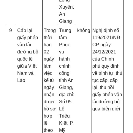
Xuyên,
An
Giang
9
Cấp lại
Trong
Trung
không
Nghị định số
giấy phép
thời
tâm
119/2021/NĐ-
vận tải
hạn
Phục
CP ngày
đường bộ
02
vụ
24/12/2021
quốc tế
ngày
hành
của Chính
giữa Việt
làm
chính
phủ quy định
Nam và
việc
công
về trình tự, thủ
Lào
kể từ
tỉnh An
tục cấp, cấp
ngày
Giang,
lại, thu hồi
nhận
địa chỉ:
giấy phép vận
được
Số 05
tải đường bộ
hồ sơ
Lê
qua biên giới
hợp
Triệu
lệ
Kiết, P.
theo
Mỹ