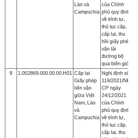
Lào và
của Chính
Campuchia
phủ quy định
về trình tự,
thủ tục cấp,
cấp lại, thu
hồi giấy phép
vận tải
đường bộ
qua biên giới
9
1.002869.000.00.00.H01
Cấp lại
Nghị định số
Đ
Giấy phép
119/2021/NĐ-
liên vận
CP ngày
giữa Việt
24/12/2021
Nam, Lào
của Chính
và
phủ quy định
Campuchia
về trình tự,
thủ tục cấp,
cấp lại, thu