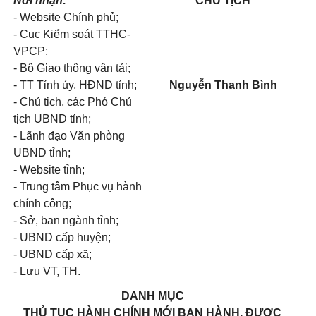
Nơi nhận:
CHỦ TỊCH
- Website Chính phủ;
- Cục Kiểm soát TTHC-
VPCP;
- Bộ Giao thông vận tải;
- TT Tỉnh ủy, HĐND tỉnh;
Nguyễn Thanh Bình
- Chủ tịch, các Phó Chủ
tịch UBND tỉnh;
- Lãnh đạo Văn phòng
UBND tỉnh;
- Website tỉnh;
- Trung tâm Phục vụ hành
chính công;
- Sở, ban ngành tỉnh;
- UBND cấp huyện;
- UBND cấp xã;
- Lưu VT, TH.
DANH MỤC
THỦ TỤC HÀNH CHÍNH MỚI BAN HÀNH, ĐƯỢC