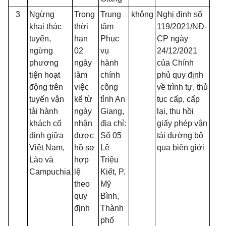
3
Ngừng
Trong
Trung
không
Nghị định số
khai thác
thời
tâm
119/2021/NĐ-
tuyến,
hạn
Phục
CP ngày
ngừng
02
vụ
24/12/2021
phương
ngày
hành
của Chính
tiện hoạt
làm
chính
phủ quy định
động trên
việc
công
về trình tự, thủ
tuyến vận
kể từ
tỉnh An
tục cấp, cấp
tải hành
ngày
Giang,
lại, thu hồi
khách cố
nhận
địa chỉ:
giấy phép vận
định giữa
được
Số 05
tải đường bộ
Việt Nam,
hồ sơ
Lê
qua biên giới
Lào và
hợp
Triệu
Campuchia
lệ
Kiết, P.
theo
Mỹ
quy
Bình,
định
Thành
phố