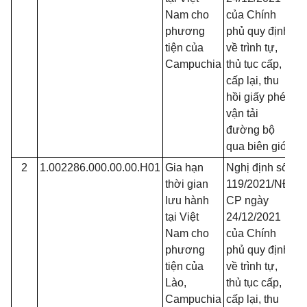
Nam cho
của Chính
phương
phủ quy định
tiện của
về trình tự,
Campuchia
thủ tục cấp,
cấp lại, thu
hồi giấy phép
vận tải
đường bộ
qua biên giới
2
1.002286.000.00.00.H01
Gia hạn
Nghị định số
Đ
thời gian
119/2021/NĐ-
lưu hành
CP ngày
tại Việt
24/12/2021
Nam cho
của Chính
phương
phủ quy định
tiện của
về trình tự,
Lào,
thủ tục cấp,
Campuchia
cấp lại, thu