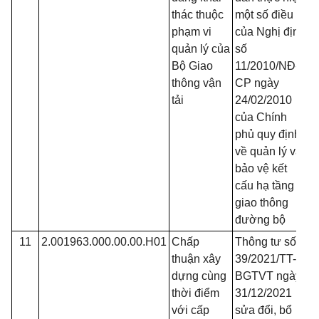
thác thuộc
một số điều
phạm vi
của Nghị định
quản lý của
số
Bộ Giao
11/2010/NĐ-
thông vận
CP ngày
tải
24/02/2010
của Chính
phủ quy định
về quản lý và
bảo vệ kết
cấu hạ tầng
giao thông
đường bộ
11
2.001963.000.00.00.H01
Chấp
Thông tư số
Đ
thuận xây
39/2021/TT-
dựng cùng
BGTVT ngày
thời điểm
31/12/2021
với cấp
sửa đổi, bổ