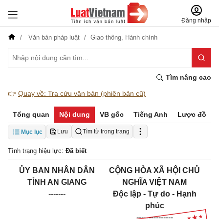
Đăng nhập
Văn bản pháp luật
Giao thông,
Hành chính
Tìm nâng cao
👉
Quay về: Tra cứu văn bản (phiên bản cũ)
Tổng quan
Nội dung
VB gốc
Tiếng Anh
Lược đồ
Lưu
Tìm từ trong trang
Mục lục
Tình trạng hiệu lực:
Đã biết
ỦY BAN NHÂN DÂN
CỘNG HÒA XÃ HỘI CHỦ
TỈNH AN GIANG
NGHĨA VIỆT NAM
-------
Độc lập - Tự do - Hạnh
phúc
---------------