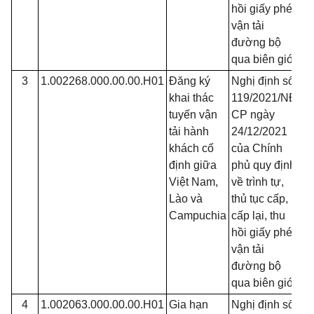
hồi giấy phép
vận tải
đường bộ
qua biên giới
3
1.002268.000.00.00.H01
Đăng ký
Nghị định số
Đ
khai thác
119/2021/NĐ-
tuyến vận
CP ngày
tải hành
24/12/2021
khách cố
của Chính
định giữa
phủ quy định
Việt Nam,
về trình tự,
Lào và
thủ tục cấp,
Campuchia
cấp lại, thu
hồi giấy phép
vận tải
đường bộ
qua biên giới
4
1.002063.000.00.00.H01
Gia hạn
Nghị định số
Đ