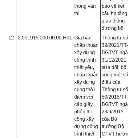
thông vận
bảo vệ kết
tải
cấu hạ tầng
giao thông
đường bộ
12
2.001915.000.00.00.H01
Gia hạn
Thông tư số
Đ
chấp thuận
39/2021/TT-
xây dựng
BGTVT ngày
công trình
31/12/2021
thiết yếu,
sửa đổi, bổ
chấp thuận
sung một số
xây dựng
điều của
cùng thời
Thông tư số
điểm với
50/2015/TT-
cấp giấy
BGTVT ngày
phép thi
23/9/2015
công xây
của Bộ
dựng công
trưởng Bộ
trình thiết
GTVT hướng