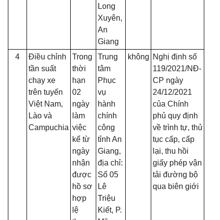
Long
Xuyên,
An
Giang
4
Điều chỉnh
Trong
Trung
không
Nghị định số
tần suất
thời
tâm
119/2021/NĐ-
chạy xe
hạn
Phục
CP ngày
trên tuyến
02
vụ
24/12/2021
Việt Nam,
ngày
hành
của Chính
Lào và
làm
chính
phủ quy định
Campuchia
việc
công
về trình tự, thủ
kể từ
tỉnh An
tục cấp, cấp
ngày
Giang,
lại, thu hồi
nhận
địa chỉ:
giấy phép vận
được
Số 05
tải đường bộ
hồ sơ
Lê
qua biên giới
hợp
Triệu
lệ
Kiết, P.