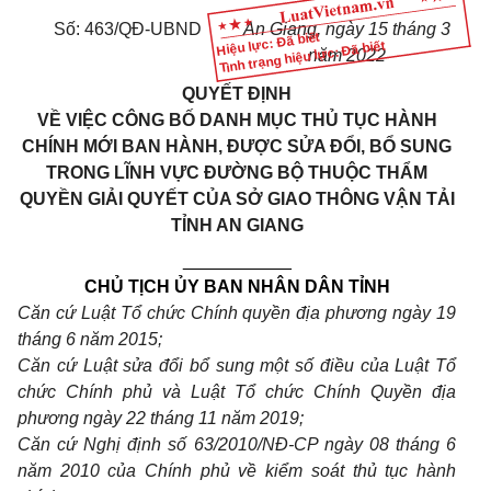
Số: 463/QĐ-UBND
An Giang, ngày 15 tháng 3
Hiệu lực: Đã biết
Tình trạng hiệu lực: Đã biết
năm 2022
QUYẾT ĐỊNH
VỀ VIỆC CÔNG BỐ DANH MỤC THỦ TỤC HÀNH
CHÍNH MỚI BAN HÀNH, ĐƯỢC SỬA ĐỔI, BỔ SUNG
TRONG LĨNH VỰC ĐƯỜNG BỘ THUỘC THẨM
QUYỀN GIẢI QUYẾT CỦA SỞ GIAO THÔNG VẬN TẢI
TỈNH AN GIANG
___________
CHỦ TỊCH ỦY BAN NHÂN DÂN TỈNH
Căn cứ Luật Tổ chức Chính quyền địa phương ngày 19
tháng 6 năm 2015;
Căn cứ Luật sửa đổi bổ sung một số điều của Luật Tổ
chức Chính phủ và Luật Tổ chức Chính Quyền địa
phương ngày 22 tháng 11 năm 2019;
Căn cứ Nghị định số 63/2010/NĐ-CP ngày 08 tháng 6
năm 2010 của Chính phủ về kiểm soát thủ tục hành