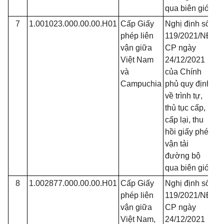
qua biên giới
7
1.001023.000.00.00.H01
Cấp Giấy
Nghị định số
Đ
phép liên
119/2021/NĐ-
vận giữa
CP ngày
Việt Nam
24/12/2021
và
của Chính
Campuchia
phủ quy định
về trình tự,
thủ tục cấp,
cấp lại, thu
hồi giấy phép
vận tải
đường bộ
qua biên giới
8
1.002877.000.00.00.H01
Cấp Giấy
Nghị định số
Đ
phép liên
119/2021/NĐ-
vận giữa
CP ngày
Việt Nam,
24/12/2021