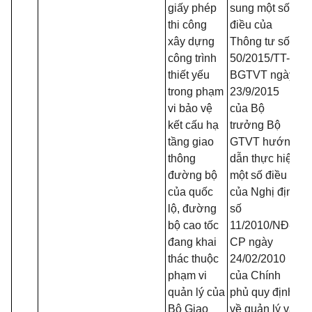
giấy phép
sung một số
thi công
điều của
xây dựng
Thông tư số
công trình
50/2015/TT-
thiết yếu
BGTVT ngày
trong phạm
23/9/2015
vi bảo vệ
của Bộ
kết cấu hạ
trưởng Bộ
tầng giao
GTVT hướng
thông
dẫn thực hiện
đường bộ
một số điều
của quốc
của Nghị định
lộ, đường
số
bộ cao tốc
11/2010/NĐ-
đang khai
CP ngày
thác thuộc
24/02/2010
phạm vi
của Chính
quản lý của
phủ quy định
Bộ Giao
về quản lý và