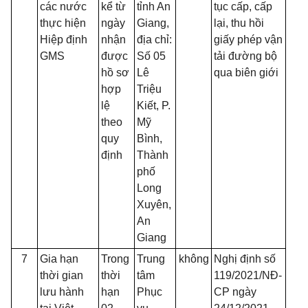
các nước
kể từ
tỉnh An
tục cấp, cấp
thực hiện
ngày
Giang,
lại, thu hồi
Hiệp định
nhận
địa chỉ:
giấy phép vận
GMS
được
Số 05
tải đường bộ
hồ sơ
Lê
qua biên giới
hợp
Triệu
lệ
Kiết, P.
theo
Mỹ
quy
Bình,
định
Thành
phố
Long
Xuyên,
An
Giang
7
Gia hạn
Trong
Trung
không
Nghị định số
thời gian
thời
tâm
119/2021/NĐ-
lưu hành
hạn
Phục
CP ngày