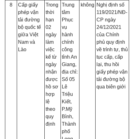
8
Cấp giấy
Trong
Trung
không
Nghị định số
phép vận
thời
tâm
119/2021/NĐ-
tải đường
hạn
Phục
CP ngày
bộ quốc tế
02
vụ
24/12/2021
giữa Việt
ngày
hành
của Chính
Nam và
làm
chính
phủ quy định
Lào
việc
công
về trình tự, thủ
kể từ
tỉnh An
tục cấp, cấp
ngày
Giang,
lại, thu hồi
nhận
địa chỉ:
giấy phép vận
được
Số 05
tải đường bộ
hồ sơ
Lê
qua biên giới
hợp
Triệu
lệ
Kiết,
theo
P.Mỹ
quy
Bình,
định
Thành
phố
Long