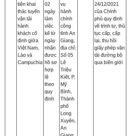
tiện khai
02
vụ
24/12/2021
thác tuyến
ngày
hành
của Chính
vận tải
làm
chính
phủ quy định
hành
việc
công
về trình tự, thủ
khách cố
kể từ
tỉnh An
tục cấp, cấp
định giữa
ngày
Giang,
lại, thu hồi
Việt Nam,
nhận
địa chỉ:
giấy phép vận
Lào và
được
Số 05
tải đường bộ
Campuchia
hồ sơ
Lê
qua biên giới
hợp
Triệu
lệ
Kiết, P.
theo
Mỹ
quy
Bình,
định
Thành
phố
Long
Xuyên,
An
Giang