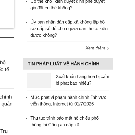
Có thể khởi kiện quyết định phê duyệt
giá đất cụ thể không?
Ủy ban nhân dân cấp xã không lập hồ
sơ cấp sổ đỏ cho người dân thì có kiện
được không?
Xem thêm
 bộ
TIN PHÁP LUẬT VỀ HÀNH CHÍNH
c tế
Xuất khẩu hàng hóa bị cấm
bị phạt bao nhiêu?
chính
Mức phạt vi phạm hành chính lĩnh vực
g quản
viễn thông, Internet từ 01/7/2026
Thủ tục trình báo mất hộ chiếu phổ
thông tại Công an cấp xã
 Trụ