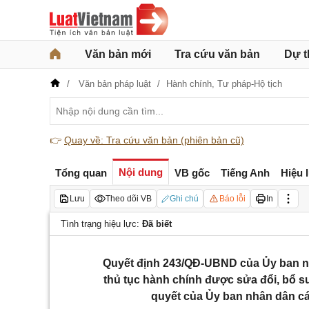
Văn bản mới
Tra cứu văn bản
Dự t
Văn bản pháp luật
Hành chính,
Tư pháp-Hộ tịch
👉
Quay về: Tra cứu văn bản (phiên bản cũ)
Nội dung
Tổng quan
VB gốc
Tiếng Anh
Hiệu 
Lưu
Theo dõi VB
Ghi chú
Báo lỗi
In
Tình trạng hiệu lực:
Đã biết
​Quyết định 243/QĐ-UBND của Ủy ban n
thủ tục hành chính được sửa đổi, bổ s
quyết của Ủy ban nhân dân các 