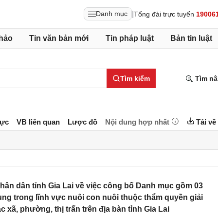
|
Danh mục
Tổng đài trực tuyến
19006
hảo
Tin văn bản mới
Tin pháp luật
Bản tin luật
Tìm kiếm
Tìm nâ
lực
VB liên quan
Lược đồ
Nội dung hợp nhất
Tải về
hân dân tỉnh Gia Lai về việc công bố Danh mục gồm 03
ung trong lĩnh vực nuôi con nuôi thuộc thẩm quyền giải
xã, phường, thị trấn trên địa bàn tỉnh Gia Lai