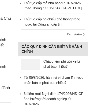
Thủ tục cấp thẻ nhà báo từ 01/7/2026
[theo Thông tư 19/2026/TT-BVHTTDL]
ủa Chủ
Thủ tục cấp hộ chiếu phổ thông trong
nước tại Công an cấp tỉnh
Xem thêm
hính
yết
CÁC QUY ĐỊNH CẦN BIẾT VỀ HÀNH
CHÍNH
Chặt chém phí gửi xe bị
hính
phạt bao nhiêu?
Từ 05/8/2026, hành vi vi phạm lĩnh vực
phân bón bị phạt bao nhiêu?
ê đánh
6 điểm mới Nghị định 174/2026/NĐ-CP
ảnh hưởng tới doanh nghiệp từ
01/7/2026