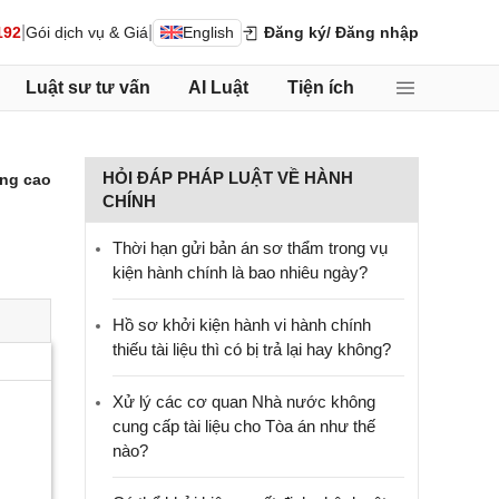
|
|
192
Gói dịch vụ & Giá
English
Đăng ký
/ Đăng nhập
Luật sư tư vấn
AI Luật
Tiện ích
HỎI ĐÁP PHÁP LUẬT VỀ HÀNH
ng cao
CHÍNH
Thời hạn gửi bản án sơ thẩm trong vụ
kiện hành chính là bao nhiêu ngày?
Hồ sơ khởi kiện hành vi hành chính
thiếu tài liệu thì có bị trả lại hay không?
Xử lý các cơ quan Nhà nước không
cung cấp tài liệu cho Tòa án như thế
nào?