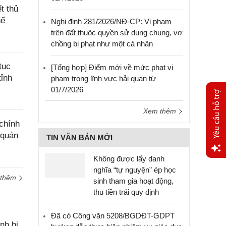
t thủ
hể
Nghị định 281/2026/NĐ-CP: Vi phạm
trên đất thuộc quyền sử dụng chung, vợ
chồng bị phạt như một cá nhân
tục
[Tổng hợp] Điểm mới về mức phạt vi
tỉnh
phạm trong lĩnh vực hải quan từ
01/7/2026
Xem thêm
chính
 quản
TIN VĂN BẢN MỚI
Không được lấy danh
Yêu
nghĩa “tự nguyện” ép học
cầu
 thêm
sinh tham gia hoạt động,
hỗ trợ
thu tiền trái quy định
Đã có Công văn 5208/BGDĐT-GDPT
nh bị