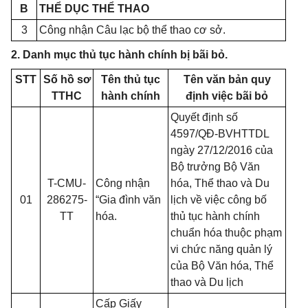
B
THỂ DỤC THỂ THAO
3
Công nhận Câu lạc bộ thể thao cơ sở.
2. Danh mục thủ tục hành chính bị bãi bỏ.
STT
Số hồ sơ
Tên thủ tục
Tên văn bản quy
TTHC
hành chính
định việc bãi bỏ
Quyết định số
4597/QĐ-BVHTTDL
ngày 27/12/2016 của
Bộ trưởng Bộ Văn
T-CMU-
Công nhận
hóa, Thể thao và Du
01
286275-
“Gia đình văn
lịch về việc công bố
TT
hóa.
thủ tục hành chính
chuẩn hóa thuộc phạm
vi chức năng quản lý
của Bộ Văn hóa, Thể
thao và Du lịch
Cấp Giấy