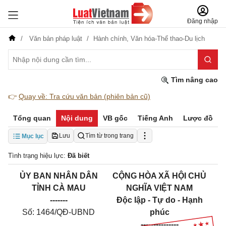
Đăng nhập
Văn bản pháp luật
Hành chính,
Văn hóa-Thể thao-Du lịch
Tìm nâng cao
👉
Quay về: Tra cứu văn bản (phiên bản cũ)
Tổng quan
Nội dung
VB gốc
Tiếng Anh
Lược đồ
Lưu
Tìm từ trong trang
Mục lục
Tình trạng hiệu lực:
Đã biết
ỦY BAN NHÂN DÂN
CỘNG HÒA XÃ HỘI CHỦ
TỈNH CÀ MAU
NGHĨA VIỆT NAM
-------
Độc lập - Tự do - Hạnh
Số: 1464/QĐ-UBND
phúc
---------------