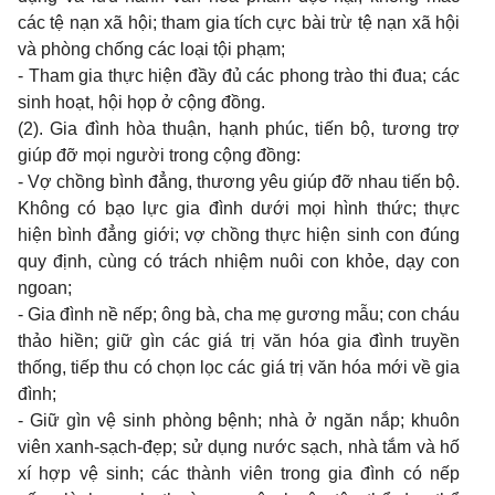
các tệ nạn xã hội; tham gia tích cực bài trừ tệ nạn xã hội
và phòng chống các loại tội phạm;
- Tham gia thực hiện đầy đủ các phong trào thi đua; các
sinh hoạt, hội họp ở cộng đồng.
(2). Gia đình hòa thuận, hạnh phúc, tiến bộ, tương trợ
giúp đỡ mọi người trong cộng đồng:
- Vợ chồng bình đẳng, thương yêu giúp đỡ nhau tiến bộ.
Không có bạo lực gia đình dưới mọi hình thức; thực
hiện bình đẳng giới; vợ chồng thực hiện sinh con đúng
quy định, cùng có trách nhiệm nuôi con khỏe, dạy con
ngoan;
- Gia đình nề nếp; ông bà, cha mẹ gương mẫu; con cháu
thảo hiền; giữ gìn các giá trị văn hóa gia đình truyền
thống, tiếp thu có chọn lọc các giá trị văn hóa mới về gia
đình;
- Giữ gìn vệ sinh phòng bệnh; nhà ở ngăn nắp; khuôn
viên xanh-sạch-đẹp; sử dụng nước sạch, nhà tắm và hố
xí hợp vệ sinh; các thành viên trong gia đình có nếp