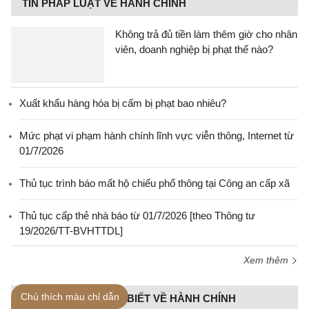
TIN PHÁP LUẬT VỀ HÀNH CHÍNH
Không trả đủ tiền làm thêm giờ cho nhân
viên, doanh nghiệp bị phạt thế nào?
Xuất khẩu hàng hóa bị cấm bị phạt bao nhiêu?
Mức phạt vi phạm hành chính lĩnh vực viễn thông, Internet từ
01/7/2026
Thủ tục trình báo mất hộ chiếu phổ thông tại Công an cấp xã
Thủ tục cấp thẻ nhà báo từ 01/7/2026 [theo Thông tư
19/2026/TT-BVHTTDL]
Xem thêm
Chú thích màu chỉ dẫn
CÁC QUY ĐỊNH CẦN BIẾT VỀ HÀNH CHÍNH