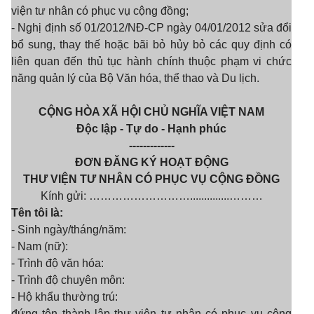
viện tư nhân có phục vụ cộng đồng;
- Nghị định số 01/2012/NĐ-CP ngày 04/01/2012 sửa đổi
bổ sung, thay thế hoặc bãi bỏ hủy bỏ các quy định có
liên quan đến thủ tục hành chính thuộc phạm vi chức
năng quản lý của Bộ Văn hóa, thể thao và Du lịch.
CỘNG HÒA XÃ HỘI CHỦ NGHĨA VIỆT NAM
Độc lập - Tự do - Hạnh phúc
-------------
ĐƠN ĐĂNG KÝ HOẠT ĐỘNG
THƯ VIỆN TƯ NHÂN CÓ PHỤC VỤ CỘNG ĐỒNG
Kính gửi: ………………………..............………
Tên tôi là:
- Sinh ngày/tháng/năm:
- Nam (nữ):
- Trình độ văn hóa:
- Trình độ chuyên môn:
- Hộ khẩu thường trú:
đứng tên thành lập thư viện tư nhân có phục vụ cộng