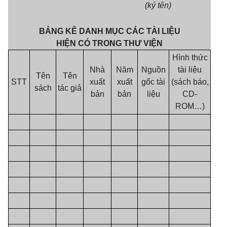
(ký tên)
BẢNG KÊ DANH MỤC CÁC TÀI LIỆU
HIỆN CÓ TRONG THƯ VIỆN
Hình thức
Nhà
Năm
Nguồn
tài liệu
Tên
Tên
STT
xuất
xuất
gốc tài
(sách báo,
sách
tác giả
bản
bản
liệu
CD-
ROM…)