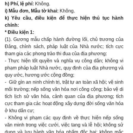
h) Phí, lệ phí:
Không.
i) Mẫu đơn, Mẫu tờ khai:
Không.
k) Yêu cầu, điều kiện để thực hiện thủ tục hành
chính:
* Điều kiện 1:
(1). Gương mẫu chấp hành đường lối, chủ trương của
Đảng, chính sách, pháp luật của Nhà nước; tích cực
tham gia các phong trào thi đua của địa phương:
- Thực hiện tốt quyền và nghĩa vụ công dân; không vi
phạm pháp luật Nhà nước, quy định của địa phương và
quy ước, hương ước cộng đồng;
- Giữ gìn an ninh chính trị, trật tự an toàn xã hội; vệ sinh
môi trường; nếp sống văn hóa nơi công cộng; bảo vệ di
tích lịch sử văn hóa, cảnh quan của địa phương; tích
cực tham gia các hoạt động xây dựng đời sống văn hóa
ở khu dân cư;
- Không vi phạm các quy định về thực hiện nếp sống
văn minh trong việc cưới, việc tang và lễ hội; không sử
dụng và lưu hành văn hóa phẩm độc hại; không mắc