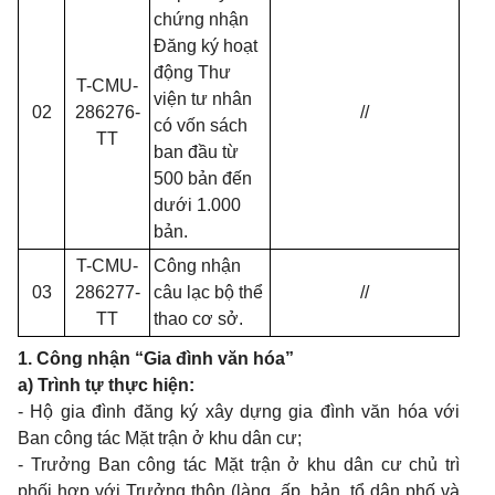
chứng nhận
Đăng ký hoạt
động Thư
T-CMU-
viện tư nhân
02
286276-
//
có vốn sách
TT
ban đầu từ
500 bản đến
dưới 1.000
bản.
T-CMU-
Công nhận
03
286277-
câu lạc bộ thể
//
TT
thao cơ sở.
1. Công nhận “Gia đình văn hóa”
a) Trình tự thực hiện:
- Hộ gia đình đăng ký xây dựng gia đình văn hóa với
Ban công tác Mặt trận ở khu dân cư;
- Trưởng Ban công tác Mặt trận ở khu dân cư chủ trì
phối hợp với Trưởng thôn (làng, ấp, bản, tổ dân phố và