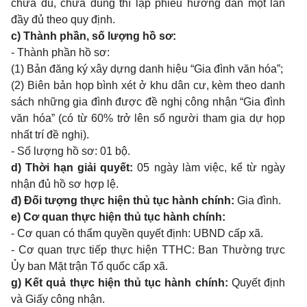
chưa đủ, chưa đúng thì lập phiếu hướng dẫn một lần
đầy đủ theo quy định.
c) Thành phần, số lượng hồ sơ:
- Thành phần hồ sơ:
(1) Bản đăng ký xây dựng danh hiệu “Gia đình văn hóa”;
(2) Biên bản họp bình xét ở khu dân cư, kèm theo danh
sách những gia đình được đề nghị công nhận “Gia đình
văn hóa” (có từ 60% trở lên số người tham gia dự họp
nhất trí đề nghị).
- Số lượng hồ sơ: 01 bộ.
d) Thời hạn giải quyết:
05 ngày làm việc, kể từ ngày
nhận đủ hồ sơ hợp lệ.
đ) Đối tượng thực hiện thủ tục hành chính:
Gia đình.
e) Cơ quan thực hiện thủ tục hành chính:
- Cơ quan có thẩm quyền quyết định: UBND cấp xã.
- Cơ quan trực tiếp thực hiện TTHC: Ban Thường trực
Ủy ban Mặt trận Tổ quốc cấp xã.
g) Kết quả thực hiện thủ tục hành chính:
Quyết định
và Giấy công nhận.