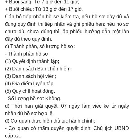
+ Buổi sáng: Từ 7 giờ đến 11 giờ;
+ Buổi chiều: Từ 13 giờ đến 17 giờ.
Cán bộ tiếp nhận hồ sơ kiểm tra, nếu hồ sơ đầy đủ và
đúng quy định thì tiếp nhận và ghi phiếu hẹn; nếu hồ sơ
chưa đủ, chưa đúng thì lập phiếu hướng dẫn một lần
đầy đủ theo quy định.
c) Thành phần, số lượng hồ sơ:
- Thành phần hồ sơ:
(1) Quyết định thành lập;
(2) Danh sách Ban chủ nhiệm;
(3) Danh sách hội viên;
(4) Địa điểm luyện tập;
(5) Quy chế hoạt động.
- Số lượng hồ sơ: Không.
d) Thời hạn giải quyết: 07 ngày làm việc kể từ ngày
nhận đủ hồ sơ hợp lệ.
đ) Cơ quan thực hiện thủ tục hành chính:
- Cơ quan có thẩm quyền quyết định: Chủ tịch
UBND
cấp xã.