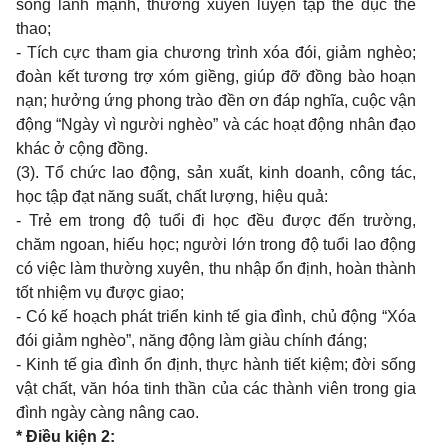
sống lành mạnh, thường xuyên luyện tập thể dục thể
thao;
- Tích cực tham gia chương trình xóa đói, giảm nghèo;
đoàn kết tương trợ xóm giềng, giúp đỡ đồng bào hoạn
nạn; hưởng ứng phong trào đền ơn đáp nghĩa, cuộc vận
động “Ngày vì người nghèo” và các hoạt động nhân đạo
khác ở cộng đồng.
(3). Tổ chức lao động, sản xuất, kinh doanh, công tác,
học tập đạt năng suất, chất lượng, hiệu quả:
- Trẻ em trong độ tuổi đi học đều được đến trường,
chăm ngoan, hiếu học; người lớn trong độ tuổi lao động
có việc làm thường xuyên, thu nhập ổn định, hoàn thành
tốt nhiệm vụ được giao;
- Có kế hoạch phát triển kinh tế gia đình, chủ động “Xóa
đói giảm nghèo”, năng động làm giàu chính đáng;
- Kinh tế gia đình ổn định, thực hành tiết kiệm; đời sống
vật chất, văn hóa tinh thần của các thành viên trong gia
đình ngày càng nâng cao.
* Điều kiện 2: