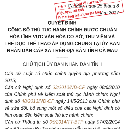
Cà Mau, ngày 25 tháng 8
Hiệu lực: Đã biết
Tình trạng hiệu lực: Đã biết
năm 2017
QUYẾT ĐỊNH
CÔNG BỐ THỦ TỤC HÀNH CHÍNH ĐƯỢC CHUẨN
HÓA LĨNH VỰC VĂN HÓA CƠ SỞ, THƯ VIỆN VÀ
THỂ DỤC THỂ THAO ÁP DỤNG CHUNG TẠI ỦY BAN
NHÂN DÂN CẤP XÃ TRÊN ĐỊA BÀN TỈNH CÀ MAU
--------
CHỦ TỊCH ỦY BAN NHÂN DÂN TỈNH
Căn cứ Luật Tổ chức chính quyền địa phương năm
2015;
Căn cứ Nghị định số
63/2010/NĐ-CP
ngày 08/6/2010
của Chính phủ về kiểm soát thủ tục hành chính; Nghị
định số
48/2013/NĐ-CP
ngày 14/5/2013 của Chính phủ
về sửa đổi, bổ sung một số điều của các Nghị định có
liên quan đến kiểm soát thủ tục hành chính;
Căn cứ Thông tư số
05/2014/TT-BTP
ngày 07/02/2014
của Bộ trưởng Bộ Tư pháp hướng dẫn công bố, niêm yết