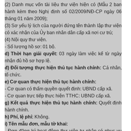
(2) Danh mục vốn tài liệu thư viện hiện có (Mẫu 2 ban
hành kèm theo Nghị định số 02/2009/NĐ-CP ngày 06
tháng 01 năm 2009);
(3) Sơ yếu lý lịch của người đứng tên thành lập thư viện
có xác nhận của Ủy ban nhân dân cấp xã nơi cư trú;
(4) Nội quy thư viện.
- Số lượng hồ sơ: 01 bộ.
d) Thời hạn giải quyết:
03 ngày làm việc kể từ ngày
nhận đủ hồ sơ hợp lệ.
đ) Đối tượng thực hiện thủ tục hành chính:
Cá nhân,
tổ chức.
e) Cơ quan thực hiện thủ tục hành chính:
- Cơ quan có thẩm quyền quyết định: UBND cấp xã.
- Cơ quan trực tiếp thực hiện TTHC: UBND cấp xã.
g) Kết quả thực hiện thủ tục hành chính:
Quyết định
hành chính.
h) Phí, lệ phí:
Không.
i) Tên mẫu đơn, mẫu tờ khai:
- Đơn đăng ký hoạt động thư viện tư nhân có phục vụ