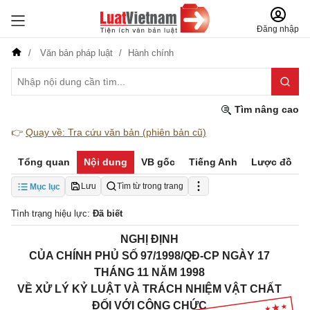
Đăng nhập
Văn bản pháp luật
Hành chính
Tìm nâng cao
👉
Quay về: Tra cứu văn bản (phiên bản cũ)
Tổng quan
Nội dung
VB gốc
Tiếng Anh
Lược đồ
Lưu
Tìm từ trong trang
Mục lục
Tình trạng hiệu lực:
Đã biết
NGHỊ ĐỊNH
CỦA CHÍNH PHỦ SỐ 97/1998/QĐ-CP NGÀY 17
THÁNG 11 NĂM 1998
VỀ XỬ LÝ KỶ LUẬT VÀ TRÁCH NHIỆM VẬT CHẤT
ĐỐI VỚI
CÔNG CHỨC