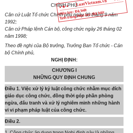
CHÍNH PHỦ
Hiệu lực: Đã biết
Tình trạng hiệu lực: Đã biết
Căn cứ Luật Tổ chức Chính phủ ngày 30 tháng 9 năm
1992;
Căn cứ Pháp lệnh Cán bộ, công chức ngày 26 tháng 02
năm 1998;
Theo đề nghị của Bộ trưởng, Trưởng Ban Tổ chức - Cán
bộ Chính phủ,
NGHỊ ĐỊNH:
CHƯƠNG I
NHỮNG QUY ĐỊNH CHUNG
Điều 1. Việc xử lý kỷ luật công chức nhằm mục đích
giáo dục công chức, đồng thời góp phần phòng
ngừa, đấu tranh và xử lý nghiêm minh những hành
vi vi phạm pháp luật của công chức.
Điều 2.
1. Công chức áp dụng trong Nghị định này là những