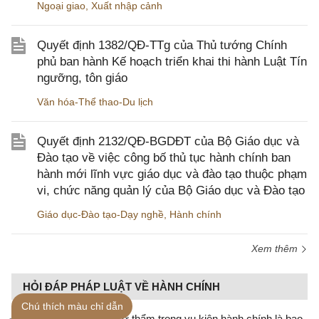
Ngoại giao
,
Xuất nhập cảnh
Quyết định 1382/QĐ-TTg của Thủ tướng Chính
phủ ban hành Kế hoạch triển khai thi hành Luật Tín
ngưỡng, tôn giáo
Văn hóa-Thể thao-Du lịch
Quyết định 2132/QĐ-BGDĐT của Bộ Giáo dục và
Đào tạo về việc công bố thủ tục hành chính ban
hành mới lĩnh vực giáo dục và đào tạo thuộc phạm
vi, chức năng quản lý của Bộ Giáo dục và Đào tạo
Giáo dục-Đào tạo-Dạy nghề
,
Hành chính
Xem thêm
HỎI ĐÁP PHÁP LUẬT VỀ HÀNH CHÍNH
Chú thích màu chỉ dẫn
Thời hạn gửi bản án sơ thẩm trong vụ kiện hành chính là bao