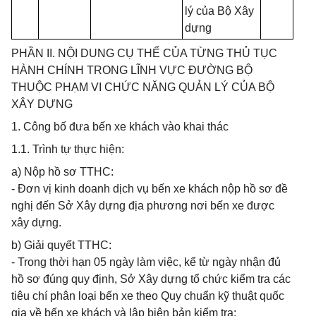
lý của Bộ Xây
dựng
PHẦN II. NỘI DUNG CỤ THỂ CỦA TỪNG THỦ TỤC
HÀNH CHÍNH TRONG LĨNH VỰC ĐƯỜNG BỘ
THUỘC PHẠM VI CHỨC NĂNG QUẢN LÝ CỦA BỘ
XÂY DỰNG
1. Công bố đưa bến xe khách vào khai thác
1.1. Trình tự thực hiện:
a) Nộp hồ sơ TTHC:
- Đơn vị kinh doanh dịch vụ bến xe khách nộp hồ sơ đề
nghị đến Sở Xây dựng địa phương nơi bến xe được
xây dựng.
b) Giải quyết TTHC:
- Trong thời hạn 05 ngày làm việc, kể từ ngày nhận đủ
hồ sơ đúng quy định, Sở Xây dựng tổ chức kiểm tra các
tiêu chí phân loại bến xe theo Quy chuẩn kỹ thuật quốc
gia về bến xe khách và lập biên bản kiểm tra;