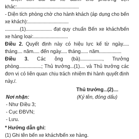
khác:..................................................
- Diện tích phòng chờ cho hành khách (áp dụng cho bến
xe khách):.................................
............(1)..................... đạt quy chuẩn Bến xe khách/bến
xe hàng loại:............................
Điều 2.
Quyết định này có hiệu lực kể từ ngày.....
tháng.... năm..... đến ngày..... tháng...... năm..................
Điều 3.
Các ông (bà).................., Trưởng
phòng..................; Thủ trưởng...(1).... và Thủ trưởng các
đơn vị có liên quan chịu trách nhiệm thi hành quyết định
này./.
Thủ trưởng...(2)....
Nơi nhận:
(Ký tên, đóng dấu)
- Như Điều 3;
- Cục ĐBVN;
- Lưu.
* Hướng dẫn ghi:
(1) Ghi tên bến xe khách/bến xe hàng.