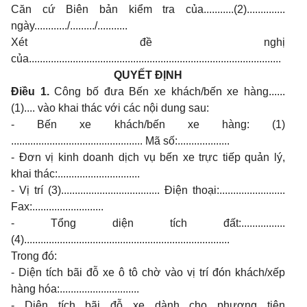
Căn cứ Biên bản kiểm tra của...........(2)..............
ngày............/........./...........
Xét đề nghị
của............................................................................................
QUYẾT ĐỊNH
Điều 1.
Công bố đưa Bến xe khách/bến xe hàng......
(1).... vào khai thác với các nội dung sau:
- Bến xe khách/bến xe hàng: (1)
................................................ Mã số:...................
- Đơn vị kinh doanh dịch vụ bến xe trực tiếp quản lý,
khai thác:..............................
- Vị trí (3).................................... Điện thoại:........................
Fax:..........................
- Tổng diện tích đất:................
(4)...........................................................................
Trong đó:
- Diện tích bãi đỗ xe ô tô chờ vào vị trí đón khách/xếp
hàng hóa:.............................
- Diện tích bãi đỗ xe dành cho phương tiện