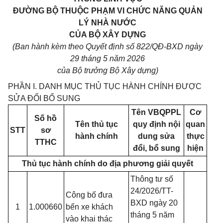
ĐƯỜNG BỘ THUỘC PHẠM VI CHỨC NĂNG QUẢN
LÝ NHÀ NƯỚC
CỦA BỘ XÂY DỰNG
(Ban hành kèm theo Quyết định số 822/QĐ-BXD ngày
29 tháng 5 năm 2026
của Bộ trưởng Bộ Xây dựng)
PHẦN I. DANH MỤC THỦ TỤC HÀNH CHÍNH ĐƯỢC
SỬA ĐỔI BỔ SUNG
Tên VBQPPL
Cơ
Số hồ
Tên thủ tục
quy định nội
quan
STT
sơ
hành chính
dung
sửa
thực
TTHC
đổi, bổ sung
hiện
Thủ tục hành chính do địa phương giải quyết
Thông tư số
24/2026/TT-
Công bố đưa
BXD ngày 20
1
1.000660
bến xe khách
tháng 5 năm
vào khai thác