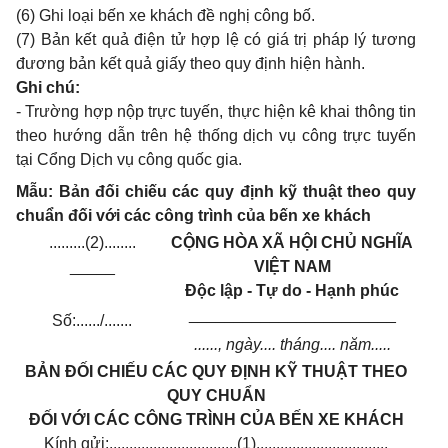
(6) Ghi loại bến xe khách đề nghị công bố.
(7) Bản kết quả điện tử hợp lệ có giá trị pháp lý tương
đương bản kết quả giấy theo quy định hiện hành.
Ghi chú:
- Trường hợp nộp trực tuyến, thực hiện kê khai thông tin
theo hướng dẫn trên hệ thống dịch vụ công trực tuyến
tại Cổng Dịch vụ công quốc gia.
Mẫu: Bản đối chiếu các quy định kỹ thuật theo quy
chuẩn đối với các công trình của bến xe khách
.........(2)........
CỘNG HÒA XÃ HỘI CHỦ NGHĨA
_____
VIỆT NAM
Độc lập - Tự do - Hạnh phúc
_______________________
Số:....../.......
......, ngày.... tháng.... năm.....
BẢN ĐỐI CHIẾU CÁC QUY ĐỊNH KỸ THUẬT THEO
QUY CHUẨN
ĐỐI VỚI CÁC CÔNG TRÌNH CỦA BẾN XE KHÁCH
Kính gửi:................................(1).................................