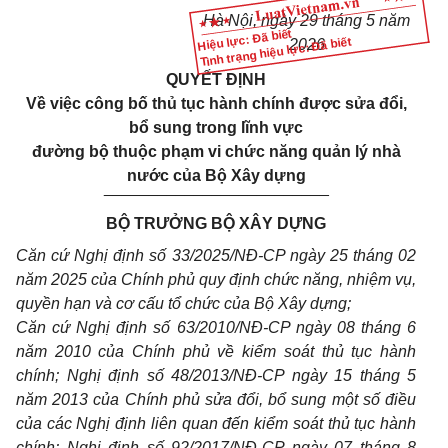
Hà Nội, ngày 29 tháng 5 năm
Hiệu lực: Đã biết
Tình trạng hiệu lực: Đã biết
2026
QUYẾT ĐỊNH
Về việc công bố thủ tục hành chính được sửa đổi,
bổ sung trong lĩnh vực
đường bộ thuộc phạm vi chức năng quản lý nhà
nước của Bộ Xây dựng
_________________________
BỘ TRƯỞNG BỘ XÂY DỰNG
Căn cứ Nghị định số 33/2025/NĐ-CP ngày 25 tháng 02
năm 2025 của Chính phủ quy định chức năng, nhiệm vụ,
quyền hạn và cơ cấu tổ chức của Bộ Xây dựng;
Căn cứ Nghị định số 63/2010/NĐ-CP ngày 08 tháng 6
năm 2010 của Chính phủ về kiểm soát thủ tục hành
chính; Nghị định số 48/2013/NĐ-CP ngày 15 tháng 5
năm 2013 của Chính phủ sửa đổi, bổ sung một số điều
của các Nghị định liên quan đến kiểm soát thủ tục hành
chính; Nghị định số 92/2017/NĐ-CP ngày 07 tháng 8