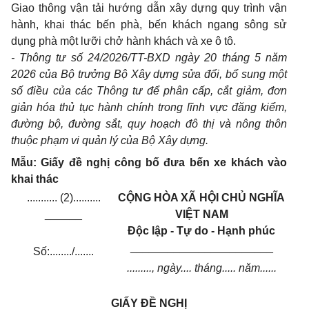
Giao thông vận tải hướng dẫn xây dựng quy trình vận
hành, khai thác bến phà, bến khách ngang sông sử
dụng phà một lưỡi chở hành khách và xe ô tô.
- Thông tư số 24/2026/TT-BXD ngày 20 tháng 5 năm
2026 của Bộ trưởng Bộ Xây dựng sửa đổi, bổ sung một
số điều của các Thông tư để phân cấp, cắt giảm, đơn
giản hóa thủ tục hành chính trong lĩnh vực đăng kiểm,
đường bộ, đường sắt, quy hoạch đô thị và nông thôn
thuộc phạm vi quản lý của Bộ Xây dựng.
Mẫu: Giấy đề nghị công bố đưa bến xe khách vào
khai thác
........... (2)..........
CỘNG HÒA XÃ HỘI CHỦ NGHĨA
______
VIỆT NAM
Độc lập - Tự do - Hạnh phúc
_______________________
Số:......../.......
........., ngày.... tháng..... năm......
GIẤY ĐỀ NGHỊ