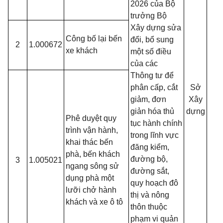
2026 của Bộ
trưởng Bộ
Xây dựng sửa
Công bố lại bến
đổi, bổ sung
2
1.000672
xe khách
một số điều
của các
Thông tư để
phân cấp, cắt
Sở
giảm, đơn
Xây
giản hóa thủ
dựng
Phê duyệt quy
tục hành chính
trình vận hành,
trong lĩnh vực
khai thác bến
đăng kiểm,
phà, bến khách
đường bộ,
3
1.005021
ngang sông sử
đường sắt,
dụng phà một
quy hoạch đô
lưỡi chở hành
thị và nông
khách và xe ô tô
thôn thuộc
phạm vi quản