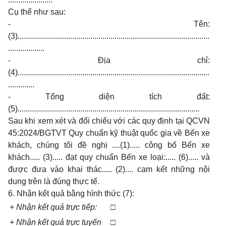
Cụ thể như sau:
- Tên:
(3)...............................................................................................
..................
- Địa chỉ:
(4)...............................................................................................
.............
- Tổng diện tích đất:
(5)..........................................................................................
Sau khi xem xét và đối chiếu với các quy định tại QCVN
45:2024/BGTVT Quy chuẩn kỹ thuật quốc gia về Bến xe
khách, chúng tôi đề nghị ....(1)..... công bố Bến xe
khách..... (3)..... đạt quy chuẩn Bến xe loại:..... (6)..... và
được đưa vào khai thác..... (2).... cam kết những nội
dung trên là đúng thực tế.
6. Nhận kết quả bằng hình thức (7):
+ Nhận kết quả trực tiếp:
□
+ Nhận kết quả trực tuyến
□