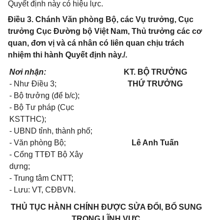
Quyết định này có hiệu lực.
Điều 3. Chánh Văn phòng Bộ, các Vụ trưởng, Cục
trưởng Cục Đường bộ Việt Nam, Thủ trưởng các cơ
quan, đơn vị và cá nhân có liên quan chịu trách
nhiệm thi hành Quyết định này./.
Nơi nhận:
KT. BỘ TRƯỞNG
- Như Điều 3;
THỨ TRƯỞNG
- Bộ trưởng (để b/c);
- Bộ Tư pháp (Cục
KSTTHC);
- UBND tỉnh, thành phố;
- Văn phòng Bộ;
Lê Anh Tuấn
- Cổng TTĐT Bộ Xây
dựng;
- Trung tâm CNTT;
- Lưu: VT, CĐBVN.
THỦ TỤC HÀNH CHÍNH ĐƯỢC SỬA ĐỔI, BỔ SUNG
TRONG LĨNH VỰC