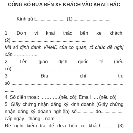
CÔNG BỐ ĐƯA BẾN XE KHÁCH VÀO KHAI THÁC
Kính gửi:......................... (1).................................
1. Đơn vị khai thác bến xe khách:
(2):................................................................
Mã số định danh VNeID của cơ quan, tổ chức đề nghị
cấp ……..……..
2. Tên giao dịch quốc tế (nếu
có):..........................................................................
3. Địa chỉ trụ
sở:..............................................................................................
........
4. Số điện thoại: …………(nếu có); Email …. (nếu có);
5. Giấy chứng nhận đăng ký kinh doanh (Giấy chứng
nhận đăng ký doanh nghiệp) số.............. do...................
cấp ngày... tháng... năm.....
Đề nghị kiểm tra để đưa bến xe khách........... (3)
......................