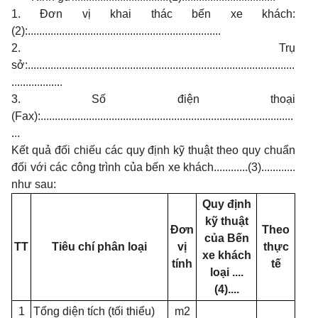
1. Đơn vị khai thác bến xe khách:
(2):....................................................................
2. Trụ
sở:..............................................................................................
..................
3. Số điện thoại
(Fax):.........................................................................................
...
Kết quả đối chiếu các quy định kỹ thuật theo quy chuẩn
đối với các công trình của bến xe khách............(3)............
như sau:
Quy định
kỹ thuật
Đơn
Theo
của Bến
TT
Tiêu chí phân loại
vị
thực
xe khách
tính
tế
loại
....
(4)....
1
Tổng diện tích (tối thiểu)
m2