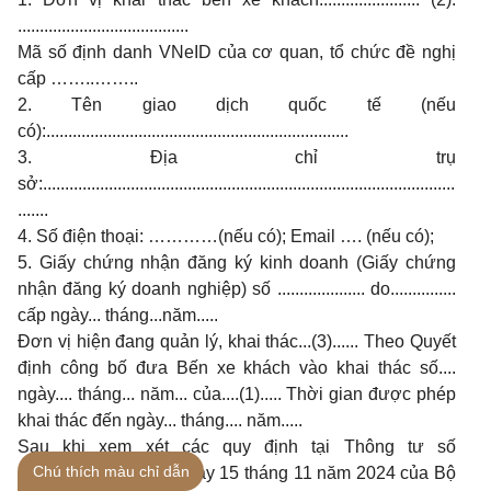
.......................................
Mã số định danh VNeID của cơ quan, tổ chức đề nghị
cấp ……..……..
2. Tên giao dịch quốc tế (nếu
có):.....................................................................
3. Địa chỉ trụ
sở:..............................................................................................
.......
4. Số điện thoại: …………(nếu có); Email …. (nếu có);
5. Giấy chứng nhận đăng ký kinh doanh (Giấy chứng
nhận đăng ký doanh nghiệp) số .................... do...............
cấp ngày... tháng...năm.....
Đơn vị hiện đang quản lý, khai thác...(3)...... Theo Quyết
định công bố đưa Bến xe khách vào khai thác số....
ngày.... tháng... năm... của....(1)..... Thời gian được phép
khai thác đến ngày... tháng.... năm.....
Sau khi xem xét các quy định tại Thông tư số
Chú thích màu chỉ dẫn
36/2024/TT-BGTVT ngày 15 tháng 11 năm 2024 của Bộ