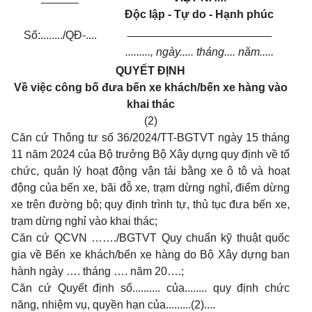
Độc lập - Tự do - Hạnh phúc
_______________________
Số:......../QĐ-....
........., ngày..... tháng.... năm.....
QUYẾT ĐỊNH
Về việc công bố đưa bến xe khách/bến xe hàng vào
khai thác
(2)
Căn cứ Thông tư số 36/2024/TT-BGTVT ngày 15 tháng
11 năm 2024 của Bộ trưởng Bộ Xây dựng quy định về tổ
chức, quản lý hoạt động vận tải bằng xe ô tô và hoạt
động của bến xe, bãi đỗ xe, trạm dừng nghỉ, điểm dừng
xe trên đường bộ; quy định trình tự, thủ tục đưa bến xe,
trạm dừng nghỉ vào khai thác;
Căn cứ QCVN ……./BGTVT Quy chuẩn kỹ thuật quốc
gia về Bến xe khách/bến xe hàng do Bộ Xây dựng ban
hành ngày …. tháng …. năm 20….;
Căn cứ Quyết định số.......... của........ quy định chức
năng, nhiệm vụ, quyền hạn của.........(2)....