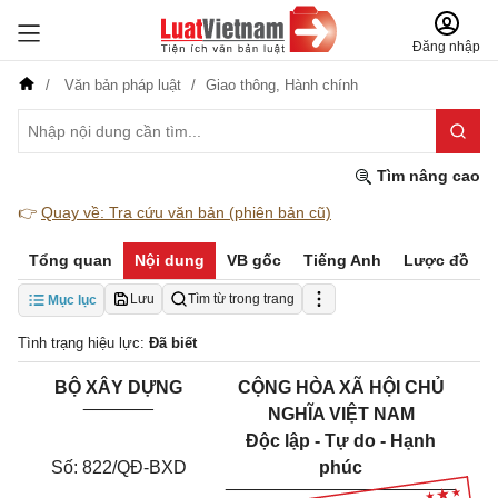
Đăng nhập
Văn bản pháp luật
Giao thông,
Hành chính
Tìm nâng cao
👉
Quay về: Tra cứu văn bản (phiên bản cũ)
Tổng quan
Nội dung
VB gốc
Tiếng Anh
Lược đồ
Lưu
Tìm từ trong trang
Mục lục
Tình trạng hiệu lực:
Đã biết
BỘ XÂY DỰNG
CỘNG HÒA XÃ HỘI CHỦ
_______
NGHĨA VIỆT NAM
Độc lập - Tự do - Hạnh
Số: 822/QĐ-BXD
phúc
_______________________