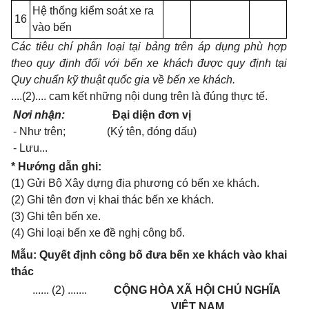
Hệ thống kiểm soát xe ra
16
vào bến
Các tiêu chí phân loại tại bảng trên áp dụng phù hợp
theo quy định đối với bến xe khách được quy định tại
Quy chuẩn kỹ thuật quốc gia về bến xe khách.
....(2).... cam kết những nội dung trên là đúng thực tế.
Nơi nhận:
Đại diện đơn vị
- Như trên;
(Ký tên, đóng dấu)
- Lưu...
* Hướng dẫn ghi:
(1) Gửi Bộ Xây dựng địa phương có bến xe khách.
(2) Ghi tên đơn vị khai thác bến xe khách.
(3) Ghi tên bến xe.
(4) Ghi loại bến xe đề nghị công bố.
Mẫu: Quyết định công bố đưa bến xe khách vào khai
thác
...... (2) .......
CỘNG HÒA XÃ HỘI CHỦ NGHĨA
______
VIỆT NAM