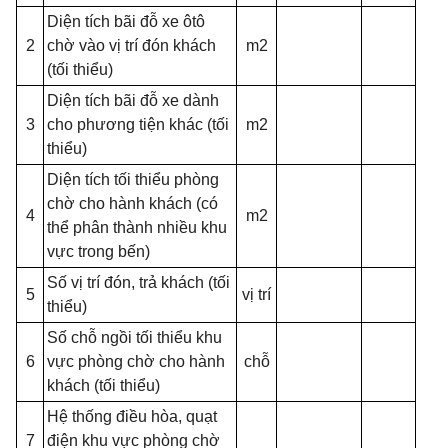
Diện tích bãi đỗ xe ôtô
2
chờ vào vị trí đón khách
m2
(tối thiểu)
Diện tích bãi đỗ xe dành
3
cho phương tiện khác (tối
m2
thiểu)
Diện tích tối thiểu phòng
chờ cho hành khách (có
4
m2
thể phân thành nhiều khu
vực trong bến)
Số vị trí đón, trả khách (tối
5
vị trí
thiểu)
Số chỗ ngồi tối thiểu khu
6
vực phòng chờ cho hành
chỗ
khách (tối thiểu)
Hệ thống điều hòa, quạt
7
điện khu vực phòng chờ