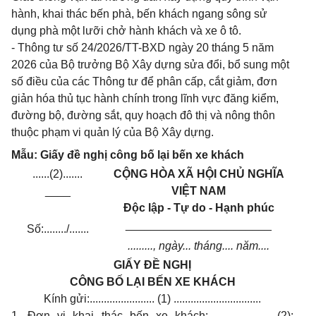
hành, khai thác bến phà, bến khách ngang sông sử
dụng phà một lưỡi chở hành khách và xe ô tô.
- Thông tư số 24/2026/TT-BXD ngày 20 tháng 5 năm
2026 của Bộ trưởng Bộ Xây dựng sửa đổi, bổ sung một
số điều của các Thông tư để phân cấp, cắt giảm, đơn
giản hóa thủ tục hành chính trong lĩnh vực đăng kiểm,
đường bộ, đường sắt, quy hoạch đô thị và nông thôn
thuộc phạm vi quản lý của Bộ Xây dựng.
Mẫu: Giấy đề nghị công bố lại bến xe khách
......(2).......
CỘNG HÒA XÃ HỘI CHỦ NGHĨA
____
VIỆT NAM
Độc lập - Tự do - Hạnh phúc
_______________________
Số:......../.......
........., ngày... tháng.... năm....
GIẤY ĐỀ NGHỊ
CÔNG BỐ LẠI BẾN XE KHÁCH
Kính gửi:....................... (1) ...............................
1. Đơn vị khai thác bến xe khách:...................... (2):