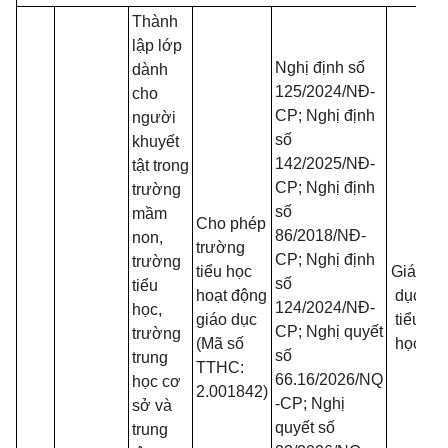
Thành
lập lớp
Nghị định số
dành
125/2024/NĐ-
cho
CP; Nghị định
người
số
khuyết
142/2025/NĐ-
tật trong
CP; Nghị định
trường
số
mầm
Cho phép
86/2018/NĐ-
non,
trường
CP; Nghị định
trường
tiểu học
Giáo
t
số
tiểu
hoạt động
dục
124/2024/NĐ-
học,
giáo dục
tiểu
CP; Nghị quyết
trường
(Mã số
học
số
trung
TTHC:
c
66.16/2026/NQ
học cơ
2.001842)
-CP; Nghị
sở và
quyết số
trung