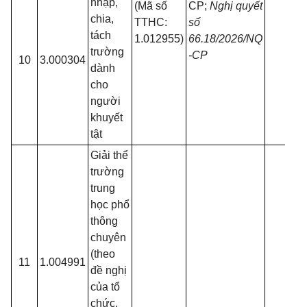
nhập,
(Mã số
CP;
Nghị quyết
chia,
TTHC:
số
tách
1.012955)
66.18/2026/NQ
trường
-CP
10
3.000304
dành
cho
người
khuyết
tật
Giải thể
trường
trung
học phổ
thông
chuyên
(theo
11
1.004991
đề nghị
của tổ
chức,