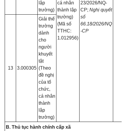
lập
cá nhân
23/2026/NQ-
trường)
thành lập
CP;
Nghị quyết
trường)
số
Giải thể
(Mã số
66.18/2026/NQ
trường
TTHC:
-CP
dành
1.012956)
cho
người
khuyết
tật
13
3.000305
(Theo
đề nghị
của tổ
chức,
cá nhân
thành
lập
trường)
B. Thủ tục hành chính cấp xã