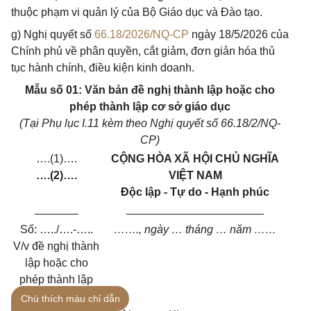
thuộc phạm vi quản lý của Bộ Giáo dục và Đào tạo.
g) Nghị quyết số
66.18/2026/NQ-CP
ngày 18/5/2026 của
Chính phủ về phân quyền, cắt giảm, đơn giản hóa thủ
tục hành chính, điều kiện kinh doanh.
Mẫu số 01: Văn bản đề nghị thành lập hoặc cho
phép thành lập cơ sở giáo dục
(Tại Phụ lục I.11 kèm theo Nghị quyết số 66.18/2/NQ-
CP)
….(1)….
CỘNG HÒA XÃ HỘI CHỦ NGHĨA
….(2)….
VIỆT NAM
Độc lập - Tự do - Hạnh phúc
_______
______________________
Số: …../….-…..
……., ngày … tháng … năm ……
V/v đề nghị thành
lập hoặc cho
phép thành lập
….(3)….
Chú thích màu chỉ dẫn