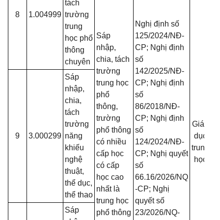
tách
8
1.004999
trường
Nghị định số
trung
Sáp
125/2024/NĐ-
học phổ
nhập,
CP; Nghị định
thông
chia, tách
số
chuyên
trường
142/2025/NĐ-
Sáp
trung học
CP; Nghị định
t
nhập,
phổ
số
chia,
thông,
86/2018/NĐ-
tách
trường
CP; Nghị định
trường
Giáo
phổ thông
số
9
3.000299
năng
dục
có nhiều
124/2024/NĐ-
khiếu
trung
cấp học
CP; Nghị quyết
nghệ
học
có cấp
số
đ
thuật,
học cao
66.16/2026/NQ
thể dục,
nhất là
-CP; Nghị
d
thể thao
trung học
quyết số
Sáp
phổ thông
23/2026/NQ-