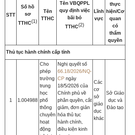
Tên VBQPPL
thực
Số hồ
quy định việc
Tên
Lĩnh
hiện/Cơ
sơ
STT
bãi bỏ
TTHC
vực
quan
(1)
TTHC
(2)
có
TTHC
thẩm
quyền
Thủ tục hành chính cấp tỉnh
Cho
Nghị quyết số
phép
66.18/2026/NQ-
trường
CP
ngày
Các
trung
18/5/2026 của
cơ
học
Chính phủ về
Sở Giáo
sở
1
1.004988
phổ
phân quyền, cắt
dục và
giáo
thông
giảm, đơn giản
Đào tạo
dục
chuyên
hóa thủ tục
khác
hoạt
hành chính,
động
điều kiện kinh