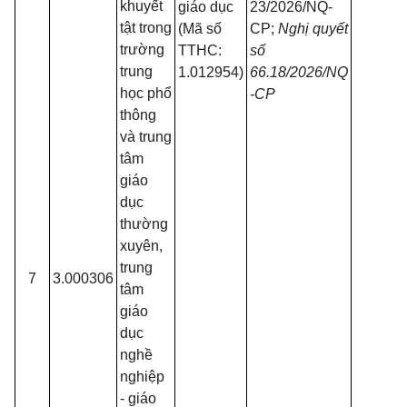
khuyết
giáo dục
23/2026/NQ-
tật trong
(Mã số
CP;
Nghị quyết
trường
TTHC:
số
trung
1.012954)
66.18/2026/NQ
học phổ
-CP
thông
và trung
tâm
giáo
dục
thường
xuyên,
trung
7
3.000306
tâm
giáo
dục
nghề
nghiệp
- giáo