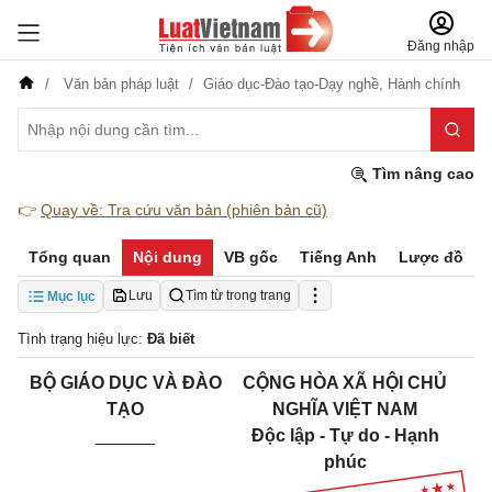
Đăng nhập
Văn bản pháp luật
Giáo dục-Đào tạo-Dạy nghề,
Hành chính
Tìm nâng cao
👉
Quay về: Tra cứu văn bản (phiên bản cũ)
Tổng quan
Nội dung
VB gốc
Tiếng Anh
Lược đồ
Lưu
Tìm từ trong trang
Mục lục
Tình trạng hiệu lực:
Đã biết
BỘ GIÁO DỤC VÀ ĐÀO
CỘNG HÒA XÃ HỘI CHỦ
TẠO
NGHĨA VIỆT NAM
______
Độc lập - Tự do - Hạnh
phúc
______________________