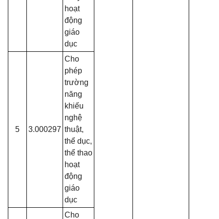
hoạt
động
giáo
dục
Cho
phép
trường
năng
khiếu
nghệ
5
3.000297
thuật,
thể dục,
thể thao
hoạt
động
giáo
dục
Cho