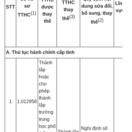
TTHC
Lĩnh
sơ
dung sửa đổi,
STT
được
thay
vực
(1)
bổ sung, thay
thay
q
TTHC
(3)
thế
(2)
thế
N
thế
q
A. Thủ tục hành chính cấp tỉnh
Thành
lập
hoặc
cho
phép
thành
1
1.012958
lập
trường
trung
học phổ
Nghị định số
Thành lập