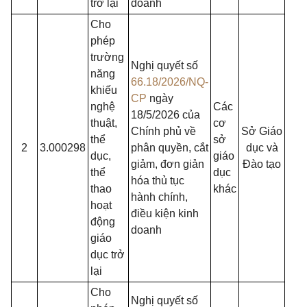
trở lại
doanh
Cho
phép
trường
Nghị quyết số
năng
66.18/2026/NQ-
khiếu
CP
ngày
nghệ
Các
18/5/2026 của
thuật,
cơ
Chính phủ về
Sở Giáo
thể
sở
2
3.000298
phân quyền, cắt
dục và
dục,
giáo
giảm, đơn giản
Đào tạo
thể
dục
hóa thủ tục
thao
khác
hành chính,
hoạt
điều kiện kinh
động
doanh
giáo
dục trở
lại
Cho
Nghị quyết số