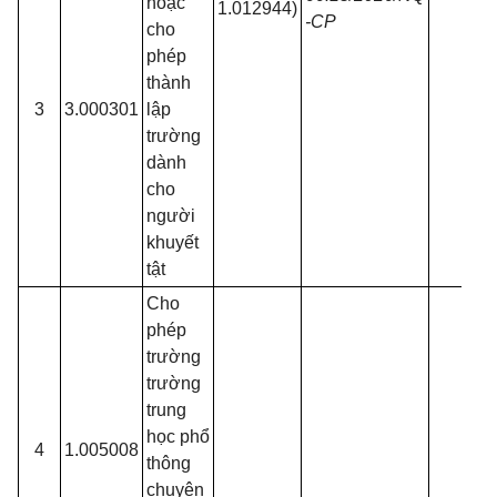
hoặc
1.012944)
-CP
cho
phép
thành
3
3.000301
lập
trường
dành
cho
người
khuyết
tật
Cho
phép
trường
trường
trung
học phổ
4
1.005008
thông
chuyên