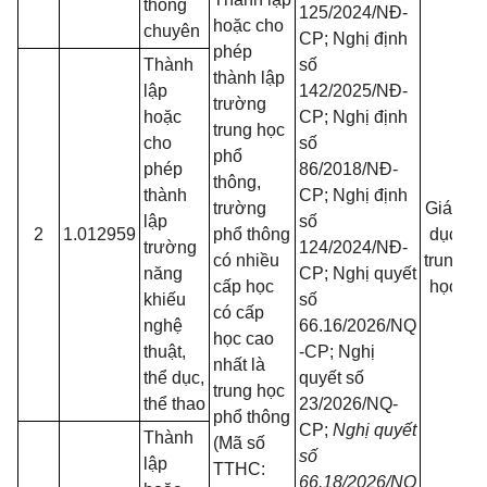
thông
125/2024/NĐ-
hoặc cho
chuyên
CP; Nghị định
phép
Thành
số
thành lập
lập
142/2025/NĐ-
trường
hoặc
CP; Nghị định
trung học
cho
số
phổ
phép
86/2018/NĐ-
thông,
thành
CP; Nghị định
t
trường
Giáo
lập
số
2
1.012959
phổ thông
dục
trường
124/2024/NĐ-
có nhiều
trung
năng
CP; Nghị quyết
cấp học
học
khiếu
số
có cấp
nghệ
66.16/2026/NQ
học cao
thuật,
-CP; Nghị
nhất là
thể dục,
quyết số
trung học
thể thao
23/2026/NQ-
phổ thông
CP;
Nghị quyết
Thành
(Mã số
số
lập
TTHC:
66.18/2026/NQ