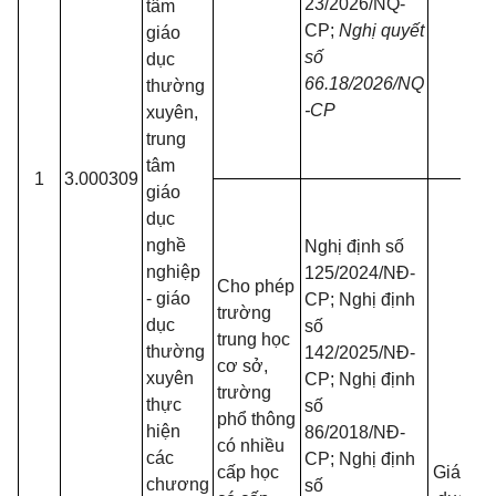
23/2026/NQ-
tâm
CP;
Nghị quyết
giáo
số
dục
66.18/2026/NQ
thường
-CP
xuyên,
trung
tâm
1
3.000309
giáo
dục
nghề
Nghị định số
nghiệp
125/2024/NĐ-
Cho phép
- giáo
CP; Nghị định
trường
dục
số
trung học
thường
142/2025/NĐ-
cơ sở,
xuyên
CP; Nghị định
trường
thực
số
phổ thông
hiện
86/2018/NĐ-
có nhiều
các
CP; Nghị định
t
cấp học
Giáo
chương
số