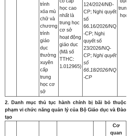
có cấp
dục
trình
124/2024/NĐ-
học cao
trung
xóa mù
CP; Nghị quyết
nhất là
học
chữ và
số
c
trung học
chương
66.16/2026/NQ
cơ sở
trình
-CP; Nghị
hoạt động
giáo
quyết số
giáo dục
dục
23/2026/NQ-
(Mã số
thường
CP;
Nghị quyết
TTHC:
xuyên
số
1.012965)
cấp
66.18/2026/NQ
trung
-CP
học cơ
sở
2. Danh mục thủ tục hành chính bị bãi bỏ thuộc
phạm vi chức năng quản lý của Bộ Giáo dục và Đào
tạo
Cơ
quan