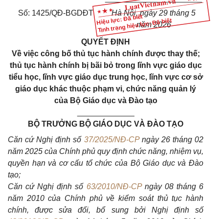
Số: 1425/QĐ-BGDĐT
Hà Nội, ngày 29 tháng 5
Hiệu lực: Đã biết
Tình trạng hiệu lực: Đã biết
năm 2026
QUYẾT ĐỊNH
Về việc công bố thủ tục hành chính được thay thế;
thủ tục hành chính bị bãi bỏ trong lĩnh vực giáo dục
tiểu học, lĩnh vực giáo dục trung học, lĩnh vực cơ sở
giáo dục khác thuộc phạm vi, chức năng quản lý
của Bộ Giáo dục và Đào tạo
_____________
BỘ TRƯỞNG BỘ GIÁO DỤC VÀ ĐÀO TẠO
Căn cứ Nghị định số
37/2025/NĐ-CP
ngày 26 tháng 02
năm 2025 của Chính phủ quy định chức năng, nhiệm vụ,
quyền hạn và cơ cấu tổ chức của Bộ Giáo dục và Đào
tạo;
Căn cứ Nghị định số
63/2010/NĐ-CP
ngày 08 tháng 6
năm 2010 của Chính phủ về kiểm soát thủ tục hành
chính, được sửa đổi, bổ sung bởi Nghị định số