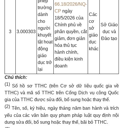
phép
66.18/2026/NQ-
trường
CP
ngày
dành
Các
18/5/2026 của
cho
cơ
Chính phủ về
Sở Giáo
người
sở
3
3.000303
phân quyền, cắt
dục và
khuyết
giáo
giảm, đơn giản
Đào tạo
tật hoạt
dục
hóa thủ tục
động
khác
hành chính,
giáo
điều kiện kinh
dục trở
doanh
lại
Chú thích:
(1)
Số hồ sơ TTHC (trên Cơ sở dữ liệu quốc gia về
TTHC) và mã số TTHC trên Cổng Dịch vụ công Quốc
gia của TTHC được sửa đổi, bổ sung hoặc thay thế.
(2)
Tên, số, ký hiệu, ngày tháng năm ban hành và trích
yếu của các văn bản quy phạm pháp luật quy định nội
dung sửa đổi, bổ sung hoặc thay thế, bãi bỏ TTHC.