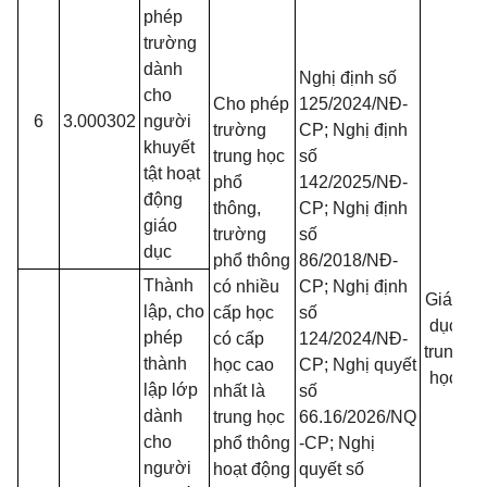
phép
trường
dành
Nghị định số
cho
Cho phép
125/2024/NĐ-
6
3.000302
người
trường
CP; Nghị định
khuyết
trung học
số
tật hoạt
phổ
142/2025/NĐ-
động
thông,
CP; Nghị định
giáo
trường
số
dục
phổ thông
86/2018/NĐ-
Thành
có nhiều
CP; Nghị định
Giáo
đ
lập, cho
cấp học
số
dục
phép
có cấp
124/2024/NĐ-
trung
d
thành
học cao
CP; Nghị quyết
học
lập lớp
nhất là
số
dành
trung học
66.16/2026/NQ
cho
phổ thông
-CP; Nghị
người
hoạt động
quyết số