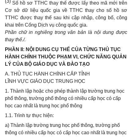
(3)
Số hồ sơ TTHC thay thế được lấy theo mã mới trên
Cơ sở dữ liệu quốc gia về TTHC thay cho số hồ sơ
TTHC được thay thế sau khi cập nhập, công bố, công
khai trên Cổng Dịch vụ công quốc gia.
Phần chữ in nghiêng trong văn bản là nội dung được
thay thế./.
PHẦN II: NỘI DUNG CỤ THỂ CỦA TỪNG THỦ TỤC
HÀNH CHÍNH THUỘC PHẠM VI, CHỨC NĂNG QUẢN
LÝ CỦA BỘ GIÁO DỤC VÀ ĐÀO TẠO
A. THỦ TỤC HÀNH CHÍNH CẤP TỈNH
LĨNH VỰC GIÁO DỤC TRUNG HỌC
1. Thành lập hoặc cho phép thành lập trường trung học
phổ thông, trường phổ thông có nhiều cấp học có cấp
học cao nhất là trung học phổ thông
1.1. Trình tự thực hiện:
a) Thành lập trường trung học phổ thông, trường phổ
thông có nhiều cấp học có cấp học cao nhất là trung học