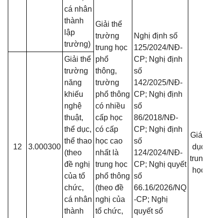
cá nhân
thành
Giải thể
lập
trường
Nghị định số
trường)
trung học
125/2024/NĐ-
Giải thể
phổ
CP; Nghị định
trường
thông,
số
năng
trường
142/2025/NĐ-
khiếu
phổ thông
CP; Nghị định
nghệ
có nhiều
số
thuật,
cấp học
86/2018/NĐ-
thể dục,
có cấp
CP; Nghị định
t
Giáo
thể thao
học cao
số
12
3.000300
dục
(theo
nhất là
124/2024/NĐ-
trung
đề nghị
trung học
CP; Nghị quyết
học
của tổ
phổ thông
số
chức,
(theo đề
66.16/2026/NQ
cá nhân
nghị của
-CP; Nghị
thành
tổ chức,
quyết số