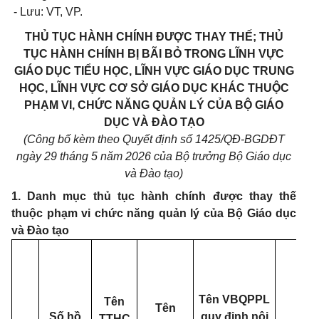
- Lưu: VT, VP.
THỦ TỤC HÀNH CHÍNH ĐƯỢC THAY THẾ; THỦ
TỤC HÀNH CHÍNH BỊ BÃI BỎ TRONG LĨNH VỰC
GIÁO DỤC TIỂU HỌC, LĨNH VỰC GIÁO DỤC TRUNG
HỌC, LĨNH VỰC CƠ SỞ GIÁO DỤC KHÁC THUỘC
PHẠM VI, CHỨC NĂNG QUẢN LÝ CỦA BỘ GIÁO
DỤC VÀ ĐÀO TẠO
(Công bố kèm theo Quyết định số 1425/QĐ-BGDĐT
ngày 29 tháng 5 năm 2026 của Bộ trưởng Bộ Giáo dục
và Đào tạo)
1. Danh mục thủ tục hành chính được thay thế
thuộc phạm vi chức năng quản lý của Bộ Giáo dục
và Đào tạo
Tên VBQPPL
Tên
Tên
Số hồ
quy định nội
TTHC
(