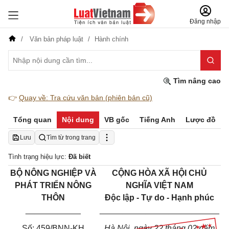
Đăng nhập
Văn bản pháp luật
Hành chính
Tìm nâng cao
👉
Quay về: Tra cứu văn bản (phiên bản cũ)
Tổng quan
Nội dung
VB gốc
Tiếng Anh
Lược đồ
Lưu
Tìm từ trong trang
Tình trạng hiệu lực:
Đã biết
BỘ NÔNG NGHIỆP VÀ
CỘNG HÒA XÃ HỘI CHỦ
PHÁT TRIỂN NÔNG
NGHĨA VIỆT NAM
THÔN
Độc lập - Tự do - Hạnh phúc
____________
__________________________
Số: 459/BNN-KH
Hà Nội, ngày 22 tháng 02 năm