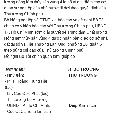
lượng nông lâm thủy sản vùng 4 là bố trí địa điểm cho cơ
quan sự nghiệp của nhà nước di dời theo quyết định của
Thủ tướng Chính phủ.
Bộ Nông nghiệp và PTNT xin báo cáo và đề nghị Bộ Tài
chính có ý kiến báo cáo với Thủ tướng Chính phủ, UBND
TP. Hồ Chí Minh sớm giải quyết để Trung tâm Chất lượng
Nông lâm thủy sản vùng 4 được nhận bàn giao cơ sở nhà
đất tại số 91 Hải Thượng Lãn Ông, phường 10, quận 5
theo đúng chỉ đạo của Thủ tướng Chính phủ.
Đề nghị Bộ Tài chính quan tâm, giúp đỡ.
Nơi nhận:
KT. BỘ TRƯỞNG
- Như trên;
THỨ TRƯỞNG
- PTT. Hoàng Trung Hải
(b/c);
- BT. Cao Đức Phát (b/c);
- TT: Lương Lê Phương;
- UBND TP. Hồ Chí Minh;
Diệp Kỉnh Tần
- Cục QLCL nông lâm sản