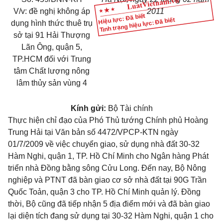
V/v: đề nghị không áp
2011
Hiệu lực: Đã biết
Tình trạng hiệu lực: Đã biết
dụng hình thức thuê trụ
sở tại 91 Hải Thượng
Lãn Ông, quận 5,
TP.HCM đối với Trung
tâm Chất lượng nông
lâm thủy sản vùng 4
Kính gửi:
Bộ Tài chính
Thực hiện chỉ đạo của Phó Thủ tướng Chính phủ Hoàng
Trung Hải tại Văn bản số 4472/VPCP-KTN ngày
01/7/2009 về việc chuyển giao, sử dụng nhà đất 30-32
Hàm Nghi, quận 1, TP. Hồ Chí Minh cho Ngân hàng Phát
triển nhà Đồng bằng sông Cửu Long. Đến nay, Bộ Nông
nghiệp và PTNT đã bàn giao cơ sở nhà đất tại 90G Trần
Quốc Toản, quận 3 cho TP. Hồ Chí Minh quản lý. Đồng
thời, Bộ cũng đã tiếp nhận 5 địa điểm mới và đã bàn giao
lại diện tích đang sử dụng tại 30-32 Hàm Nghi, quận 1 cho