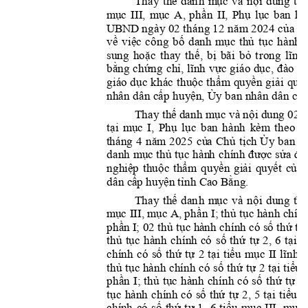
Thay
th
ế
dan
h
m
ục 
v
à
nội
du
ng
thủ
m
ục 
III,
m
ục
A, 
phần 
II
Phụ 
lục
ban
hà
,
năm 2
024 của
C
U
BN
D ngày 02 tháng
 12
về 
việc
công 
bố 
danh
m
ụ
c 
thủ 
tục 
hành 
su
ng 
hoặc 
thay 
t
hế, 
bị 
bãi 
bỏ
t
rong 
lĩnh 
bằ
ng
 chứn
g 
chỉ, 
lĩn
h 
vực
giáo dục, 
đào 
tạ
giá
o
 dục khác 
thuộc thẩm 
quy
ền 
giải 
quyế
nh
ân
 dân cấp huy
ện, Ủy ban nhân dân cấ
p
Thay
thế
 danh mục và
 nội d
ung 02
t
tại 
m
ục 
I, 
Phụ 
lục
ban 
hàn
h 
kè
m 
theo
Q
năm
2
025 
củ
a 
Chủ 
tịc
h 
Ủy
ban n
t
háng 
4 
danh
m
ụ
c 
t
hủ tục hàn
h 
chính đượ
c 
sửa đổ
nghiệ
p 
thu
ộc 
thẩm
quy
ền
giải 
quy
ết 
của
dân c
ấp huy
ện 
tỉnh Ca
o B
ằng.
Thay
th
ế 
dan
h
m
ục 
v
à
nội
du
ng 
t
hủ
m
ục 
I
II, mụ
c 
A, 
phần I; 
thủ tục hành
c
hín
phần
I
; 02 thủ tục hà
nh chín
h có s
ố thứ tự
thủ 
tục 
hà
nh 
chín
h 
c
ó 
số
thứ 
tự 
2
tại 
t
,
6 
hính 
có 
s
ố 
t
hứ 
tự 
2 
tại 
tiểu 
m
ục 
I
I
lĩnh 
v
c
thủ 
tục
hành chính có số 
thứ 
tự
2 
tại 
ti
ểu 
phần
I;
thủ 
tục
hành 
chính
có 
số 
thứ 
tự
1 
tục 
hà
nh 
chí
nh 
có 
số 
th
ứ 
tự 
2, 
5 
tại 
tiể
u 
m
chín
h 
có 
s
ố 
thứ 
t
ự
1, 
6 
tiểu 
mục 
II
I, 
mục