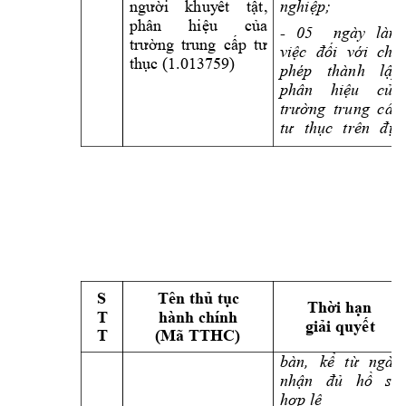
nghiệp;
người 
k
huy
ết 
tật, 
phân 
hiệu 
của 
- 
05 
ngày 
làm 
trường 
trung 
cấp 
tư 
việc 
đối 
với 
cho 
thục (1.01375
9)
phép 
thành 
lập 
phân 
hiệu 
của 
trường 
trung 
cấp 
tư 
thục 
trên 
địa 
S 
Tên thủ tục 
Thời hạn 
T 
hành chính 
giải quyết
T 
(Mã TTHC) 
bàn
, 
kể 
từ 
ngày 
nhận 
đủ 
hồ 
sơ 
hợp lệ