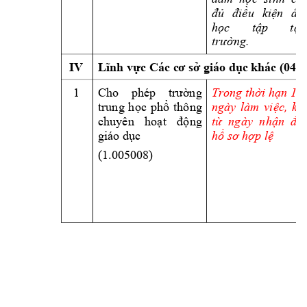
đủ 
điều 
kiện 
để 
học 
tập 
t
ại 
trường.
IV
Lĩnh vực Các c
ơ sở giáo dục k
hác (04
1 
1
5 
Trong thời hạn 
Cho 
phép 
trường 
trung 
học 
p
hổ 
thông 
ngày 
làm 
việc, 
kể 
chuyên 
hoạt 
động 
từ  ngà
y  nhận  đủ 
hồ sơ hợp lệ
giáo dục 
(1.005008) 