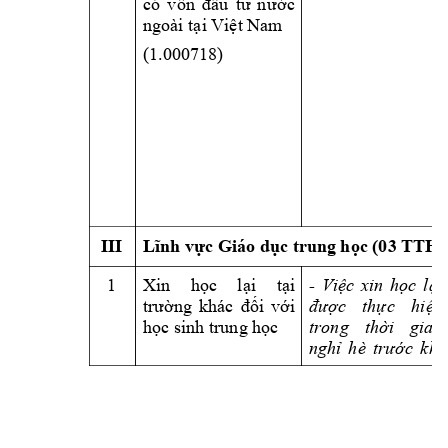
có 
vốn 
đầu 
tư 
n
ước
ngoài tại Việt N
am 
(1.000718) 
III 
TTHC
Lĩnh vực Giáo dục t
rung học (03 
1 
- 
Việc 
xin 
học 
l
ại 
Xin 
học 
lại 
tại 
trường 
khác 
đối 
với 
được 
thực 
hiện 
học sinh trung 
học
trong 
thời 
gian 
nghỉ 
hè 
trước 
khi 