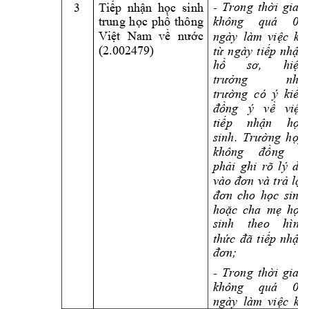
3 
- 
Trong 
thời 
gian 
Tiếp 
nhận 
học 
sinh 
không 
quá 
08 
trung 
học 
p
hổ 
thông 
Việt 
Nam
về 
nước 
ngày 
làm 
việc 
kể 
(2.002479) 
từ 
ngày 
tiếp 
nhận 
hồ 
sơ, 
hiệu 
trưởng 
nhà 
trường  có  ý  kiến 
đồng 
ý 
về 
việc 
tiếp 
nhận 
học 
sinh. 
Trường 
hợp 
không 
đồng 
ý 
phải 
ghi 
rõ 
lý 
do 
vào 
đơn 
và 
trả 
lại 
đơn 
cho 
học 
sinh 
hoặc 
cha 
mẹ 
học 
sinh 
theo 
hình 
thức 
đã 
tiếp 
nhận 
đơn;
- 
Trong 
thời 
gian 
không 
quá 
05 
ngày 
làm 
việc 
kể 