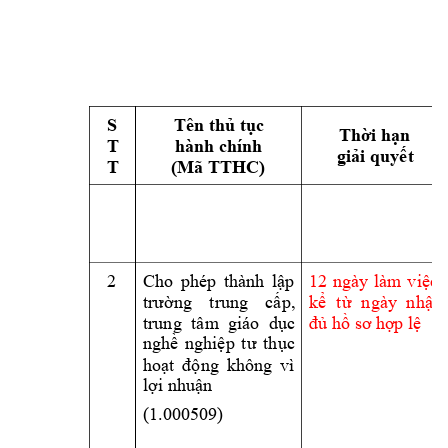
S 
Tên thủ tục 
Thời hạn 
T 
hành chính 
giải quyết
T 
(Mã TTHC) 
2 
1
2 
, 
ngày 
làm 
việc
Cho 
phép 
thành 
lập 
trường 
trung 
cấp,
kể 
t
ừ 
ngày 
n
hận 
đủ hồ sơ hợ
p lệ
trung 
tâm
giáo 
dục 
nghề 
nghiệp 
t
ư 
thục 
hoạt 
động 
không 
vì 
lợi nhuận 
(1.000509) 