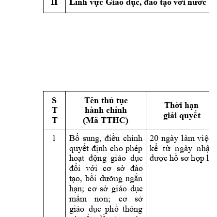
II
Lĩnh vực Giáo dục, 
đà
o tạ
o với nước n
S 
Tên thủ tục 
Thời hạn 
T 
hành chính 
giải quyết
T 
(Mã TTHC) 
1 
Bổ 
sung, 
điều 
chỉnh 
20 
ngày 
l
àm
việc, 
quyết 
định 
cho 
phép 
kể 
t
ừ 
ngày 
n
hận 
được hồ sơ hợp 
lệ
hoạt 
động 
giáo 
dục 
đối 
với 
cơ 
sở 
đ
à
o 
tạo, 
bồi 
dưỡng 
ngắn 
hạn; 
cơ 
sở 
gi
áo 
dục 
mầm
non
; 
cơ 
sở 
giáo 
dục 
phổ 
thông 