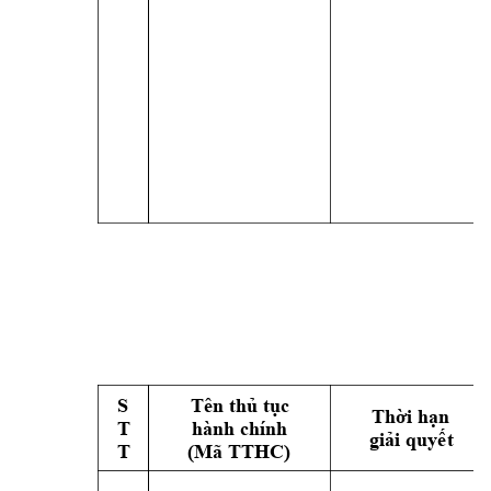
S 
Tên thủ tục 
Thời hạn 
T 
hành chính 
giải quyết
T 
(Mã TTHC) 