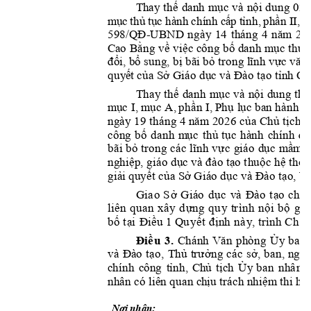
T
h
ay
th
ế 
da
nh
mục
và 
nộ
i 
dung 
02 
m
ục
 thủ 
tụ
c 
hà
nh
 c
hí
nh c
ấp
t
ỉnh,
 p
hầ
n I
I, P
59
8/
QĐ
UBND 
n
gày 
14 
tháng 
4 
năm 
20
-
Ca
o
 Bằng 
về việc công bố danh mục thủ 
đổ
i
, bổ sung, bị bãi bỏ trong lĩnh vực văn
quy
ết của Sở Giáo dục và Đào tạo tỉnh Ca
Thay
thế 
d
anh 
mục
và 
nội
dung 
th
ủ
m
ục 
I, mục A, 
p
hần I, 
Phụ
 l
ục ban hành 
k
ng
ày 
19 th
áng 4 năm 2026 của 
Chủ tịch 
công
bố 
danh 
m
ục 
thủ 
t
ục 
hành 
c
hính 
đư
bãi 
bỏ 
trong 
cá
c lĩnh 
vự
c 
giáo 
dục 
m
ầm 
ng
hi
ệp,
 giáo dục và đào tạo t
h
uộc 
hệ thốn
giả
i
quyết của Sở Giáo dục và Đào tạo, Ủ
ở
ụ
c
và
Đà
o 
t
ạ
ủ
Gia
o 
S
G
iáo
d
o 
ch
ự
ộ
ộ
ả
li
ên 
q
ua
n 
xâ
y 
d
ng
q
u
y 
tr
ìn
h 
n
i 
b
gi
ố
ại
Điề
ế
t
 đị
ủ
b
 t
u 1
 Qu
y
nh
nà
y, 
tr
ình C
h
Điề
u
3
. 
Chánh 
Văn 
phòng 
Ủy 
ban 
và 
Đ
ào 
tạo
Thủ 
trưởng 
các 
sở, 
ban, 
n
g
à
, 
tỉnh, 
C
hủ 
tị
c
h 
Ủy 
ban
nhâ
n 
c
h
ính 
c
ô
n
g
nh
ân
 có liên quan c
hịu trách nhiệm t
h
i 
hà
Nơi nhận: