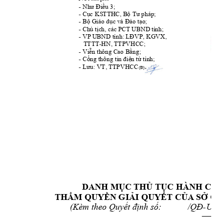
Như Điều 3;
- 
Cục K
S
TTHC, Bộ Tư pháp;
- 
Bộ Giáo dục và Đào tạo
;
- 
Chủ tịch, các PCT UBND
 tỉnh; 
- 
VP U
BND tỉnh: LĐVP, KGVX, 
- 
   T
TTT
-
HN, TTPVHCC; 
Viễn thông C
ao
Bằng;
- 
ổng
 thông tin điệ
ử
ỉ
- C
n t
 t
nh; 
Lưu: VT, TTPVHCC
- 
. 
(Đ)
DANH M
C TH
 T
Ụ
Ủ
ỤC HÀNH CH
TH
M QUY
N
 GI
I QUY
T C
A S
 G
Ẩ
Ề
Ả
Ế
Ủ
Ở
(Kèm theo Quy
nh s
-
ết 
đị
ố:            
/QĐ
UBN