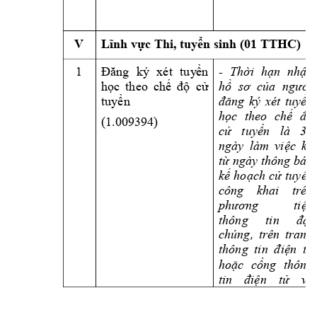
V 
Lĩnh vực Thi, tu
yển sinh (01 TTHC)
1 
- 
Th
ời 
hạn 
nhận 
Đăng 
ký 
xét 
tuy
ển 
học 
th
eo
chế 
độ 
cử 
hồ 
sơ 
của 
người 
tuyển 
đăng 
ký 
xét 
tuyển 
học 
theo 
chế 
độ 
(1.009394) 
cử 
tuyển 
là 
30 
ngày 
làm 
việc 
kể 
từ ngày thông báo 
kế 
hoạch 
cử 
tuyển
công 
khai 
trên 
phương 
tiện 
thông 
tin 
đại 
chúng, 
trên 
trang 
thông 
ti
n 
điện 
tử 
hoặc 
cổng 
thông 
tin 
điện 
tử 
và 