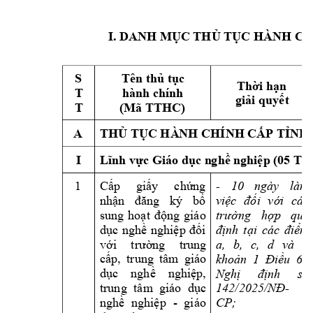
I. DANH M
C TH
 T
Ụ
Ủ
ỤC HÀNH C
H
S 
Tên thủ tục 
Thời hạn 
T 
hành chính 
giải quyết
T 
(Mã TTHC) 
A 
THỦ TỤC HÀ
NH CHÍNH CẤP TỈNH (
I 
Lĩnh vực Giáo dục n
g
hề n
ghiệp (05 T
1
- 
10 
ngày 
làm 
Cấp 
giấy 
chứng 
nhận 
đăng 
ký 
bổ 
việc 
đối 
với 
các 
sung 
hoạt 
động 
giáo 
trường 
hợp 
quy 
dục 
nghề 
nghiệp 
đối 
định 
tại 
các 
điểm 
với 
trường 
tr
ung 
a, 
b, 
c, 
d 
và 
đ 
cấp, 
trung 
tâm 
giáo 
khoản 
1 
Điều 
62 
dục 
nghề 
nghiệp, 
Nghị 
định 
số 
-
142/2025/NĐ
trung 
tâm
giáo 
dục 
- 
giáo 
CP; 
nghề 
nghiệp 