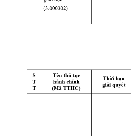
(3.000302) 
S 
Tên thủ tục 
Thời hạn 
T 
hành chính 
giải quyết
T 
(Mã TTHC) 