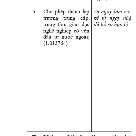
5 
, 
26 
ngày 
làm 
việc
Cho 
phép 
thành 
lập 
trường 
trung 
cấp,
kể 
từ 
ngày 
nhận 
đủ hồ sơ hợ
p lệ
trung 
tâm
giáo 
dục 
nghề 
nghiệp 
có 
vốn 
đầu 
tư  nước 
ngoài;
(1.013764) 