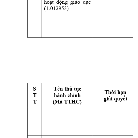
hoạt 
động 
giáo 
dục 
(1.012953) 
S 
Tên thủ tục 
Thời hạn 
T 
hành chính 
giải quyết
T 
(Mã TTHC) 