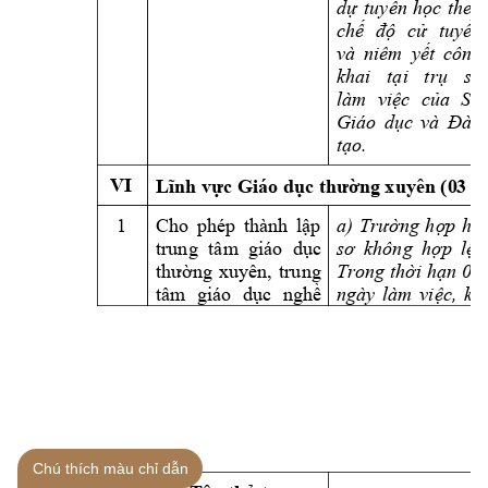
dự 
tu
yển 
học 
theo 
chế 
độ 
cử 
tuyển 
và 
niêm 
yết 
công 
khai 
tại 
trụ 
sở 
làm 
việc 
của 
Sở 
Giáo 
dục 
và 
Đào 
tạo.
VI
Lĩnh vực Giáo dục t
hường xuyên (0
3 
1 
Cho 
phép 
thành 
lập 
a) 
Trường 
hợp 
hồ 
trung 
tâm
giáo 
dục 
sơ 
không 
hợp 
lệ: 
thường 
xuyên, 
trung 
Trong thời hạn 
05 
tâm 
g
iáo 
dục 
nghề 
ngày 
làm 
việc, 
kể 
Chú thích màu chỉ dẫn