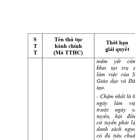
S 
Tên thủ tục 
Thời hạn 
T 
hành chính 
giải quyết
T 
(Mã TTHC) 
niêm 
yết 
công 
khai 
tại 
trụ 
sở 
làm 
việc 
của 
Sở 
Giáo 
dục 
và 
Đào 
tạo.
- 
Chậm nhất l
à 05 
ngày 
làm 
việc 
trước 
ngày 
xé
t 
tuyển, 
hội 
đồng 
cử 
tuyển 
phải 
l
ập 
danh 
sách 
người 
có 
đủ 
tiêu 
chuẩn