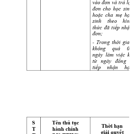
vào 
đơn 
và 
trả 
lại 
đơn 
cho 
học 
sinh 
hoặc 
cha 
mẹ 
học 
sinh 
theo 
hình 
thức 
đã 
tiếp 
nhận 
đơn;
- 
Trong 
thời 
gian 
không 
quá 
05 
ngày 
làm 
việc 
kể 
từ 
ngày 
đồng 
ý 
tiếp 
nhận 
học 
S 
Tên thủ tục 
Thời hạn 
T 
hành chính 
giải quyết