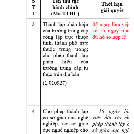
S 
Tên thủ tục 
Thời hạn 
T 
hành chính 
giải quyết
T 
(Mã TTHC) 
3 
, 
05 
ngày 
l
àm
việc
Thành 
lập 
phân 
hi
ệu
của trường trung cấp 
kể 
t
ừ 
ngày 
n
hận 
đủ hồ sơ hợ
p lệ
công 
l
ập 
trực 
t
huộc
tỉnh, 
t
hành 
phố 
trực 
thuộc 
trung 
ương; 
cho  phép  thà
nh  lập 
phân 
hiệu 
của 
trường 
trung 
cấp 
tư 
thục trên địa b
àn 
(1.010927) 
4 
- 
16
ngày 
làm 
Cho 
phép 
thành 
lập 
cơ 
s
ở 
giáo
dục 
nghề 
việc 
đối 
với 
cho 
nghiệp, 
cơ 
sở 
gi
áo
phép 
thành 
lập 
cơ 
dục nghề nghiệp cho 
sở 
giáo 
dục 
nghề 