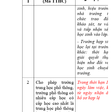
T 
(Mã TTHC) 
sinh, 
hiệu 
trưởng 
nhà 
trường 
tổ 
chức 
t
rao 
đổi, 
khảo 
sát, 
tư 
vấn 
và  tiếp  nhận 
xếp 
học sinh vào 
lớp.
- 
Trường 
hợp 
xin 
học 
lại 
tại 
trường 
khác: 
thờ
i 
hạn 
giải 
quyết 
thực 
hiện  như  đối  với 
học 
sinh 
chuyển 
trường.
2 
1
5 
Trong thời hạn 
Cho 
phép 
trường 
trung học phổ thô
ng, 
ngày 
làm 
việc, 
kể 
trường 
phổ 
thông 
có 
từ  ngà
y  nhận  đủ 
hồ sơ hợp lệ
nhiều 
cấp 
học 
có 
cấp 
học 
cao 
nhất 
là 
trung 
học 
p
hổ 
thông 