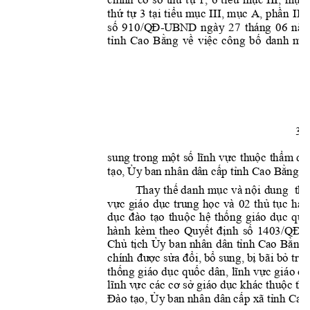
thứ 
tự 
3 t
ại tiểu mục 
III,
mục A, 
phần 
II
I
số 
910/Q
Đ
năm
-U
BN
D 
ngày
27 
thán
g 
06 
tỉnh 
Cao
Bằ
ng 
về 
vi
ệc
công 
bố 
d
anh 
mụ
3 
sung tron
g 
m
ột
 số 
l
ĩnh vực 
thu
ộc 
thẩm
qu
tạo, 
Ủ
y
 ba
n nhân dâ
n 
cấ
p tỉ
nh C
ao B
ằn
g
. 
Thay
thế
 danh 
mục
và
nội 
dung 
hủ
t
vự
c 
giáo 
d
ục 
tru
ng 
h
ọc
và 
02 
thủ
tục 
hàn
dục 
đào 
tạo 
t
huộc 
hệ
th
ống 
giá
o 
dục
quố
kèm
theo 
Q
uyết 
định 
số 
14
03/Q
Đ
h
ành 
-
Chủ 
t
ịch 
Ủy
ban nhâ
n 
dâ
n 
tỉ
nh 
C
ao 
Bằng
chín
h 
đư
ợc sử
a đổi,
 bổ
 su
ng, b
ị bãi b
ỏ tro
n
thống
giáo dục quốc
dâ
n, 
l
ĩnh
vực giáo
dụ
lĩnh v
ực cá
c cơ sở
 giáo d
ục khá
c thu
ộc t
hẩ
Đào 
tạo,
Ủy
 ba
n n
hân dân
 cấ
p xã
 tỉ
nh 
Cao