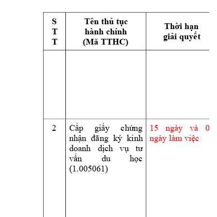
S 
Tên thủ tục 
Thời hạn 
T 
hành chính 
giải quyết
T 
(Mã TTHC) 
2 
15 
ngày 
và 
05 
Cấp 
giấy 
chứng 
ngày làm
 việc
nhận 
đăng 
ký 
kinh 
doanh 
dịch 
v
ụ 
tư 
vấn 
du 
học 
(1.005061) 