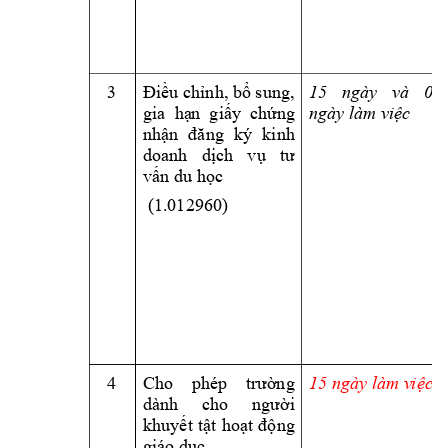
3 
15 
ngày 
và 
05 
Điều chỉnh, bổ sung, 
ngày làm việc
gia  hạ
n  giấy
  chứng 
nhận 
đăng 
ký 
kinh 
doanh 
dịch 
v
ụ 
tư 
vấn du học
 (1.012960) 
4 
15
 ngày 
làm v
iệc
Cho 
phép 
trường 
dành 
cho 
người 
khuyết 
tật 
hoạt 
động 
giáo dục 