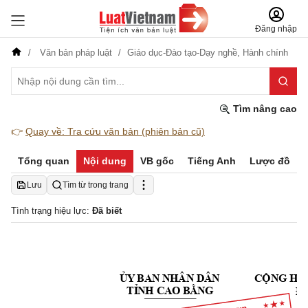
Đăng nhập
Văn bản pháp luật
Giáo dục-Đào tạo-Dạy nghề,
Hành chính
Tìm nâng cao
👉
Quay về: Tra cứu văn bản (phiên bản cũ)
Tổng quan
Nội dung
VB gốc
Tiếng Anh
Lược đồ
Lưu
Tìm từ trong trang
Tình trạng hiệu lực:
Đã biết
Ủ
Ộ
Y
BA
N 
NHÂN
 DÂ
N 
C
N
G H
Ò
Đ
T
Ỉ
N
H CA
O 
B
Ằ
N
G 