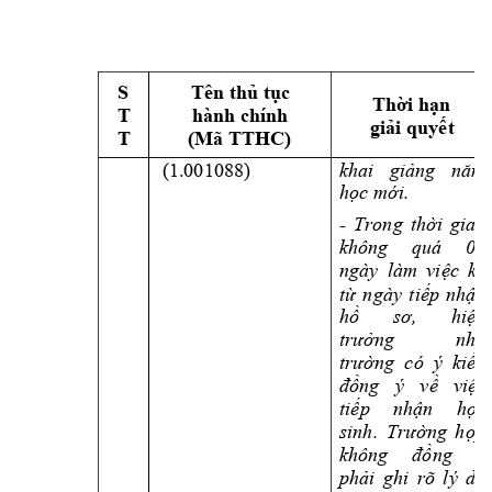
S 
Tên thủ tục 
Thời hạn 
T 
hành chính 
giải quyết
T 
(Mã TTHC) 
 (1.001088) 
khai 
giảng 
năm 
học mới.
- 
Trong 
thời 
gian 
không 
quá 
05 
ngày 
làm 
việc 
kể 
từ 
ngày 
tiếp 
nhận 
hồ 
sơ, 
hiệu 
nhà 
trưởng 
trường  có  ý  kiến 
đồng 
ý 
về 
việc 
tiếp 
nhận 
học 
sinh. 
Trường 
hợp 
không 
đồng 
ý 
phải 
ghi 
rõ 
lý 
do 