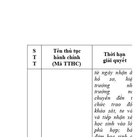
S 
Tên thủ tục 
Thời hạn 
T 
hành chính 
giải quyết
T 
(Mã TTHC) 
từ  ngà
y  nhận  đủ 
hồ 
sơ, 
hiệu 
trưởng 
nhà 
trường 
nơi 
chuyển 
đến 
tổ 
chức 
t
rao 
đổi, 
khảo 
sát, 
tư 
vấn 
và  tiếp  nhận 
xếp 
học  s
inh  vào 
lớp 
phù 
hợp; 
bảo
đảm  học 
sinh  có 