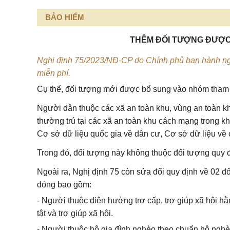
BẢO HIỂM
THÊM ĐỐI TƯỢNG ĐƯỢC C
Nghị định 75/2023/NĐ-CP do Chính phủ ban hành ng
miễn phí.
Cụ thể, đối tượng mới được bổ sung vào nhóm tham 
Người dân thuộc các xã an toàn khu, vùng an toàn 
thường trú tại các xã an toàn khu cách mạng trong 
Cơ sở dữ liệu quốc gia về dân cư, Cơ sở dữ liệu về c
Trong đó, đối tượng này không thuộc đối tượng quy đ
Ngoài ra, Nghị định 75 còn sửa đổi quy định về 02
đóng bao gồm:
- Người thuộc diện hưởng trợ cấp, trợ giúp xã hội hằ
tật và trợ giúp xã hội.
- Người thuộc hộ gia đình nghèo theo chuẩn hộ nghèo