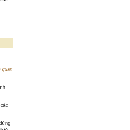
ơ quan
ành
 các
i đứng