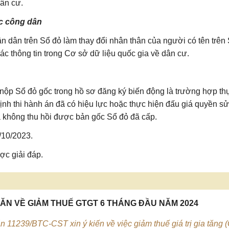
dân cư.
ớc công dân
 dân trên Sổ đỏ làm thay đổi nhân thân của người có tên trên
hác thông tin trong Cơ sở dữ liệu quốc gia về dân cư.
nộp Sổ đỏ gốc trong hồ sơ đăng ký biến động là trường hợp th
ịnh thi hành án đã có hiệu lực hoặc thực hiện đấu giá quyền s
à không thu hồi được bản gốc Sổ đỏ đã cấp.
/10/2023.
c giải đáp.
ĂN VỀ GIẢM THUẾ GTGT 6 THÁNG ĐẦU NĂM 2024
 11239/BTC-CST xin ý kiến về việc giảm thuế giá trị gia tăng