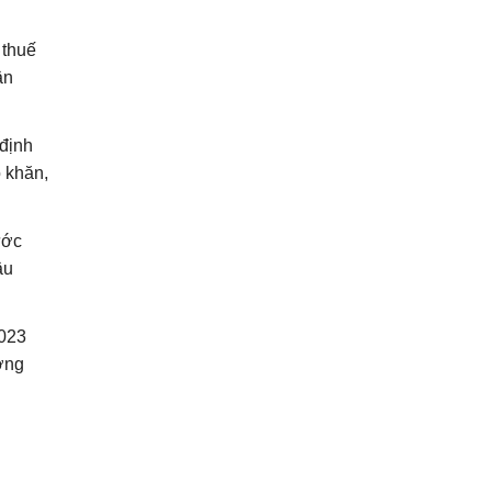
 thuế
ân
 định
ó khăn,
ước
âu
2023
ởng