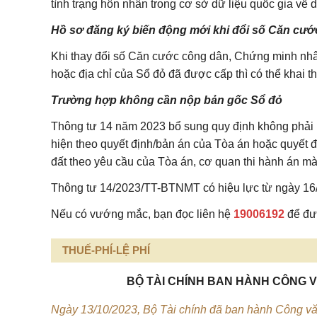
tình trạng hôn nhân trong cơ sở dữ liệu quốc gia về 
Hồ sơ đăng ký biến động mới khi đổi số Căn cư
Khi thay đổi số Căn cước công dân, Chứng minh nhân
hoặc địa chỉ của Sổ đỏ đã được cấp thì có thể khai t
Trường hợp không cần nộp bản gốc Sổ đỏ
Thông tư 14 năm 2023 bổ sung quy định không phải 
hiện theo quyết định/bản án của Tòa án hoặc quyết đ
đất theo yêu cầu của Tòa án, cơ quan thi hành án m
Thông tư
14/2023/TT-BTNMT
có hiệu lực từ ngày 16
Nếu có vướng mắc, bạn đọc liên hệ
19006192
để đượ
THUẾ-PHÍ-LỆ PHÍ
BỘ TÀI CHÍNH BAN HÀNH CÔNG V
Ngày 13/10/2023, Bộ Tài chính đã ban hành Công văn