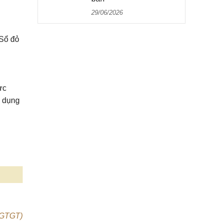
29/06/2026
 Sổ đỏ
ực
ử dụng
 (GTGT)