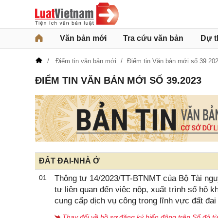
Văn bản mới
Tra cứu văn bản
Dự t
Điểm tin văn bản mới
Điểm tin Văn bản mới số 39.20
ĐIỂM TIN VĂN BẢN MỚI SỐ 39.2023
ĐẤT ĐAI-NHÀ Ở
01
Thông tư 14/2023/TT-BTNMT của Bộ Tài nguy
tư liên quan đến việc nộp, xuất trình sổ hộ k
cung cấp dịch vụ công trong lĩnh vực đất đai
Thay đổi về hồ sơ đăng ký biến động trên Sổ đỏ t