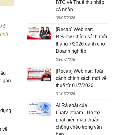
BTC về Thuế thu nhập
cá nhân
08/07/2026
 số
[Recap] Webinar:
hành
Review Chính sách mới
tháng 7/2026 dành cho
Doanh nghiệp
03/07/2026
[Recap] Webinar: Toàn
cầu
cảnh chính sách mới về
n gắn
thuế từ 01/7/2026
01/07/2026
AI Rà soát của
ử dụng
LuatVietnam - Hỗ trợ
phát hiện mâu thuẫn,
chồng chéo trong văn
n về
bản