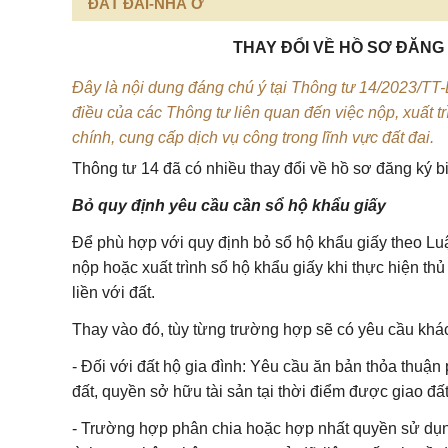
ĐẤT ĐAI-NHÀ Ở
THAY ĐỔI VỀ HỒ SƠ ĐĂNG 
Đây là nội dung đáng chú ý tại Thông tư 14/2023/TT
điều của các Thông tư liên quan đến việc nộp, xuất tr
chính, cung cấp dịch vụ công trong lĩnh vực đất đai.
Thông tư 14 đã có nhiều thay đổi về hồ sơ đăng ký bi
Bỏ quy định yêu cầu cần sổ hộ khẩu giấy
Để phù hợp với quy định bỏ sổ hộ khẩu giấy theo
Lu
nộp hoặc xuất trình sổ hộ khẩu giấy khi thực hiện th
liền với đất.
Thay vào đó, tùy từng trường hợp sẽ có yêu cầu khá
- Đối với đất hộ gia đình: Yêu cầu ăn bản thỏa thuận
đất, quyền sở hữu tài sản tại thời điểm được giao đấ
- Trường hợp phân chia hoặc hợp nhất quyền sử dụng đ