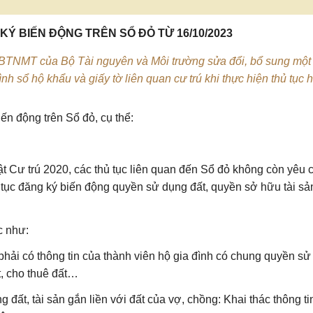
KÝ BIẾN ĐỘNG TRÊN SỔ ĐỎ TỪ 16/10/2023
-BTNMT của Bộ Tài nguyên và Môi trường sửa đổi, bổ sung một
ình sổ hộ khẩu và giấy tờ liên quan cư trú khi thực hiện thủ tục 
ến động trên Sổ đỏ, cụ thể:
ật Cư trú 2020
, các thủ tục liên quan đến Sổ đỏ không còn yêu 
ủ tục đăng ký biến động quyền sử dụng đất, quyền sở hữu tài sả
c như:
 phải có thông tin của thành viên hộ gia đình có chung quyền s
t, cho thuê đất…
ất, tài sản gắn liền với đất của vợ, chồng: Khai thác thông ti