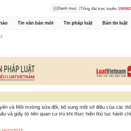
|
Danh mục
Tổng đài trực tuyến
19006
hảo
Tin văn bản mới
Tin pháp luật
Bản tin luật
23
ên và Môi trường sửa đổi, bổ sung một số điều của các th
hẩu và giấy tờ liên quan cư trú khi thực hiện thủ tục hành ch
ừ 16/10/2023