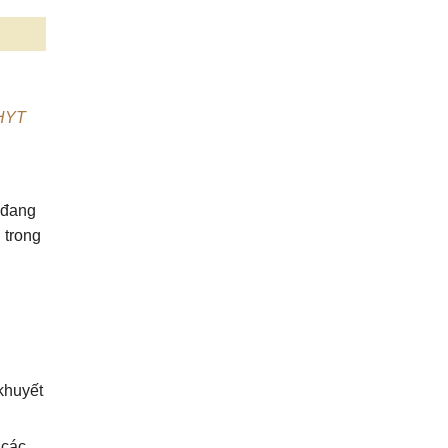
BHYT
 đang
 trong
khuyết
 các