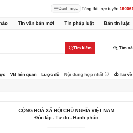
|
Danh mục
Tổng đài trực tuyến
19006
hảo
Tin văn bản mới
Tin pháp luật
Bản tin luật
Tìm kiếm
Tìm nâ
lực
VB liên quan
Lược đồ
Nội dung hợp nhất
Tải về
CỘNG HOÀ XÃ HỘI CHỦ NGHĨA VIỆT NAM
Độc lập - Tự do - Hạnh phúc
______________