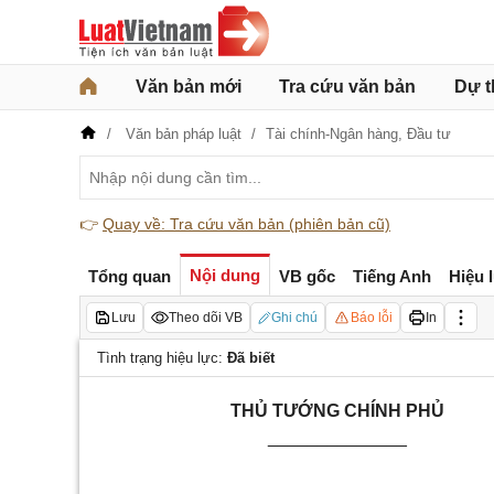
Văn bản mới
Tra cứu văn bản
Dự t
Văn bản pháp luật
Tài chính-Ngân hàng,
Đầu tư
👉
Quay về: Tra cứu văn bản (phiên bản cũ)
Nội dung
Tổng quan
VB gốc
Tiếng Anh
Hiệu 
Lưu
Theo dõi VB
Ghi chú
Báo lỗi
In
Tình trạng hiệu lực:
Đã biết
THỦ TƯỚNG CHÍNH PHỦ
______________