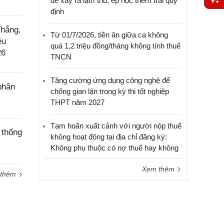
để xảy ra lạm thu, ép học thêm trái quy
định
Yêu
cầu
Thắng,
Từ 01/7/2026, tiền ăn giữa ca không
hỗ trợ
ều
quá 1,2 triệu đồng/tháng không tính thuế
26
TNCN
Tăng cường ứng dụng công nghệ để
phân
chống gian lận trong kỳ thi tốt nghiệp
THPT năm 2027
Tạm hoãn xuất cảnh với người nộp thuế
 thống
không hoạt động tại địa chỉ đăng ký:
Không phụ thuộc có nợ thuế hay không
Xem thêm
 thêm