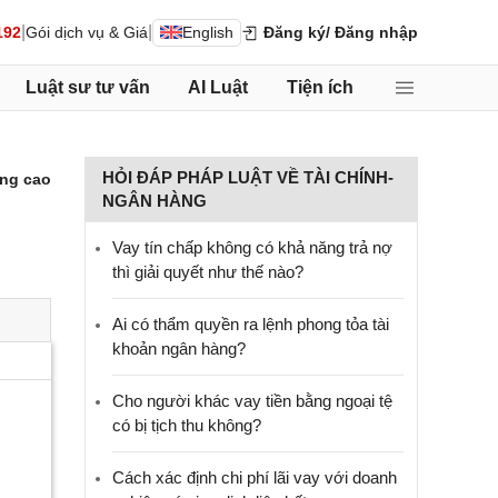
|
|
192
Gói dịch vụ & Giá
English
Đăng ký
/ Đăng nhập
Luật sư tư vấn
AI Luật
Tiện ích
HỎI ĐÁP PHÁP LUẬT VỀ TÀI CHÍNH-
ng cao
NGÂN HÀNG
Vay tín chấp không có khả năng trả nợ
thì giải quyết như thế nào?
Ai có thẩm quyền ra lệnh phong tỏa tài
khoản ngân hàng?
Cho người khác vay tiền bằng ngoại tệ
có bị tịch thu không?
Cách xác định chi phí lãi vay với doanh