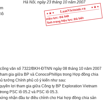
Hà Nội, ngày 23 tháng 10 năm 2007
am
 lô
Hiệu lực: Đã biết
Tình trạng hiệu lực: Đã biết
ại công văn số 7322/BKH-ĐTNN ngày 08 tháng 10 năm 2007
tham gia giữa BP và
ConocoPhillips trong Hợp đồng chia
hủ tướng Chính phủ có ý kiến như sau:
quyền lợi tham gia giữa Công ty BP Exploration Vietnam
trong PSC lô 05.2 và PSC lô 05.3.
hứng nhận đầu tư điều chỉnh cho Hai hợp đồng chia sản
.