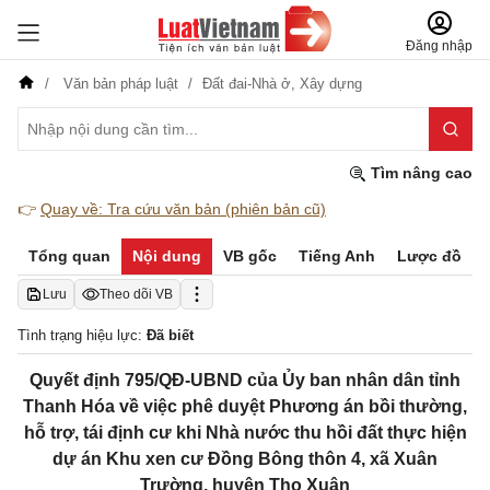
Đăng nhập
Văn bản pháp luật
Đất đai-Nhà ở,
Xây dựng
Tìm nâng cao
👉
Quay về: Tra cứu văn bản (phiên bản cũ)
Tổng quan
Nội dung
VB gốc
Tiếng Anh
Lược đồ
Lưu
Theo dõi VB
Tình trạng hiệu lực:
Đã biết
Quyết định 795/QĐ-UBND của Ủy ban nhân dân tỉnh
Thanh Hóa về việc phê duyệt Phương án bồi thường,
hỗ trợ, tái định cư khi Nhà nước thu hồi đất thực hiện
dự án Khu xen cư Đồng Bông thôn 4, xã Xuân
Trường, huyện Thọ Xuân