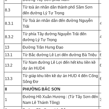
Từ toà án nhân dân thành phố Sầm Sơn
8.3
đến đường Lý Tự Trọng
Từ Toà án nhân dân đến đường Nguyễn
8.3.1
4.00
Trãi
Từ phía Tây đường Nguyễn Trãi đến
8.3.2
4.00
đường Lý Tự Trọng
13
Đường Trần Hưng Đạo
13.1
Từ Bắc đường Lê Lợi đến đường Bà Triệu
6.00
Từ Nam đường Lê Lợi đến hết khu liền kề
13.2
6.00
dự án HUD4
Từ giáp khu liền kề dự án HUD 4 đến Cống
13.3
6.00
Sông Đơ
II
PHƯỜNG BẮC SƠN
Đường Hồ Xuân Hương : (Từ Tây Sơn đến
1
30.0
Nam Lê Thánh Tông)