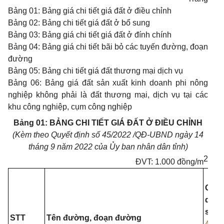
Bảng
01:
Bảng giá
chi
tiết giá đất ở điều chỉnh
Bảng
02:
Bảng
chi
tiết giá đất ở bổ
sung
Bảng
03:
Bảng giá
chi
tiết giá đất ở đính chính
Bảng
04:
Bảng giá
chi
tiết bãi bỏ các tuyến đường, đoạn
đường
Bảng
05:
Bảng
chi
tiết giá đất thương mại dịch vụ
Bảng
06:
Bảng giá đất sản xuất
kinh doanh phi
nông
nghiệp không phải là đất thương mại, dịch vụ tại các
khu
công nghiệp, cụm công nghiệp
Bảng 01: BẢNG CHI TIẾT GIÁ ĐẤT Ở ĐIỀU CHỈNH
(Kèm theo Quyết định số 45/2022 /QĐ-UBND ngày 14
tháng 9 năm 2022 của Ủy ban nhân dân tỉnh)
2
ĐVT: 1.000 đồng/m
Giá đ
quyế
số
STT
Tên đường, đoạn đường
44/2