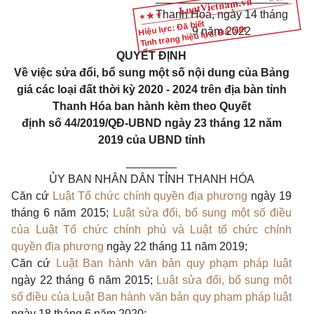
Thanh Hoá, ngày
14
tháng
Hiệu lực: Đã biết
Tình trạng hiệu lực: Đã biết
9
năm 2022
QUYẾT ĐỊNH
Về việc sửa
đổi
, bổ sung một
số
nội dung của Bảng
giá các loại đất
thời kỳ 2020 - 2024 trên địa bàn tỉnh
Thanh Hóa ban hành kèm theo
Quyết
định
số
44/2019/QĐ-UBND ngày 23 tháng 12 năm
2019 của UBND tỉnh
________
ỦY BAN NHÂN DÂN TỈNH THANH HÓA
Căn cứ
Luật Tổ chức chính quyền địa phương
ngày 19
tháng 6 năm 2015;
Luật sửa đổi, bổ sung một số điều
của Luật Tổ chức chính phủ và Luật tổ chức chính
quyền địa phương
ngày 22 tháng 11 năm 2019;
Căn cứ
Luật Ban hành văn bản quy phạm pháp luật
ngày 22 tháng 6 năm 2015;
Luật sửa đổi, bổ sung một
số điều của Luật Ban hành văn bản quy phạm pháp luật
ngày 18 tháng 6 năm 2020;