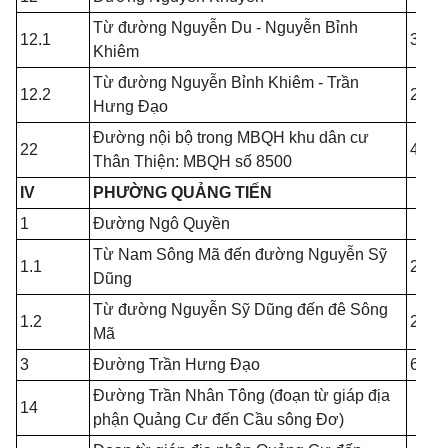
Từ đường Nguyễn Du - Nguyễn Bỉnh
12.1
3.00
Khiêm
Từ đường Nguyễn Bỉnh Khiêm - Trần
12.2
2.00
Hưng Đạo
Đường nội bộ trong MBQH khu dân cư
22
4.00
Thân Thiện: MBQH số 8500
IV
PHƯỜNG QUẢNG TIẾN
1
Đường Ngô Quyền
Từ Nam Sông Mã đến đường Nguyễn Sỹ
1.1
2.50
Dũng
Từ đường Nguyễn Sỹ Dũng đến đê Sông
1.2
2.50
Mã
3
Đường Trần Hưng Đạo
6.00
Đường Trần Nhân Tông (đoạn từ giáp địa
14
phận Quảng Cư đến Cầu sông Đơ)