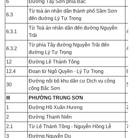
6
Đường Tây Sơn phía Bắc
Từ toà án nhân dân thành phố Sầm Sơn
6.3
đến đường Lý Tự Trọng
Từ Toà án nhân dân đến đường Nguyễn
6.3.1
4.00
Trãi
Từ phía Tây đường Nguyễn Trãi đến
6.3.2
4.00
đường Lý Tự Trọng
12
Đường Lê Thánh Tông
12.4
Đoạn từ Ngô Quyền - Lý Tự Trọng
8.00
Đường nội bộ khu dân cư Dịch vụ công
30
5.00
cộng Bắc Sơn
III
PHƯỜNG TRUNG SƠN
1
Đường Hồ Xuân Hương
22.0
2
Đường Thanh Niên
2.1
Từ Lê Thánh Tông - Nguyễn Hồng Lễ
7.00
3
Đường Nguyễn Du