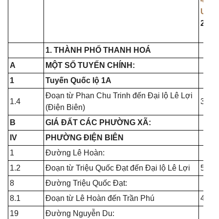
UBN
23/1
1. THÀNH PHỐ THANH HOÁ
A
MỘT SỐ TUYẾN CHÍNH:
1
Tuyến Quốc lộ 1A
Đoạn từ Phan Chu Trinh đến Đại lộ Lê Lợi
1.4
33.0
(Điện Biên)
B
GIÁ ĐẤT CÁC PHƯỜNG XÃ:
IV
PHƯỜNG ĐIỆN BIÊN
1
Đường Lê Hoàn:
1.2
Đoạn từ Triệu Quốc Đạt đến Đại lộ Lê Lợi
55.0
8
Đường Triệu Quốc Đạt:
8.1
Đoạn từ Lê Hoàn đến Trần Phú
40.0
19
Đường Nguyễn Du: