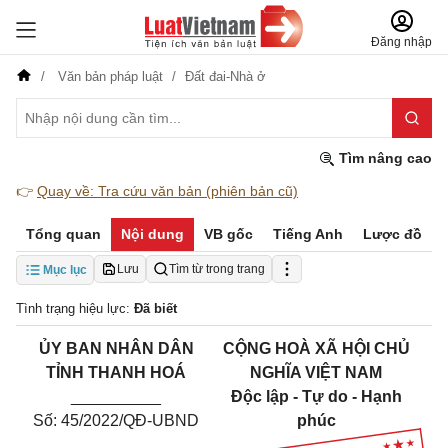
Đăng nhập
Văn bản pháp luật
Đất đai-Nhà ở
Tìm nâng cao
👉
Quay về: Tra cứu văn bản (phiên bản cũ)
Tổng quan
Nội dung
VB gốc
Tiếng Anh
Lược đồ
Lưu
Tìm từ trong trang
Mục lục
Tình trạng hiệu lực:
Đã biết
ỦY BAN NHÂN DÂN
CỘNG HOÀ XÃ HỘI CHỦ
TỈNH THANH HOÁ
NGHĨA VIỆT NAM
__________
Độc lập - Tự do - Hạnh
Số: 45/2022/QĐ-UBND
phúc
_____________________