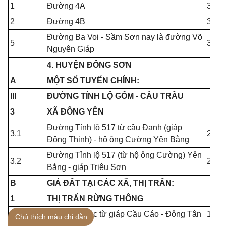
1
Đường 4A
3.50
2
Đường 4B
3.50
Đường Ba Voi - Sầm Sơn nay là đường Võ
5
3.50
Nguyên Giáp
4. HUYỆN ĐÔNG SƠN
A
MỘT SỐ TUYẾN CHÍNH:
III
ĐƯỜNG TỈNH LỘ GỐM - CẦU TRẦU
3
XÃ ĐÔNG YÊN
Đường Tỉnh lộ 517 từ cầu Đanh (giáp
3.1
2.50
Đông Thịnh) - hộ ông Cường Yên Bằng
Đường Tỉnh lộ 517 (từ hộ ông Cường) Yên
3.2
2.00
Bằng - giáp Triệu Sơn
B
GIÁ ĐẤT TẠI CÁC XÃ, THỊ TRẤN:
1
THỊ TRẤN RỪNG THÔNG
1.8
Dọc kênh Bắc từ giáp Cầu Cáo - Đông Tân
1.00
Chú thích màu chỉ dẫn