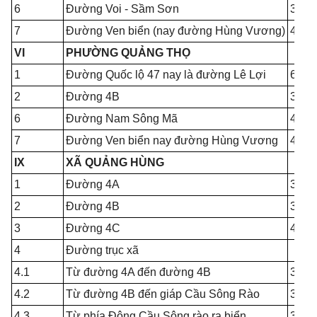
6
Đường Voi - Sầm Sơn
3.50
7
Đường Ven biển (nay đường Hùng Vương)
4.00
VI
PHƯỜNG QUẢNG THỌ
1
Đường Quốc lộ 47 nay là đường Lê Lợi
6.00
2
Đường 4B
3.50
6
Đường Nam Sông Mã
4.00
7
Đường Ven biển nay đường Hùng Vương
4.00
IX
XÃ QUẢNG HÙNG
1
Đường 4A
3.50
2
Đường 4B
3.50
3
Đường 4C
4.00
4
Đường trục xã
4.1
Từ đường 4A đến đường 4B
3.50
4.2
Từ đường 4B đến giáp Cầu Sông Rào
3.50
4.3
Từ phía Đông Cầu Sông rào ra biển
3.50