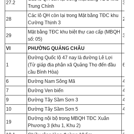
27.2
3.00
Trung Chính
Các lô QH còn lại trong Mặt bằng TĐC khu
28
2.00
Cường Thịnh 3
Mặt bằng TĐC khu biệt thự cao cấp (MBQH
29
3.00
số: 05)
VI
PHƯỜNG QUẢNG CHÂU
Đường Quốc lộ 47 nay là đường Lê Lợi
1
(Từ giáp địa phận xã Quảng Thọ đến đầu
6.00
cầu Bình Hòa)
6
Đường Nam Sông Mã
4.00
7
Đường Ven biển
4.00
9
Đường Tây Sầm Sơn 3
4.00
10
Đường Tây Sầm Sơn 5
4.00
Đường nội bộ trong MBQH TĐC Xuân
19
Phương 3 (khu 1, Khu 2)