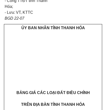
- Cổng TTĐT tỉnh Thanh
Hóa;
- Lưu: VT, KTTC
BGD 22-07
ỦY
BAN
NHÂN TỈNH
THANH
HÓA
BẢNG GIÁ CÁC LOẠI ĐẤT ĐIỀU CHỈNH
TRÊN ĐỊA BÀN TỈNH THANH HÓA