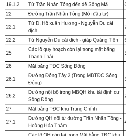
19.1.2
Từ Trần Nhân Tông đến đê Sông Mã
6.00
22
Đường Trần Nhân Tông (Mới đầu tư)
Từ Đ. Hồ xuân Hương - Nguyễn Du cải
22.1
7.50
dịch
22.2
Từ Nguyễn Du cải dịch - giáp Quảng Tiến
6.50
Các lô quy hoạch còn lại trong mặt bằng
25
3.00
Thanh Thái
26
Mặt bằng TĐC Sông Đông
Đường Đông Tây 2 (Trong MBTĐC Sông
26.1
3.00
Đông)
Đường nội bộ trong MBQH khu tái định cư
26.2
2.00
Sông Đông
27
Mặt bằng TĐC khu Trung Chính
Đường QH nối từ đường Trần Nhân Tông -
27.1
4.00
Hoàng Hóa Thám
Các lô QH còn lại trong Mặt bằng TĐC khu