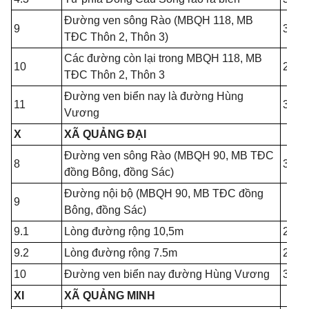
Đường ven sông Rào (MBQH 118, MB
9
3.50
TĐC Thôn 2, Thôn 3)
Các đường còn lại trong MBQH 118, MB
10
2.60
TĐC Thôn 2, Thôn 3
Đường ven biển nay là đường Hùng
11
3.50
Vương
X
XÃ QUẢNG ĐẠI
Đường ven sông Rào (MBQH 90, MB TĐC
8
3.50
đồng Bông, đồng Sác)
Đường nội bộ (MBQH 90, MB TĐC đồng
9
Bông, đồng Sác)
9.1
Lòng đường rộng 10,5m
2.60
9.2
Lòng đường rộng 7.5m
2.60
10
Đường ven biển nay đường Hùng Vương
3.50
XI
XÃ QUẢNG MINH