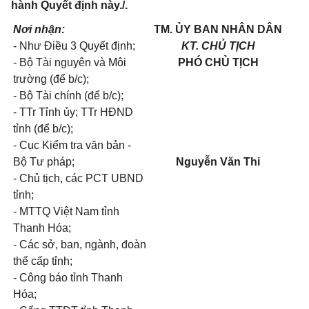
hành Quyết định này./.
Nơi nhận:
TM. ỦY BAN NHÂN DÂN
- Như Điều 3 Quyết định;
KT. CHỦ TỊCH
- Bộ Tài nguyên và Môi
PHÓ CHỦ TỊCH
trường (để b/c);
- Bộ Tài chính (để b/c);
- TTr Tỉnh ủy; TTr HĐND
tỉnh (để b/c);
- Cục Kiểm tra văn bản -
Bộ Tư pháp;
Nguyễn Văn Thi
- Chủ tịch, các PCT UBND
tỉnh;
- MTTQ Việt Nam tỉnh
Thanh Hóa;
- Các sở, ban, ngành, đoàn
thể cấp tỉnh;
- Công báo tỉnh Thanh
Hóa;