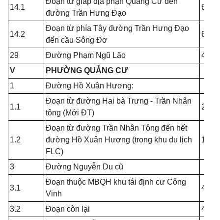
Đoạn từ giáp địa phận Quảng Cư đến
14.1
6.00
đường Trần Hưng Đạo
Đoạn từ phía Tây đường Trần Hưng Đạo
14.2
6.00
đến cầu Sông Đơ
29
Đường Phạm Ngũ Lão
4.00
V
PHƯỜNG QUẢNG CƯ
1
Đường Hồ Xuân Hương:
Đoạn từ đường Hai bà Trưng - Trần Nhân
1.1
20.0
tông (Mới ĐT)
Đoạn từ đường Trần Nhân Tông đến hết
1.2
đường Hồ Xuân Hương (trong khu du lịch
15.0
FLC)
3
Đường Nguyễn Du cũ
Đoạn thuộc MBQH khu tái định cư Công
3.1
4.00
Vinh
3.2
Đoạn còn lại
4.00