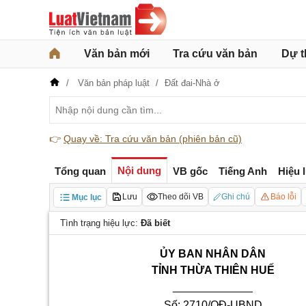
Văn bản mới
Tra cứu văn bản
Dự t
Văn bản pháp luật
Đất đai-Nhà ở
👉
Quay về: Tra cứu văn bản (phiên bản cũ)
Nội dung
Tổng quan
VB gốc
Tiếng Anh
Hiệu 
Lưu
Theo dõi VB
Ghi chú
Báo lỗi
Mục lục
Tình trạng hiệu lực:
Đã biết
ỦY BAN NHÂN DÂN
TỈNH THỪA THIÊN HUẾ
_____________
Số: 2710/QĐ-UBND