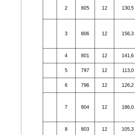
2
805
12
130,5
3
806
12
156,3
4
801
12
141,6
5
797
12
113,0
6
796
12
126,2
7
804
12
186,0
8
803
12
105,3