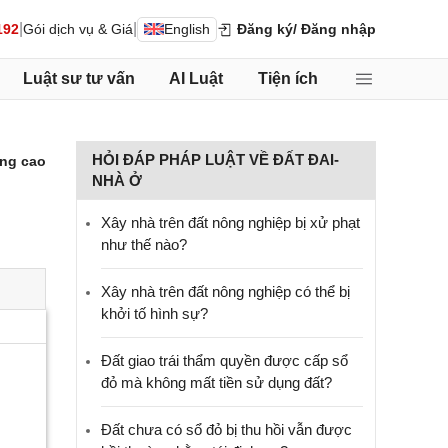
|
|
192
Gói dịch vụ & Giá
English
Đăng ký
/ Đăng nhập
Luật sư tư vấn
AI Luật
Tiện ích
HỎI ĐÁP PHÁP LUẬT VỀ ĐẤT ĐAI-
ng cao
NHÀ Ở
Xây nhà trên đất nông nghiệp bị xử phạt
như thế nào?
Xây nhà trên đất nông nghiệp có thể bị
khởi tố hình sự?
Đất giao trái thẩm quyền được cấp sổ
đỏ mà không mất tiền sử dụng đất?
Đất chưa có sổ đỏ bị thu hồi vẫn được