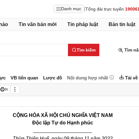
|
Danh mục
Tổng đài trực tuyến
19006
hảo
Tin văn bản mới
Tin pháp luật
Bản tin luật
Tìm kiếm
Tìm nâ
lực
VB liên quan
Lược đồ
Nội dung hợp nhất
Tải về
In
CỘNG HÒA XÃ HỘI CHỦ NGHĨA VIỆT NAM
Độc lập Tự do Hạnh phúc
_____________________
Thừa Thiên Huế, ngày 09 tháng 11 năm 2022