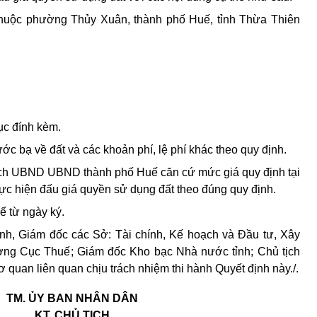
 thuộc phường Thủy Xuân, thành phố Huế, tỉnh Thừa Thiên
lục đính kèm.
ớc bạ về đất và các khoản phí, lệ phí khác theo quy định.
ịch UBND UBND thành phố Huế căn cứ mức giá quy định tại
hực hiện đấu giá quyền sử dụng đất theo đúng quy định.
ể từ ngày ký.
h, Giám đốc các Sở: Tài chính, Kế hoạch và Đầu tư, Xây
ưởng Cục Thuế
; Giám đốc Kho bạc Nhà nước tỉnh; Chủ tịch
uan liên quan chịu trách nhiệm thi hành Quyết định này./.
TM. ỦY BAN NHÂN DÂN
KT. CHỦ TỊCH