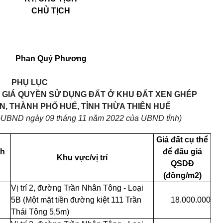
CHỦ TỊCH
Phan Quý Phương
PHỤ LỤC
 GIÁ QUYỀN SỬ DỤNG ĐẤT Ở KHU ĐẤT XEN GHÉP
, THÀNH PHỐ HUẾ, TỈNH THỪA THIÊN HUẾ
-UBND ngày 09 tháng 11 năm 2022 của UBND tỉnh)
Giá đất cụ thể
ch
để đấu giá
Khu vực/vị trí
QSDĐ
(đồng/m2)
Vị trí 2, đường Trần Nhân Tông - Loại
5B (Một mặt tiền đường kiệt 111 Trần
18.000.000
Thái Tông 5,5m)