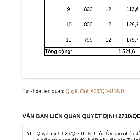
9
802
12
113,6
10
800
12
128,2
11
799
12
175,7
Tổng cộng:
1.521,6
Từ khóa liên quan:
Quyết định 626/QĐ-UBND
VĂN BẢN LIÊN QUAN QUYẾT ĐỊNH 2710/Q
Quyết định 626/QĐ-UBND của Ủy ban nhân dân 
01