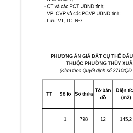
- CT và các
PCT
UBND tỉnh;
- VP:
CVP và các PCVP UBND tinh;
- Lưu: VT, TC, NĐ.
PHƯƠNG ÁN GIÁ ĐẤT CỤ THỂ ĐẤU
THUỘC PHƯỜNG THỦY XUÂN
(Kèm theo Quyết định số 2710/QĐ
Tờ bản
Diện tí
TT
Số lô
Số thửa
đồ
(m2)
1
798
12
145,2