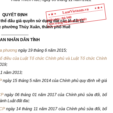
QUYẾT ĐỊNH
Hiệu lực: Đã biết
Tình trạng hiệu lực: Đã biết
 thể đấu giá quyền sử dụng đất các lô đất 11
ộc phường Thủy Xuân, thành phố Huế
____________
AN NHÂN DÂN TỈNH
ịa phương
ngày 19 tháng 6 năm 2015;
số điều của Luật Tổ chức Chính phủ và Luật Tổ chức Chính
019;
11 năm 2013;
P
ngày 15 tháng 5 năm 2014 của Chính phủ quy định về giá
CP
ngày 06 tháng 01 năm 2017 của Chính phủ sửa đổi, bổ
hành Luật đất đai;
-CP
ngày 14 tháng 11 năm 2017 của Chính phủ sửa đổi, bổ