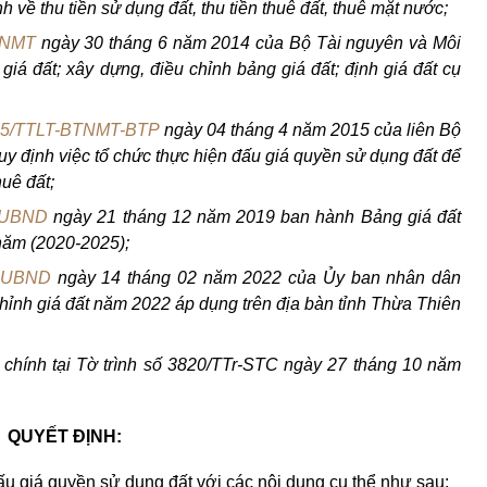
h về thu tiền sử dụng đất, thu tiền thuê đất, thuê mặt nước;
TNMT
ngày 30 tháng 6 năm 2014 của Bộ Tài nguyên và Môi
giá đất; xây dựng, điều chỉnh bảng giá đất; định giá đất cụ
15/TTLT-BTNMT-BTP
ngày 04 tháng 4 năm 2015 của liên Bộ
y định việc tổ chức thực hiện đấu giá quyền sử dụng đất để
huê đất;
-UBND
ngày 21 tháng 12 năm 2019 ban hành Bảng giá đất
 năm (2020-2025);
Đ-UBND
ngày 14 tháng 02 năm 2022 của Ủy ban nhân dân
hỉnh giá đất năm 2022 áp dụng trên địa bàn tỉnh Thừa Thiên
chính tại Tờ trình số 3820/TTr-STC ngày 27 tháng 10 năm
QUYẾT ĐỊNH:
đấu giá quyền sử dụng đất với các nội dung cụ thể như sau: