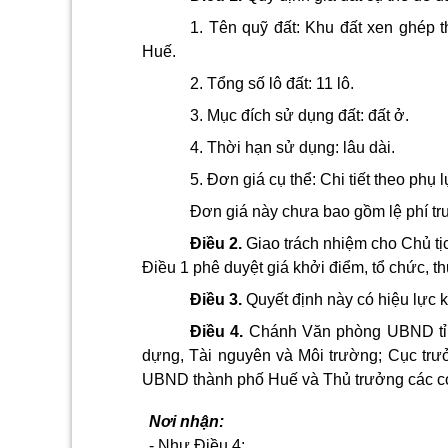
1. Tên quỹ đất: Khu đất xen ghép
Huế.
2. Tổng số lô đất: 11 lô.
3. Mục đích sử dụng đất: đất ở.
4. Thời hạn sử dụng: lâu dài.
5. Đơn giá cụ thể: Chi tiết theo phụ 
Đơn giá này chưa bao gồm lệ phí trư
Điều 2.
Giao trách nhiệm cho Chủ t
Điều 1 phê duyệt giá khởi điểm, tổ chức, t
Điều 3.
Quyết định này có hiệu lực k
Điều 4.
Chánh Văn phòng UBND tỉn
dựng, Tài nguyên và Môi trường; Cục tr
UBND thành phố Huế và Thủ trưởng các cơ q
Nơi nhận:
- Như Điều 4;