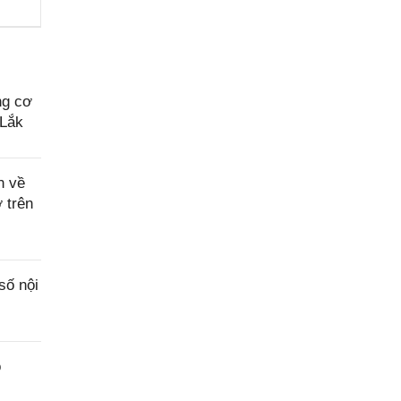
ng cơ
 Lắk
n về
 trên
số nội
o