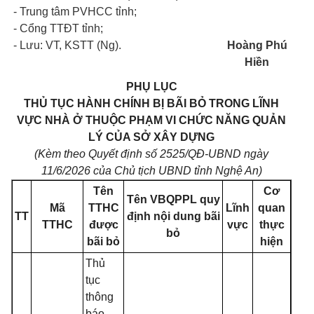
- Trung tâm PVHCC tỉnh;
- Cổng TTĐT tỉnh;
- Lưu: VT, KSTT (Ng).
Hoàng Phú
Hiền
PHỤ LỤC
THỦ TỤC HÀNH CHÍNH BỊ BÃI BỎ TRONG LĨNH
VỰC NHÀ Ở THUỘC PHẠM VI CHỨC NĂNG QUẢN
LÝ CỦA SỞ XÂY DỰNG
(Kèm theo Quyết định số 2525/QĐ-UBND ngày
11/6/2026 của Chủ tịch UBND tỉnh Nghệ An)
Tên
Cơ
Tên VBQPPL quy
Mã
TTHC
Lĩnh
quan
TT
định nội dung bãi
TTHC
được
vực
thực
bỏ
bãi bỏ
hiện
Thủ
tục
thông
báo