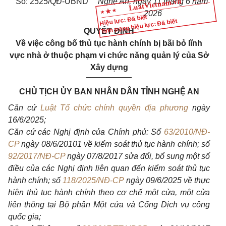
Số: 2525/QĐ-UBND
Nghệ An, ngày 11 tháng 6 năm
2026
Hiệu lực: Đã biết
Tình trạng hiệu lực: Đã biết
QUYẾT ĐỊNH
V
ề việc công bố thủ tục hành chính bị bãi bỏ lĩnh
vực nhà ở thuộc phạm vi chức năng quản lý của Sở
Xây dựng
__________
CHỦ TỊCH ỦY BAN NHÂN DÂN TỈNH NGHỆ AN
Căn cứ
Luật Tổ chức chính quyền địa phương
ngày
16/6/2025;
Căn cứ các Nghị định của Chính phủ: Số
63/2010/NĐ-
CP
ngày 08/6/20101 về kiểm soát thủ tục hành chính; số
92/2017/NĐ-CP
ngày 07/8/2017 sửa đổi, bổ sung một số
điều của các Nghị định liên quan đến kiểm soát thủ tục
hành chính; số
118/2025/NĐ-CP
ngày 09/6/2025 về thực
hiện thủ tục hành chính theo cơ chế một cửa, một cửa
liên thông tại Bộ phận Một cửa và Cổng Dịch vụ công
quốc gia;