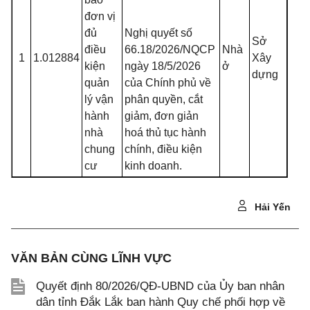
đơn vị
đủ
Nghị quyết số
Sở
điều
66.18/2026/NQCP
Nhà
1
1.012884
Xây
kiện
ngày 18/5/2026
ở
dựng
quản
của Chính phủ về
lý vận
phân quyền, cắt
hành
giảm, đơn giản
nhà
hoá thủ tục hành
chung
chính, điều kiện
cư
kinh doanh.
Hải Yến
VĂN BẢN CÙNG LĨNH VỰC
Quyết định 80/2026/QĐ-UBND của Ủy ban nhân
dân tỉnh Đắk Lắk ban hành Quy chế phối hợp về