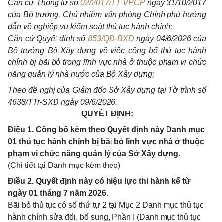
Căn cứ Thông tư số
02/2017/TT-VPCP
ngày 31/10/2017
của Bộ trưởng, Chủ nhiệm văn phòng Chính phủ hướng
dẫn về nghiệp vụ kiểm soát thủ tục hành chính;
Căn cứ Quyết định số
853/QĐ-BXD
ngày 04/6/2026 của
Bộ trưởng Bộ Xây dựng về việc công bố thủ tục hành
chính bị bãi bỏ trong lĩnh vực nhà ở thuộc phạm vi chức
năng quản lý nhà nước của Bộ Xây dựng;
Theo đề nghị của Giám đốc Sở Xây dựng tại Tờ trình số
4638/TTr-SXD ngày 09/6/2026.
QUYẾT ĐỊNH:
Điều 1. Công bố kèm theo Quyết định này Danh mục
01 thủ tục hành chính bị bãi bỏ lĩnh vực nhà ở thuộc
phạm vi chức năng quản lý của Sở Xây dựng.
(Chi tiết tại Danh mục kèm theo)
Điều 2. Quyết định này có hiệu lực thi hành kể từ
ngày 01 tháng 7 năm 2026.
Bãi bỏ thủ tục có số thứ tự 2 tại Mục 2 Danh mục thủ tục
hành chính sửa đổi, bổ sung, Phần I (Danh mục thủ tục