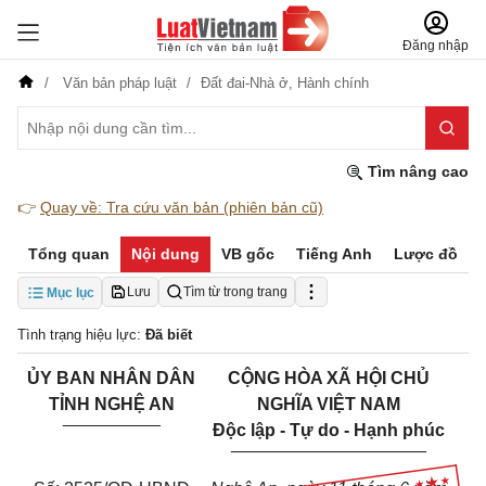
Đăng nhập
Văn bản pháp luật
Đất đai-Nhà ở,
Hành chính
Tìm nâng cao
👉
Quay về: Tra cứu văn bản (phiên bản cũ)
Tổng quan
Nội dung
VB gốc
Tiếng Anh
Lược đồ
Lưu
Tìm từ trong trang
Mục lục
Tình trạng hiệu lực:
Đã biết
ỦY BAN NHÂN DÂN
CỘNG HÒA XÃ HỘI CHỦ
TỈNH NGHỆ AN
NGHĨA VIỆT NAM
__________
Độc lập - Tự do - Hạnh phúc
____________________