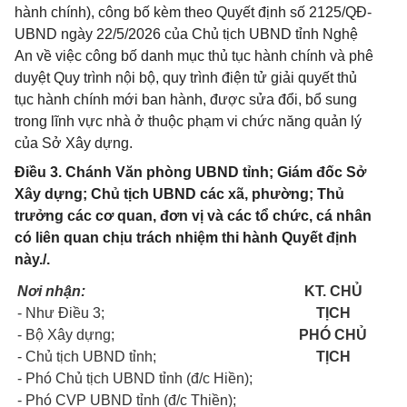
hành chính), công bố kèm theo Quyết định số 2125/QĐ-
UBND ngày 22/5/2026 của Chủ tịch UBND tỉnh Nghệ
An về việc công bố danh mục thủ tục hành chính và phê
duyệt Quy trình nội bộ, quy trình điện tử giải quyết thủ
tục hành chính mới ban hành, được sửa đổi, bổ sung
trong lĩnh vực nhà ở thuộc phạm vi chức năng quản lý
của Sở Xây dựng.
Điều 3. Chánh Văn phòng UBND tỉnh; Giám đốc Sở
Xây dựng; Chủ tịch UBND các xã, phường; Thủ
trưởng các cơ quan, đơn vị và các tổ chức, cá nhân
có liên quan chịu trách nhiệm thi hành Quyết định
này./.
Nơi nhận:
KT. CHỦ
- Như Điều 3;
TỊCH
- Bộ Xây dựng;
PHÓ CHỦ
- Chủ tịch UBND tỉnh;
TỊCH
- Phó Chủ tịch UBND tỉnh (đ/c Hiền);
- Phó CVP UBND tỉnh (đ/c Thiền);