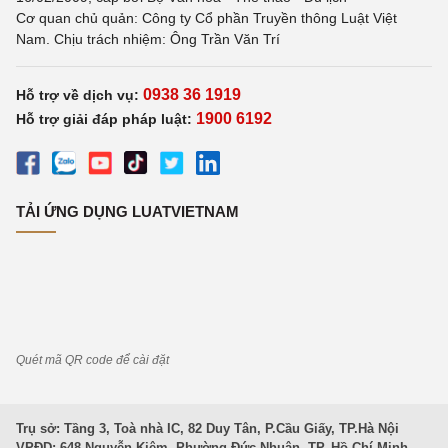
Cơ quan chủ quản: Công ty Cổ phần Truyền thông Luật Việt
Nam. Chịu trách nhiệm: Ông Trần Văn Trí
0938 36 1919
Hỗ trợ về dịch vụ:
1900 6192
Hỗ trợ giải đáp pháp luật:
TẢI ỨNG DỤNG LUATVIETNAM
Quét mã QR code để cài đặt
Trụ sở: Tầng 3, Toà nhà IC, 82 Duy Tân, P.Cầu Giấy, TP.Hà Nội
VPĐD: 648 Nguyễn Kiệm, Phường Đức Nhuận, TP. Hồ Chí Minh