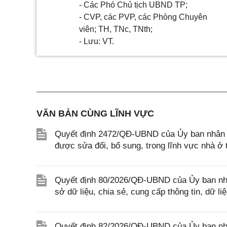
- Các Phó Chủ tịch UBND TP;
- CVP, các PVP, các Phòng Chuyên
viên; TH, TNc, TNth;
- Lưu: VT.
VĂN BẢN CÙNG LĨNH VỰC
Quyết định 2472/QĐ-UBND của Ủy ban nhân d
được sửa đổi, bổ sung, trong lĩnh vực nhà 
Quyết định 80/2026/QĐ-UBND của Ủy ban nhâ
sở dữ liệu, chia sẻ, cung cấp thông tin, dữ l
Quyết định 82/2026/QĐ-UBND của Ủy ban nhân