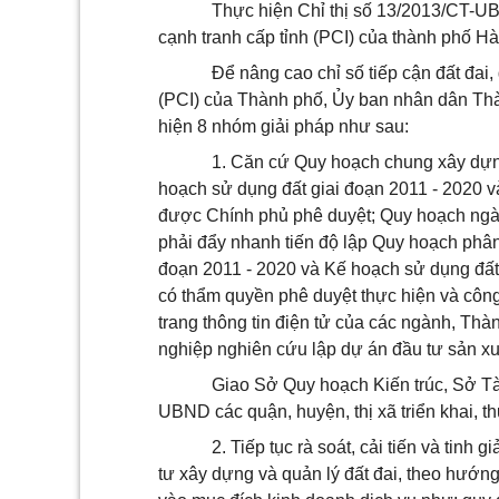
Thực hiện Chỉ thị số 13/2013/CT-UBN
cạnh tranh cấp tỉnh (PCI) của thành phố Hà
Để nâng cao chỉ số tiếp cận đất đai
(PCI) của Thành phố, Ủy ban nhân dân Th
hiện 8 nhóm giải pháp như sau:
1. Căn cứ Quy hoạch chung xây dự
hoạch sử dụng đất giai đoạn 2011 - 2020 
được Chính phủ phê duyệt; Quy hoạch ngà
phải đẩy nhanh tiến độ lập Quy hoạch phân 
đoạn 2011 - 2020 và Kế hoạch sử dụng đất t
có thẩm quyền phê duyệt thực hiện và công 
trang thông tin điện tử của các ngành, Thà
nghiệp nghiên cứu lập dự án đầu tư sản xuấ
Giao Sở Quy hoạch Kiến trúc, Sở T
UBND các quận, huyện, thị xã triển khai, th
2. Tiếp tục rà soát, cải tiến và tinh
tư xây dựng và quản lý đất đai, theo hướn