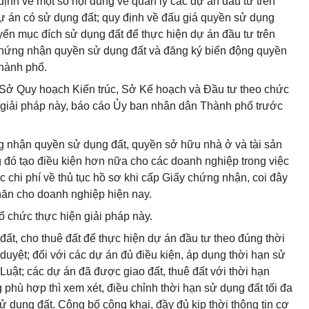
ịnh về một số nội dung về quản lý các dự án đầu tư trên
ự án có sử dụng đất; quy định về đấu giá quyền sử dụng
huyển mục đích sử dụng đất để thực hiện dự án đầu tư trên
chứng nhận quyền sử dụng đất và đăng ký biến động quyền
Thành phố.
 Sở Quy hoạch Kiến trúc, Sở Kế hoạch và Đầu tư theo chức
giải pháp này, báo cáo Ủy ban nhân dân Thành phố trước
g nhận quyền sử dụng đất, quyền sở hữu nhà ở và tài sản
ng đó tạo điều kiện hơn nữa cho các doanh nghiệp trong việc
ác chi phí về thủ tục hồ sơ khi cấp Giấy chứng nhận, coi đây
hăn cho doanh nghiệp hiện nay.
 chức thực hiện giải pháp này.
đất, cho thuê đất để thực hiện dự án đầu tư theo đúng thời
uyệt; đối với các dự án đủ điều kiện, áp dụng thời hạn sử
Luật; các dự án đã được giao đất, thuê đất với thời hạn
phù hợp thì xem xét, điều chỉnh thời hạn sử dụng đất tối đa
 dụng đất. Công bố công khai, đầy đủ kịp thời thông tin cơ