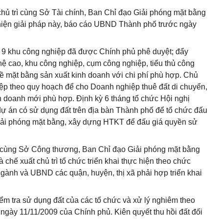
hủ trì cùng Sở Tài chính, Ban Chỉ đạo Giải phóng mặt bằng
 hiện giải pháp này, báo cáo UBND Thành phố trước ngày
hác 9 khu công nghiệp đã được Chính phủ phê duyệt; đẩy
ệ cao, khu công nghiệp, cụm công nghiệp, tiểu thủ công
ề mặt bằng sản xuất kinh doanh với chi phí phù hợp. Chủ
ệp theo quy hoạch để cho Doanh nghiệp thuê đất di chuyển,
nh doanh mới phù hợp. Định kỳ 6 tháng tổ chức Hội nghị
dự án có sử dụng đất trên địa bàn Thành phố để tổ chức đấu
 giải phóng mặt bằng, xây dựng HTKT để đấu giá quyền sử
ì cùng Sở Công thương, Ban Chỉ đạo Giải phóng mặt bằng
chế xuất chủ trì tổ chức triển khai thực hiện theo chức
gành và UBND các quận, huyện, thị xã phải hợp triển khai
iểm tra sử dụng đất của các tổ chức và xử lý nghiêm theo
ngày 11/11/2009 của Chính phủ. Kiên quyết thu hồi đất đối