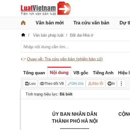
Văn bản mới
Tra cứu văn bản
Dự t
Văn bản pháp luật
Đất đai-Nhà ở
👉
Quay về: Tra cứu văn bản (phiên bản cũ)
Nội dung
Tổng quan
VB gốc
Tiếng Anh
Hiệu 
Lưu
Theo dõi VB
Ghi chú
Báo lỗi
In
Tình trạng hiệu lực:
Đã biết
ỦY BAN NHÂN DÂN
CỘNG
THÀNH PHỐ HÀ NỘI
--------------------