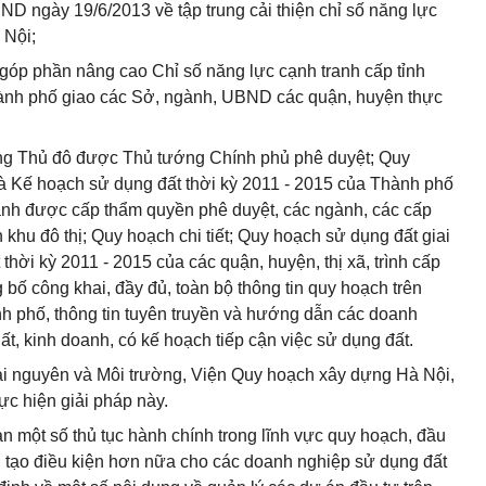
D ngày 19/6/2013 về tập trung cải thiện chỉ số năng lực
 Nội;
, góp phần nâng cao Chỉ số năng lực cạnh tranh cấp tỉnh
ành phố giao các Sở, ngành, UBND các quận, huyện thực
ng Thủ đô được Thủ tướng Chính phủ phê duyệt; Quy
và Kế hoạch sử dụng đất thời kỳ 2011 - 2015 của Thành phố
nh được cấp thẩm quyền phê duyệt, các ngành, các cấp
khu đô thị; Quy hoạch chi tiết; Quy hoạch sử dụng đất giai
hời kỳ 2011 - 2015 của các quận, huyện, thị xã, trình cấp
bố công khai, đầy đủ, toàn bộ thông tin quy hoạch trên
nh phố, thông tin tuyên truyền và hướng dẫn các doanh
t, kinh doanh, có kế hoạch tiếp cận việc sử dụng đất.
ài nguyên và Môi trường, Viện Quy hoạch xây dựng Hà Nội,
ực hiện giải pháp này.
 giản một số thủ tục hành chính trong lĩnh vực quy hoạch, đầu
g tạo điều kiện hơn nữa cho các doanh nghiệp sử dụng đất