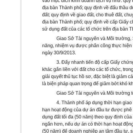
vào mục đích kinh doanh dịch vụ như: quy đ
địa bàn Thành phố; quy định về đấu thầu d
đất; quy định về giao đất, cho thuê đất, c
địa bàn Thành phố; quy định về cấp Giấy 
sử dụng đất của các tổ chức trên địa bàn 
Giao Sở Tài nguyên và Môi trường,
năng, nhiệm vụ được phân công thực hiện 
ngày 30/9/2013.
3. Đẩy nhanh tiến độ cấp Giấy chứn
khác gắn liền với đất cho các tổ chức, tro
giải quyết thủ tục hồ sơ, đặc biệt là giảm c
là biện pháp quan trọng để giảm bớt khó k
Giao Sở Tài nguyên và Môi trường tổ
4. Thành phố áp dụng thời hạn giao 
hạn hoạt động của dự án đầu tư được phê d
dụng đất tối đa (50 năm) theo quy định của 
ngắn hơn, nếu dự án có thời hạn hoạt động 
(50 năm) để doanh nghiệp an tâm đầu tư, sử