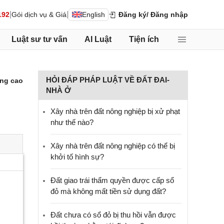
|
|
192
Gói dịch vụ & Giá
English
Đăng ký
/ Đăng nhập
Luật sư tư vấn
AI Luật
Tiện ích
HỎI ĐÁP PHÁP LUẬT VỀ ĐẤT ĐAI-
ng cao
NHÀ Ở
Xây nhà trên đất nông nghiệp bị xử phạt
như thế nào?
Xây nhà trên đất nông nghiệp có thể bị
khởi tố hình sự?
Đất giao trái thẩm quyền được cấp sổ
đỏ mà không mất tiền sử dụng đất?
Đất chưa có sổ đỏ bị thu hồi vẫn được