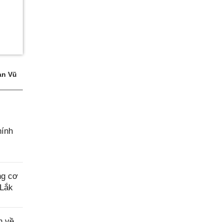
n Vũ
hính
ng cơ
 Lắk
n về