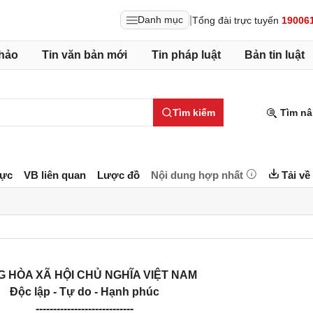
|
Danh mục
Tổng đài trực tuyến
19006
hảo
Tin văn bản mới
Tin pháp luật
Bản tin luật
Tìm kiếm
Tìm nâ
lực
VB liên quan
Lược đồ
Nội dung hợp nhất
Tải về
 HÒA XÃ HỘI CHỦ NGHĨA VIỆT NAM
Độc lập - Tự do - Hạnh phúc
----------------------------