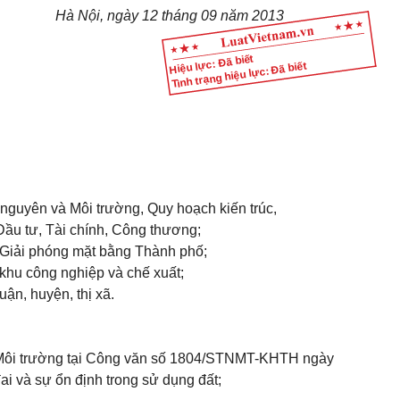
Hà Nội, ngày 12 tháng 09 năm 2013
Hiệu lực: Đã biết
Tình trạng hiệu lực: Đã biết
 nguyên và Môi trường, Quy hoạch kiến trúc,
ầu tư, Tài chính, Công thương;
 Giải phóng mặt bằng Thành phố;
 khu công nghiệp và chế xuất;
ận, huyện, thị xã.
 Môi trường tại Công văn số 1804/STNMT-KHTH ngày
ai và sự ổn định trong sử dụng đất;