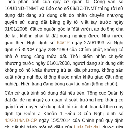
Theo phản ánh của quý cơ quan tại Công văn số
16/UBND-TNMT và Báo cáo số 68/BC-TNMT thì người sử
dụng đất đang sử dụng đất do nhận chuyển nhượng
quyền sử dụng đất bằng giấy tờ viết tay trước ngày
01/01/2008, đất có nguồn gốc là “đất vườn, ao do ông cha
để lại, không phải là đất nông nghiệp được Nhà nước
giao theo Nghị định số
64/CP
ngày 27/9/1993 và Nghị
định số 85/CP ngày 28/8/1999 của Chính phủ”, không có
nhà ở trong cùng thửa đất. Thời điểm nhận chuyển
nhượng trước ngày 01/01/2008, người đang sử dụng đất
không có hộ khẩu thường trú tại địa phương, không sản
xuất nông nghiệp, không thuộc nhân khẩu giao đất nông
nghiệp. Hiện trạng đang trồng cây lâu năm (trồng chuối).
Căn cứ quá trình sử dụng đất nêu trên, Tổng cục Quản lý
đất đai đề nghị quý cơ quan rà soát, trường hợp không có
giấy tờ về quyền sử dụng đất thì xác định loại đất theo quy
định tại Điểm a Khoản 1 Điều 3 của Nghị định số
43/2014/NĐ-CP
ngày 15/5/2014 của Chính phủ quy định
chi tiết thi hành một số điều của
Luật Đất đai
, được sửa