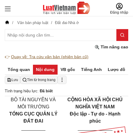
Đăng nhập
Văn bản pháp luật
Đất đai-Nhà ở
Tìm nâng cao
👉
Quay về: Tra cứu văn bản (phiên bản cũ)
Tổng quan
Nội dung
VB gốc
Tiếng Anh
Lược đồ
Lưu
Tìm từ trong trang
Tình trạng hiệu lực:
Đã biết
BỘ TÀI NGUYÊN VÀ
CỘNG HÒA XÃ HỘI CHỦ
MÔI TRƯỜNG
NGHĨA VIỆT NAM
TỔNG CỤC QUẢN LÝ
Độc lập - Tự do - Hạnh
ĐẤT ĐAI
phúc
_________
_____________