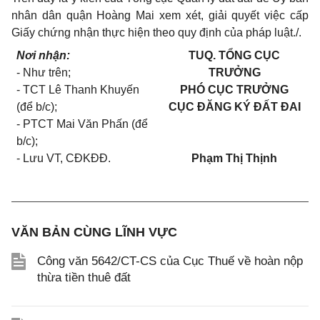
nhân dân quận Hoàng Mai xem xét, giải quyết việc cấp
Giấy chứng nhận thực hiện theo quy định của pháp luật./.
Nơi nhận:
TUQ. TỔNG CỤC
- Như trên;
TRƯỞNG
- TCT Lê Thanh Khuyến
PHÓ CỤC TRƯỞNG
(để b/c);
CỤC ĐĂNG KÝ ĐẤT ĐAI
- PTCT Mai Văn Phấn (để
b/c);
- Lưu VT, CĐKĐĐ.
Phạm Thị Thịnh
VĂN BẢN CÙNG LĨNH VỰC
Công văn 5642/CT-CS của Cục Thuế về hoàn nộp
thừa tiền thuê đất