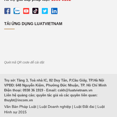
TẢI ỨNG DỤNG LUATVIETNAM
Quét mã QR code để cài đặt
Trụ sở: Tầng 3, Toà nhà IC, 82 Duy Tân, P.Cầu Giấy, TP.Hà Nội
VPĐD: 648 Nguyễn Kiệm, Phường Đức Nhuận, TP. Hồ Chí Minh
Điện thoại: 0938 36 1919 - Email:
cskh@luatvietnam.vn
Liên hệ quảng cáo; quyền tác giả và các quyền liên quan:
thuybt@incom.vn
Văn Bản Pháp Luật
|
Luật Doanh nghiệp
|
Luật Đất đai
|
Luật
Hình sự 2015