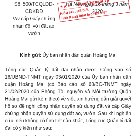
Số: 500/TCQLĐĐ-
Hà Nội, ngày 16 tháng 3 năm
Hiệu lực: Đã biết
CĐKĐĐ
2020
Tình trạng hiệu lực: Đã biết
V/v cấp Giấy chứng
nhận đối với đất ao,
vườn
Kính gửi:
Ủy ban nhân dân quận Hoàng Mai
Tổng cục Quản lý đất đai nhận được Công văn số
16/UBND-TNMT ngày 03/01/2020 của Ủy ban nhân dân
quận Hoàng Mai (có Báo cáo số 68/BC-TNMT ngày
21/02/2020 của Phòng Tài nguyên và Môi trường Quận
Hoàng Mai gửi kèm theo) về việc xin hướng dẫn giải quyết
hồ sơ đề nghị công nhận quyền sử dụng đất và cấp Giấy
chứng nhận quyền sử dụng đất ao, vườn. Sau khi nghiên
cứu, nếu không có tình tiết nào khác, Tổng cục Quản lý đất
đai có ý kiến như sau: