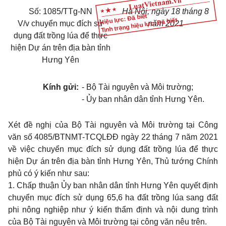
Số: 108
5
/TTg-
NN
Hà Nội, ngày 18 tháng 8
Hiệu lực: Đã biết
Tình trạng hiệu lực: Đã biết
V/v chuyển mục đích sử
năm 2021
dụng đất trồng lúa đ
ể
thực
hiện Dự án trên địa bàn tỉnh
Hưng Yên
Kính gửi:
- Bộ Tài nguyên và Môi trường;
- Ủy ban nhân dân tỉnh Hưng Yên.
Xét đề nghị của Bộ Tài nguyên và Môi trường tại Công
văn số 4085/BTNMT-TCQLĐĐ ngày 22 tháng 7 năm 2021
về việc chuyển mục đích sử dụng đất trồng lúa đ
ể
thực
hiện Dự án trên địa bàn tỉnh Hưng Yên, Thủ tướng Chính
phủ có ý kiến như sau:
1. Chấp thuận Ủy ban nhân dân tỉnh Hưng Yên quyết định
chuyển mục đích sử dụng 65,6 ha đất trồng lúa sang đất
phi nông nghiệp như ý kiến thẩm định và nội dung tr
ì
nh
của Bộ Tài nguyên và Môi trường tại công văn nêu trên.