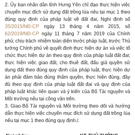
2. Ủy ban nhân dân tỉnh Hưng Yên chỉ đạo thực hiện việc
chuy
ể
n mục đích sử dụng đất tr
ồ
ng lúa nêu tại mục 1 theo
đúng quy định của pháp luật về đất đai, Nghị đ
ị
nh số
35/2015/NĐ-CP
ngày 13 tháng 4 năm 2015, số
62/2019/NĐ-CP
ngày 11 tháng 7 năm 2019 của Chính
phủ; chịu trách nhiệm
toàn diện trước
pháp luật, trước Thủ
tướng Chính phủ về quyết định thực hiện dự án v
à
v
iệ
c tổ
chức thực hiện dự án theo quy định của pháp luật đất đai;
thực hiện việc giao đất, cho thuê đất, đấu giá quyền sử
dụng đất theo đúng quy định của pháp luật, thực hiện dự
án phải đảm bảo đúng thẩm quyền, thực hiện đúng, đầy
đủ theo quy định của pháp luật đất đai và quy định của
pháp luật khác liên quan và ý kiến của Bộ Tài nguyên và
Môi trường nêu tại công văn trên.
3. Giao Bộ Tài nguyên và Môi trường theo dõi và hướng
dẫn thực hiện việc chuy
ể
n mục đích sử dụng đất trồng lúa
nêu tại mục 1 theo đúng quy định./.