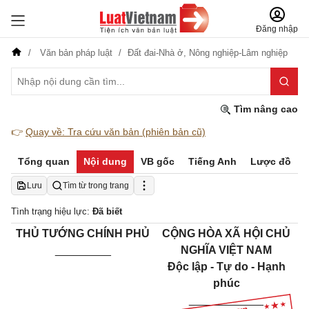
Đăng nhập
Văn bản pháp luật
Đất đai-Nhà ở,
Nông nghiệp-Lâm nghiệp
Tìm nâng cao
👉
Quay về: Tra cứu văn bản (phiên bản cũ)
Tổng quan
Nội dung
VB gốc
Tiếng Anh
Lược đồ
Lưu
Tìm từ trong trang
Tình trạng hiệu lực:
Đã biết
THỦ TƯỚNG CHÍNH PHỦ
CỘNG HÒA XÃ HỘI CHỦ
_________
NGHĨA VIỆT NAM
Độc lập - Tự do - Hạnh
phúc
____________