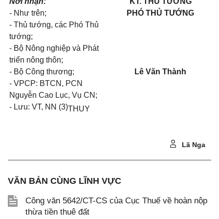
Nơi nhận:
KT. THỦ TƯỚNG
-
Như trên;
PHÓ THỦ TƯỚNG
- Th
ủ
tướng, các Phó Thủ
tướng;
- Bộ Nông nghiệp và Phát
triển nông thôn;
- Bộ Công thương;
Lê Văn Thành
- VPCP: BTCN, PCN
Nguyễn Cao Lục, Vụ CN;
- Lưu: VT, NN (3)
THUY
Lã Nga
VĂN BẢN CÙNG LĨNH VỰC
Công văn 5642/CT-CS của Cục Thuế về hoàn nộp
thừa tiền thuê đất