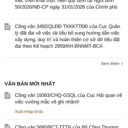
việc triển khai thực hiện quy định tại Nghị định
50/2026/NĐ-CP ngày 31/01/2026 của Chính phủ
Công văn 3492/QLĐĐ-TKKKTTĐĐ của Cục Quản
lý đất đai về việc tài liệu bổ sung hướng dẫn việc
xây dựng, duy trì và hoàn thiện cơ sở dữ liệu đất
đai theo Kế hoạch 2959/KH-BNNMT-BCA
Xem thêm
VĂN BẢN MỚI NHẤT
Công văn 19363/CHQ-GSQL của Cục Hải quan về
việc vướng mắc về ghi nhãn®
Xuất nhập khẩu
Công văn 5680/BCT-TTTN của Bộ Công Thương