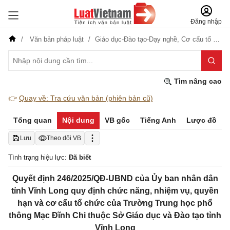
Đăng nhập
Văn bản pháp luật
Giáo dục-Đào tạo-Dạy nghề,
Cơ cấu tổ chức
Tìm nâng cao
👉
Quay về: Tra cứu văn bản (phiên bản cũ)
Tổng quan
Nội dung
VB gốc
Tiếng Anh
Lược đồ
Lưu
Theo dõi VB
Tình trạng hiệu lực:
Đã biết
Quyết định 246/2025/QĐ-UBND của Ủy ban nhân dân
tỉnh Vĩnh Long quy định chức năng, nhiệm vụ, quyền
hạn và cơ cấu tổ chức của Trường Trung học phổ
thông Mạc Đĩnh Chi thuộc Sở Giáo dục và Đào tạo tỉnh
Vĩnh Long