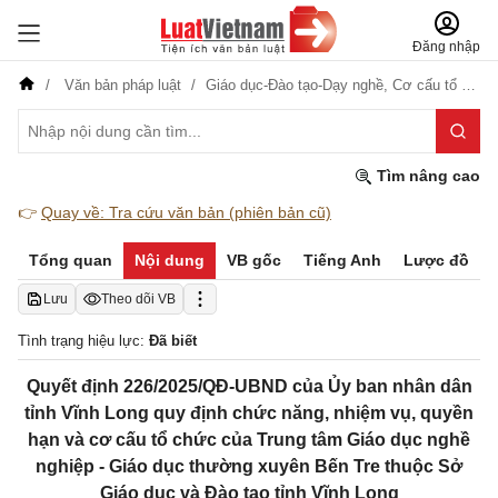
Đăng nhập
Văn bản pháp luật
Giáo dục-Đào tạo-Dạy nghề,
Cơ cấu tổ chức
Tìm nâng cao
👉
Quay về: Tra cứu văn bản (phiên bản cũ)
Tổng quan
Nội dung
VB gốc
Tiếng Anh
Lược đồ
Lưu
Theo dõi VB
Tình trạng hiệu lực:
Đã biết
Quyết định 226/2025/QĐ-UBND của Ủy ban nhân dân
tỉnh Vĩnh Long quy định chức năng, nhiệm vụ, quyền
hạn và cơ cấu tổ chức của Trung tâm Giáo dục nghề
nghiệp - Giáo dục thường xuyên Bến Tre thuộc Sở
Giáo dục và Đào tạo tỉnh Vĩnh Long