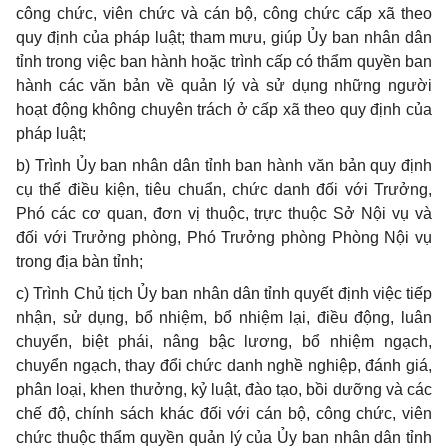
công chức, viên chức và cán bộ, công chức cấp xã theo
quy định của pháp luật; tham mưu, giúp Ủy ban nhân dân
tỉnh trong việc ban hành hoặc trình cấp có thẩm quyền ban
hành các văn bản về quản lý và sử dụng những người
hoạt động không chuyên trách ở cấp xã theo quy định của
pháp luật;
b)
Trình Ủy ban nhân dân tỉnh ban hành văn bả
n
quy định
cụ thể điều kiện, tiêu chuẩn, chức danh đối với Trưởng,
Phó các cơ quan, đơn vị thuộc, trực thuộc Sở Nội vụ và
đối với Trưởng phòng, Phó Trưởng phòng Phòng Nội vụ
trong địa bàn tỉnh;
c)
Trình Chủ tịch Ủy ban nhân dân tỉnh quyết định việc tiếp
nhận, sử dụng, bổ nhiệm, bổ nhiệm lại, điều động, luân
chuyển, biệt phái, nâng bậc lương, bổ nhiệm ngạch,
chuyển ngạch, thay đổi chức danh nghề nghiệp, đánh giá,
phân loại, khen thưởng, kỷ luật, đào tạo, bồi dưỡng và các
chế độ, chính sách khác đối với cán bộ, công chức, viên
chức thuộc thẩm quyền quản lý của Ủy ban nhân dân tỉnh