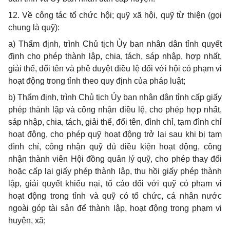
12.
V
ề công tác tổ chức hội; quỹ xã hội, quỹ từ thiện (gọi
chung là quỹ):
a)
Thẩm định, trình Chủ tịch Ủy ban nhân dân tỉnh quyết
định cho phép thành lập, chia, tách, sáp nhập, hợp nhất,
giải thể, đổi tên và phê duyệt điều lệ đối với hội có phạm vi
hoạt động trong tỉnh theo quy định của pháp luật;
b)
Thẩm định, trình Chủ tịch Ủy ban nhân dân tỉnh cấp giấy
phép thành lập và công nhận điều lệ, cho phép h
ợ
p nhất,
sáp nhập, chia, tách, giải thể, đổi tên, đình chỉ, tạm đình chỉ
hoạt động, cho phép quỹ hoạt động trở lại sau khi bị tạm
đình chỉ, công nhận quỹ đủ điều kiện hoạt động, công
nhận thành viên Hội đồng quản lý quỹ, cho phép thay đổi
hoặc cấp lại giấy phép thành lập, thu hồi giấy phép thành
lập, giải quyết khiếu nại, tố cáo đối với quỹ có phạm vi
hoạt động trong tỉnh và quỹ có tổ chức, cá nhân nước
ngoài góp tài sản để thành lập, hoạt động trong phạm vi
huyện, xã;