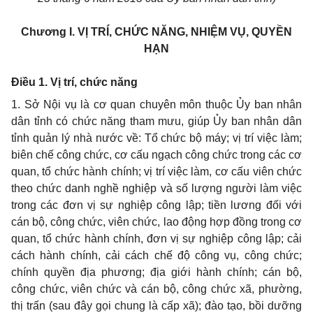
Chương I.
VỊ TRÍ, CHỨC NĂNG, NHIỆM VỤ, QUYỀN
HẠN
Điều 1. Vị trí, chức năng
1.
Sở Nội vụ là cơ quan chuyên môn thuộc
Ủ
y b
a
n
n
hân
dân tỉnh có chức năng tham mưu, giúp Ủy ban nhân dân
tỉnh quản lý nhà nước về: T
ổ
chức bộ máy; vị trí việc làm;
biên chế công chức, cơ cấu ngạch công chức trong các cơ
quan, tổ chức hành chính; vị trí việc làm, cơ cấu viên chức
theo chức danh nghề nghiệp và số lượng người làm việc
trong các đơn vị sự nghiệp công lập; tiền lương đối với
cán bộ, công chức, viên chức, lao động hợp đồng trong cơ
quan, tổ chức hành chính, đơn vị sự nghiệp công lập; cải
cách hành chính, cải cách chế độ công
v
ụ, công chức;
chính quyền địa phương; địa giới hành chính; cán bộ,
công chức, viên chức và cán bộ, công chức xã, phường,
thị trấn (sau đây gọi chung là cấp xã); đào tạo, bồi dưỡng