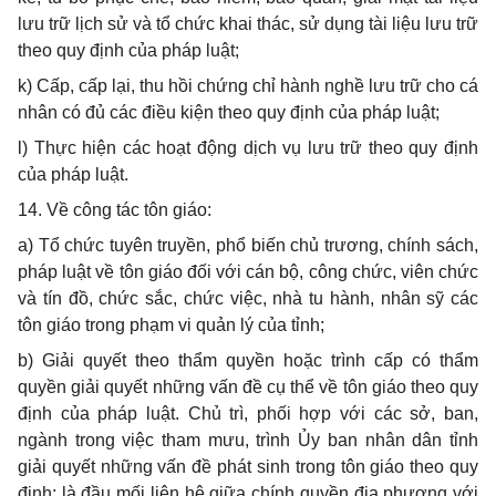
lưu trữ lịch sử và tổ chức khai thác, sử dụng tài liệu lưu trữ
theo quy định của pháp luật;
k) Cấp, cấp lại, thu hồi chứng chỉ hành nghề lưu trữ cho cá
nhân có đủ các điều kiện theo quy định của pháp luật;
l
) Thực hiện các hoạt động dịch vụ lưu trữ theo quy định
của pháp luật.
14. V
ề công tác tôn giáo:
a)
Tổ chức tuyên truyền, phổ biến chủ trương, chính sách,
pháp luật về tôn giáo đối với cán bộ, công chức, viên chức
và tín đồ, chức sắc, chức việc, nhà tu hành, nhân sỹ các
tôn giáo trong phạm vi quản lý của tỉnh;
b)
Giải quyết theo thẩm quyền hoặc trình cấp có thẩm
quyền giải quyết những vấn đề cụ thể về tôn giáo theo quy
định của pháp luật. Chủ trì, phối hợp với các sở, ban,
ngành trong việc tham mưu, trình Ủy ban nhân dân tỉnh
giải quyết những vấn đề phát sinh trong tôn giáo the
o
quy
định; là đầu mối liên hệ giữa chính quyền địa phương với