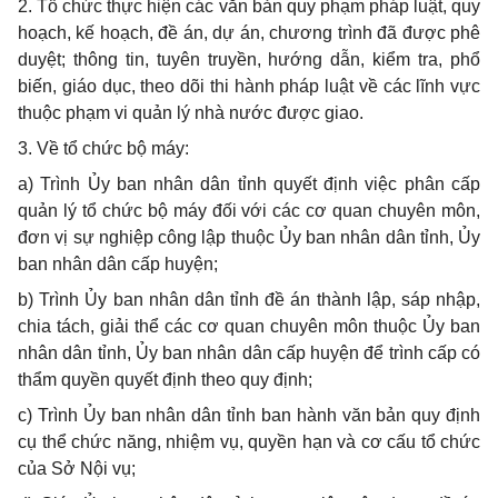
2.
Tổ chức thực hiện các văn bản quy phạm pháp luật, quy
hoạch, kế hoạch, đề án, dự án, chương trình đã được phê
duyệt; thông tin, tuyên truyền, hướng dẫn,
kiể
m tra, phổ
biến, giáo dục, theo dõi thi hành pháp luật về các lĩnh vực
thuộc phạm vi quản lý nhà nước được giao.
3. V
ề tổ chức bộ máy:
a)
Trình Ủy ban nhân dân tỉnh quyết định việc phân cấp
quản lý tổ chức bộ máy đối với các cơ quan chuyên môn,
đơn vị sự nghiệp công lập thuộc Ủy ban nhân dân tỉnh, Ủy
ban nhân dân cấp huyện;
b)
Trình Ủy ban nhân dân tỉnh đề án thành lập, sáp nhập,
chia tách, giải thể các cơ quan chuyên môn thuộc Ủy ban
nhân dân tỉnh, Ủy ban nhân dân cấp huyện để trình cấp có
thẩm quyền quyết định theo
q
uy định;
c)
Trình Ủy ban nhân dân tỉnh ban hành văn bản quy định
cụ thể chức năng, nhiệm vụ, quyền hạn và cơ cấu tổ chức
của Sở Nội vụ;