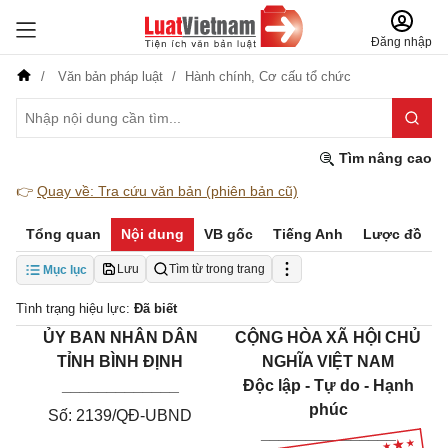
Đăng nhập
Văn bản pháp luật
Hành chính,
Cơ cấu tổ chức
Tìm nâng cao
👉
Quay về: Tra cứu văn bản (phiên bản cũ)
Tổng quan
Nội dung
VB gốc
Tiếng Anh
Lược đồ
Lưu
Tìm từ trong trang
Mục lục
Tình trạng hiệu lực:
Đã biết
ỦY BAN NHÂN DÂN
CỘNG HÒA XÃ HỘI CHỦ
TỈNH BÌNH ĐỊNH
NGHĨA VIỆT NAM
_____________
Độc lập - Tự do - Hạnh
phúc
Số:
2139
/QĐ-UBND
_______________