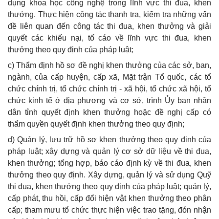
dụng khoa học công nghệ trong lĩnh vực thi đua, khen
thưởng. Thực hiện công tác thanh tra, kiểm tra những vấn
đề liên quan đến công tác thi đua, khen thưởng và giải
quyết các khiếu nại, tố cáo về lĩnh vực thi đua, khen
thưởng theo quy định của pháp luật;
c) T
hẩm định hồ sơ đề nghị khen thưởng của các sở, ban,
ngành, của cấp huyện, cấp xã, Mặt trận Tổ quốc, các tổ
chức chính trị, tổ chức chính trị - xã hội, tổ chức xã hội, tổ
chức kinh tế ở địa phương và cơ sở, trình Ủy ban nhân
dân tỉnh quyết định khen thưởng hoặc đề nghị cấp có
thẩm quyền quyết định khen thưởng theo quy định;
d) Quản lý, lưu trữ hồ sơ khen thưởng theo quy định của
pháp luật; xây dựng và quản lý cơ sở dữ liệu về thi đua,
khen thưởng; tổng hợp, báo cáo định kỳ về thi đua, khen
thưởng theo quy định. Xây dựng, quản lý và sử dụng Quỹ
thi đua, khen thưởng theo quy định của pháp luật; quản lý,
cấp phát, thu hồi, cấp đổi hiện vật khen thưởng theo phân
cấp; tham mưu tổ chức thực hiện việc trao tặng, đón nhận