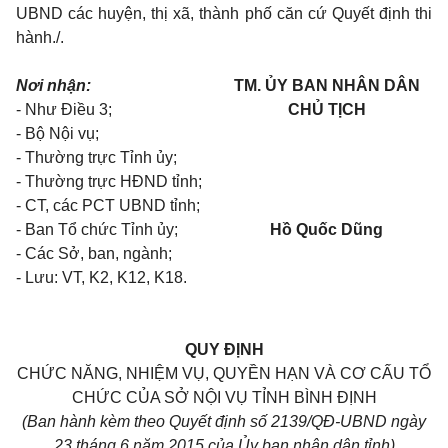
UBND các huyện, thị xã, thành phố căn cứ Quyết định thi
hành
./.
Nơi nhận:
TM. ỦY BAN NHÂN DÂN
- Như Điều 3;
CHỦ TỊCH
-
Bộ Nội vụ;
-
Thường trực Tỉnh ủy;
-
Thường trực HĐND tỉnh;
-
CT, các P
C
T UBND tỉnh;
-
Ban Tổ chức Tỉnh ủy;
Hồ Quốc Dũng
-
Các Sở, ban, ngành;
- Lưu: VT, K
2, K
12, K18.
QUY ĐỊNH
CHỨC NĂNG, NHIỆM VỤ, QUYỀN HẠN VÀ CƠ CẤU TỔ
CHỨC CỦA SỞ NỘI VỤ TỈNH BÌNH ĐỊNH
(Ban hành kèm theo Quyết định s
ố 2139
/QĐ-UBND ngày
23
tháng 6 năm 2015 của Ủy ban nhân dân tỉnh)