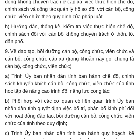
động kh
ô
ng chuyên trách ở cấp xã; việc thực hiện chế độ,
chính sách và công tác quản lý hồ sơ đối với cán bộ, công
chức, viên chức theo quy định của pháp luật;
h)
Hướng dẫn, thống kê, kiểm tra việc thực hiện chế độ,
chính sách đối v
ớ
i cán bộ không chuyên trách ở thôn, tổ,
dân phố.
9.
V
ề đào tạo, bồi dưỡng cán bộ
,
công chức, viên chức và
cán bộ, công chức cấp xã (trong khoản này gọi
c
hung là
cán bộ, công chức, viên chức):
a)
Trình Ủy ban nhân dân tỉnh ban hành chế độ, chính
sách khuyến khích cán bộ, công chức, viên chức của tỉnh
học tập để nâng cao trình độ, năng lực công tác;
b)
Phối hợp với các cơ quan có liên quan trình Ủy ban
nhân dân tỉnh quyết định việc bố trí, phân bổ kinh phí đối
với hoạt động đào tạo, bồi dưỡng cán bộ, công chức, viên
chức của tỉnh theo quy định;
c)
Trình Ủy ban nhân dân tỉnh ban hành quy hoạch, kế