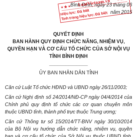
Bình Định
, ngày
23
tháng
06
Hiệu lực: Đã biết
năm
2015
Tình trạng hiệu lực: Đã biết
QUYẾT ĐỊNH
BAN HÀNH QUY ĐỊNH CHỨC NĂNG, NHIỆM VỤ,
QUYỀN HẠN VÀ CƠ CẤU TỔ CHỨC CỦA SỞ NỘI VỤ
TỈNH BÌNH ĐỊNH
______________
ỦY BAN NHÂN DÂN TỈNH
Căn cứ Luật Tổ chức HĐND và UBND ngày 26/11/2003;
Căn cứ Nghị định số 24/2014/NĐ-CP ngày 04/4/2014 của
Chính phủ quy định tổ chức các cơ quan chuyên môn
thuộc UBND tỉnh, thành phố trực thuộc Trung ương;
Căn cứ Thông tư số 15/2014/TT-BNV ngày 30/10/2014
của Bộ Nội vụ hướng dẫn chức năng, nhiệm vụ, quyền
hạn và cơ cấu tổ chức của Sở Nội vụ thuộc UBND tỉnh,