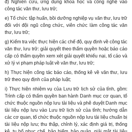
đ) Nghiên cứu, ứng dụng khoa học và công nghệ vào
công tác văn thư, lưu trữ;
e)
Tổ chức tập huấn, bồi dưỡng nghiệp vụ văn thư, lưu trữ
đối với đội ngũ công chức, viên chức làm công tác văn
thư, lưu trữ;
g)
Kiểm tra việc thực hiện các chế độ, quy định về công tác
văn thư, lưu trữ: giải quyết theo thẩm quyền hoặc báo cáo
cấp có thẩm quyền xem xét giải quyết khiếu nại, tố cáo và
xử lý vi phạm pháp luật về văn thư, lưu trữ;
h)
Thực hiện công tác báo cáo, thống kê về văn thư, lưu
trữ theo quy định của pháp luật;
i)
Thực hiện nhiệm vụ của Lưu trữ lịch sử của tỉnh, gồm:
Trình cấp có thẩm quyền ban hành Danh mục cơ quan, tổ
chức thuộc nguồn nộp lưu tài liệu và phê duyệt Danh mục
tài liệu nộp lưu vào Lưu trữ lịch sử của tỉnh; hướng dẫn
các cơ quan, tổ chức thuộc nguồn nộp lưu tài liệu chuẩn bị
tài liệu nộp lưu; thu thập, chỉnh lý, xác định giá trị, thống
kê, tu bổ phục chế, bảo hiểm, bảo quản, giải mật tài liệu