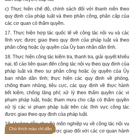
c)
Thực hiện chế độ, chính sách đối với thanh niên theo
quy định của pháp luật và theo phân công, phân cấp của
các cơ quan có thẩm quyền.
17.
Thực hiện hợp tác quốc tế về công tác nội vụ và các
lĩnh vực được giao theo quy định của pháp luật và theo
phân công hoặc ủy quyền của Ủy ban nhân dân tỉnh.
18. Thực hiện công tác kiểm tra, thanh tra, giải quyết khiếu
nại, tố cáo liên quan đến c
ô
ng tác nội vụ theo quy định của
pháp luật và theo sự phân công hoặc ủy quyền của
Ủ
y
ban nhân dân
tỉ
nh; thực hiện các quy định về phòng,
chống tham nhũng, tiêu cực, các quy định về thực hành
tiết kiệm, chống lãng phí; xử lý theo thẩm quyền các vi
phạm pháp luật, hoặc tham mưu cho cấp có thẩm quyền
xử
l
ý các vi phạm pháp luật trên các lĩnh vực công tác
được giao theo quy định của pháp luật.
19.
Hướng dẫn chuyên môn nghiệp vụ về công tác nội vụ
Chú thích màu chỉ dẫn
và các lĩnh vực khác được giao đối với các cơ quan hành