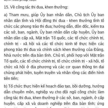
15. V
ề công tác thi đua, khen thưởng:
a)
Tham mưu, giúp Ủy ban nhân dân, Chủ tịch
Ủ
y b
a
n
nhân dân tỉnh và Hội đồng thi đua - khen thưởng tỉnh tổ
chức các phong trào th
i
đua; hướng dẫn, đôn đốc, kiểm tra
các sở, ban, ngành, Ủy ban nhân dân cấp huyện, Ủy ban
nhân dân cấp xã, Mặt trận Tổ quốc, các tổ chức chính trị,
chính trị - xã hội và các tổ chức kinh tế thực hiện các
phong trào thi đua và chính sách khen thưởng của Đảng,
Nhà nước trên địa bàn tỉnh. Chủ trì, phối hợp với Mặt trận
Tổ quốc, các tổ chức chính trị, tổ chức chính trị - xã hội, tổ
chức xã hội ở địa phương và các cơ quan thông tin đại
chúng phát hiện, tuyên truyền và nhân rộng các điển hình
tiên tiến;
b)
Tổ chức thực hiện kế hoạch đào tạo, bồi dưỡng, hướng
dẫn chuyên môn, nghiệp vụ cho đội ngũ công chức làm
công tác thi đua, khen thưởng ở các sở, b
an
, ngành, ở cấp
huyện, cấp xã và doanh nghiệp trên địa bàn tỉnh; ứng