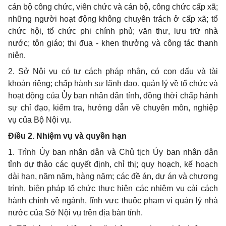
cán bộ công chức, viên chức và cán bộ, công chức cấp xã;
những người hoạt động không chuyên trách ở cấp xã; tổ
chức hội, tổ chức phi chính phủ; văn thư, lưu trữ nhà
nước; tôn giáo; thi đua - khen thưởng và công tác thanh
niên
.
2.
Sở Nội vụ có tư cách pháp nhân, có con dấu và tài
khoản riêng; chấp hành sự lãnh đạo, quản lý về tổ chức và
hoạt động của Ủy ban nhân dân tỉnh, đồng thời chấp hành
sự chỉ đạo, kiểm tra, hướng dẫn về chuyên môn, nghiệp
vụ của Bộ Nội vụ.
Điều 2. Nhiệm vụ và quyền hạn
1.
Trình Ủy ban nhân dân và Chủ tịch Ủy ban nhân dân
tỉnh dự thảo các quyết định, chỉ thị; quy hoạch, kế hoạch
dài hạn, n
ă
m năm, hàng năm; các đề án, dự án và chương
trình, biện pháp tổ chức thực hiện các nhiệm vụ cải cách
hành chính về ngành, lĩnh vực thuộc phạm vi quản lý nhà
n
ước của Sở Nội vụ trên địa bàn tỉnh.