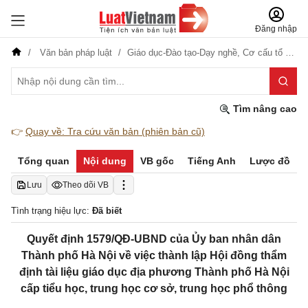
Đăng nhập
Văn bản pháp luật
Giáo dục-Đào tạo-Dạy nghề,
Cơ cấu tổ chức
Tìm nâng cao
👉
Quay về: Tra cứu văn bản (phiên bản cũ)
Tổng quan
Nội dung
VB gốc
Tiếng Anh
Lược đồ
Lưu
Theo dõi VB
Tình trạng hiệu lực:
Đã biết
Quyết định 1579/QĐ-UBND của Ủy ban nhân dân
Thành phố Hà Nội về việc thành lập Hội đồng thẩm
định tài liệu giáo dục địa phương Thành phố Hà Nội
cấp tiểu học, trung học cơ sở, trung học phổ thông