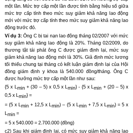
một lần. Mức trợ cấp một lần được tính bằng hiệu số giữa
mức trợ cấp tính theo mức suy giảm khả năng lao động
mới với mức trợ cấp tính theo mức suy giảm khả năng lao
động trước đó.
Ví dụ 3:
Ông C bị tai nạn lao động tháng 02/2007 với mức
suy giảm khả năng lao động là 20%. Tháng 02/2009, do
thương tật tái phát ông C được giám định lại, mức suy
giảm khả năng lao động mới là 30%. Giả định mức lương
tối thiểu chung tại tháng có kết luận giám định lại của Hội
đồng giám định y khoa là 540.000 đồng/tháng. Ông C
được hưởng mức trợ cấp một lần như sau:
{5 x L
+ (30 – 5) x 0,5 x L
} - {5 x L
+ (20 – 5) x
min
min
min
0,5 x L
} =
min
= (5 x L
+ 12,5 x L
) – (5 x L
+ 7,5 x L
) = 5 x
min
min
min
min
L
=
min
= 5 x 540.000 = 2.700.000 (đồng)
c2) Sau khi giám định lại, có mức suy giảm khả năng lao