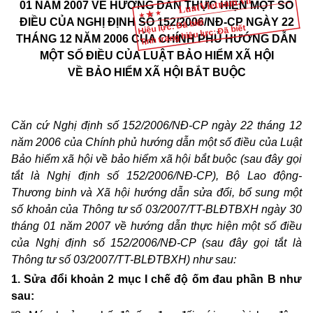
01 NĂM 2007 VỀ HƯỚNG DẪN THỰC HIỆN MỘT SỐ
ĐIỀU CỦA NGHỊ ĐỊNH SỐ 152/2006/NĐ-CP NGÀY 22
Hiệu lực: Đã biết
Tình trạng hiệu lực: Đã biết
THÁNG 12 NĂM 2006 CỦA CHÍNH PHỦ HƯỚNG DẪN
MỘT SỐ ĐIỀU CỦA LUẬT BẢO HIỂM XÃ HỘI
VỀ BẢO HIỂM XÃ HỘI BẮT BUỘC
Căn cứ Nghị định số 152/2006/NĐ-CP ngày 22 tháng 12
năm 2006 của Chính phủ hướng dẫn một số điều của Luật
Bảo hiểm xã hội về bảo hiểm xã hội bắt buộc (sau đây gọi
tắt là Nghị định số 152/2006/NĐ-CP), Bộ Lao động-
Thương binh và Xã hội hướng dẫn sửa đổi, bổ sung một
số khoản của Thông tư số 03/2007/TT-BLĐTBXH ngày 30
tháng 01 năm 2007 về hướng dẫn thực hiện một số điều
của Nghị định số 152/2006/NĐ-CP (sau đây gọi tắt là
Thông tư số 03/2007/TT-BLĐTBXH) như sau:
1. Sửa đổi khoản 2 mục I chế độ ốm đau phần B như
sau: