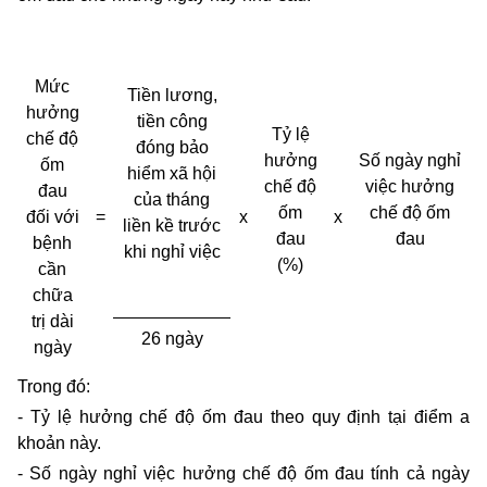
Mức
Tiền lương,
hưởng
tiền công
Tỷ lệ
chế độ
đóng bảo
hưởng
Số ngày nghỉ
ốm
hiểm xã hội
chế độ
việc hưởng
đau
của tháng
ốm
chế độ ốm
đối với
=
x
x
liền kề trước
đau
đau
bệnh
khi nghỉ việc
(%)
cần
chữa
trị dài
26
ngày
ngày
Trong đó:
- Tỷ lệ hưởng chế độ ốm đau theo quy định tại điểm a
khoản này.
- Số ngày nghỉ việc hưởng chế độ ốm đau tính cả ngày