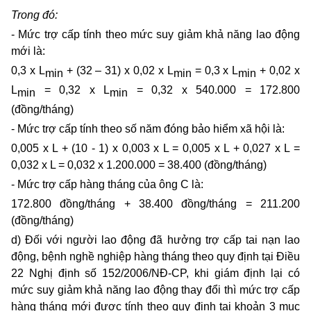
Trong đó:
- Mức trợ cấp tính theo mức suy giảm khả năng lao động
mới là:
0,3 x L
+ (32 – 31) x 0,02 x L
= 0,3 x L
+ 0,02 x
min
min
min
L
= 0,32 x L
= 0,32 x 540.000 = 172.800
min
min
(đồng/tháng)
- Mức trợ cấp tính theo số năm đóng bảo hiểm xã hội là:
0,005 x L + (10 - 1) x 0,003 x L = 0,005 x L + 0,027 x L =
0,032 x L = 0,032 x 1.200.000 = 38.400 (đồng/tháng)
- Mức trợ cấp hàng tháng của ông C là:
172.800 đồng/tháng + 38.400 đồng/tháng = 211.200
(đồng/tháng)
d) Đối với người lao động đã hưởng trợ cấp tai nạn lao
động, bệnh nghề nghiệp hàng tháng theo quy định tại Điều
22 Nghị định số 152/2006/NĐ-CP, khi giám định lại có
mức suy giảm khả năng lao động thay đổi thì mức trợ cấp
hàng tháng mới được tính theo quy định tại khoản 3 mục