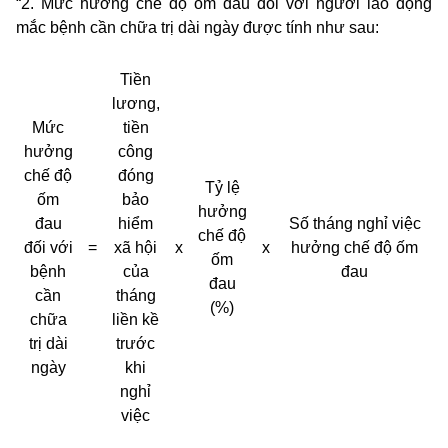
“2. Mức hưởng chế độ ốm đau đối với người lao động
mắc bệnh cần chữa trị dài ngày được tính như sau:
Tiền
lương,
Mức
tiền
hưởng
công
chế độ
đóng
Tỷ lệ
ốm
bảo
hưởng
đau
hiểm
Số tháng nghỉ việc
chế độ
đối với
=
xã hội
x
x
hưởng chế độ ốm
ốm
bệnh
của
đau
đau
cần
tháng
(%)
chữa
liền kề
trị dài
trước
ngày
khi
nghỉ
việc