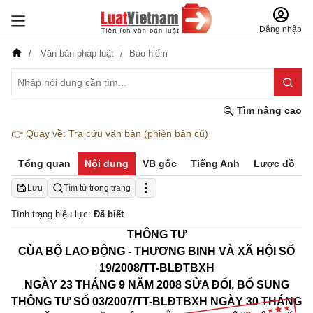
Đăng nhập
Văn bản pháp luật
Bảo hiểm
Tìm nâng cao
👉
Quay về: Tra cứu văn bản (phiên bản cũ)
Tổng quan
Nội dung
VB gốc
Tiếng Anh
Lược đồ
Lưu
Tìm từ trong trang
Tình trạng hiệu lực:
Đã biết
THÔNG TƯ
CỦA BỘ LAO ĐỘNG - THƯƠNG BINH VÀ XÃ HỘI
SỐ
19/2008/TT-BLĐTBXH
NGÀY 23 THÁNG 9 NĂM 2008
SỬA ĐỔI, BỔ SUNG
THÔNG TƯ SỐ 03/2007/TT-BLĐTBXH NGÀY 30 THÁNG