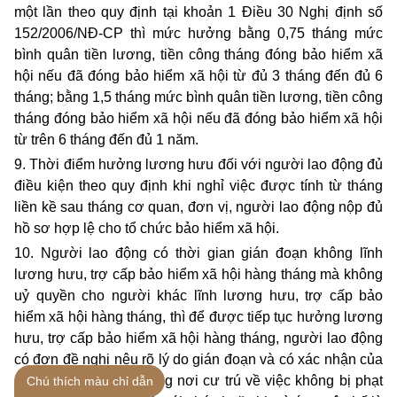
một lần theo quy định tại khoản 1 Điều 30 Nghị định số
152/2006/NĐ-CP thì mức hưởng bằng 0,75 tháng mức
bình quân tiền lương, tiền công tháng đóng bảo hiểm xã
hội nếu đã đóng bảo hiểm xã hội từ đủ 3 tháng đến đủ 6
tháng; bằng 1,5 tháng mức bình quân tiền lương, tiền công
tháng đóng bảo hiểm xã hội nếu đã đóng bảo hiểm xã hội
từ trên 6 tháng đến đủ 1 năm.
9. Thời điểm hưởng lương hưu đối với người lao động đủ
điều kiện theo quy định khi nghỉ việc được tính từ tháng
liền kề sau tháng cơ quan, đơn vị, người lao động nộp đủ
hồ sơ hợp lệ cho tổ chức bảo hiểm xã hội.
10. Người lao động có thời gian gián đoạn không lĩnh
lương hưu, trợ cấp bảo hiểm xã hội hàng tháng mà không
uỷ quyền cho người khác lĩnh lương hưu, trợ cấp bảo
hiểm xã hội hàng tháng, thì để được tiếp tục hưởng lương
hưu, trợ cấp bảo hiểm xã hội hàng tháng, người lao động
có đơn đề nghị nêu rõ lý do gián đoạn và có xác nhận của
chính quyền địa phương nơi cư trú về việc không bị phạt
Chú thích màu chỉ dẫn