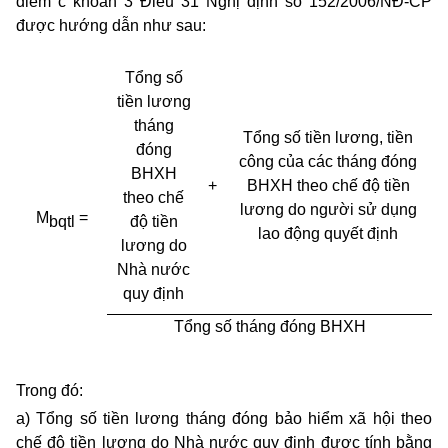
điểm c khoản 3 Điều 31 Nghị định số 152/2006/NĐ-CP
được hướng dẫn như sau:
Tổng số
tiền lương
tháng
Tổng số tiền lương, tiền
đóng
công của các tháng đóng
BHXH
+
BHXH theo chế độ tiền
theo chế
lương do người sử dụng
M
=
độ tiền
bqtl
lao động quyết định
lương do
Nhà nước
quy định
Tổng số tháng đóng BHXH
Trong đó:
a) Tổng số tiền lương tháng đóng bảo hiểm xã hội theo
chế độ tiền lương do Nhà nước quy định được tính bằng