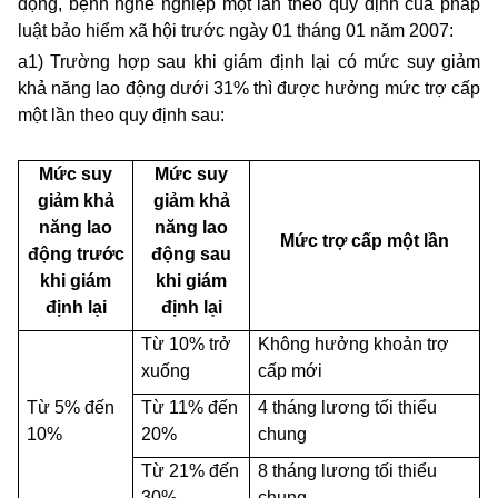
động, bệnh nghề nghiệp một lần theo quy định của pháp
luật bảo hiểm xã hội trước ngày 01 tháng 01 năm 2007:
a1) Trường hợp sau khi giám định lại có mức suy giảm
khả năng lao động dưới 31% thì được hưởng mức trợ cấp
một lần theo quy định sau:
Mức suy
Mức suy
giảm khả
giảm khả
năng lao
năng lao
Mức trợ cấp một lần
động trước
động sau
khi giám
khi giám
định lại
định lại
Từ 10% trở
Không hưởng khoản trợ
xuống
cấp mới
Từ 5% đến
Từ 11% đến
4 tháng lương tối thiểu
10%
20%
chung
Từ 21% đến
8 tháng lương tối thiểu
30%
chung