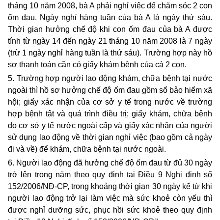
tháng 10 năm 2008, bà A phải nghỉ việc để chăm sóc 2 con
ốm đau. Ngày nghỉ hàng tuần của bà A là ngày thứ sáu.
Thời gian hưởng chế độ khi con ốm đau của bà A được
tính từ ngày 14 đến ngày 21 tháng 10 năm 2008 là 7 ngày
(trừ 1 ngày nghỉ hàng tuần là thứ sáu). Trường hợp này hồ
sơ thanh toán cần có giấy khám bệnh của cả 2 con.
5
.
Trường hợp người lao động khám, chữa bệnh tại nước
ngoài thì hồ sơ hưởng chế độ ốm đau gồm sổ bảo hiểm xã
hội; giấy xác nhận của cơ sở y tế trong nước về trường
hợp bệnh tật và quá trình điều trị; giấy khám, chữa bệnh
do cơ sở y tế nước ngoài cấp và giấy xác nhận của người
sử dụng lao động về thời gian nghỉ việc (bao gồm cả ngày
đi và về) để khám, chữa bệnh tại nước ngoài.
6. Người lao động đã hưởng chế độ ốm đau từ đủ 30 ngày
trở lên trong năm theo quy định tại Điều 9 Nghị định số
152/2006/NĐ-CP, trong khoảng thời gian 30 ngày kể từ khi
người lao động trở lại làm việc mà sức khoẻ còn yếu thì
được nghỉ dưỡng sức, phục hồi sức khoẻ theo quy định