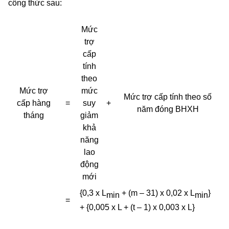
công thức sau:
Mức
trợ
cấp
tính
theo
Mức trợ
mức
Mức trợ cấp tính theo số
cấp hàng
=
suy
+
năm đóng BHXH
tháng
giảm
khả
năng
lao
động
mới
{0,3 x L
+ (m – 31) x 0,02 x L
}
min
min
=
+ {0,005 x L + (t – 1) x 0,003 x L}