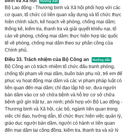
binh và Xã hội
Bộ Lao động - Thương binh và Xã hội phối hợp với các
cơ quan, tổ chức có liên quan xây dựng và tổ chức thực
hiện chính sách, kế hoạch về phòng, chống mại dâm;
thống kê, kiểm tra, thanh tra và giải quyết khiếu nại, tố
cáo về phòng, chống mại dâm; thực hiện hợp tác quốc
tế về phòng, chống mại dâm theo sự phân công của
Chính phủ.
Điều 33. Trách nhiệm của Bộ Công an
Bộ Công an có trách nhiệm tổ chức đấu tranh phòng,
chống tội phạm về mại dâm, buôn bán phụ nữ, trẻ em để
phục vụ hoạt động mại dâm và các vi phạm pháp luật có
liên quan đến mại dâm; chỉ đạo lập hồ sơ, đưa người
bán dâm vào cơ sở chữa bệnh và hỗ trợ cơ sở chữa
bệnh giữ gìn trật tự, an ninh; phối hợp với Bộ Lao động -
Thương binh và Xã hội, các bộ, ngành liên quan trong
việc chỉ đạo, hướng dẫn, tổ chức thực hiện việc quản lý,
giáo dục người bán dâm, người có hành vi liên quan
đến mại dâm tại cộng đồng, kiểm tra, thanh tra và xử lý