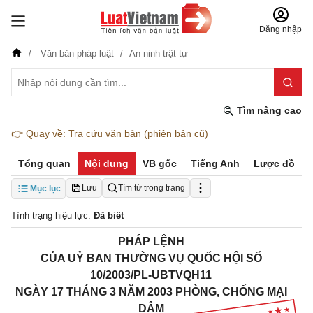
Đăng nhập
Văn bản pháp luật
An ninh trật tự
Tìm nâng cao
👉
Quay về: Tra cứu văn bản (phiên bản cũ)
Tổng quan
Nội dung
VB gốc
Tiếng Anh
Lược đồ
Lưu
Tìm từ trong trang
Mục lục
Tình trạng hiệu lực:
Đã biết
PHÁP LỆNH
CỦA UỶ BAN THƯỜNG VỤ QUỐC HỘI SỐ
10/2003/PL-UBTVQH11
NGÀY 17 THÁNG 3 NĂM 2003 PHÒNG, CHỐNG MẠI
DÂM