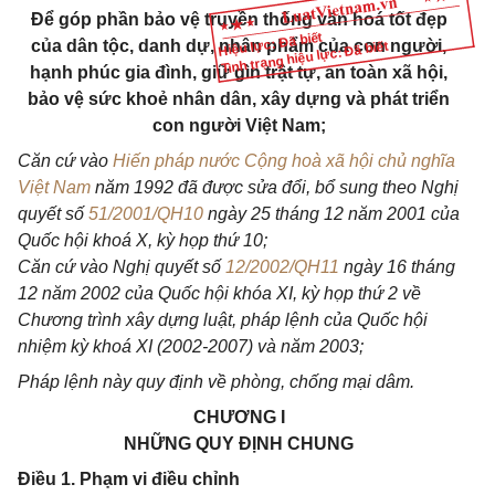
Để góp phần bảo vệ truyền thống văn hoá tốt đẹp
Hiệu lực: Đã biết
của dân tộc, danh dự, nhân phẩm của con người,
Tình trạng hiệu lực: Đã biết
hạnh phúc gia đình, giữ gìn trật tự, an toàn xã hội,
bảo vệ sức khoẻ nhân dân, xây dựng và phát triển
con người Việt Nam;
Căn cứ vào
Hiến pháp nước Cộng hoà xã hội chủ nghĩa
Việt Nam
năm 1992 đã được sửa đổi, bổ sung theo Nghị
quyết số
51/2001/QH10
ngày 25 tháng 12 năm 2001 của
Quốc hội khoá X, kỳ họp thứ 10;
Căn cứ vào Nghị quyết số
12/2002/QH11
ngày 16 tháng
12 năm 2002 của Quốc hội khóa XI, kỳ họp thứ 2 về
Chương trình xây dựng luật, pháp lệnh của Quốc hội
nhiệm kỳ khoá XI (2002-2007) và năm 2003;
Pháp lệnh này quy định về phòng, chống mại dâm.
CHƯƠNG I
NHỮNG QUY ĐỊNH CHUNG
Điều 1. Phạm vi điều chỉnh